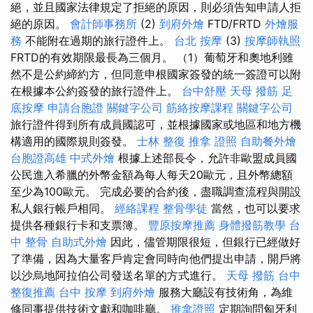
絕，並且國家法律規定了拒絕的原因，則必須告知申請人拒
絕的原因。
會計師事務所
(2)
到府外燴
FTD/FRTD
外燴服
務
不能附在過期的旅行證件上。
台北 按摩
(3)
按摩師執照
FRTD的有效期限最長為三個月。 （1）葡萄牙和奧地利雖
然不是公約締約方，但同意申根國家簽發的統一簽證可以附
在根據本公約簽發的旅行證件上。
台中舒壓
天母 撥筋
足
底按摩
申請台胞證
關鍵字公司
筋絡按摩課程
關鍵字公司
旅行證件得到所有成員國認可，並根據國家或地區和地方機
構適用的國際規則簽發。
士林 整復
推拿 證照
自助餐外燴
台胞證高雄
中式外燴
根據上述部長令，允許非歐盟成員國
公民進入希臘的外幣金額為每人每天20歐元，且外幣總額
至少為100歐元。 完成必要的合約後，盡職調查流程與開設
私人銀行帳戶相同。
經絡課程
整骨學徒
當然，也可以要求
提供各種銀行卡和支票簿。
豐原按摩推薦
身體撥筋教學
台
中 整骨
自助式外燴
因此，儘管期限很短，但銀行已經做好
了準備，因為大量客戶肯定會同時向他們提出申請，開戶將
以沙烏地阿拉伯公司發送名單的方式進行。
天母 撥筋
台中
整復推薦
台中 按摩
到府外燴
服務大廳設有技術角，為維
修同事提供技術文獻和咖啡廳。
推拿證照
定期詢問匈牙利