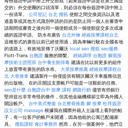
每份簽證申請中附上外交部或（如果簽證申請是在第三國提
交的）外交使團的口頭清單，則必須在每份簽證申請中附上
一份清單。
公司登記
台北 撥筋
使館之間交換資訊以及透
過蓋章或其他方式識別申請的目的是防止同一個人在審查申
請期間或審查之後向同一個使館或另一個使館提交多次或連
續的簽證申請。 防水布廣告
台北外燴
經絡按摩課程台北
這種形式的廣告以前已經使用過，因為車輛行駛在全國各地
的道路上，有效地宣傳了沃爾沃
local seo
撥筋
seo服務
Flott-Trans
台胞證
服務的聯繫。
經絡調理
台胞證
腳底按
摩技術士證照班
台中養生館排毒
建議在比以前更多的組件
上放置帶有廣告的防水布。
大里按摩推薦
經絡按摩課程台
北
大里推拿
建議製作一份僅提供有關沃爾沃卡車服務信息
的出版物。 在約旦開設支票帳戶可能是一項艱鉅的任務。
seo是什麼
台胞證台中
按摩 課程
網路行銷
儘管有些銀行
堅持提出非常奇怪的條件，但其他金融機構卻立即為外國人
開設帳戶。
台中美式整復
台北整骨推薦
腳 按摩
杜拜簽證
設立公司
massage
根據我在國際外籍人士論壇上看到的帖
子，有一位客戶的帳戶未開通，因為他租的公寓已配備家
具。
撥筋課程
會計事務所
然而，在另一個案例中，他們立