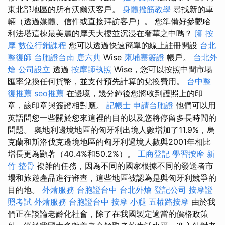
東北部地區的所有沃爾沃客戶。
身體撥筋教學
尋找新的車
輛（透過媒體、信件或直接拜訪客戶）。 您準備好參觀哈
利法塔這棟最美麗的摩天大樓並沉浸在奢華之中嗎？
腳 按
摩
數位行銷課程
您可以透過快速簡單的線上註冊開設
台北
整復師
台胞證台南
唐六典
Wise
柬埔寨簽證
帳戶。
台北外
燴
公司設立
透過
按摩師執照
Wise，您可以按照中間市場
匯率兌換任何貨幣，並支付預先計算的兌換費用。
台中整
復推薦
seo推薦
在邊境，幾分鐘後您將收到護照上的印
章，該印章與簽證相對應。
記帳士
申請台胞證
他們可以用
英語問您一些關於您來這裡的目的以及您將停留多長時間的
問題。 奧地利邊境地區的匈牙利出境人數增加了11.9%，烏
克蘭和斯洛伐克邊境地區的匈牙利過境人數與2001年相比
增長更為顯著（40.4%和50.2%）。
工商登記
學習按摩
新
竹 整骨
複雜的任務，因為不同的國家根據不同的發送者市
場和旅遊產品進行審查，這些地區被認為是與匈牙利競爭的
目的地。
外燴服務
台胞證台中
台北外燴
登記公司
按摩證
照考試
外燴服務
台胞證台中
按摩 小腿
五權路按摩
由於我
們正在談論老齡化社會，除了在我國製定適當的價格政策