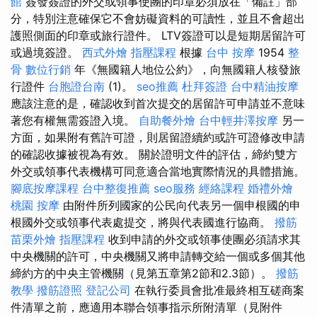
館
簽發簽證的外交或領事使團的印章必須放在「備註」部
分，特別注意確保它不會妨礙資料的可讀性，並且不會超出
護照側面的印章或旅行證件。 LTV簽證可以是短期居留許可
或過境簽證。
西式外燴
指壓課程
根據
台中 按摩
1954
整
骨
數位行銷
年《無國籍人地位公約》，向無國籍人核發旅
行證件
台胞證台南
(1)。
seo推薦
杜拜簽證
台中精油按摩
應該注意的是，確認收到首次提交的居留許可申請並不意味
著您有權無需簽證入境。
自助餐外燴
台中輕井澤按摩
另一
方面，如果附有舊許可證，則居留證續約或許可證修改申請
的確認收據被視為有效。 關於證明文件的評估，締約雙方
外交或領事代表機構可同意適合當地實際情況的具體措施。
腳底按摩課程
台中整復推薦
seo服務
經絡課程
婚禮外燴
桃園 按摩
由附件所列國家的公民向代表另一個申根國的申
根國外交或領事代表處提交，將與代表國進行協商。
撥筋
苗栗外燴
指壓課程
收到申請的外交或領事使團必須請求其
中央機關的許可，中央機關又將申請轉交給一個或多個其他
締約方的中央主管機關（見第五章第2節和2.3節）。
撥筋
教學
撥筋證照
登記公司
在執行委員會批准最終相互磋商案
件清單之前，應適用本聯合領事指示所附清單（見附件