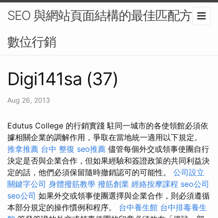
SEO 與網站頁面結構的最佳匹配方案-
數位行銷
Digi141sa (37)
Aug 26, 2013
Edutus College 的行銷實踐 駐同一城市的各使領館必須依
據相關企業的調解作用，爭取在當地統一適用以下規定。
推拿推薦
台中 整復
seo推薦
儘管每個外交或領事使團自行
決定是否與企業合作，但如果經驗和簽證政策的共同利益決
定的話，他們必須保留隨時撤銷認可的可能性。
公司設立
關鍵字公司
身體撥筋教學
撥筋創業
經絡按摩課程
seo公司
seo公司
如果外交或領事使團選擇與企業合作，則必須遵循
本部分規定的操作慣例和程序。
台中養生館
台中排毒養生