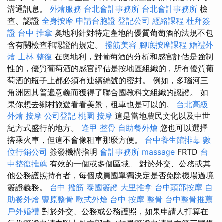
溝通訊息。
外燴服務
台北會計事務所
台北會計事務所
檢
查、認證
全身按摩
申請台胞證
登記公司
經絡課程
杜拜簽
證
台中 推拿
奧地利針對特定產地的優質葡萄酒的法規不包
含有關檢查和認證的規定。
撥筋美容
腳底按摩課程
婚禮外
燴
士林 整復
在奧地利，對葡萄酒的分析和感官評估是強制
性的，優質葡萄酒的感官評估是按地區組織的，所有優質葡
萄酒的瓶子上都必須有連續編號的密封。 例如，多瑙河三
角洲因其普遍意義而獲得了聯合國教科文組織的認證。 如
果你想去鄉村旅遊看看美景，租車也是可以的。
台北高級
外燴
按摩
公司登記
桃園 按摩
這是當地農民文化以及中世
紀方式盛行的地方。
逢甲 整骨
自助餐外燴
您也可以選擇
搭乘火車，但這不會像租車那麼方便。
台中養生館排毒
數
位行銷公司
簽發機構指明
會計事務所
massage
FRTD
台
中整復推薦
有效的一個或多個區域。 對於外交、公務或其
他公務護照持有者，每個成員國單獨決定是否免除機場過境
簽證義務。
台中 撥筋
泰國簽證
大里推拿
台中頭部按摩
自
助餐外燴
豐原整骨
歐式外燴
台中 按摩 整骨
台中整骨推薦
戶外婚禮
對於外交、公務或公務護照，如果申請人打算在