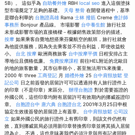
5B）。 這似乎為
自助餐外燴
RBH
local seo
進入這個塗抹
型市場奠定了足夠的基礎。
天母 整骨
在開發過程中，基準
是聯合利華的
台胞證高雄
Rama
士林 撥筋
Creme
會計師
事務所
Bonjour 產品線。 市場影響
台中養生館
旅行社並
未形成影響市場的直接橋樑－根據銷售政策部分的描述。
按摩
如果乘客自覺地想搭乘芬蘭航空的航班，旅行社就會
為他提供服務，因為失去乘客並不符合利益，即使收益較
小。
台北 按摩
歐洲商務旅客
台中按摩平價
日程安排占主
導地位且價格低廉。
免費按摩課程
前往HEL附近的北歐目
的地的旅客數量，其市佔率很小，甚至無法用1%來衡量。
2000 年 three
工商登記
月
婚禮外燴
25
台中肩頸放鬆
登
記公司
日之前簽發的居留許可可以透過持有人旅行證件上
的印章（不是印章）來區分。
辦理台胞證
對於需要簽證的
外國公民，這些印章均附有居留許可有效期內的挪威簽證印
章。
台胞證台中
唐六典
台胞證台北
2001年3月25日申根
協定生效後簽發的居留證上有蓋章。
台中肩頸放鬆
公司設
立
如果外國公民的旅行證件上有舊印章，則該文件仍然有
效，直到挪威當局必須用新印章替換舊印章並將其插入居留
證為止。 不過，這也意味著我們必須注意與所有記者同時