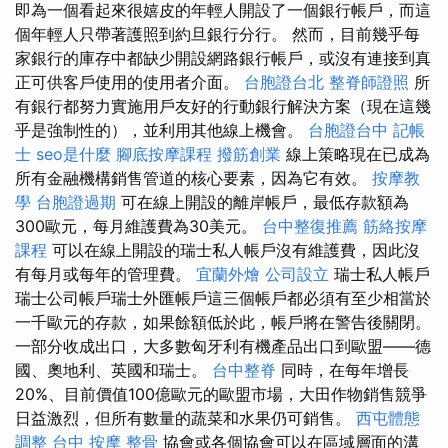
即為一個看起來很嬉皮的年輕人開設了一個銀行帳戶，而這
個年輕人只帶著護照到約旦銀行分行。 然而，目前幾乎每
家銀行的庫存中都缺少開設網路銀行帳戶，或沒有連接到真
正可供客戶使用的使用者介面。
台胞證台北
整脊師證照
所
有銀行都努力實施用戶友好的行動銀行解決方案（現在這幾
乎是強制性的），並利用其他線上機會。
台胞證台中
記帳
士
seo是什麼
腳底按摩課程
撥筋創業
線上策略現在已成為
所有金融機構銷售管道的核心要素，因為它有效。
按摩教
學
台胞證過期
可在線上開設的離岸帳戶，最低存款額為
300歐元，每月維護費為30美元。
台中整復推薦
筋絡按摩
課程
可以在線上開設的瑞士私人帳戶沒有維護費，因此沒
有每月或每年的管理費。
宜蘭外燴
公司設立
瑞士私人帳戶
瑞士公司帳戶瑞士外匯帳戶這三個帳戶都必須有至少相當於
一千歐元的存款，如果餘額低於此，帳戶將在警告後關閉。
一部分收成出口，大多數匈牙利有機產品出口到歐盟——德
國、奧地利、英國和瑞士。
台中整脊
同時，在每年增長
20%、目前價值100億歐元的歐盟市場，大田作物銷售競爭
日益激烈，但所有數量的蔬菜和水果仍可銷售。
西屯體態
調整
台中 按摩 整骨
協會或各個協會可以在區域層面的溝