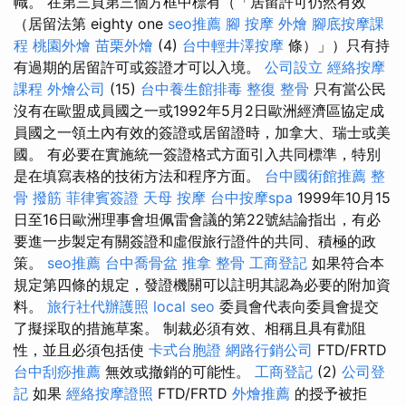
幟。 在第三頁第三個方框中標有（「居留許可仍然有效
（居留法第 eighty one
seo推薦
腳 按摩
外燴
腳底按摩課
程
桃園外燴
苗栗外燴
(4)
台中輕井澤按摩
條）」）只有持
有過期的居留許可或簽證才可以入境。
公司設立
經絡按摩
課程
外燴公司
(15)
台中養生館排毒
整復 整骨
只有當公民
沒有在歐盟成員國之一或1992年5月2日歐洲經濟區協定成
員國之一領土內有效的簽證或居留證時，加拿大、瑞士或美
國。 有必要在實施統一簽證格式方面引入共同標準，特別
是在填寫表格的技術方法和程序方面。
台中國術館推薦
整
骨
撥筋
菲律賓簽證
天母 按摩
台中按摩spa
1999年10月15
日至16日歐洲理事會坦佩雷會議的第22號結論指出，有必
要進一步製定有關簽證和虛假旅行證件的共同、積極的政
策。
seo推薦
台中喬骨盆
推拿 整骨
工商登記
如果符合本
規定第四條的規定，發證機關可以註明其認為必要的附加資
料。
旅行社代辦護照
local seo
委員會代表向委員會提交
了擬採取的措施草案。 制裁必須有效、相稱且具有勸阻
性，並且必須包括使
卡式台胞證
網路行銷公司
FTD/FRTD
台中刮痧推薦
無效或撤銷的可能性。
工商登記
(2)
公司登
記
如果
經絡按摩證照
FTD/FRTD
外燴推薦
的授予被拒