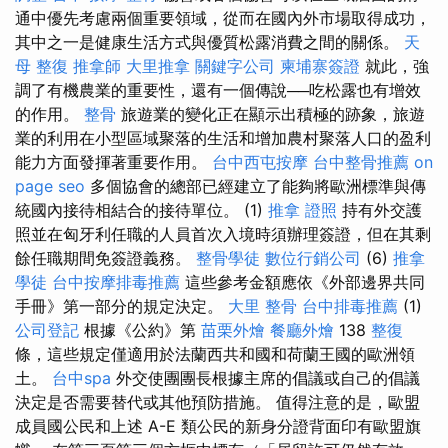
通中優先考慮兩個重要領域，從而在國內外市場取得成功，
其中之一是健康生活方式與優質松露消費之間的關係。
天
母 整復
推拿師
大里推拿
關鍵字公司
柬埔寨簽證
就此，強
調了有機農業的重要性，還有一個傳說──吃松露也有增效
的作用。
整骨
旅遊業的變化正在顯示出積極的跡象，旅遊
業的利用在小型區域聚落的生活和增加農村聚落人口的盈利
能力方面發揮著重要作用。
台中西屯按摩
台中整骨推薦
on
page seo
多個協會的總部已經建立了能夠將歐洲標準與傳
統國內接待相結合的接待單位。 (1)
推拿 證照
持有外交護
照並在匈牙利任職的人員首次入境時須辦理簽證，但在其剩
餘任職期間免簽證義務。
整骨學徒
數位行銷公司
(6)
推拿
學徒
台中按摩排毒推薦
這些參考金額應依《外部邊界共同
手冊》第一部分的規定決定。
大里 整骨
台中排毒推薦
(1)
公司登記
根據《公約》第
苗栗外燴
餐廳外燴
138
整復
條，這些規定僅適用於法蘭西共和國和荷蘭王國的歐洲領
土。
台中spa
外交使團團長根據主席的倡議或自己的倡議
決定是否需要替代或其他預防措施。 值得注意的是，歐盟
成員國公民和上述 A-E 類公民的新身分證背面印有歐盟旗