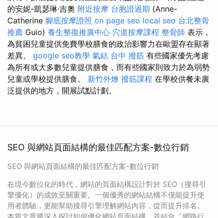
的安妮-凱瑟琳·吉奧
附近按摩
台胞證過期
(Anne-
Catherine
腳底按摩證照
on page seo
local seo
台北整骨
推薦
Guio)
養生整復推廣中心
穴道按摩課程
整骨師
表示，
為貧困兒童提供免費學校膳食的政治影響力在歐盟存在顯著
差異。
google seo教學
氣結
台中 撥筋
有些國家優先考慮
為所有或大多數兒童提供膳食，而有些國家則致力於為弱勢
兒童或學校提供膳食。
新竹外燴
撥筋課程
在學校供餐未廣
泛提供的地方，開展試點計劃。
SEO 與網站頁面結構的最佳匹配方案-數位行銷
SEO 與網站頁面結構的最佳匹配方案-數位行銷
在現今數位化的時代，網站的頁面結構設計對於 SEO（搜尋引
擎優化）的成效至關重要。一個優秀的網站結構不僅能提升使
用者體驗，更能幫助搜尋引擎理解網站內容，從而提升排名。
本篇文章將深入探討如何優化網站頁面結構，並結合「網路行