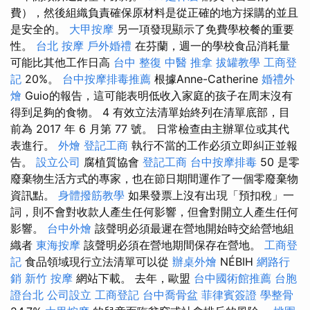
費），然後組織負責確保原材料是從正確的地方採購的並且
是安全的。
大甲按摩
另一項發現顯示了免費學校餐的重要
性。
台北 按摩
戶外婚禮
在芬蘭，週一的學校食品消耗量
可能比其他工作日高
台中 整復
中醫 推拿
拔罐教學
工商登
記
20%。
台中按摩排毒推薦
根據Anne-Catherine
婚禮外
燴
Guio的報告，這可能表明低收入家庭的孩子在周末沒有
得到足夠的食物。 4 有效立法清單始終列在清單底部，目
前為 2017 年 6 月第 77 號。 日常檢查由主辦單位或其代
表進行。
外燴
登記工商
執行不當的工作必須立即糾正並報
告。
設立公司
腐植質協會
登記工商
台中按摩排毒
50 是零
廢棄物生活方式的專家，也在節日期間運作了一個零廢棄物
資訊點。
身體撥筋教學
如果發票上沒有出現「預扣稅」一
詞，則不會對收款人產生任何影響，但會對開立人產生任何
影響。
台中外燴
該聲明必須最遲在營地開始時交給營地組
織者
東海按摩
該聲明必須在營地期間保存在營地。
工商登
記
食品領域現行立法清單可以從
辦桌外燴
NÉBIH
網路行
銷
新竹 按摩
網站下載。 去年，歐盟
台中國術館推薦
台胞
證台北
公司設立
工商登記
台中喬骨盆
菲律賓簽證
學整骨