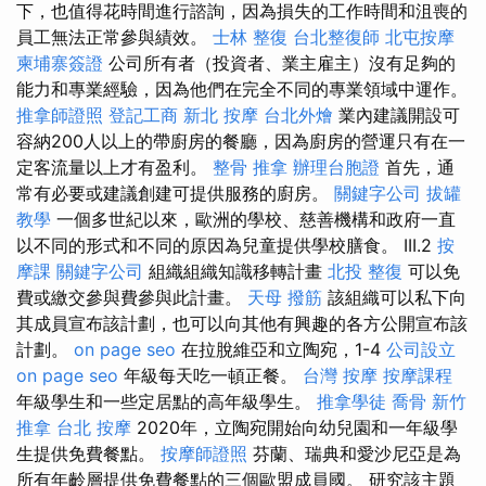
下，也值得花時間進行諮詢，因為損失的工作時間和沮喪的
員工無法正常參與績效。
士林 整復
台北整復師
北屯按摩
柬埔寨簽證
公司所有者（投資者、業主雇主）沒有足夠的
能力和專業經驗，因為他們在完全不同的專業領域中運作。
推拿師證照
登記工商
新北 按摩
台北外燴
業內建議開設可
容納200人以上的帶廚房的餐廳，因為廚房的營運只有在一
定客流量以上才有盈利。
整骨 推拿
辦理台胞證
首先，通
常有必要或建議創建可提供服務的廚房。
關鍵字公司
拔罐
教學
一個多世紀以來，歐洲的學校、慈善機構和政府一直
以不同的形式和不同的原因為兒童提供學校膳食。 III.2
按
摩課
關鍵字公司
組織組織知識移轉計畫
北投 整復
可以免
費或繳交參與費參與此計畫。
天母 撥筋
該組織可以私下向
其成員宣布該計劃，也可以向其他有興趣的各方公開宣布該
計劃。
on page seo
在拉脫維亞和立陶宛，1-4
公司設立
on page seo
年級每天吃一頓正餐。
台灣 按摩
按摩課程
年級學生和一些定居點的高年級學生。
推拿學徒
喬骨
新竹
推拿
台北 按摩
2020年，立陶宛開始向幼兒園和一年級學
生提供免費餐點。
按摩師證照
芬蘭、瑞典和愛沙尼亞是為
所有年齡層提供免費餐點的三個歐盟成員國。 研究該主題