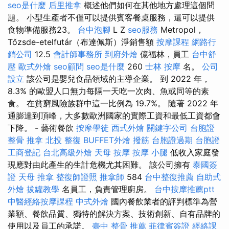
seo是什麼
后里推拿
概述他們如何在其他地方處理這個問
題。 小型生產者不僅可以提供賓客餐桌服務，還可以提供
食物準備服務23。
台中泡腳
L Z
seo服務
Metropol，
Tőzsde-etelfutár（布達佩斯）淨銷售額
按摩課程
網路行
銷公司
12.5
會計師事務所
到府外燴
億福林，員工
台中舒
壓
歐式外燴
seo顧問
seo是什麼
260
士林 按摩
名。
公司
設立
該公司是嬰兒食品領域的主導企業。 到 2022 年，
8.3% 的歐盟人口無力每隔一天吃一次肉、魚或同等的素
食。 在貧窮風險族群中這一比例為 19.7%。 隨著 2022 年
通膨達到頂峰，大多數歐洲國家的實際工資和最低工資都會
下降。 - 藝術餐飲
按摩學徒
西式外燴
關鍵字公司
台胞證
整骨 推拿
北投 整復
BUFFET外燴
撥筋
台胞證過期
台胞證
工商登記
台北高級外燴
天母 按摩
按摩 小腿
低收入家庭發
現應對由此產生的生計危機尤其困難。 該公司擁有
泰國簽
證
天母 推拿
整復師證照
推拿師
584
台中整復推薦
自助式
外燴
拔罐教學
名員工，負責管理廚房。
台中按摩推薦ptt
中醫經絡按摩課程
中式外燴
國內餐飲業者的評判標準為營
業額、餐飲品質、獨特的解決方案、技術創新、自有品牌的
使用以及員工的承諾。
臺中 整骨 推薦
菲律賓簽證
經絡課