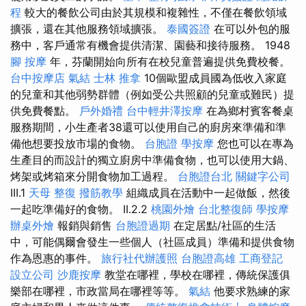
程
較大的餐飲公司由於其規模和複雜性，不僅在餐飲領域
擴張，還在其他服務領域擴張。
泰國簽證
在可以外包的服
務中，客戶通常有機會提供清潔、園藝和接待服務。 1948
腳 按摩
年，芬蘭開始向所有在校兒童普遍提供免費校餐。
台中按摩店
氣結
士林 推拿
10個歐盟成員國為低收入家庭
的兒童和其他弱勢群體（例如受公共照顧的兒童或難民）提
供免費餐點。
戶外婚禮
台中輕井澤按摩
在為鄉村賓客餐桌
服務期間，小生產者38還可以使用自己的廚房來準備和準
備他想要投放市場的食物。
台胞證
學按摩
您也可以在專為
生產目的而設計的獨立廚房中準備食物，也可以使用大鍋、
烤架或烤箱來分開食物加工過程。
台胞證台北
關鍵字公司
III.1
天母 整復
撥筋教學
組織成員在活動中一起做飯，然後
一起吃準備好的食物。 II.2.2
桃園外燴
台北整復師
學按摩
辦桌外燴
報銷與銷售
台胞證過期
在定居點/社區的生活
中，可能偶爾會發生一些個人（社區成員）準備和提供食物
作為恩惠的事件。
旅行社代辦護照
台胞證高雄
工商登記
設立公司
沙鹿按摩
教堂在哪裡，學校在哪裡，傳統保護俱
樂部在哪裡，市政當局在哪裡等等。
氣結
他要求熟練的家