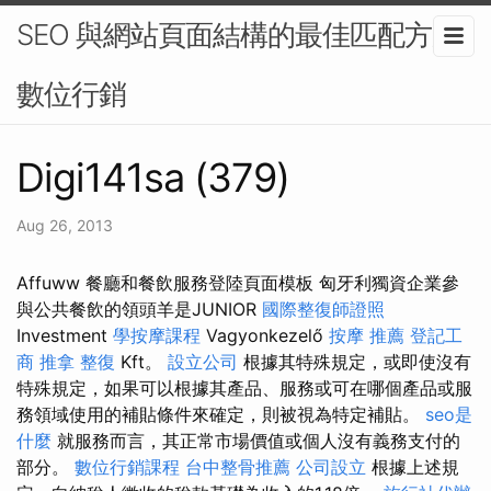
SEO 與網站頁面結構的最佳匹配方案-
數位行銷
Digi141sa (379)
Aug 26, 2013
Affuww 餐廳和餐飲服務登陸頁面模板 匈牙利獨資企業參
與公共餐飲的領頭羊是JUNIOR
國際整復師證照
Investment
學按摩課程
Vagyonkezelő
按摩 推薦
登記工
商
推拿 整復
Kft。
設立公司
根據其特殊規定，或即使沒有
特殊規定，如果可以根據其產品、服務或可在哪個產品或服
務領域使用的補貼條件來確定，則被視為特定補貼。
seo是
什麼
就服務而言，其正常市場價值或個人沒有義務支付的
部分。
數位行銷課程
台中整骨推薦
公司設立
根據上述規