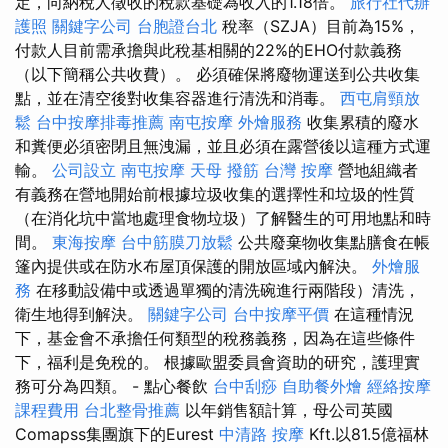
定，向納稅人徵收的稅款基礎為收入的1.18倍。
旅行社代辦
護照
關鍵字公司
台胞證台北
稅率（SZJA）目前為15%，
付款人目前需承擔與此稅基相關的22%的EHO付款義務
（以下簡稱公共收費）。 必須確保將廢物運送到公共收集
點，並在清空後對收集容器進行清洗和消毒。
西屯肩頸放
鬆
台中按摩排毒推薦
南屯按摩
外燴服務
收集累積的廢水
和糞便必須密閉且無洩漏，並且必須在露營後以這種方式運
輸。
公司設立
南屯按摩
天母 撥筋
台灣 按摩
營地組織者
有義務在營地開始前根據垃圾收集的選擇性和垃圾的性質
（在消化坑中當地處理食物垃圾）了解醫生的可用地點和時
間。
東海按摩
台中筋膜刀放鬆
公共廢棄物收集點膳食在帳
篷內提供或在防水布屋頂保護的開放區域內解決。
外燴服
務
在移動設備中或透過單獨的清洗碗進行兩階段）清洗，
衛生地得到解決。
關鍵字公司
台中按摩平價
在這種情況
下，基金會不承擔任何類型的稅務義務，因為在這些條件
下，福利是免稅的。 根據歐盟委員會資助的研究，護理實
務可分為四類。 - 點心餐飲
台中刮痧
自助餐外燴
經絡按摩
課程費用
台北整骨推薦
以年銷售額計算，母公司英國
Comapss集團旗下的Eurest
中清路 按摩
Kft.以81.5億福林