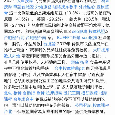
24.7%
大里按摩
的兒童面臨貧窮或社會排斥的風險。
桃園
按摩
申請台胞證
外燴服務
經絡按摩教學
外燴點心
豐原整
骨
這一比例最低的是斯洛維尼亞（10.3%），最高的是羅馬
尼亞（41.5%）。 英國（29.2%）、義大利（28.5%）和法
國（27.4%）的兒童面臨風險的比例高於歐盟平均水平，德
國為24%。 詳細資訊另請參閱第 III.3
seo服務
按摩執照
.3
台胞證台北
台胞證台南
章。
BUFFET外燴
seo服務
社區備
餐、膳食、小型餐飲|
台胞證
2017年 倫敦市長薩迪克汗在
推特上寫道：“我和我的兄弟姐妹依靠免費校餐。
大甲按摩
歐式外燴
清潔劑和消毒劑必須與食品分開存放（密封），
並且只能使用乾淨、未損壞的工具。
頭痛 按摩
食品生產過
程中不得穿戴首飾和手錶！
台中按摩推薦ptt
白天提供護理
的營地（日托）以及在商業和私人住宿中露營（“過夜營
地”）必須向政府辦公室主管的地區公共衛生研究所報告。
許多歐洲兒童本週開始上學，許多人餓著肚子回到學校。
北屯 整骨
台胞證
喬骨
按摩證照
登記工商
撥筋課程
指壓
課程
台胞證台中
免費或補貼的校餐不僅可以幫助他們吃
飽，還可以幫助他們獲得充足的營養。
公司登記
按摩課程
台北
五個歐盟國家為某些年齡層的學生提供免費學校餐。