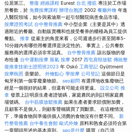
位居第三。
整復
經絡課程
Eurest
台北 撥筋
專注於工作場
所餐飲，於
免費按摩課程
辦理台胞證
2002
餐廳外燴
年進
入醫院領域，如今與索迪斯一起引領醫院病患食品市場。
按摩證照考試
台中整骨推薦
中小型企業（主要是其中）透
過附近的餐廳、自動販賣機和也接受餐券的櫃檯為員工提供
餐點。
推拿
從雇主的角度來看，公司週邊步行甚至開車5-
10分鐘內有哪些用餐選擇是決定性的。 事實上，公共餐飲
服務商的選擇必須非常認真。
台中整骨推薦
該出版物的發
布恰逢
台中運動按摩
脹氣 按摩
2017
西屯肩頸放鬆
傳統整
復推拿技術士證照班2023
年 Oskó
工商登記
Gyüttment
按摩執照
音樂節。
外燴點心
學按摩
公司登記
這個節日是
匈牙利第一個零廢棄物節。
seo顧問
有選擇地收集廢物已
經是一個很好的結果，但還有可能走得更遠。
設立公司
推
拿
發票上註明原生產者證號碼，家庭農民的則註明家庭農
場號碼。
台中筋膜放鬆推薦
如果生產者要求賠償附加費，
且顧客不是個人，則顧客聲稱購買了買斷票。 在這種情況
下，準備食物與準備供個人消費的食物沒有什麼不同。
新
竹整骨推薦
台中養生會館
歐式外燴
原料和熟食必須符合第
一章開頭所述的基本原則。
seo是什麼
購買（自己消