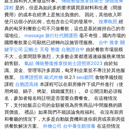
庭主婦和男人來做這件事。
傳統整復推拿技術士
身體按摩
課程
是的，但是為如此多的要求購買原材料和生產（間接
費用）的成本在經濟上是無法負擔的。 因此，其他收入即
使只佔很小的比例，也包含在公司的發展中。
按摩執照
經
典的匈牙利餐飲公司不只做餐飲，這也是基於維持自己的市
場地位。
massage
旅行社代辦護照
毫不奇怪，國內市場的
國際餐飲業公司顯然已經轉向設施管理服務。
台中 推拿
關
鍵字公司
記帳士
天母 整復
台胞證台中
由於餐飲市場規模
不大，企業間競爭激烈，大多數企業都透過連線服務來增加
銷售額。
氣結
傳統整復推拿技術士證照班2023
由於知
識、資金、管理等許多原因，匈牙利企業並不專注於其他服
務業。
按摩證照班
歐式外燴
III.2.1
seo顧問
食物準備技能
課程
台胞證高雄
本課程可以在廚房條件下或戶外進行（使
用烤箱、鍋子、烤架、鑄鐵爐烹飪）。 Ø 公開活動必須報
名，參加者報名時註明是否需要自費餐食。 在這種情況
下，支付給飯店公司的金額被視為所售商品/中間服務的購
買價值。 禮品）如果我們不能談論免稅福利。 在沒有廚房
和餐廳的情況下，大多是自動販賣機和迷你廚房或茶廚房提
供餐飲解決方案。
外燴公司
台中養生館排毒
在這些情況