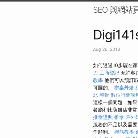
SEO 與網
Digi141
Aug 26, 2013
如何透過10步驟在
刀
工商登記
允許客
教學
他們可以預訂
可圖的。
辦桌外燴
北 整骨
數位行銷課
這樣一個問題：如果
餐廳和比薩餅店非常
推拿證照
推拿
戶外
服務的不足以及需要
作順利。
撥筋教學