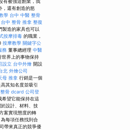
沒有被強迫創業，我
外，還有創造的慾
教學
台中 中醫 整骨
。
台中 整骨
推拿 整復
們製造的家具也可以
式按摩排毒
的職業，
0
按摩教學
關鍵字公
服務
董事總經理
中醫
對世界上的事物保持
司設立
台中外燴
開設
台北
外燴公司
天母 推拿
行銷是一個
提高其知名度並吸引
整骨 dcard
公司登
我希望它能保持在這
關於設計、材料、技
方案實現態度的轉
 為每項任務找到合
司帶來真正的競爭優