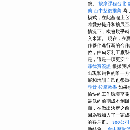
勢。
按摩課程台北
薦
台中整復推薦
為
模式，在此基礎上
將愛好提升和擴展
情況下，機會幾乎就
入來源。 現在，在
作夥伴進行新的合
位，由匈牙利工廠製
是，這是一項更安全
菲律賓簽證
根據我以
出現和銷售的唯一方
展和培訓自己也很
整骨
按摩教學
如果
愉快的工作環境至關
最低的前期成本創辦
而，在做出決定之前
因為我加入了一家成
的客戶群。
seo公司
地結合。
台中整骨