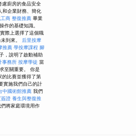
考慮廚房的食品安全
人和企業財務、簡化
記工商
整復推薦
畢業
操作的基礎知識。
實際上選擇了這個職
尚未到來。
后里按摩
摩推薦
學按摩課程
腳
子，說明了啟動補助
計事務所
按摩學徒
當
求至關重要。 你是
家的比賽並獲得了第
要實施我們自己的計
台中國術館推薦
我們
賓簽證
養生與整復推
我們將家庭環境用作