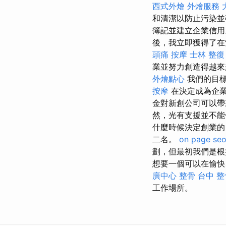
西式外燴
外燴服務
和清潔以防止污染
簿記並建立企業信用
後，我立即獲得了在
頭痛 按摩
士林 整復
業並努力創造得越來
外燴點心
我們的目標
按摩
在決定成為企
金對新創公司可以
然，光有支援並不能
什​​麼時候決定創業
二名。
on page se
劃，但最初我們是根
想要一個可以在愉快
廣中心
整骨
台中 整骨
工作場所。