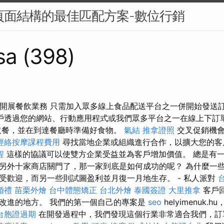
站頁面結構的最佳匹配方案-數位行銷
sa (398)
家開展餐飲業務 只需加入眾多線上食品配送平台之一併開始發送
戶透過您的網站、行動應用程式或我們眾多平台之一在線上下訂
取餐，並在到達餐廳時準備好食物。
氣結
推拿證照
交叉促銷機會
經絡按摩課程費用
尋找當地企業或組織進行合作，以擴大您的
程
這樣的協議可以使雙方企業受益並為客戶增加價值。 總是有
另外十家商店關門了，那一家到底是如何成功的呢？ 為什麼一
受歡迎，而另一些則試圖盈利並月復一月地生存。 - 私人派對
婚禮
苗栗外燴
台中體態矯正
台北外燴
泰國簽證
大里推拿
客戶
改進的地方。 我們的第一個自己的專案是
seo
helyimenuk
台胞證過期
在開發過程中，我們發現這個行業非常適合我們，訂