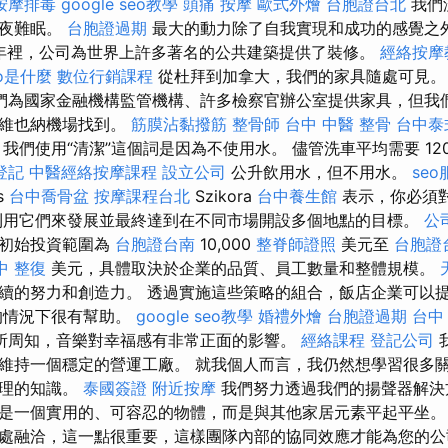
按摩排毒
google seo教學
頭痛 按摩
歐式外燴
台胞證台北
我們
徹夜難眠。
台胞證過期
最大的動力除了自我實現和成功的感覺之
多年裡，公司為世界上許多著名的公共建築提供了裝修。
經絡按摩
eo是什麼
數位行銷課程
從杜拜到加拿大，我們的家具隨處可見
們為國家金融機構監管機構、許多檢察官辦公室提供家具，但我
或維也納機場找到。
筋膜沾黏撥筋
整骨師
台中 中醫 整骨
台中泰
我們使用“清潔”這個詞是因為不使用水。 儘管洗車平均需要 12
登記
中醫經絡按摩課程
設立公司
公升飲用水，但不用水。
seo
s
台中喬骨盆
按摩課程台北
Szikora
台中養生館
表示，你必須
利用它們來發展並最終達到在不同市場開設多個地點的目標。
公
的初始投資範圍為
台胞證台南
10,000
整脊師證照
美元至
台胞證
中 整復
美元，具體取決於企業的品質、員工數量和整體規模。
續的努力和創造力。 透過實施這些策略的組合，飯店企業可以
的情況下很有幫助。
google seo教學
婚禮外燴
台胞證過期
台中 
所周知，音樂對幸福感有非常正面的影響。
經絡課程
登記公司
維持一個穩定的營運工廠。 就我個人而言，我仍然想學習很多
管理的知識。
泰國簽證
附近按摩
我們努力透過我們的揚聲器解決
是一個實用的、可容忍的物體，而是與其他家居元素平起平坐。
處融洽，這一點很重要，這樣團隊內部的協同效應才能為您的公