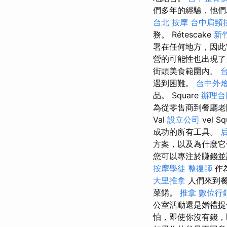
們多年的經驗，他
台北 按摩
台中肩頸
務。 Rétescake
新
署在任何地方，因此
營的可能性也出現了
街頭美食範圍內。
遇到困難。
台中外
品。 Square
辦理台
為從零售商到餐廳老
Val
設立公司
vel Sq
成功的所有工具。
方案，以及為什麼它
您可以專注於賺錢並
按摩學徒
整復師
作
大里推拿
人們來到餐
菜餚。
推拿
數位行
公室活動還是婚禮提
怕，即使你沒有錢，