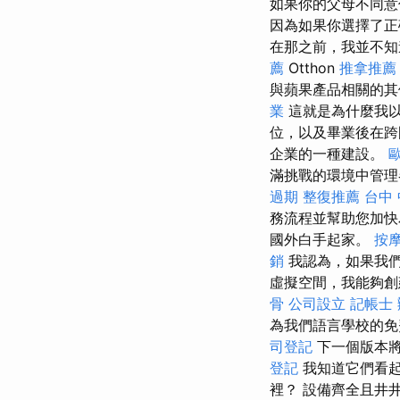
如果你的父母不同
因為如果你選擇了正
在那之前，我並不知
薦
Otthon
推拿推薦
與蘋果產品相關的其
業
這就是為什麼我
位，以及畢業後在跨
企業的一種建設。
滿挑戰的環境中管
過期
整復推薦
台中
務流程並幫助您加
國外白手起家。
按
銷
我認為，如果我們
虛擬空間，我能夠創
骨
公司設立
記帳士
為我們語言學校的
司登記
下一個版本將
登記
我知道它們看
裡？ 設備齊全且井