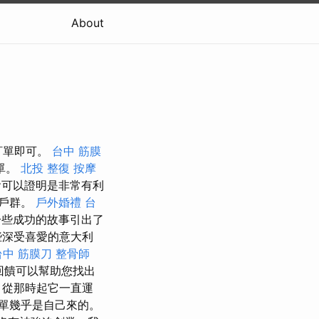
About
訂單即可。
台中 筋膜
單。
北投 整復
按摩
可以證明是非常有利
客戶群。
戶外婚禮
台
一些成功的故事引出了
些深受喜愛的意大利
台中 筋膜刀
整骨師
回饋可以幫助您找出
.hu，從那時起它一直運
單幾乎是自己來的。