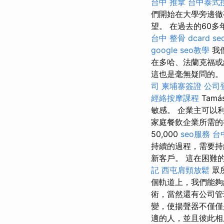
台中 推拿
台中泰式
們開始在大學旁邊
望。 在過去的60
台中 整骨 dcard
s
google seo教學
我
在多哈、法蘭克福
這也是毫無疑問的。 
司
柬埔寨簽證
公司
經絡按摩課程
Tamá
敏感。 企業主可以
家庭餐飲企業所需
50,000
seo服務
台
持續的過程，需要持
新客戶。 這在困難
記
西屯肩頸放鬆
眾
個軌道上，我們能夠
術，當然還有公司
變，使揚聲器不僅僅
適的人，並且彼此相