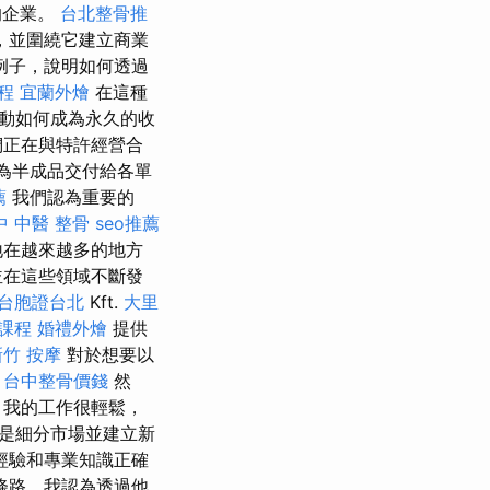
的企業。
台北整骨推
，並圍繞它建立商業
例子，說明如何透過
程
宜蘭外燴
在這種
動如何成為永久的收
們正在與特許經營合
為半成品交付給各單
薦
我們認為重要的
中 中醫 整骨
seo推薦
地在越來越多的地方
並在這些領域不斷發
台胞證台北
Kft.
大里
課程
婚禮外燴
提供
新竹 按摩
對於想要以
。
台中整骨價錢
然
，我的工作很輕鬆，
是細分市場並建立新
經驗和專業知識正確
條路，我認為透過他