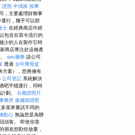
 證照
中清路 按摩
司，主要處理財務事
中運行，幾乎可以部
帳士
在經典商店中經
以包含在當今流行的
越少的人在製作它時
幾家商店專注於這種產
迎。
seo服務
該公司
復
透過
台中喬骨盆
決方案），您將擁有
S
公司登記
系統解決
持酒吧平穩運行，同時
的計劃。
台胞證照片
事務所
復健師證照
更多菜來嘗試不同的
燴點心
無論您是為辦
回頭客。 即使你害
的朋友想勸你放棄，