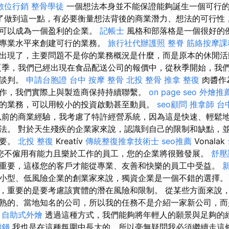
數位行銷
整骨學徒
一個想法本身並不能保證能夠誕生一個可行
了做到這一點，有必要衡量想法背後的商業潛力、想法的可行性
它可以成為一個盈利的企業。
記帳士
風格和部落格是一個很好的
至專業水平來創建可行的業務。
旅行社代辦護照
整脊
筋絡按摩課
出現了，主要問題不是你的業務概況是什麼，而是原本的休閒活
夏季，我們已經出現在食品配送公司的報價中，從秋季開始，我
作談判。
申請台胞證
台中 按摩 整骨
北投 整骨
推拿 整復
肉醬作
作，我們實際上與製造商保持持續聯繫。
on page seo
外燴推
的業務，可以用較小的投資啟動甚至動員。
seo顧問
推拿師
台
前的商業經驗，我考慮了特許經營系統，因為這是快速、輕鬆
法。 對於天生殘疾的企業家來說，認識到自己的限制和缺點，
重要。
北投 整復
Kreatív
傳統整復推拿技術士
seo推薦
Vonalak
您不僱用有能力且樂於工作的員工，您的企業將很難發展。
舒壓
重要，這樣您的客戶才能從專業、友善和快樂的員工中受益。
小型、低風險企業的創業家來說，獨資企業是一個不錯的選擇
，重要的是要考慮該實體的潛在風險和限制。 從某些方面來說
熟的、當地知名的公司，所以我的任務不是介紹一家新公司，而
自助式外燴
透過這種方式，我們能夠將年輕人的願景與足夠的
價錢
我也是在這種氛圍中長大的，所以毫無疑問我必須繼續走這