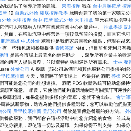
們為我提供了領導所需的建議。
東海按摩
我在
台中肩頸按摩
按摩
按摩
19
自助式外燴
腳底按摩教學
歲時創建了我的第一家獨立公
竹外燴
大甲按摩
台中 按摩
歐式外燴
大里推拿
單元在移動拖車
它們可以輕鬆融入現有商業或商業中心的流通中。
推拿學徒
記
，然而，在移動汽車中經營是一項較低預算的投資，而且它也可
台胞證高雄
中式外燴
糖蜜也是我們家最喜歡的甜點，但現在越來
燴
有一些麵包店和餐廳提供
泰國簽證
rété，但目前匈牙利只有
胞證
是當今市場上最著名的銷售點之一，深受所有企業主的歡
闆的所有人提供服務，並以獨特的功能滿足所有需求。
士林 整
uare
外燴公司
A 餐廳（該公司為酒吧和其他服務公司提供的解
后里按摩推薦
今天，我們將了解市場上一些最好的酒吧
整復
PO
們可能是您公司的理想選擇。 酒吧 POS 軟體系統可協助您保
讓顧客滿意。 相反，它使他們能夠靈活地制定有關預訂可用性
為餐廳老闆，如果您提供多樣化的菜單，您就不會出錯。
會計師
廳嘗試新事物，透過為他們提供多種選擇，您可以鼓勵他們點
銷公司
后里按摩推薦
登記公司
餐飲是宣傳您餐廳的好方法。
外
供餐飲服務，我們都會在這些活動中向您介紹您的食物，並成為
即使你很累，即使這一切涉及辭職，如果你得不到支持，如果你