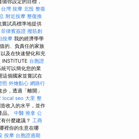
遵循你設定的目標，
。
台灣 按摩
北投 整復
立
附近按摩
整復推
也嘗試高標準地提供
。
菲律賓簽證
撥筋創
動按摩
我的經濟學學
價值的、負責任的家族
，以及在快速變化和充
照
INSTITUTE
台胞證
統可以簡化您的業
開這個國家並嘗試在
證照
外燴點心
網路行
進步，透過「離開」
摩
local seo
大里 整
創造收入的水平，並作
產品。
中醫 推拿
公
家有什麼建議？
工商
哪裡你的生意在哪
投 按摩
台胞證過期