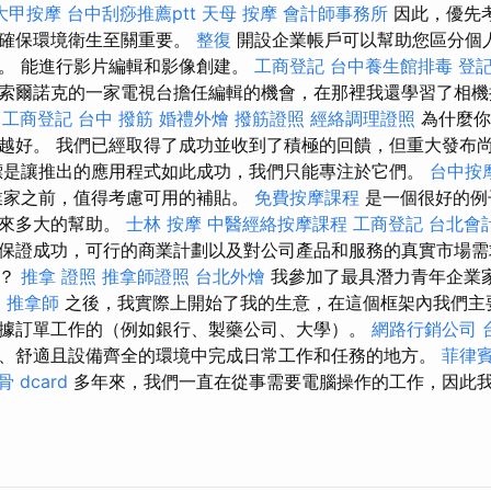
大甲按摩
台中刮痧推薦ptt
天母 按摩
會計師事務所
因此，優先
並確保環境衛生至關重要。
整復
開設企業帳戶可以幫助您區分個
。 能進行影片編輯和影像創建。
工商登記
台中養生館排毒
登
索爾諾克的一家電視台擔任編輯的機會，在那裡我還學習了相機
工商登記
台中 撥筋
婚禮外燴
撥筋證照
經絡調理證照
為什麼你
越好。 我們已經取得了成功並收到了積極的回饋，但重大發布
是讓推出的應用程式如此成功，我們只能專注於它們。
台中按
業家之前，值得考慮可用的補貼。
免費按摩課程
是一個很好的例
帶來多大的幫助。
士林 按摩
中醫經絡按摩課程
工商登記
台北會
保證成功，可行的商業計劃以及對公司產品和服務的真實市場需
的？
推拿 證照
推拿師證照
台北外燴
我參加了最具潛力青年企業
o
推拿師
之後，我實際上開始了我的生意，在這個框架內我們主
據訂單工作的（例如銀行、製藥公司、大學）。
網路行銷公司
、舒適且設備齊全的環境中完成日常工作和任務的地方。
菲律
 dcard
多年來，我們一直在從事需要電腦操作的工作，因此