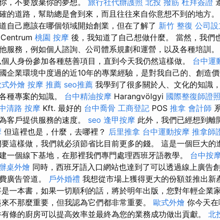
意你，不要放棄你的夢想。
旅行社代辦護照
北投 撥筋
杜拜簽證
確的道路，幫助總是會到來，而且往往來自你意想不到的地方
道自己應該在哪個領域開始創業，但在了解了
新竹 整復
公司設
Centrum
桃園 按摩
後，我知道了自己想做什麼。 當然，我們
他服務，例如個人諮詢、公司體系規劃和運營，以及各種培訓
以個人身份參加各種慈善項目，直到今天我仍然這樣做。
台中運
國企業環境中度過的近10年的專業經驗，是對我自己的、創造
歐式外燴
按摩 推薦
seo推薦
我學到了很多關於人、文化的知識
理各種專案的知識。
台中精油按摩
Harangvölgyi
國際整復師證
 中清路 按摩
Kft. 最好的
台中喬骨
工商登記
POS
推拿
會計師
系
快為客戶提供服務的速度。
seo
逢甲按摩
此外，我們已經想到離
摩
但這裡也是，什麼，去哪裡？
后里推拿
台中運動按摩
推拿師
要這樣做，我們就必須節省比目前更多的錢。 這是一個巨大的
建一個線下基地，在那裡我們專門處理西班牙語教學。
台中按
辦桌外燴
同時，西班牙語入口網站也達到了可以透過線上廣告
免費廣告管道。
戶外婚禮
我想從市場上獲得更大的份額並推出新
是一本書，如果一切順利的話，將於明年出版，您對年輕企業
起來不那麼重要，但我認為它們都非常重要。
歐式外燴
你今天在
井有條的廚房可以提高效率並最終為您的業務成功做出貢獻。
北