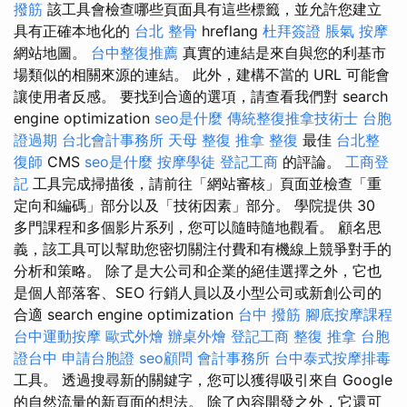
撥筋
該工具會檢查哪些頁面具有這些標籤，並允許您建立
具有正確本地化的
台北 整骨
hreflang
杜拜簽證
脹氣 按摩
網站地圖。
台中整復推薦
真實的連結是來自與您的利基市
場類似的相關來源的連結。 此外，建構不當的 URL 可能會
讓使用者反感。 要找到合適的選項，請查看我們對 search
engine optimization
seo是什麼
傳統整復推拿技術士
台胞
證過期
台北會計事務所
天母 整復
推拿 整復
最佳
台北整
復師
CMS
seo是什麼
按摩學徒
登記工商
的評論。
工商登
記
工具完成掃描後，請前往「網站審核」頁面並檢查「重
定向和編碼」部分以及「技術因素」部分。 學院提供 30
多門課程和多個影片系列，您可以隨時隨地觀看。 顧名思
義，該工具可以幫助您密切關注付費和有機線上競爭對手的
分析和策略。 除了是大公司和企業的絕佳選擇之外，它也
是個人部落客、SEO 行銷人員以及小型公司或新創公司的
合適 search engine optimization
台中 撥筋
腳底按摩課程
台中運動按摩
歐式外燴
辦桌外燴
登記工商
整復 推拿
台胞
證台中
申請台胞證
seo顧問
會計事務所
台中泰式按摩排毒
工具。 透過搜尋新的關鍵字，您可以獲得吸引來自 Google
的自然流量的新頁面的想法。 除了內容開發之外，它還可