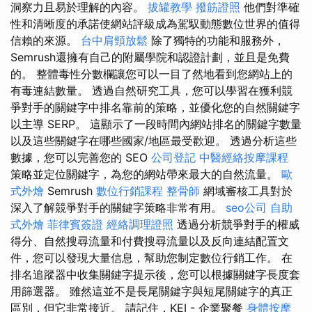
洞察力且易於理解的內容。
拔罐教學
撥筋證照
他們對準確
性和清晰度的承諾使網站評級成為駕馭動態數位世界的值得
信賴的來源。
台中肩頸放鬆
除了獨特的功能和服務外，
Semrush還擁有自己的附屬學院和認證計劃，並且是免費
的。 整體毒性分數欄讓您可以一目了然地看到您網站上的
有毒連結數量。 透過自然研究工具，您可以學習在獲利競
爭對手的關鍵字中排名靠前的策略，並優化您的自然關鍵字
以主導 SERP。 這顯示了一段時間內網站排名的關鍵字數量
以及這些關鍵字在哪些國家/地區最受歡迎。 透過分析這些
數據，您可以完善您的 SEO
公司登記
中醫經絡按摩課程
策略並定位關鍵字，為您的網站帶來最大的自然流量。
歐
式外燴
Semrush
數位行銷課程
整骨師
網域審核工具對於
深入了解競爭對手的關鍵字策略非常有用。
seo公司
自助
式外燴
菲律賓簽證
經絡調理證照
透過分析競爭對手的權威
得分、自然搜尋流量和付費搜尋流量以及反向連結配置文
件，您可以發現大量信息，幫助您制定數位行銷工作。 在
排名追蹤器中收集關鍵字提示後，您可以根據關鍵字長度套
用篩選器。 雖然這並不是長尾關鍵字與短尾關鍵字的真正
區別，但它非常接近。 請記住，KEI - 企業聚餐
身體按摩