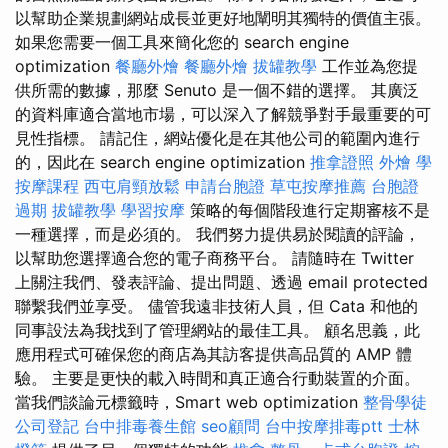
以幫助企業規劃網站成長並更好地闡明其獨特的價值主張。
如果您需要一個工具來簡化您的 search engine
optimization
餐廳外燴
餐廳外燴
拔罐教學
工作並為您提
供所需的數據，那麼 Senuto 是一個不錯的選擇。 其廣泛
的資料庫適合當地市場，可以深入了解競爭對手最重要的可
見性指標。 請記住，網站優化是在其他公司的範圍內進行
的，因此在 search engine optimization
推拿證照
外燴
學
按摩課程
西屯肩頸放鬆
申請台胞證
草屯按摩推薦
台胞證
過期
拔罐教學
學習按摩
策略的每個階段進行定期審核不是
一種選擇，而是必須的。 我們努力提供易於閱讀的評論，
以幫助您選擇適合您的電子商務平台。 請隨時在 Twitter
上關注我們、發表評論、提出問題、透過 email protected
聯繫我們並享受。 儘管我遠非技術人員，但 Cata 和他的
同事設法為我找到了管理網站的最佳工具。 顧名思義，此
應用程式可確保您的商店為其訪客提供高品質的 AMP 體
驗。 主要是更快的載入時間和真正適合行動裝置的介面。
當我們談論元標籤時，Smart web optimization
整骨學徒
公司登記
台中排毒養生館
seo顧問
台中按摩排毒ptt
士林