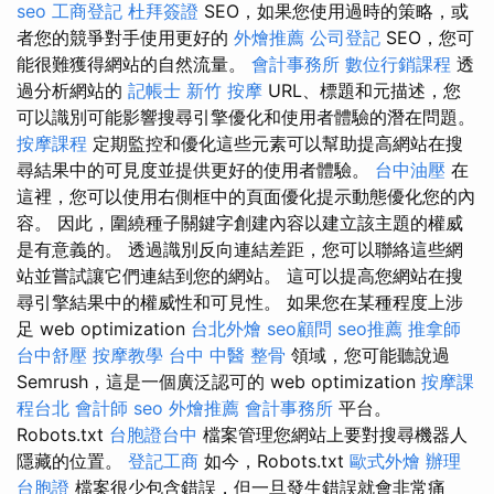
seo
工商登記
杜拜簽證
SEO，如果您使用過時的策略，或
者您的競爭對手使用更好的
外燴推薦
公司登記
SEO，您可
能很難獲得網站的自然流量。
會計事務所
數位行銷課程
透
過分析網站的
記帳士
新竹 按摩
URL、標題和元描述，您
可以識別可能影響搜尋引擎優化和使用者體驗的潛在問題。
按摩課程
定期監控和優化這些元素可以幫助提高網站在搜
尋結果中的可見度並提供更好的使用者體驗。
台中油壓
在
這裡，您可以使用右側框中的頁面優化提示動態優化您的內
容。 因此，圍繞種子關鍵字創建內容以建立該主題的權威
是有意義的。 透過識別反向連結差距，您可以聯絡這些網
站並嘗試讓它們連結到您的網站。 這可以提高您網站在搜
尋引擎結果中的權威性和可見性。 如果您在某種程度上涉
足 web optimization
台北外燴
seo顧問
seo推薦
推拿師
台中舒壓
按摩教學
台中 中醫 整骨
領域，您可能聽說過
Semrush，這是一個廣泛認可的 web optimization
按摩課
程台北
會計師
seo
外燴推薦
會計事務所
平台。
Robots.txt
台胞證台中
檔案管理您網站上要對搜尋機器人
隱藏的位置。
登記工商
如今，Robots.txt
歐式外燴
辦理
台胞證
檔案很少包含錯誤，但一旦發生錯誤就會非常痛