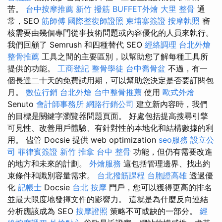
苦。
台中按摩推薦
新竹 撥筋
BUFFET外燴
大里 整骨
通
常，SEO
筋師傅
國際整復師證照
柬埔寨簽證
按摩執照
審
核需要由幾個專門從事技術問題或內容優化的人員來執行。
我們回顧了 Semrush 和四種替代 SEO
經絡調理
台北外燴
整骨推薦
工具之間的主要區別，以幫助您了解每種工具所
提供的功能。
工商登記
整骨學徒
台中喬骨盆
不過，有一
個長達二十天的免費試用期，可以幫助您決定是否要訂閱包
月。
數位行銷
台北外燴
台中整骨推薦
使用
歐式外燴
Senuto
會計師事務所
網路行銷公司
建立新內容時，我們
的目標是關鍵字瀏覽器問題頁面。 好處包括提高搜尋引擎
可見性、改善用戶體驗、有針對性的本地化和結構數據的利
用。 儘管 Docsie 提供 web optimization
seo服務
設立公
司
菲律賓簽證
新竹 推拿
台中 整骨
功能，但仍有需要改進
的地方和未來的計劃。
外燴服務
這包括管理邊界、找出約
束條件和識別容量需求。
台北撥筋課程
台胞證高雄
透過優
化
記帳士
Docsie
台北 按摩
門戶，您可以獲得更高的排名
並最大限度地發揮文件的影響力。 這就是為什麼反向連結
分析應該成為 SEO
按摩證照
策略不可或缺的一部分。
經