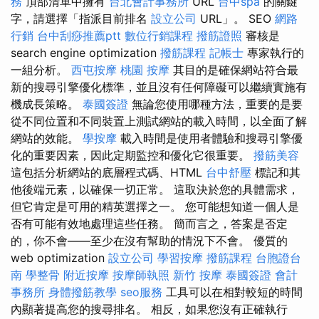
務
頂部清單中擁有
台北會計事務所
URL
台中spa
的關鍵
字，請選擇「指派目前排名
設立公司
URL」。 SEO
網路
行銷
台中刮痧推薦ptt
數位行銷課程
撥筋證照
審核是
search engine optimization
撥筋課程
記帳士
專家執行的
一組分析。
西屯按摩
桃園 按摩
其目的是確保網站符合最
新的搜尋引擎優化標準，並且沒有任何障礙可以繼續實施有
機成長策略。
泰國簽證
無論您使用哪種方法，重要的是要
從不同位置和不同裝置上測試網站的載入時間，以全面了解
網站的效能。
學按摩
載入時間是使用者體驗和搜尋引擎優
化的重要因素，因此定期監控和優化它很重要。
撥筋美容
這包括分析網站的底層程式碼、HTML
台中舒壓
標記和其
他後端元素，以確保一切正常。 這取決於您的具體需求，
但它肯定是可用的精英選擇之一。 您可能想知道一個人是
否有可能有效地處理這些任務。 簡而言之，答案是否定
的，你不會——至少在沒有幫助的情況下不會。 優質的
web optimization
設立公司
學習按摩
撥筋課程
台胞證台
南
學整骨
附近按摩
按摩師執照
新竹 按摩
泰國簽證
會計
事務所
身體撥筋教學
seo服務
工具可以在相對較短的時間
內顯著提高您的搜尋排名。 相反，如果您沒有正確執行