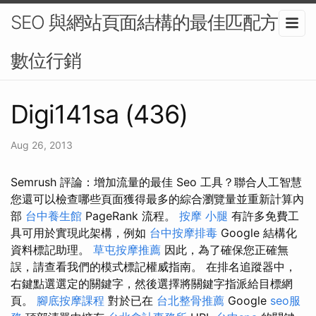
SEO 與網站頁面結構的最佳匹配方案-
數位行銷
Digi141sa (436)
Aug 26, 2013
Semrush 評論：增加流量的最佳 Seo 工具？聯合人工智慧
您還可以檢查哪些頁面獲得最多的綜合瀏覽量並重新計算內
部
台中養生館
PageRank 流程。
按摩 小腿
有許多免費工
具可用於實現此架構，例如
台中按摩排毒
Google 結構化
資料標記助理。
草屯按摩推薦
因此，為了確保您正確無
誤，請查看我們的模式標記權威指南。 在排名追蹤器中，
右鍵點選選定的關鍵字，然後選擇將關鍵字指派給目標網
頁。
腳底按摩課程
對於已在
台北整骨推薦
Google
seo服