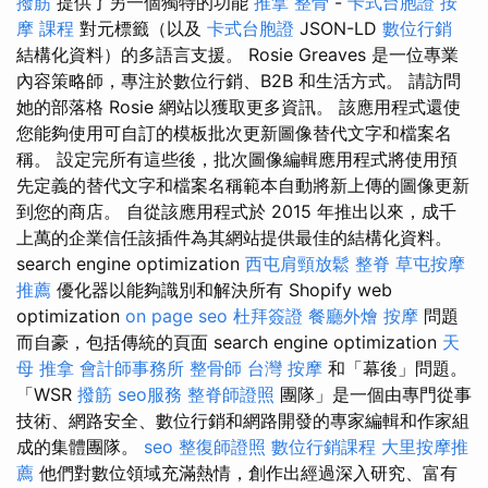
撥筋
提供了另一個獨特的功能
推拿 整骨
-
卡式台胞證
按
摩 課程
對元標籤（以及
卡式台胞證
JSON-LD
數位行銷
結構化資料）的多語言支援。 Rosie Greaves 是一位專業
內容策略師，專注於數位行銷、B2B 和生活方式。 請訪問
她的部落格 Rosie 網站以獲取更多資訊。 該應用程式還使
您能夠使用可自訂的模板批次更新圖像替代文字和檔案名
稱。 設定完所有這些後，批次圖像編輯應用程式將使用預
先定義的替代文字和檔案名稱範本自動將新上傳的圖像更新
到您的商店。 自從該應用程式於 2015 年推出以來，成千
上萬的企業信任該插件為其網站提供最佳的結構化資料。
search engine optimization
西屯肩頸放鬆
整脊
草屯按摩
推薦
優化器以能夠識別和解決所有 Shopify web
optimization
on page seo
杜拜簽證
餐廳外燴
按摩
問題
而自豪，包括傳統的頁面 search engine optimization
天
母 推拿
會計師事務所
整骨師
台灣 按摩
和「幕後」問題。
「WSR
撥筋
seo服務
整脊師證照
團隊」是一個由專門從事
技術、網路安全、數位行銷和網路開發的專家編輯和作家組
成的集體團隊。
seo
整復師證照
數位行銷課程
大里按摩推
薦
他們對數位領域充滿熱情，創作出經過深入研究、富有