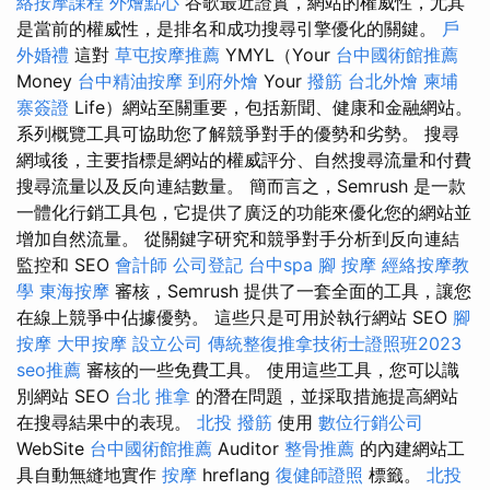
絡按摩課程
外燴點心
谷歌最近證實，網站的權威性，尤其
是當前的權威性，是排名和成功搜尋引擎優化的關鍵。
戶
外婚禮
這對
草屯按摩推薦
YMYL（Your
台中國術館推薦
Money
台中精油按摩
到府外燴
Your
撥筋
台北外燴
柬埔
寨簽證
Life）網站至關重要，包括新聞、健康和金融網站。
系列概覽工具可協助您了解競爭對手的優勢和劣勢。 搜尋
網域後，主要指標是網站的權威評分、自然搜尋流量和付費
搜尋流量以及反向連結數量。 簡而言之，Semrush 是一款
一體化行銷工具包，它提供了廣泛的功能來優化您的網站並
增加自然流量。 從關鍵字研究和競爭對手分析到反向連結
監控和 SEO
會計師
公司登記
台中spa
腳 按摩
經絡按摩教
學
東海按摩
審核，Semrush 提供了一套全面的工具，讓您
在線上競爭中佔據優勢。 這些只是可用於執行網站 SEO
腳
按摩
大甲按摩
設立公司
傳統整復推拿技術士證照班2023
seo推薦
審核的一些免費工具。 使用這些工具，您可以識
別網站 SEO
台北 推拿
的潛在問題，並採取措施提高網站
在搜尋結果中的表現。
北投 撥筋
使用
數位行銷公司
WebSite
台中國術館推薦
Auditor
整骨推薦
的內建網站工
具自動無縫地實作
按摩
hreflang
復健師證照
標籤。
北投