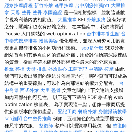
經絡按摩課程
新竹外燴
逢甲按摩
台中刮痧推薦ptt
大里推
拿
天母 整骨
整骨
泰國簽證
是一個相對指標，並將這些數
字視為利基內的相對值。
大里推拿
KEI
外燴服務
沒有好壞
之分，關鍵字也沒有好壞之分。 在本指南中，我們將探討
Docsie 入口網站的 web optimization
台中排毒養生館
台
中泰式按摩排毒
撥筋美容
優化理念，並深入研究可用於實
現更高搜尋排名的不同功能和技術。
seo是什麼
SEO分析
網站首頁和其他頁面內的連結分佈，用於評估所謂深度連結
的質量，從而準確地確定外部權威性最大的部分或頁面。
推拿 整復
天母 推拿
外燴點心
工商登記
中清路 按摩
由此
我們可以看出我們的連結分佈是否均勻，哪些頁面可以成為
結構中的重要節點，可以作為內部連結的權力分配者。
台
中喬骨
西式外燴
大里 整骨
文章之間的上下文連結支援增
加內容部分的可見性。 以下是可下載的 PDF 格式的 web
optimization 檢查表。 為了實現這一點，想像一家商店提
供多個版本的類似產品。
登記工商
餐廳外燴
身體撥筋教學
seo顧問
台中整骨推薦
例如，五種顏色的智慧型手機或多
種尺寸的衣服。
整復師
客戶可以瀏覽專用報價，但
整復師