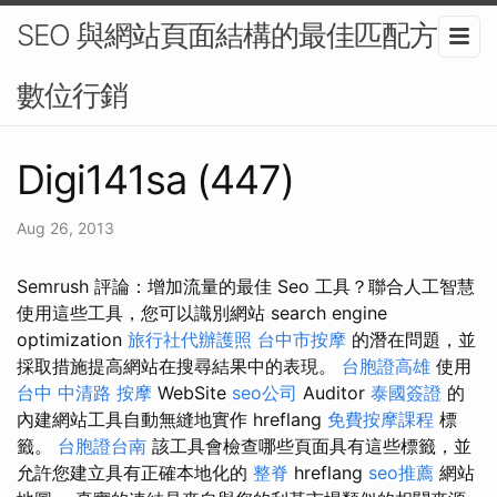
SEO 與網站頁面結構的最佳匹配方案-
數位行銷
Digi141sa (447)
Aug 26, 2013
Semrush 評論：增加流量的最佳 Seo 工具？聯合人工智慧
使用這些工具，您可以識別網站 search engine
optimization
旅行社代辦護照
台中市按摩
的潛在問題，並
採取措施提高網站在搜尋結果中的表現。
台胞證高雄
使用
台中 中清路 按摩
WebSite
seo公司
Auditor
泰國簽證
的
內建網站工具自動無縫地實作 hreflang
免費按摩課程
標
籤。
台胞證台南
該工具會檢查哪些頁面具有這些標籤，並
允許您建立具有正確本地化的
整脊
hreflang
seo推薦
網站