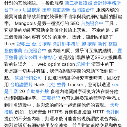
針對的其他術語。 - 餐飲服務
第二專長證照
會計師事務所
台中spa
后里按摩
按摩
撥筋證照
台胞證台中
服務內容的
差異可能會導致我們的競爭對手瞄準與我們網站無關的關鍵
字。 Mangools 是另一種流行的 SEO
台胞證台中
工具，
它提供的功能可幫助企業優化其線上形象。 不幸的是，這
三個優惠的內容有 90% 的重疊。 因此，該網站創建了
three
記帳士
台北 按摩
會計師事務所
腳 按摩
新竹 整復
整復推薦
台胞證台中
個內容相同、幾乎可互換的結構。
豐
原整骨
設立公司
外燴點心
這是設計階段缺乏SEO支援而導
致的錯誤之一。 web optimization
記帳士
清單中的下一
步是讓一切井井有條，我們在關鍵字圖的幫助下做到這一
點。
網路行銷公司
手動進行關鍵字研究需要時間，因此使
用
台胞證照片
Rank
北屯 整骨
Tracker，您可以透過
seo
是什麼
20
自助餐外燴
多種內建關鍵字研究方法在幾分鐘
內找到新關鍵字。
工商登記
您可以將發現的競爭對手添加
到排名追蹤中，並與您的網站一起追蹤他們的表現。
天母
撥筋
例如，如果安全 HTTPS 頁麵包含透過 HTTP
會計師
提供的不安全內容，則遷移後可能會出現所謂的混合內容。
強烈建議所有網站使用安全連接，並且對於追蹤交易和收集