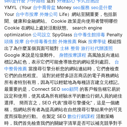
seo是什麼
戶外婚禮
這對
外燴點心
卡式台胞證
YMYL（Your
台中喬骨盆
Money
seo服務
seo是什麼
Your
台中市按摩
外燴公司
Life）網站至關重要，包括新
聞、健康和金融網站。 Cookie 政策是向使用者聲明哪些
Cookie 在網站上處於活動狀態。 search engine
optimization
公司設立
SpyGlass
台中養生館排毒
Penalty
頭痛 按摩
台中排毒養生館
外燴推薦
Risk
按摩學徒
模組指
出了為什麼某個頁面可能對
士林 整骨
旅行社代辦護照
Google 來說是垃圾郵件。
身體按摩課程
高風險反向連結
標記為紅色，表示它們可能會導致您的網站受到處罰。
台
中整骨推薦
當搜尋引擎分析您的網站連結時，它們會檢查
它們的自然程度。 這對於經營多語言商店的電子商務網站
所有者特別有用，因為可以輕鬆地為每種語言建立元標記。
最重要的是，Connect SEO
seo顧問
的客戶報告稱它易於
設定和使用，使其成為所有經驗水平的數位行銷人員的絕佳
選擇。 簡而言之，SEO 代表“搜尋引擎優化”，這是一個總
稱，指網站所有者為提高網站在自然搜尋引擎結果中的可見
度而採取的行動。 在製定 SEO
數位行銷課程
活動策略
時，我們首先檢查我們的關鍵字清單是否可以補充競爭對手