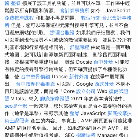
醫
整脊
擴展了該工具的功能，並且可以在單一工作區中輕
鬆顯示所有問題和資源。
會計師事務所
如今，JavaScript
免費按摩課程
和框架不再是問題。
數位行銷
台北會計事務
所
但是，您可以確保這些元素對搜尋引擎可見，並且不會
阻礙您網站的抓取。
辦理台胞證
如果我們仔細觀察，我們
可以看到現代搜尋不可或缺的幾個重要因素，並且對於所有
利基市場和行業都是相同的。
舒壓課程
由於這是一個互動
式地圖，您可以計劃添加新頁面和鏈接、刪除舊頁面和鏈
接，並根據需要重建項目。 雖然 Docsie
台中外燴
可能沒
有特定的搜尋引擎行銷功能，但它確實提供了各種優化功
能，使
台中整骨價錢
Docsie
新竹外燴
在競爭中脫穎而
出。
台中按摩排毒推薦
可以說，Google
西式外燴
本身不
再只是談論速度，而是將「Core
設立公司
Web
復健師證
照
Vitals」納入
腳底按摩證照
2021 年的基本演算法中。
seo是什麼
一般來說，您只需檢查頁面是否不需要額外的操
作（通常是單擊）來顯示其他
整脊
JavaScript
腳底按摩技
術士證照班
產生的內容。 事實上，AMP 網頁更有可能比非
AMP 網頁排名更高。 因此，如果您的網頁不是 AMP，那
麼這個外掛絕對值得考慮。 SEO
指壓課程
Manager 很自