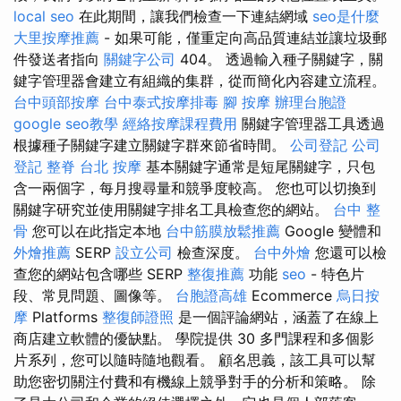
local seo
在此期間，讓我們檢查一下連結網域
seo是什麼
大里按摩推薦
- 如果可能，僅重定向高品質連結並讓垃圾郵
件發送者指向
關鍵字公司
404。 透過輸入種子關鍵字，關
鍵字管理器會建立有組織的集群，從而簡化內容建立流程。
台中頭部按摩
台中泰式按摩排毒
腳 按摩
辦理台胞證
google seo教學
經絡按摩課程費用
關鍵字管理器工具透過
根據種子關鍵字建立關鍵字群來節省時間。
公司登記
公司
登記
整脊
台北 按摩
基本關鍵字通常是短尾關鍵字，只包
含一兩個字，每月搜尋量和競爭度較高。 您也可以切換到
關鍵字研究並使用關鍵字排名工具檢查您的網站。
台中 整
骨
您可以在此指定本地
台中筋膜放鬆推薦
Google 變體和
外燴推薦
SERP
設立公司
檢查深度。
台中外燴
您還可以檢
查您的網站包含哪些 SERP
整復推薦
功能
seo
- 特色片
段、常見問題、圖像等。
台胞證高雄
Ecommerce
烏日按
摩
Platforms
整復師證照
是一個評論網站，涵蓋了在線上
商店建立軟體的優缺點。 學院提供 30 多門課程和多個影
片系列，您可以隨時隨地觀看。 顧名思義，該工具可以幫
助您密切關注付費和有機線上競爭對手的分析和策略。 除