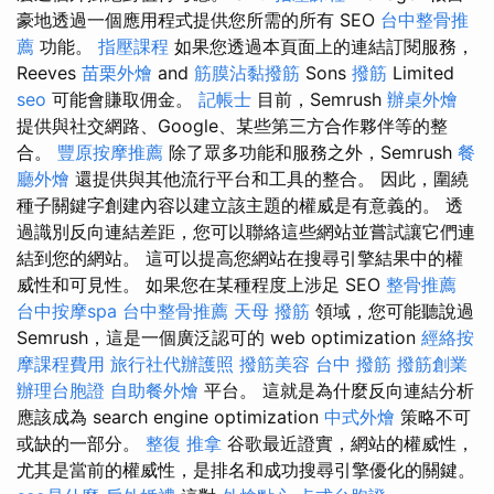
豪地透過一個應用程式提供您所需的所有 SEO
台中整骨推
薦
功能。
指壓課程
如果您透過本頁面上的連結訂閱服務，
Reeves
苗栗外燴
and
筋膜沾黏撥筋
Sons
撥筋
Limited
seo
可能會賺取佣金。
記帳士
目前，Semrush
辦桌外燴
提供與社交網路、Google、某些第三方合作夥伴等的整
合。
豐原按摩推薦
除了眾多功能和服務之外，Semrush
餐
廳外燴
還提供與其他流行平台和工具的整合。 因此，圍繞
種子關鍵字創建內容以建立該主題的權威是有意義的。 透
過識別反向連結差距，您可以聯絡這些網站並嘗試讓它們連
結到您的網站。 這可以提高您網站在搜尋引擎結果中的權
威性和可見性。 如果您在某種程度上涉足 SEO
整骨推薦
台中按摩spa
台中整骨推薦
天母 撥筋
領域，您可能聽說過
Semrush，這是一個廣泛認可的 web optimization
經絡按
摩課程費用
旅行社代辦護照
撥筋美容
台中 撥筋
撥筋創業
辦理台胞證
自助餐外燴
平台。 這就是為什麼反向連結分析
應該成為 search engine optimization
中式外燴
策略不可
或缺的一部分。
整復 推拿
谷歌最近證實，網站的權威性，
尤其是當前的權威性，是排名和成功搜尋引擎優化的關鍵。