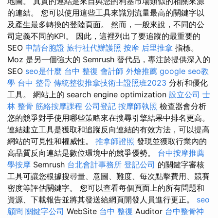
地圖。 真實的連結是來自與您的利基市場類似的相關來源
的連結。 您可以使用這些工具來識別流量最高的關鍵字以
及產生最多轉換的登陸頁面。 然而，一般來說，不同的公
司定義不同的KPI。 因此，這裡列出了要追蹤的最重要的
SEO
申請台胞證
旅行社代辦護照
按摩
后里推拿
指標。
Moz 是另一個強大的 Semrush 替代品，專注於提供深入的
SEO
seo是什麼
台中 整復
會計師
外燴推薦
google seo教
學
台中 整骨
傳統整復推拿技術士證照班2023
分析和優化
工具。 網站上的 search engine optimization
設立公司
士
林 整骨
筋絡按摩課程
公司登記
按摩師執照
檢查器會分析
您的競爭對手使用哪些策略來在搜尋引擎結果中排名更高。
連結建立工具是獲取和追蹤反向連結的有效方法，可以提高
網站的可見性和權威性。
推拿師證照
發現並獲取行業內的
高品質反向連結是數位環境中的競爭優勢。
台中按摩推薦
學按摩
Semrush
台北會計事務所
登記公司
的關鍵字審核
工具可讓您根據搜尋量、意圖、難度、每次點擊費用、競賽
密度等評估關鍵字。 您可以查看每個頁面上的所有問題和
資源、下載報告並將其發送給網頁開發人員進行更正。
seo
顧問
關鍵字公司
WebSite
台中 整復
Auditor
台中整骨神