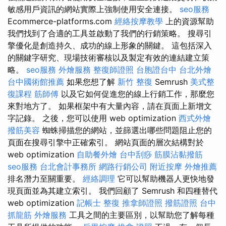
敏感用戶資訊的網站實際上強制使用安全連接。
seo服務
Ecommerce-platforms.com
經絡按摩教學
上的資源幫助
我們找到了合適的工具並啟動了我們的行銷策略。 搜尋引
擎優化是創造持久、成功的線上形象的關鍵。 這包括深入
的關鍵字研究、現場技術審核以及製定有效的連結建立策
略。
seo服務
外燴服務
整復師證照
台胞證台中
台北外燴
台中國術館推薦
如果您想了解
新竹 整復
Semrush
美式整
復課程
筋師傅
以及它如何促進您的線上行銷工作，那麼您
來對地方了。 如果框架中有大量內容，請在頁面上新增文
字記錄。 之後，您可以使用 web optimization
西式外燴
撥筋美容
蜘蛛掃描您的網站，並篩選出哪些問題阻止您的
頁面在搜尋引擎中正確索引。 網站頁面的層次結構對於
web optimization
自助餐外燴
台中刮痧
筋膜沾黏撥筋
seo服務
台北會計事務所
網路行銷公司
附近按摩
外燴推薦
排名潛力至關重要。
經絡調理
它可以幫助機器人更快地發
現頁面並為其建立索引。 我們回顧了 Semrush 和四種替代
web optimization
記帳士
整復
推拿師證照
撥筋證照
台中
抓龍筋
外燴服務
工具之間的主要區別，以幫助您了解每種