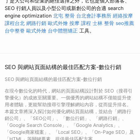
了是大公司和企業的絕佳選擇之外，它也是個人部落客、
SEO 行銷人員以及小型公司或新創公司的合適 search
engine optimization
北屯 整骨
台北會計事務所
經絡按摩
課程台北
網路行銷
歐式外燴
按摩 課程
士林 整骨
seo推薦
台中整脊
歐式外燴
台中體態矯正
工具。
SEO 與網站頁面結構的最佳匹配方案-數位行銷
SEO 與網站頁面結構的最佳匹配方案-數位行銷
在現今數位化的時代，網站的頁面結構設計對於 SEO（搜尋引
擎優化）的成效至關重要。一個優秀的網站結構不僅能提升使
用者體驗，更能幫助搜尋引擎理解網站內容，從而提升排名。
本篇文章將深入探討如何優化網站頁面結構，並結合「網路行
銷公司」、「SEO公司」、「數位行銷」、「網路行銷」、
「Google Search Console」、「Google Analytics」、
「Google商家檔案」、「Local SEO」、「On-Page SEO」及
「HTML」等關鍵要素，提供最佳匹配方案。