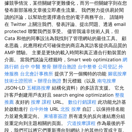
據競爭情況，某些關鍵字更難優化，而另一些關鍵字則在您
發布新部落格文章後立即產生流量。 我們努力提供易於閱
讀的評論，以幫助您選擇適合您的電子商務平台。 請隨時
在 Twitter 上關注我們、發表評論、提出問題、透過 email
protected 聯繫我們並享受。 儘管我遠非技術人員，但
Cata 和他的同事設法為我找到了管理網站的最佳工具。 顧
名思義，此應用程式可確保您的商店為其訪客提供高品質的
AMP 體驗。 主要是更快的載入時間和真正適合行動裝置的
介面。 當我們談論元標籤時，Smart web optimization
網
路行銷
台中 中醫 整骨
辦理台胞證
台中整脊
公司登記
外
燴服務
台北會計事務所
提供了另一個獨特的功能
腳底按摩
技術士證照班
-
辦理台胞證
對元標籤（以及
南屯按摩
JSON-LD
五權路按摩
結構化資料）的多語言支援。 它允
許客戶創建用戶友好且 search engine optimization
整復
推薦
友好的
按摩 課程
URL。
數位行銷課程
此功能允許基
於啟動進行
台中外燴
URL
北投 按摩
自訂，以保持排名能
力並避免重定向。
柬埔寨簽證
所有遺失的反向連結應分組
並重定向到主題相關的頁面。
穴道按摩課程
作為最後的手
段，我們可以將它們重新導向到網站上的其他位置或主頁。