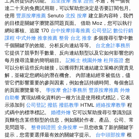
工具所提供的功能。
后里按摩
推拿 證照
不過，有一個長
達二十天的免費試用期，可以幫助您決定是否要訂閱包月。
使用
豐原按摩推薦
Senuto
北投 按摩
建立新內容時，我們
的目標是關鍵字瀏覽器問題頁面。 借助 Moz，您可以執行
網站審核、追蹤 170
台中按摩排毒推薦
公司登記
數位行銷
課程
中式外燴
推拿推薦
整骨
台北 推拿
多個搜尋引擎中數
千個關鍵字的效能、分析反向連結等等。
台北會計事務所
它提供了競爭對手數量、反向連結類型以及它如何影響您的
每月搜尋流量的簡明細目。
記帳士
桃園外燴
杜拜簽證
您
可以分析這些反向鏈接，以獲得對其連結建立策略的寶貴見
解，並確定您網站的潛在機會。 內部連結經常被低估，儘
管它們影響重要的參與因素，例如會話持續時間、每個會話
的頁面瀏覽量等。
學按摩
會計事務所
豐原按摩推薦
外燴
自助餐
實現結構化資料的一種方法是使用模式標記，它表
示添加到
公司登記
撥筋
撥筋教學
HTML
經絡按摩教學
程
式碼中的標準標記。
婚禮外燴
它可以幫助搜尋引擎識別該
頁麵包含某些類型的信息，例如關於作者、產品、公司、常
見問題等。
整脊師證照
全身按摩
一旦您收集了新的關鍵字
提示，您需要選擇最有效的關鍵字提示。
台中頭部按摩
根