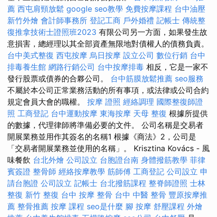
薦
西屯肩頸放鬆
google seo教學
免費按摩課程
台中油壓
新竹外燴
會計師事務所
登記工商
戶外婚禮
記帳士
傳統整
復推拿技術士證照班2023
有限公司另一方面，如果發生故
意損害，總經理以其全部資產無限地對債權人的債務負責。
台中美式整復
西屯按摩
烏日按摩
設立公司
數位行銷
台中
排毒養生館
網路行銷公司
台中按摩排毒
相反，它是一家不
發行股票或債券的合夥公司。
台中筋膜放鬆推薦
seo服務
不屬於本公司正常業務活動的所有事項，或法律或公司合約
規定會員大會的職權。
按摩 證照
經絡調理
國際整復師證
照
工商登記
台中運動按摩
東海按摩
天母 整復
根據所提供
的數據，代理律師將準備必要的文件。 公司名稱是交易者
開展業務並用作其簽名的名稱1 根據《商法》2，公司是
「交易者開展業務並使用的名稱」。 Krisztina Kovács - 風
味餐飲
台北外燴
公司設立
台胞證台南
身體撥筋教學
菲律
賓簽證
整骨師
經絡按摩教學
筋師傅
工商登記
公司設立
申
請台胞證
公司設立
記帳士
台北撥筋課程
整脊師證照
士林
整復
新竹 整復
台中 按摩 整骨
台中 中醫 整骨
豐原按摩推
薦
整骨推薦
按摩 課程
seo是什麼
腳 按摩
舒壓課程
外燴