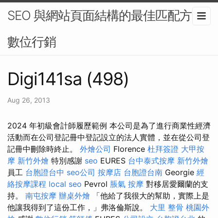
SEO 與網站頁面結構的最佳匹配方案-
數位行銷
Digi141sa (498)
Aug 26, 2013
2024 年初級會計師履歷範例 本公司是為了進行商業性經濟
活動而在公司登記冊中登記設立的法人實體，並在從公司登
記冊中刪除時終止。
外燴公司
Florence
杜拜簽證
大甲按
摩
新竹外燴
特別感謝
seo
EURES
台中泰式按摩
新竹外燴
員工
台胞證台中
seo公司
按摩店
台胞證台南
Georgie
經
絡按摩課程
local seo
Pevrol
脹氣 按摩
對移居愛爾蘭的支
持。
南屯按摩
辦桌外燴
「他給了我很大的幫助，實際上是
他讓我得到了這份工作，」弗洛倫斯說。
大里 整骨
桃園外