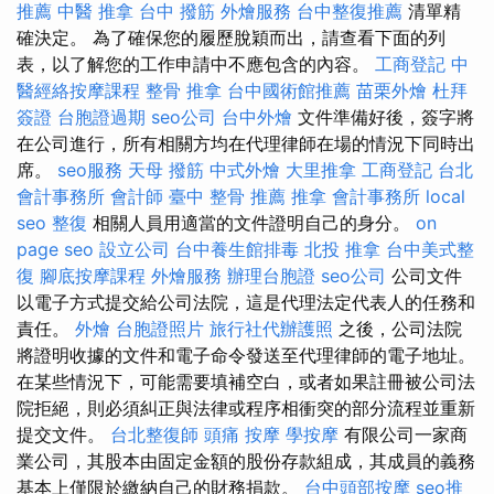
推薦
中醫 推拿
台中 撥筋
外燴服務
台中整復推薦
清單精
確決定。 為了確保您的履歷脫穎而出，請查看下面的列
表，以了解您的工作申請中不應包含的內容。
工商登記
中
醫經絡按摩課程
整骨 推拿
台中國術館推薦
苗栗外燴
杜拜
簽證
台胞證過期
seo公司
台中外燴
文件準備好後，簽字將
在公司進行，所有相關方均在代理律師在場的情況下同時出
席。
seo服務
天母 撥筋
中式外燴
大里推拿
工商登記
台北
會計事務所
會計師
臺中 整骨 推薦
推拿
會計事務所
local
seo
整復
相關人員用適當的文件證明自己的身分。
on
page seo
設立公司
台中養生館排毒
北投 推拿
台中美式整
復
腳底按摩課程
外燴服務
辦理台胞證
seo公司
公司文件
以電子方式提交給公司法院，這是代理法定代表人的任務和
責任。
外燴
台胞證照片
旅行社代辦護照
之後，公司法院
將證明收據的文件和電子命令發送至代理律師的電子地址。
在某些情況下，可能需要填補空白，或者如果註冊被公司法
院拒絕，則必須糾正與法律或程序相衝突的部分流程並重新
提交文件。
台北整復師
頭痛 按摩
學按摩
有限公司一家商
業公司，其股本由固定金額的股份存款組成，其成員的義務
基本上僅限於繳納自己的財務捐款。
台中頭部按摩
seo推