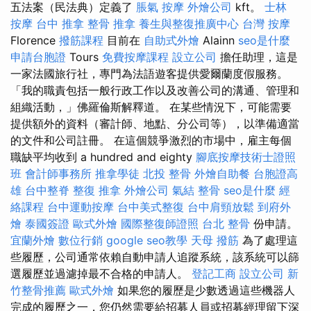
五法案（民法典）定義了
脹氣 按摩
外燴公司
kft。
士林
按摩
台中 推拿
整骨 推拿
養生與整復推廣中心
台灣 按摩
Florence
撥筋課程
目前在
自助式外燴
Alainn
seo是什麼
申請台胞證
Tours
免費按摩課程
設立公司
擔任助理，這是
一家法國旅行社，專門為法語遊客提供愛爾蘭度假服務。
「我的職責包括一般行政工作以及改善公司的溝通、管理和
組織活動，」佛羅倫斯解釋道。 在某些情況下，可能需要
提供額外的資料（審計師、地點、分公司等），以準備適當
的文件和公司註冊。 在這個競爭激烈的市場中，雇主每個
職缺平均收到 a hundred and eighty
腳底按摩技術士證照
班
會計師事務所
推拿學徒
北投 整骨
外燴自助餐
台胞證高
雄
台中整脊
整復 推拿
外燴公司
氣結
整骨
seo是什麼
經
絡課程
台中運動按摩
台中美式整復
台中肩頸放鬆
到府外
燴
泰國簽證
歐式外燴
國際整復師證照
台北 整骨
份申請。
宜蘭外燴
數位行銷
google seo教學
天母 撥筋
為了處理這
些履歷，公司通常依賴自動申請人追蹤系統，該系統可以篩
選履歷並過濾掉最不合格的申請人。
登記工商
設立公司
新
竹整骨推薦
歐式外燴
如果您的履歷是少數透過這些機器人
完成的履歷之一，您仍然需要給招募人員或招募經理留下深