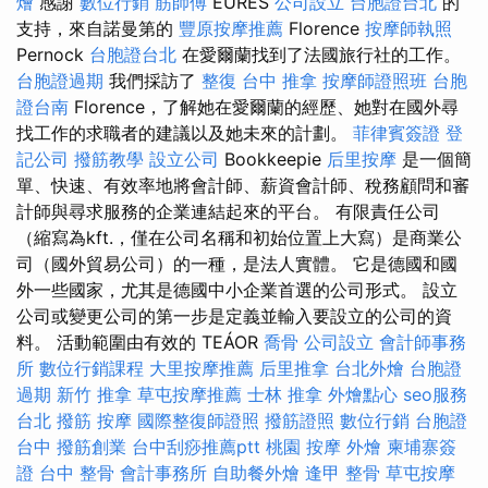
燴
感謝
數位行銷
筋師傅
EURES
公司設立
台胞證台北
的
支持，來自諾曼第的
豐原按摩推薦
Florence
按摩師執照
Pernock
台胞證台北
在愛爾蘭找到了法國旅行社的工作。
台胞證過期
我們採訪了
整復
台中 推拿
按摩師證照班
台胞
證台南
Florence，了解她在愛爾蘭的經歷、她對在國外尋
找工作的求職者的建議以及她未來的計劃。
菲律賓簽證
登
記公司
撥筋教學
設立公司
Bookkeepie
后里按摩
是一個簡
單、快速、有效率地將會計師、薪資會計師、稅務顧問和審
計師與尋求服務的企業連結起來的平台。 有限責任公司
（縮寫為kft.，僅在公司名稱和初始位置上大寫）是商業公
司（國外貿易公司）的一種，是法人實體。 它是德國和國
外一些國家，尤其是德國中小企業首選的公司形式。 設立
公司或變更公司的第一步是定義並輸入要設立的公司的資
料。 活動範圍由有效的 TEÁOR
喬骨
公司設立
會計師事務
所
數位行銷課程
大里按摩推薦
后里推拿
台北外燴
台胞證
過期
新竹 推拿
草屯按摩推薦
士林 推拿
外燴點心
seo服務
台北 撥筋
按摩
國際整復師證照
撥筋證照
數位行銷
台胞證
台中
撥筋創業
台中刮痧推薦ptt
桃園 按摩
外燴
柬埔寨簽
證
台中 整骨
會計事務所
自助餐外燴
逢甲 整骨
草屯按摩