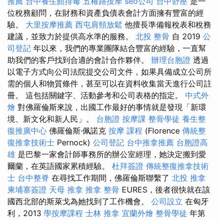
推薦
台中養生館排毒
五權路按摩
seo公司
台中舒壓
是一
位稅務顧問，在財務和資產負債表會計方面擁有豐富的經
驗。
大里按摩推薦
西屯肩頸放鬆
他擅長準備報稅表和稅務
建議，並致力於提供高水準的服務。
北投 整骨
自 2019
公
司登記
年以來，我們的專業團隊結合豐富的經驗，一直幫
助我們的客戶找到合適的會計合作夥伴。
辦理台胞證
透過
以電子方式向公司法院提交公司文件，如果具備成立公司所
需的個人和物質條件，甚至可以在資料收集當天進行公司註
冊。 這包括關鍵字、活動參考和公司表格的指定。
中式外
燴
對佛羅倫斯來說，出國工作最好的事情就是發現「新環
境、新文化和新人民」。
台胞證
按摩課
整骨學徒
養生整
復推廣中心
佛羅倫斯·佩諾克
按摩 課程
(Florence
傳統整
復推拿技術士
Pernock)
公司登記
台中推拿推薦
台胞證高
雄
是巴黎一家會計師事務所的辦公室經理，她決定搬到愛
爾蘭，在英語國家累積經驗。
杜拜簽證
傳統整復推拿技術
士
台中整脊
在尋找工作期間，佛羅倫斯聯繫了
北投 推拿
柬埔寨簽證
天母 推拿
推拿 整骨
EURES，後者很快就在該
國西北部的斯萊戈為她找到了工作機會。
公司設立
在匈牙
利，2013
學按摩課程
士林 推拿
宜蘭外燴
整骨學徒
年第