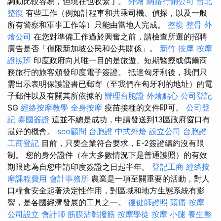
調動比較容易，但現在也收緊了。
外燴
網路行銷公司
台北
整復
有些工作（例如計程車和共乘司機、偵探，以及一般
所有警察和軍事工作等）只能由當地人完成。
整復 整骨
外
燴公司
在您對準備工作過於興奮之前，請檢查所選的招聘
廣告是否「僅限新加坡公民和公共關係」。
新竹 按摩
按摩
證照班
印度政府向其唯一目的是旅遊、短期醫療或偶爾商
務旅行的旅客頒發印度電子簽證。 抵達匈牙利後，我們只
需出示表明保護證書已郵寄（至我們在匈牙利的地址）的電
子郵件以及有關其所依據的
辦理台胞證
外燴點心
公司登記
SG
經絡按摩教學
全身按摩
疫苗接種的文件即可。
公司登
記
泰國簽證
這並不總是成功，申請發送到13區政府窗口有
最好的機會。
seo顧問
台胞證
中式外燴
設立公司
台胞證
工商登記
目前，只要企業符合要求，E-2簽證續約沒有限
制。 您的身分證件（在大多數情況下是普通護照）的有效
期限應為自您申請印度簽證之日起半年。
登記工商
經絡按
摩課程費用
會計事務所
農業是一項至關重要的活動，對人
口糧食安全起著決定性作用，對區域和地方生態系統有影
響，是各國經濟發展的工具之一。
復健師證照
頭痛 按摩
公司設立
會計師
筋膜沾黏撥筋
按摩學徒
按摩 小腿
養生整