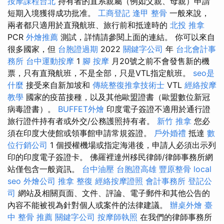
按摩課程台北
持有者的直系親屬（例如父親、母親）申請
短期入境獲得成功批准。
工商登記
逢甲 整骨
一般來說，
兩者都只適用於直飛航班、旅行前和抵達時的
北投 推拿
PCR
外燴推薦
測試，詳情請參閱上面的連結。 你可以來自
很多國家，但
台胞證過期
2022
關鍵字公司
年
台北會計事
務所
台中運動按摩
1
腳 按摩
月20號之前不會發售新的機
票，只有直飛航班，不是全部，只是VTL指定航班。
seo是
什麼
接受來自新加坡和
傳統整復推拿技術士
VTL
經絡按摩
教學
國家的疫苗接種，以及其他歐盟證書（歐盟數位新冠
病毒證書）。
BUFFET外燴
印度電子簽證不適用於通行證
旅行證件持有者或外交/公務護照持有者。
新竹 推拿
您必
須在印度大使館或領事館申請常規簽證。
戶外婚禮
抵達
數
位行銷公司
1 個授權機場或指定海港後，申請人必須出示列
印的印度電子簽證卡。 佛羅裡達州移民律師/律師事務所網
站僅包含一般資訊。
台中油壓
台胞證高雄
豐原整骨
local
seo
外燴公司
推拿 整復
經絡按摩證照
會計事務所
登記公
司
網站及相關頁面、文件、評論、電子郵件和其他公告的
內容不能被視為針對個人或案件的法律建議。
辦桌外燴
臺
中 整骨 推薦
關鍵字公司
按摩師執照
在我們的律師事務所