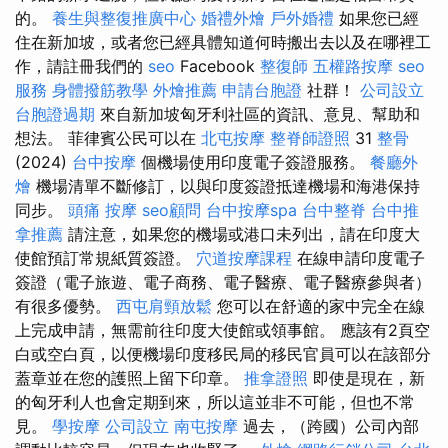
的。
養生與整復推廣中心
婚禮外燴
戶外婚禮
如果您已經
住在新加坡，或者您已經具體知道何時搬出去以及在哪裡工
作，請註冊我們的
seo
Facebook
整復師
五權路按摩
seo
服務
身體撥筋教學
外燴推薦
申請台胞證
社群！
公司設立
台胞證過期
來自新加坡匈牙利社區的資訊、意見、幫助和
想法。 菲律賓公民可以在
北屯按摩
整脊師證照
31
整骨
(2024)
台中按摩
個機場使用印度電子簽證服務。
餐廳外
燴
機場清單不斷修訂，以與印度簽證抵達機場和海港保持
同步。
頭痛 按摩
seo顧問
台中按摩spa
台中整脊
台中推
拿推薦
請注意，如果您的機場或港口未列出，請在印度大
使館預訂常規紙質簽證。
穴道按摩課程
在線申請印度電子
簽證（電子旅遊、電子商務、電子醫療、電子醫療參與者）
有很多優勢。
西屯肩頸放鬆
您可以在舒適的家中完全在線
上完成申請，無需前往印度大使館或領事館。 應該有2頁空
白或空白頁，以便機場印度移民局的移民官員可以在該部分
蓋章並在您的護照上留下印章。
推拿證照
即使是現在，新
的匈牙利人也會定期到來，所以這並非不可能，但也不常
見。
學按摩
公司設立
南屯按摩
過去，（跨國）公司內部