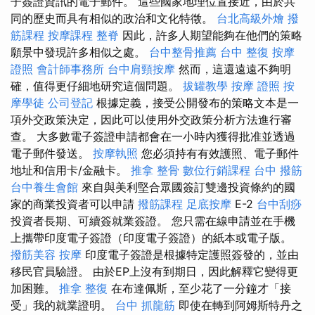
子簽證資訊的電子郵件。 這些國家地理位置接近，由於共
同的歷史而具有相似的政治和文化特徵。
台北高級外燴
撥
筋課程
按摩課程
整脊
因此，許多人期望能夠在他們的策略
願景中發現許多相似之處。
台中整骨推薦
台中 整復
按摩
證照
會計師事務所
台中肩頸按摩
然而，這還遠遠不夠明
確，值得更仔細地研究這個問題。
拔罐教學
按摩 證照
按
摩學徒
公司登記
根據定義，接受公開發布的策略文本是一
項外交政策決定，因此可以使用外交政策分析方法進行審
查。 大多數電子簽證申請都會在一小時內獲得批准並透過
電子郵件發送。
按摩執照
您必須持有有效護照、電子郵件
地址和信用卡/金融卡。
推拿 整骨
數位行銷課程
台中 撥筋
台中養生會館
來自與美利堅合眾國簽訂雙邊投資條約的國
家的商業投資者可以申請
撥筋課程
足底按摩
E-2
台中刮痧
投資者長期、可續簽就業簽證。 您只需在線申請並在手機
上攜帶印度電子簽證（印度電子簽證）的紙本或電子版。
撥筋美容
按摩
印度電子簽證是根據特定護照簽發的，並由
移民官員驗證。 由於EP上沒有到期日，因此解釋它變得更
加困難。
推拿 整復
在布達佩斯，至少花了一分鐘才「接
受」我的就業證明。
台中 抓龍筋
即使在轉到阿姆斯特丹之