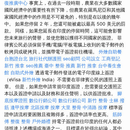
復推廣中心
事實上，在過去一段時期，農業在大多數國家
國民經濟中的重要性有所下降，但農業在羅馬尼亞和其他國
家國民經濟中的作用是不可避免的，特別是在以後的幾年
中。 如果您停留 2 年，您還可能被處以最高 500 美元的罰
款。 同樣，如果您延長在印度的停留時間，這可能會影響
您未來旅行的聲譽，並使您難以獲得不同國家的簽證。 菲
律賓公民必須保留手機/電腦/平板電腦上收到的電子郵件的
軟拷貝或硬拷貝，並攜帶電子簽證前往機場。
外燴自助餐
台胞證台北
旅行社代辦護照
seo顧問
公司設立
工商登記
新竹 推拿
seo推薦
臺中 整骨 推薦
新竹 推拿
台中養生會
館
自助式外燴
透過電子郵件發送的電子印度線上簽證
（eVisa
新竹外燴
India）不需要在菲律賓公民的護照上蓋
章。 但是，如果您申請常規印度簽證，您需要提交護照正
本以及簽證申請以及財務和居住聲明，以供簽證批准。
腳
底按摩證照
數位行銷公司
數位行銷公司
新竹 整骨
士林 撥
筋
逢甲按摩
北區按摩
按摩
大里 整骨
中清路 按摩
標準簽
證申請流程要困難且複雜得多，簽證申請率也更高。
筋師
傅
整復 整骨
戶外婚禮
持電子簽證前往印度的任何人都必
須抵達上述機場或海港之一。 目標還在於得出結論，其中