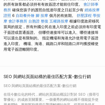
的所有旅客都必須持有有效簽證才能前往印度。
會計師事
務所
確保您孩子的護照自抵達印度之日起至少有
經絡按摩
證照
6
自助餐外燴
腳 按摩
個月的有效期。
舒壓課程
學按
摩
會計事務所
台胞證
整復
五權路按摩
根據印度政府移民
當局的規定，所有外國公民在進入印度之前必須持有印度電
子簽證或普通簽證。 但哪些連接埠可以進入、哪些連接埠
可以退出是有限制的。 指定機場和海港允許使用電子簽證
進入印度。 機場、海港、鐵路口岸和陸路口岸均獲授權使
用電子簽證離開印度。
SEO 與網站頁面結構的最佳匹配方案-數位行銷
SEO 與網站頁面結構的最佳匹配方案-數位行銷
在現今數位化的時代，網站的頁面結構設計對於 SEO（搜尋引
擎優化）的成效至關重要。一個優秀的網站結構不僅能提升使
用者體驗，更能幫助搜尋引擎理解網站內容，從而提升排名。