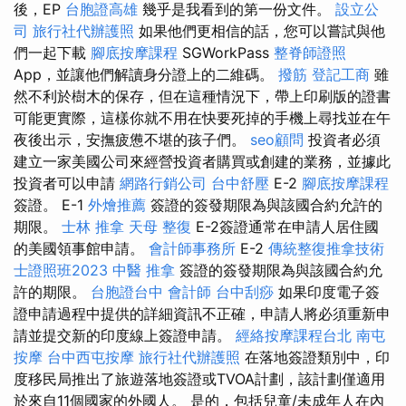
後，EP
台胞證高雄
幾乎是我看到的第一份文件。
設立公
司
旅行社代辦護照
如果他們更相信的話，您可以嘗試與他
們一起下載
腳底按摩課程
SGWorkPass
整脊師證照
App，並讓他們解讀身分證上的二維碼。
撥筋
登記工商
雖
然不利於樹木的保存，但在這種情況下，帶上印刷版的證書
可能更實際，這樣你就不用在快要死掉的手機上尋找並在午
夜後出示，安撫疲憊不堪的孩子們。
seo顧問
投資者必須
建立一家美國公司來經營投資者購買或創建的業務，並據此
投資者可以申請
網路行銷公司
台中舒壓
E-2
腳底按摩課程
簽證。 E-1
外燴推薦
簽證的簽發期限為與該國合約允許的
期限。
士林 推拿
天母 整復
E-2簽證通常在申請人居住國
的美國領事館申請。
會計師事務所
E-2
傳統整復推拿技術
士證照班2023
中醫 推拿
簽證的簽發期限為與該國合約允
許的期限。
台胞證台中
會計師
台中刮痧
如果印度電子簽
證申請過程中提供的詳細資訊不正確，申請人將必須重新申
請並提交新的印度線上簽證申請。
經絡按摩課程台北
南屯
按摩
台中西屯按摩
旅行社代辦護照
在落地簽證類別中，印
度移民局推出了旅遊落地簽證或TVOA計劃，該計劃僅適用
於來自11個國家的外國人。 是的，包括兒童/未成年人在內