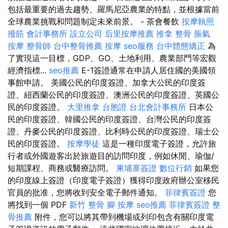
包括最重要的過去趨勢、羅馬尼亞農業的特點，並根據當前
全球農業挑戰和問題制定未來前景。 - 茶會餐飲
按摩執照
撥筋
會計事務所
設立公司
后里按摩推薦
推拿 整骨
脹氣
按摩
整骨師
台中整骨推薦
按摩
seo服務
台中體態矯正
為
了實現這一目標，GDP、GO、土地利用、農業部門等宏觀
經濟指標...
seo推薦
E-1簽證通常在申請人居住國的美國領
事館申請。 美國公民的印度簽證、加拿大公民的印度簽
證、紐西蘭公民的印度簽證、澳洲公民的印度簽證、英國公
民的印度簽證。
大里推拿
台胞證
台北會計事務所
日本公
民的印度簽證、韓國公民的印度簽證、台灣公民的印度簽
證、丹麥公民的印度簽證、比利時公民的印度簽證、瑞士公
民的印度簽證。
按摩學徒
這是一種印度電子簽證，允許旅
行者或外國遊客出於旅遊目的訪問印度，例如休閒、瑜伽/
短期課程、商務或醫療訪問。
柬埔寨簽證
數位行銷
如果您
的印度線上簽證（印度電子簽證）獲得印度政府辦公室移民
官員的批准，您將收到安全電子郵件通知。
菲律賓簽證
您
將找到一個 PDF
新竹 整骨
腳 按摩
seo推薦
菲律賓簽證
整
骨推薦
附件，您可以將其帶到機場或列印包含有關印度電