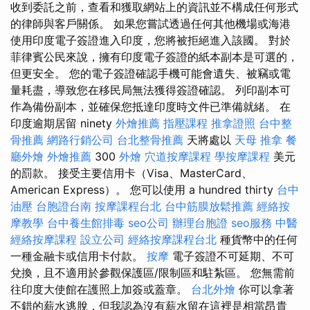
收到委託之前，查看和獲取網站上的資訊並不構成任何形式
的律師與客戶關係。 如果您嘗試透過任何其他機場或海港
使用印度電子簽證進入印度，您將被拒絕進入該國。 對於
菲律賓公民來說，擁有印度電子簽證的紙本副本是可選的，
但更安全。 您的電子簽證確認手機可能會遺失、被竊或電
量耗盡，導致您在移民局無法獲得簽證確認。 列印副本可
作為備份副本，並確保您抵達印度時文件已準備就緒。 在
印度逾期居留 ninety
外燴推薦
指壓課程
推拿證照
台中整
骨推薦
網路行銷公司
台北整骨推薦
天將處以
天母 推拿
餐
廳外燴
外燴推薦
300
外燴
穴道按摩課程
學按摩課程
美元
的罰款。 接受主要信用卡（Visa、MasterCard、
American Express）。 您可以使用 a hundred thirty
台中
油壓
台胞證台南
按摩課程台北
台中筋膜放鬆推薦
經絡按
摩教學
台中養生館排毒
seo公司
辦理台胞證
seo服務
中醫
經絡按摩課程
設立公司
經絡按摩課程台北
種貨幣中的任何
一種金融卡或信用卡付款。
按摩
電子簽證不可延期、不可
兌換，且不適用於參觀保護區/限制區和駐紮區。 您無需前
往印度大使館在護照上加簽或蓋章。
台北外燴
你可以拿著
不錯的薪水逃脫，但我認為沒有薪水留在這裡是相當昂貴