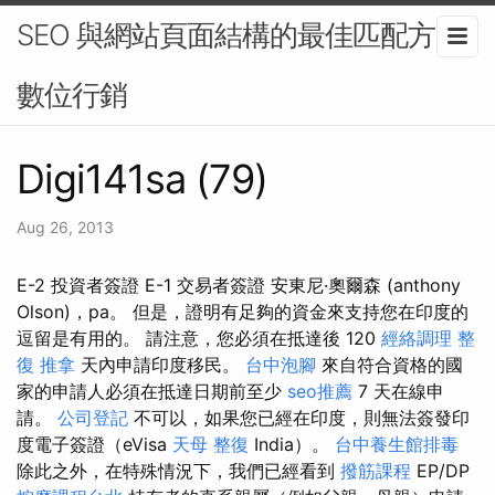
SEO 與網站頁面結構的最佳匹配方案-
數位行銷
Digi141sa (79)
Aug 26, 2013
E-2 投資者簽證 E-1 交易者簽證 安東尼·奧爾森 (anthony
Olson)，pa。 但是，證明有足夠的資金來支持您在印度的
逗留是有用的。 請注意，您必須在抵達後 120
經絡調理
整
復 推拿
天內申請印度移民。
台中泡腳
來自符合資格的國
家的申請人必須在抵達日期前至少
seo推薦
7 天在線申
請。
公司登記
不可以，如果您已經在印度，則無法簽發印
度電子簽證（eVisa
天母 整復
India）。
台中養生館排毒
除此之外，在特殊情況下，我們已經看到
撥筋課程
EP/DP