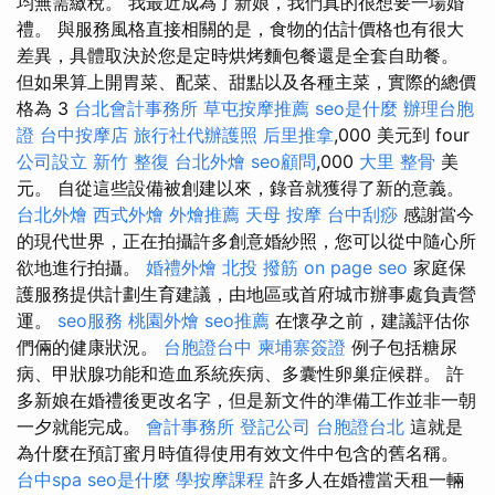
均無需繳稅。 我最近成為了新娘，我們真的很想要一場婚
禮。 與服務風格直接相關的是，食物的估計價格也有很大
差異，具體取決於您是定時烘烤麵包餐還是全套自助餐。
但如果算上開胃菜、配菜、甜點以及各種主菜，實際的總價
格為 3
台北會計事務所
草屯按摩推薦
seo是什麼
辦理台胞
證
台中按摩店
旅行社代辦護照
后里推拿
,000 美元到 four
公司設立
新竹 整復
台北外燴
seo顧問
,000
大里 整骨
美
元。 自從這些設備被創建以來，錄音就獲得了新的意義。
台北外燴
西式外燴
外燴推薦
天母 按摩
台中刮痧
感謝當今
的現代世界，正在拍攝許多創意婚紗照，您可以從中隨心所
欲地進行拍攝。
婚禮外燴
北投 撥筋
on page seo
家庭保
護服務提供計劃生育建議，由地區或首府城市辦事處負責營
運。
seo服務
桃園外燴
seo推薦
在懷孕之前，建議評估你
們倆的健康狀況。
台胞證台中
柬埔寨簽證
例子包括糖尿
病、甲狀腺功能和造血系統疾病、多囊性卵巢症候群。 許
多新娘在婚禮後更改名字，但是新文件的準備工作並非一朝
一夕就能完成。
會計事務所
登記公司
台胞證台北
這就是
為什麼在預訂蜜月時值得使用有效文件中包含的舊名稱。
台中spa
seo是什麼
學按摩課程
許多人在婚禮當天租一輛