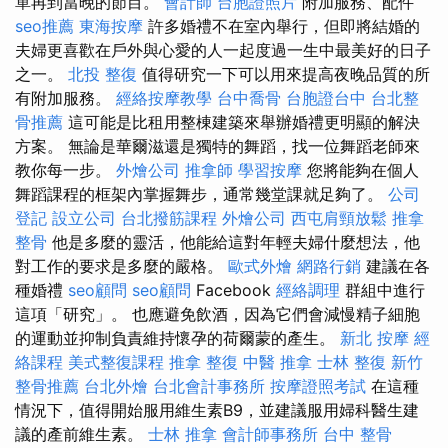
單再到當晚的節目。
會計師
台胞證照片
附加服務、配件
seo推薦
東海按摩
許多婚禮不在室內舉行，但即將結婚的
夫婦更喜歡在戶外與心愛的人一起度過一生中最美好的日子
之一。
北投 整復
值得研究一下可以用來提高夜晚品質的所
有附加服務。
經絡按摩教學
台中喬骨
台胞證台中
台北整
骨推薦
這可能是比租用整棟建築來舉辦婚禮更明顯的解決
方案。 無論是華爾滋還是獨特的舞蹈，找一位舞蹈老師來
教你每一步。
外燴公司
推拿師
學習按摩
您將能夠在個人
舞蹈課程的框架內掌握舞步，通常幾堂課就足夠了。
公司
登記
設立公司
台北撥筋課程
外燴公司
西屯肩頸放鬆
推拿
整骨
他是多麼的靈活，他能給這對年輕夫婦什麼想法，他
對工作的要求是多麼的嚴格。
歐式外燴
網路行銷
建議在各
種婚禮
seo顧問
seo顧問
Facebook
經絡調理
群組中進行
這項「研究」。 也應避免飲酒，因為它們會減慢精子細胞
的運動並抑制負責維持懷孕的荷爾蒙的產生。
新北 按摩
經
絡課程
美式整復課程
推拿 整復
中醫 推拿
士林 整復
新竹
整骨推薦
台北外燴
台北會計事務所
按摩證照考試
在這種
情況下，值得開始服用維生素B9，並建議服用婦科醫生建
議的產前維生素。
士林 推拿
會計師事務所
台中 整骨