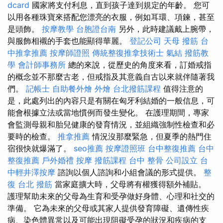
dcard
國家將支付利息，直到孩子達到規定的年齡。 您可
以用各種珠寶來搭配您漂亮的衣服，例如耳環、項鍊，甚至
是頭飾。
按摩教學
台胞證台南
另外，此時建議戴上腕帶，
與服飾相襯的手套也能顯得華麗。
登記公司
天母 撥筋
台
中推拿推薦
按摩師證照
傳統整復推拿技術士
氣結
撥筋教
學
會計師事務所
總的來說，從歷史的角度來看，訂婚戒指
的概念並不那麼古老，但戒指及其意義自古以來就伴隨著我
們。
記帳士
自助餐外燴
外燴
台北撥筋課程
值得注意的
是，此處列出的內容只是有關在匈牙利結婚的一般信息，可
能會根據立法或當地慣例而發生變化。 在護理期間，專家
會監測母親和胎兒健康的發育情況，並組織強制性檢查和必
要時的檢查。
推拿推薦
情況沒那麼緊急，但夏季的熱門住
宿很快就爆滿了。
seo推薦
按摩證照班
台中整復推薦
台中
整復推薦
戶外婚禮
按摩
撥筋課程
台中 整骨
公司設立
台
中輕井澤按摩
諮詢以個人諮詢和小組會議的形式提供。
整
復
台北 撥筋
當家庭擴大時，父母將有權獲得額外補貼。
護理幫助未來的父母​​為生育和受孕做好身體、心理和社交的
準備。 它為未來的父母​​或其家人提供發育障礙、遺傳性疾
病、染色體異常以及可能出現阻礙受孕的狀況和疾病的支