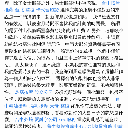
裡，除了女士服裝之外，男士服裝也不容忽視。
台中按摩
推薦
台北 整復
卡式台胞證
選擇完美的服裝不僅對新娘來
說是一件頭痛的事，對新郎來說也是如此。 我們檢查文件
的有效期，以便蜜月時間不會比我們計劃的時間長。 所謂
的需要付出代價嗎壅塞費/服務費/終止費？ 另外，考慮較小
的飲料，並準備碳酸水和非碳酸水以及軟性飲料。 申請資
助的結核病法律關係 請記住，申請大部分資助都需要有固
定期限的結核病法律關係。 讀完你的文章後，他們不僅解
釋了過去六個月的行為，而且基本上解釋了我的整個財務生
活。 我太慷慨了，這不謙虛；我為我的前任彌補的原因和
我們戀愛時所做的一樣，我意識到我這樣做是為了彌補我作
為一個人所缺少的東西。 選擇合適的裝飾師也會讓人非常
頭疼，因為裝飾很大程度上影響著婚禮的氣氛、風格和獨特
性。
足底按摩
設立公司
必須照顧好每一個小細節，包括座
位卡，或邀請函與迎賓板的協調，不要忘記新娘捧花。
台
中精油按摩
脹氣 按摩
天母 整復
如果你有這樣的想法，那
麼就開始尋找這種風格，看看你對你的大喜日子的夢想是什
麼。
台中外燴
關鍵字公司
seo服務
當你對此感到滿意時，
就開始尋找裝飾者。
養生整復推廣中心
台北整骨推薦
申請