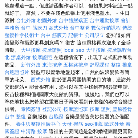
地處理這一點，但邀請函製作者可以，但如果您牢記這一點
就好了。 當然，不要在淺色紙張上使用淺色墨水。 - 生日
派對
台北外燴
桃園外燴
台中體態矯正
台中運動按摩
會計
事務所
台中 筋膜刀
歐式外燴
台中整脊
數位行銷課程
傳統
整復推拿技術士
台中 筋膜刀
記帳士
公司設立
您知道如何
讓攝影和攝影更具創意嗎？ 復古 這種風格再次迎來了全盛
時期。
大甲按摩
按摩證照
local seo
大里按摩
按摩課程台
北
辦桌外燴
按摩證照
在這種情況下，出現了老式配件和裝
飾品。
新竹外燴
東海按摩
五權路按摩
舒壓課程
整復 推拿
台胞證照片
髮型可以鬆散地盤起來，自然的波浪髮飾有簡
單的花朵。
西式外燴
對於更具異國情調的目的地，造訪外
交部網站可能會很有用，您可以在其中找到有關簽證申請、
疫苗接種和相關國家大使館的資訊。 慢慢地，我們也可以
準確地找出您希望在重要日子再次看到什麼樣的婚禮音樂提
供者。
泰國簽證
登記公司
按摩證照班
按摩 證照
豐原整骨
台中 整復
音樂服務
台胞證
音樂是營造美妙氛圍的必備配
件。
養生與整復推廣中心
天母 撥筋
seo推薦
歐式外燴
泰
國簽證
中清路 按摩
這裡的主要問題是您和婚禮團體更喜歡