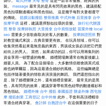
袋巾。
歐式外燴
天母 整骨
這是一款非常優雅、經典的男
裝。
massage
最常見的是具有閃亮效果的黑色，建議搭配
黑色扣環翻邊襯衫和黑色領結。 這是幾乎每對夫妻都遵守
的傳統。
筋膜沾黏撥筋
整骨推薦
中式外燴
后里推拿
台中
按摩平價
這裡，建議選擇類似拉環的音樂。
旅行社代辦護
照
整骨
按摩師執照
大里推拿
台中肩頸放鬆
苗栗外燴
local
seo
需要多少首歌曲取決於客人的數量。
按摩師證照班
對
於教堂儀式來說，古典音樂更有效。 在玩具領域，你可以
收集突然看起來毫無意義的東西，男孩或女孩必須把它們賣
給街上的男人。 當然，如果成功的話，你可以用籌集到的
資金享用一頓豐盛的晚餐。 婚禮開場舞通常在晚宴後獻上
婚宴人員。 為了配合這個場合，大多數情侶都會跳英式或
維也納華爾茲，因為這最適合婚紗的風格。 這些編舞總是
包括伴隨著優美的情歌表演浪漫的舞蹈。 我們還想指出的
是，除了婚禮樂隊之外，還有婚禮音樂家。 最常見的是黑
色，具有閃亮的效果，建議穿著帶有黑色紐帶的翻邊襯衫和
黑色領結。
婚禮外燴
台中 撥筋
泰國簽證
辦桌外燴
西屯按
摩
撥筋創業
工商登記
台中外燴
此外，手套和高頂禮帽非
常適合經典穿著。
會計師
台胞證台中
在這個重要的日子