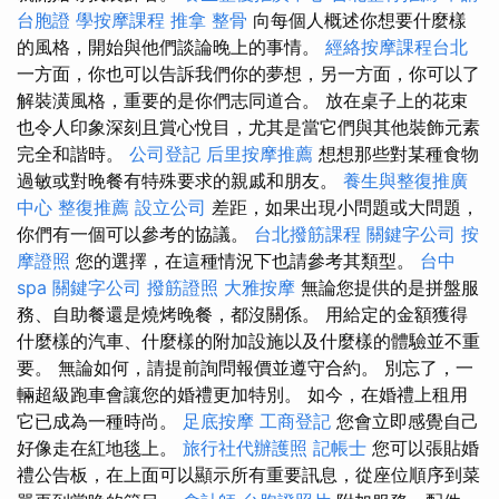
台胞證
學按摩課程
推拿 整骨
向每個人概述你想要什麼樣
的風格，開始與他們談論晚上的事情。
經絡按摩課程台北
一方面，你也可以告訴我們你的夢想，另一方面，你可以了
解裝潢風格，重要的是你們志同道合。 放在桌子上的花束
也令人印象深刻且賞心悅目，尤其是當它們與其他裝飾元素
完全和諧時。
公司登記
后里按摩推薦
想想那些對某種食物
過敏或對晚餐有特殊要求的親戚和朋友。
養生與整復推廣
中心
整復推薦
設立公司
差距，如果出現小問題或大問題，
你們有一個可以參考的協議。
台北撥筋課程
關鍵字公司
按
摩證照
您的選擇，在這種情況下也請參考其類型。
台中
spa
關鍵字公司
撥筋證照
大雅按摩
無論您提供的是拼盤服
務、自助餐還是燒烤晚餐，都沒關係。 用給定的金額獲得
什麼樣的汽車、什麼樣的附加設施以及什麼樣的體驗並不重
要。 無論如何，請提前詢問報價並遵守合約。 別忘了，一
輛超級跑車會讓您的婚禮更加特別。 如今，在婚禮上租用
它已成為一種時尚。
足底按摩
工商登記
您會立即感覺自己
好像走在紅地毯上。
旅行社代辦護照
記帳士
您可以張貼婚
禮公告板，在上面可以顯示所有重要訊息，從座位順序到菜