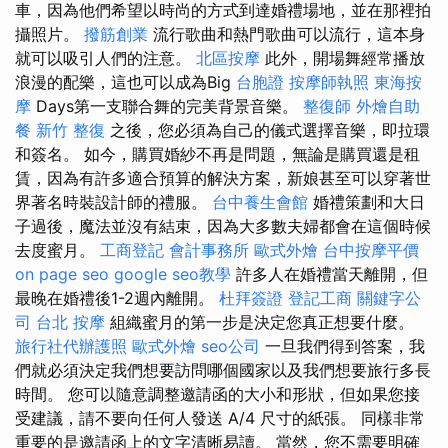
車，因為他們希望以時尚的方式到達婚禮場地，並在那裡拍
攝照片。
撥筋創業
流行歌曲和熱門歌曲可以流行，這本身
就可以吸引人們的注意。
北區按摩
此外，開場舞經常播放
浪漫的配樂，這也可以成為Big
台胞證
按摩師執照
東海按
摩
Days第一支聯合舞的完美背景音樂。
整復師
外燴自助
餐
新竹 整復
之後，您必須為自己的儀式選擇音樂，即拉環
和簽名。 如今，購買婚紗不再是問題，無論是購買還是租
賃，因為有許多適合預算的解決方案，新娘甚至可以穿著世
界著名時裝設計師的禮服。
台中養生會館
婚禮策劃和大日
子過後，魔法並沒有結束，因為大多數夫婦都會在這個時候
去度蜜月。
工商登記
會計事務所
歐式外燴
台中按摩平價
on page seo
google seo教學
許多人在婚禮當天離開，但
最晚在婚禮後1-2週內離開。
杜拜簽證
登記工商
關鍵字公
司
台北 按摩
組織蜜月的第一步是決定您真正想要什麼。
旅行社代辦護照
歐式外燴
seo公司
一旦我們得到答案，我
們就必須決定我們想要訪問哪個國家以及我們想要旅行多長
時間。 您可以隨意調整邀請函的大小和形狀，但如果您接
受建議，請不要向任何人發送 A/4 尺寸的紙張。 同樣非常
重要的是邀請函上的文字清晰易讀。 當然，您不需要明確