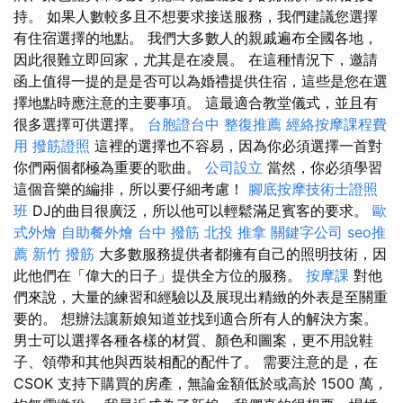
持。 如果人數較多且不想要求接送服務，我們建議您選擇
有住宿選擇的地點。 我們大多數人的親戚遍布全國各地，
因此很難立即回家，尤其是在凌晨。 在這種情況下，邀請
函上值得一提的是是否可以為婚禮提供住宿，這些是您在選
擇地點時應注意的主要事項。 這最適合教堂儀式，並且有
很多選擇可供選擇。
台胞證台中
整復推薦
經絡按摩課程費
用
撥筋證照
這裡的選擇也不容易，因為你必須選擇一首對
你們兩個都極為重要的歌曲。
公司設立
當然，你必須學習
這個音樂的編排，所以要仔細考慮！
腳底按摩技術士證照
班
DJ的曲目很廣泛，所以他可以輕鬆滿足賓客的要求。
歐
式外燴
自助餐外燴
台中 撥筋
北投 推拿
關鍵字公司
seo推
薦
新竹 撥筋
大多數服務提供者都擁有自己的照明技術，因
此他們在「偉大的日子」提供全方位的服務。
按摩課
對他
們來說，大量的練習和經驗以及展現出精緻的外表是至關重
要的。 想辦法讓新娘知道並找到適合所有人的解決方案。
男士可以選擇各種各樣的材質、顏色和圖案，更不用說鞋
子、領帶和其他與西裝相配的配件了。 需要注意的是，在
CSOK 支持下購買的房產，無論金額低於或高於 1500 萬，