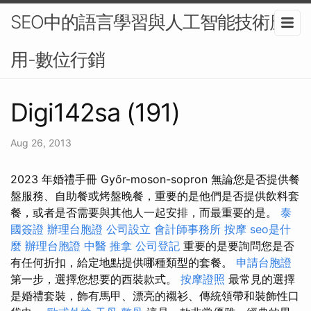
SEO中的語言學習與人工智能技術應
用-數位行銷
Digi142sa (191)
Aug 26, 2013
2023 年婚禮手冊 Győr-moson-sopron 無論您是否提供餐
盤服務、自助餐或烤盤晚餐，重要的是他們是否提供飲料套
餐，或者是否需要與其他人一起安排，而最重要的是。
泰
國簽證
辦理台胞證
公司設立
會計師事務所
按摩
seo是什
麼
辦理台胞證
中醫 推拿
公司登記
重要的是要詢問您是否
有任何折扣，給定地點提供哪種類型的套餐。
申請台胞證
第一步，選擇您想要的西裝款式。
按摩證照
最常見的選擇
是婚禮套裝，飾有馬甲、漂亮的襯衫、傳統領帶和裝飾性口