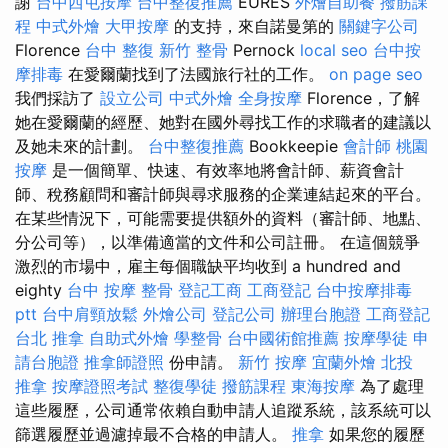
謝
台中西屯按摩
台中整復推薦
EURES
外燴自助餐
撥筋課
程
中式外燴
大甲按摩
的支持，來自諾曼第的
關鍵字公司
Florence
台中 整復
新竹 整骨
Pernock
local seo
台中按
摩排毒
在愛爾蘭找到了法國旅行社的工作。
on page seo
我們採訪了
設立公司
中式外燴
全身按摩
Florence，了解
她在愛爾蘭的經歷、她對在國外尋找工作的求職者的建議以
及她未來的計劃。
台中整復推薦
Bookkeepie
會計師
桃園
按摩
是一個簡單、快速、有效率地將會計師、薪資會計
師、稅務顧問和審計師與尋求服務的企業連結起來的平台。
在某些情況下，可能需要提供額外的資料（審計師、地點、
分公司等），以準備適當的文件和公司註冊。 在這個競爭
激烈的市場中，雇主每個職缺平均收到 a hundred and
eighty
台中 按摩 整骨
登記工商
工商登記
台中按摩排毒
ptt
台中肩頸放鬆
外燴公司
登記公司
辦理台胞證
工商登記
台北 推拿
自助式外燴
學整骨
台中國術館推薦
按摩學徒
申
請台胞證
推拿師證照
份申請。
新竹 按摩
宜蘭外燴
北投
推拿
按摩證照考試
整復學徒
撥筋課程
東海按摩
為了處理
這些履歷，公司通常依賴自動申請人追蹤系統，該系統可以
篩選履歷並過濾掉最不合格的申請人。
推拿
如果您的履歷