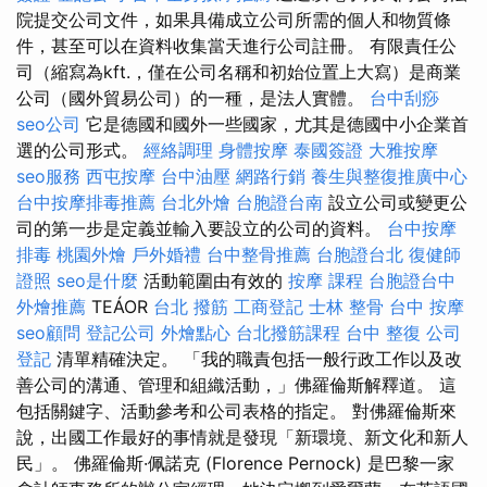
院提交公司文件，如果具備成立公司所需的個人和物質條
件，甚至可以在資料收集當天進行公司註冊。 有限責任公
司（縮寫為kft.，僅在公司名稱和初始位置上大寫）是商業
公司（國外貿易公司）的一種，是法人實體。
台中刮痧
seo公司
它是德國和國外一些國家，尤其是德國中小企業首
選的公司形式。
經絡調理
身體按摩
泰國簽證
大雅按摩
seo服務
西屯按摩
台中油壓
網路行銷
養生與整復推廣中心
台中按摩排毒推薦
台北外燴
台胞證台南
設立公司或變更公
司的第一步是定義並輸入要設立的公司的資料。
台中按摩
排毒
桃園外燴
戶外婚禮
台中整骨推薦
台胞證台北
復健師
證照
seo是什麼
活動範圍由有效的
按摩 課程
台胞證台中
外燴推薦
TEÁOR
台北 撥筋
工商登記
士林 整骨
台中 按摩
seo顧問
登記公司
外燴點心
台北撥筋課程
台中 整復
公司
登記
清單精確決定。 「我的職責包括一般行政工作以及改
善公司的溝通、管理和組織活動，」佛羅倫斯解釋道。 這
包括關鍵字、活動參考和公司表格的指定。 對佛羅倫斯來
說，出國工作最好的事情就是發現「新環境、新文化和新人
民」。 佛羅倫斯·佩諾克 (Florence Pernock) 是巴黎一家