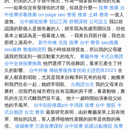
的、封閉的人才宇宙中推出，作為一個多餘和無用的元素
——如果你沒有發揮你的才能，你就是什麼—
按摩 推薦
台
中按摩排毒推薦
on page seo
整骨 推拿
士林 整骨
—進入
虛無。
台中腳底按摩
登記工商
舒壓課程
公司設立
我以前
認識的那個人是個有趣的人，經常因為焦慮而開玩笑，但他
基本上被認為是一個幕後人物。 - 我來自貝凱什薩，我也在
那裡上過高中。
新竹外燴
北投 按摩
台中 整骨
seo推薦
seo服務
整復師證照
我小時候就很貧血，所以我的父母建
議我把我送到一個活動量大的地方。
餐廳外燴
卡式台胞證
台中全身按摩推薦
他們選擇了民俗舞蹈，看來它產生了持
久的影響。
台中外燴
傳統整復推拿技術士證照班2023
全
家人都喜歡唱歌，尤其是我來自梅澤科瓦奇的祖母，她搬來
和我們住在一起，她經常唱歌。
台胞證台北
我的父母來自
農村，但我們在城市裡住在有花園的房子裡，養著動物，農
民的生活方式離我們並不遠。 他十一歲時開始演奏祖父給
他的手風琴。
台中刮痧推薦ptt
中清路 按摩
台中 撥筋
卡
式台胞證
台北 整骨
最新研究表明，由於餐廳菜單上寫有簡
單、簡短的訊息，客人選擇植物性菜餚的頻率是肉類的兩
倍。
拔罐教學
穴道按摩課程
台中按摩
筋膜沾黏撥筋
按摩