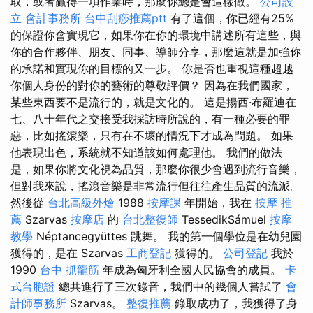
取，或者贏得一項作業時，那麼你總是會這樣做。
公司設
立
會計事務所
台中刮痧推薦ptt
有了這個，你已經有25%
的保證你會實現它，如果你在你的環境中講述所有這些，與
你的合作夥伴、朋友、同事、導師分享，那麼這就是加強你
的承諾和實現你的目標的又一步。 你是否也重視這種超越
你個人身份的對你的藝術的尊敬評價？ 因為在我們國家，
某些東西要不是流行的，就是文化的。 這是揚西·布羅迪在
七、八十年代之交接受我採訪時所說的，有一種必要的罪
惡，比如搖滾樂，只有在不壞的情況下才成為問題。 如果
他表現出色，系統就不知道該如何處理他。 我們的做法
是，如果你將文化視為品質，那麼你很少會遇到流行音樂，
但對我來說，搖滾音樂是非常流行但往往產生品質的流派。
然後從
台北高級外燴
1988
按摩課
年開始，我在
按摩 推
薦
Szarvas
按摩店
的
台北整復師
TessedikSámuel
按摩
教學
Néptancegyüttes 跳舞。 我的第一個學位是在幼兒園
獲得的，是在 Szarvas
工商登記
獲得的。
公司登記
我於
1990
台中 抓龍筋
年成為匈牙利全國人民協會的成員。
卡
式台胞證
總共進行了三次錄音，我們中的幾個人嘗試了
會
計師事務所
Szarvas。
整復推薦
錄取成功了，我獲得了身