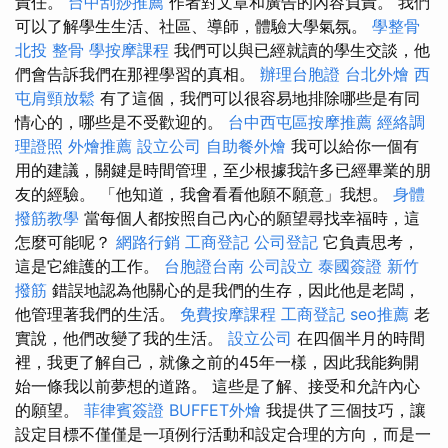
責任。
台中刮痧推薦
作者對文章和廣告的內容負責。 我們
可以了解學生生活、社區、導師，體驗大學氣氛。
學整骨
北投 整骨
學按摩課程
我們可以與已經就讀的學生交談，他
們會告訴我們在那裡學習的真相。
辦理台胞證
台北外燴
西
屯肩頸放鬆
有了這個，我們可以很容易地排除哪些是有同
情心的，哪些是不受歡迎的。
台中西屯區按摩推薦
經絡調
理證照
外燴推薦
設立公司
自助餐外燴
我可以給你一個有
用的建議，關鍵是時間管理，至少根據我許多已經畢業的朋
友的經驗。 「他知道，我會看看他願不願意」我想。
身體
撥筋教學
當每個人都按照自己內心的願望尋找幸福時，這
怎麼可能呢？
網路行銷
工商登記
公司登記
它負責思考，
這是它維護的工作。
台胞證台南
公司設立
泰國簽證
新竹
撥筋
錯誤地認為他關心的是我們的生存，因此他是老闆，
他管理著我們的生活。
免費按摩課程
工商登記
seo推薦
老
實說，他們改變了我的生活。
設立公司
在四個半月的時間
裡，我更了解自己，就像之前的45年一樣，因此我能夠開
始一條我以前夢想的道路。 這些是了解、接受和允許內心
的願望。
菲律賓簽證
BUFFET外燴
我提供了三個技巧，讓
設定目標不僅僅是一項例行活動和設定合理的方向，而是一