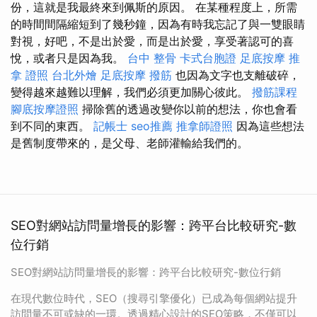
份，這就是我最終來到佩斯的原因。 在某種程度上，所需
的時間間隔縮短到了幾秒鐘，因為有時我忘記了與一雙眼睛
對視，好吧，不是出於愛，而是出於愛，享受著認可的喜
悅，或者只是因為我。
台中 整骨
卡式台胞證
足底按摩
推
拿 證照
台北外燴
足底按摩
撥筋
也因為文字也支離破碎，
變得越來越難以理解，我們必須更加關心彼此。
撥筋課程
腳底按摩證照
掃除舊的透過改變你以前的想法，你也會看
到不同的東西。
記帳士
seo推薦
推拿師證照
因為這些想法
是舊制度帶來的，是父母、老師灌輸給我們的。
SEO對網站訪問量增長的影響：跨平台比較研究-數
位行銷
SEO對網站訪問量增長的影響：跨平台比較研究-數位行銷
在現代數位時代，SEO（搜尋引擎優化）已成為每個網站提升
訪問量不可或缺的一環。透過精心設計的SEO策略，不僅可以