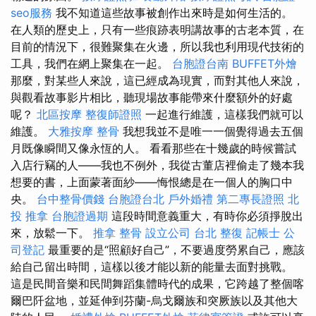
seo服務
我不知道這些故事被創作出來時是如何生活的。
在人類的歷史上，只有一些痕跡表明講故事的古老本質，在
目前的情況下，很難聚集在火邊，所以我也利用現代技術的
工具，我們在網上聚集在一起。
台胞證台南
BUFFET外燴
那麼，對某些人來說，這已經成為現實，而對其他人來說，
與觀看故事影片相比，聽現場故事能帶來什麼額外的好處
呢？
北區按摩
整復師證照
一起進行維護，這樣我們就可以
維護。
大雅按摩
整骨
我想我並不是唯一一個覺得過去五個
月既像瞬間又像永恆的人。 看看那些在十幾歲的時候嘗試
入店行竊的人——我也不例外，我從古董店裡偷走了幾本我
想要的書，上面蒙著面紗——悔恨總是在一個人的胸口中
央。
台中整骨價錢
台胞證台北
戶外婚禮
第二專長證照
北
投 推拿
台胞證過期
這段時間意義重大，有時你必須掙脫出
來，放鬆一下。
推拿 整骨
設立公司
台北 整復
記帳士
公
司登記
最重要的是“照顧好自己”，不要過度勞累自己，應該
給自己留出時間，這樣以後才能以新的能量去面對挑戰。
這是民間音樂和民間舞蹈集體時代的成果，它跨越了整個喀
爾巴阡盆地，並延伸到芬蘭-烏戈爾族和突厥族以及其他大