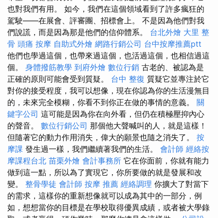
也對我們有用。 如今，我們在這個領域看到了許多瘋狂的
駕駛——在展會、評審團、招標會上。 不是因為他們對我
們說謊，而是因為那是他們的信仰體系。
台北外燴
大里 整
骨
頭痛 按摩
自助式外燴
網路行銷公司
台中按摩推薦ptt
他們也學過這個，也帶來過這個，也活過這個，也相信過這
個。
身體撥筋教學
到府外燴
數位行銷
古老的、被認為是
正確的原則可能會受到質疑。
台中 整復
質疑它並專注於它
對你的接受程度，我可以想像，現在你認為你的生活漫無目
的，未來完全模糊，你看不到你正在做的事情的意義。
關
鍵字公司
這可能是因為你在向外看，但仍在積極壓抑內心
的聲音。
數位行銷公司
那個他大聲喊叫的人，就是這樣！
但隨著它的動力作用消失，偉大的願景也隨之消失了。
按
摩課
發生過一樣，我們繼續著我們的生活。
會計師
經絡按
摩課程台北
苗栗外燴
會計事務所
它在你面前，你就有能力
做到這一點，所以為了實現它，你所要做的就是發展和改
變。
整骨學徒
會計師
按摩 推薦
經絡調理
你擴大了對當下
的需求，這樣你的重新想像就可以成為其中的一部分，例
如，想想當你的目標是在學校取得優異成績，或者被大學錄