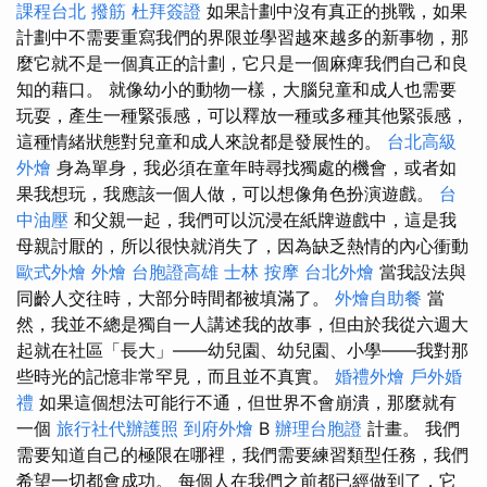
課程台北
撥筋
杜拜簽證
如果計劃中沒有真正的挑戰，如果
計劃中不需要重寫我們的界限並學習越來越多的新事物，那
麼它就不是一個真正的計劃，它只是一個麻痺我們自己和良
知的藉口。 就像幼小的動物一樣，大腦兒童和成人也需要
玩耍，產生一種緊張感，可以釋放一種或多種其他緊張感，
這種情緒狀態對兒童和成人來說都是發展性的。
台北高級
外燴
身為單身，我必須在童年時尋找獨處的機會，或者如
果我想玩，我應該一個人做，可以想像角色扮演遊戲。
台
中油壓
和父親一起，我們可以沉浸在紙牌遊戲中，這是我
母親討厭的，所以很快就消失了，因為缺乏熱情的內心衝動
歐式外燴
外燴
台胞證高雄
士林 按摩
台北外燴
當我設法與
同齡人交往時，大部分時間都被填滿了。
外燴自助餐
當
然，我並不總是獨自一人講述我的故事，但由於我從六週大
起就在社區「長大」——幼兒園、幼兒園、小學——我對那
些時光的記憶非常罕見，而且並不真實。
婚禮外燴
戶外婚
禮
如果這個想法可能行不通，但世界不會崩潰，那麼就有
一個
旅行社代辦護照
到府外燴
B
辦理台胞證
計畫。 我們
需要知道自己的極限在哪裡，我們需要練習類型任務，我們
希望一切都會成功。 每個人在我們之前都已經做到了，它