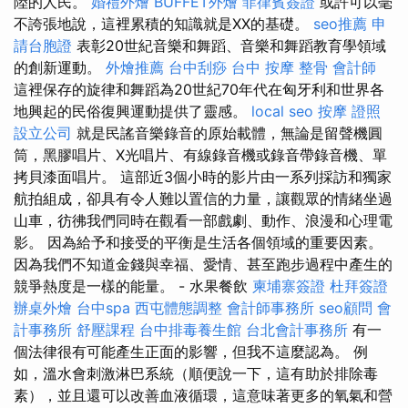
陸的人民。
婚禮外燴
BUFFET外燴
菲律賓簽證
或許可以毫
不誇張地說，這裡累積的知識就是XX的基礎。
seo推薦
申
請台胞證
表彰20世紀音樂和舞蹈、音樂和舞蹈教育學領域
的創新運動。
外燴推薦
台中刮痧
台中 按摩 整骨
會計師
這裡保存的旋律和舞蹈為20世紀70年代在匈牙利和世界各
地興起的民俗復興運動提供了靈感。
local seo
按摩 證照
設立公司
就是民謠音樂錄音的原始載體，無論是留聲機圓
筒，黑膠唱片、X光唱片、有線錄音機或錄音帶錄音機、單
拷貝漆面唱片。 這部近3個小時的影片由一系列採訪和獨家
航拍組成，卻具有令人難以置信的力量，讓觀眾的情緒坐過
山車，彷彿我們同時在觀看一部戲劇、動作、浪漫和心理電
影。 因為給予和接受的平衡是生活各個領域的重要因素。
因為我們不知道金錢與幸福、愛情、甚至跑步過程中產生的
競爭熱度是一樣的能量。 - 水果餐飲
柬埔寨簽證
杜拜簽證
辦桌外燴
台中spa
西屯體態調整
會計師事務所
seo顧問
會
計事務所
舒壓課程
台中排毒養生館
台北會計事務所
有一
個法律很有可能產生正面的影響，但我不這麼認為。 例
如，溫水會刺激淋巴系統（順便說一下，這有助於排除毒
素），並且還可以改善血液循環，這意味著更多的氧氣和營