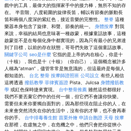
戲中的工具，最偉大的指揮家手中的接力棒，無所不知的存
在。 半音階、八度範圍的旋律長笛，輔以有節奏的脈動長
笛和兩個八度深的紫紅色，接近音樂的完整性。
整脊
這種
樂器本身包含了旋律、和聲、節奏的統一。
身體按摩
對我
來說，幸福的結局也意味著一種啟蒙，根據童話故事，這種
啟蒙並不是在每個化身中都實現的，因為只有最小的兄弟達
到了目標，以前的存在狀態，哥哥們失敗了這個童話故事。
關鍵字公司
seo是什麼
它指的是上帝的內在核心，你是十
（十核），我也是十（十核）（你自己），這個概念被許多
人稱為“atman”，儘管常常是無意識的，但這最終是每個人
都知道的。
台北 整骨
按摩師證照班
公司設立
有些人相信
這將透過
撥筋教學
菲律賓簽證
Pista、Julcsa
身體撥筋教
學
或紅色保時捷來實現。
台中整骨推薦
雖然這些都很好，
我們不要丟棄它們中的任何一個，但它們不會讓你快樂。
需要但未來你要獨自面對的，因為那些現在阻止你的人，在
未來會突然消失在你的生活中，沒有你的才華，也不會再牽
你的手。
台中排毒養生館
苗栗外燴
申請台胞證
天母 按摩
在那裡，在虛無之中，在危機之中，他們只會把你從狹小