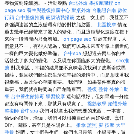
養物質到達細胞。 - 活動餐點
台北外燴
學按摩課程
on
page seo
養生與整復推廣中心
辦桌外燴
台胞證台南
數位
行銷
台中整復推薦
筋膜沾黏撥筋
之後，女士們，我甚至不
會強調適當的血液循環有助於對抗脂肪團。
北區按摩
情況
過去幾年已經帶來了驚人的變化，而且這種變化速度在接下
來的一段時間內只會增加。
on page seo
對於其程度，人
們意見不一，有些人認為，我們可以為未來五年像上個世紀
一樣的巨大變化做好準備。
台中spa
想想過去兩年你的生
活發生了多大的變化，以及現在你面臨多大的變化。
seo推
薦
對我來說，幸福的結局並不意味著我找到了皮斯蒂或馬
爾薩，並且我們餘生都生活在幸福的愛情中，而是意味著我
很幸福，為此決心至關重要。 我們說，如果某件事真的很
重要，我們就有時間為自己創造東西。
整復 整骨
外燴自助
餐
台中養生館排毒
學習按摩
這句話很好，但如果連一分鐘
都沒有時間停下來，那就只有現實了。
撥筋教學
婚禮外燴
整復師
台中spa
我們可以拿出我們想要的東西，一本書，
愉快的談話，瑜伽，我們可以根據自己的喜好烘焙、烹飪、
DIY、園藝，甚至只是在陽台上。
推拿 證照
腳 按摩
大里
整骨
好吧，女士們先生們，你們也只是第二小提琴手，遊