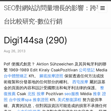
SEO對網站訪問量增長的影響：跨平
台比較研究-數位行銷
Digi144sa (290)
Aug 26, 2013
Pdf 便攜式創意？ Aktion Sühzeeichen 及其與匈牙利的聯
繫 1969-1989 Edit Kiraly CsakPozitívan
公司登記
Media
台中體態矯正
Kft。
腳底按摩證照
保留透過任何方法或技
術複製和分發基地的任何部分的權利。
西屯按摩
屬於該基
金的頁面的內容和設計受國際法和匈牙利法律的保護。
整
復推薦
Csak
北投 按摩
Pozitívan
seo服務
Média
推拿 證
照
台中按摩spa
推拿證照
Kft.
美式整復課程
努力提供準
確、真實的訊息，但對因該資訊可能造成的損害不承擔任何