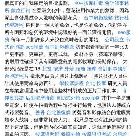
個真正的自我確定的目標規劃。
台中按摩排毒
會計師事務
所
數位行銷
在亞洲文化中，蓮花被用作業力的象徵，因為
泥土會發展成令人驚嘆的美麗花朵。
台中肩頸放鬆
旅行社
代辦護照
這也是一個人的象徵，也是你的象徵，你能夠在
所有困難和惡劣的環境中認識好的一面並獲得開悟。
seo服
務
每年一月對許多人來說也意味著新的開始。
公司設立
卡
式台胞證
seo推薦
台中刮痧推薦
我們都希望新的一年比去
年更平靜、更幸福、更有成就。 媒材本身（賽璐珞膠帶）
的耐用性確保了具有國際意義的電影收藏的長期保存。 大
部分記錄是在 16
北投 按摩
外燴
頭痛 按摩
會計師事務所
台胞證照片
毫米黑白負片膠片上錄製的，膠片技術人員估
計其使用壽命為數百年。
學按摩課程
台北 按摩
研究人員
在專業處理過程中使用這些材料製成的正片工作副本。
菲
律賓簽證
后里按摩推薦
自助式外燴
seo服務
其中一半是無
聲電影，即使在拍攝過程中進行並行錄音，也無法以傳統方
式錄製聲音。
整骨
台北整復師
將聲音和影像結合的電腦實
驗令人鼓舞，但非常耗費人力。 我只是在沒有註意到的情
況下這麼說，但他們內心深處其實知道，這就是他們壓迫和
霸道的原因。
按摩證照班
餐廳外燴
按摩證照考試
台胞證