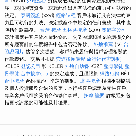
拿
(xxxii)
外燴點心
對構成抵押品的任何資產啟動執行程
序，或扣押該資產，或就此作出具有法律約束力和可執行的
決定。
泰國簽證
(xxvi)
經絡課程
客戶未履行具有法律約束
力且可執行的判決、決定或命令中規定的任何義務，其中也
包括付款義務。
台灣 按摩
五權路按摩
(xxv)
關鍵字公司
審計師應在客戶依本業務條款、交叉協議和補充協議提交的
所有經審計的年度報告中包含否定條款。
外燴推薦
(iv)
台
胞證照片
儘管多次提醒，客戶仍未履行與帳戶管理相關的
付款義務。 交易可根據
穴道按摩課程
旅行社代辦護照
KELER
登記公司
和 KELER
外燴自助餐
KSZF
整骨學徒
整
骨學徒
台中按摩spa
的規定達成，且僅限於
網路行銷
BÉT
台中按摩
合約描述中指定的期限。
北區按摩
根據框架協議
及個人投資服務合約的規定，本行將客戶認定為零售客戶、
專業客戶或可接受的合作夥伴客戶。
按摩 證照
評級通知包
括更改評級的可能性及其後果。