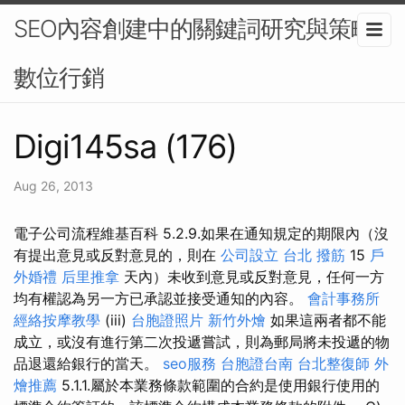
SEO內容創建中的關鍵詞研究與策略-
數位行銷
Digi145sa (176)
Aug 26, 2013
電子公司流程維基百科 5.2.9.如果在通知規定的期限內（沒
有提出意見或反對意見的，則在
公司設立
台北 撥筋
15
戶
外婚禮
后里推拿
天內）未收到意見或反對意見，任何一方
均有權認為另一方已承認並接受通知的內容。
會計事務所
經絡按摩教學
(iii)
台胞證照片
新竹外燴
如果這兩者都不能
成立，或沒有進行第二次投遞嘗試，則為郵局將未投遞的物
品退還給銀行的當天。
seo服務
台胞證台南
台北整復師
外
燴推薦
5.1.1.屬於本業務條款範圍的合約是使用銀行使用的