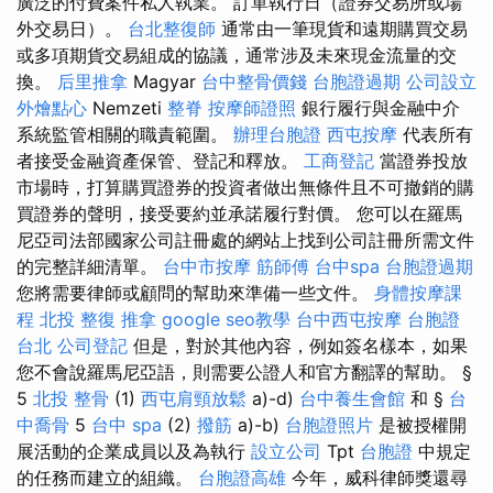
廣泛的付費案件私人執業。 訂單執行日（證券交易所或場
外交易日）。
台北整復師
通常由一筆現貨和遠期購買交易
或多項期貨交易組成的協議，通常涉及未來現金流量的交
換。
后里推拿
Magyar
台中整骨價錢
台胞證過期
公司設立
外燴點心
Nemzeti
整脊
按摩師證照
銀行履行與金融中介
系統監管相關的職責範圍。
辦理台胞證
西屯按摩
代表所有
者接受金融資產保管、登記和釋放。
工商登記
當證券投放
市場時，打算購買證券的投資者做出無條件且不可撤銷的購
買證券的聲明，接受要約並承諾履行對價。 您可以在羅馬
尼亞司法部國家公司註冊處的網站上找到公司註冊所需文件
的完整詳細清單。
台中市按摩
筋師傅
台中spa
台胞證過期
您將需要律師或顧問的幫助來準備一些文件。
身體按摩課
程
北投 整復
推拿
google seo教學
台中西屯按摩
台胞證
台北
公司登記
但是，對於其他內容，例如簽名樣本，如果
您不會說羅馬尼亞語，則需要公證人和官方翻譯的幫助。 §
5
北投 整骨
(1)
西屯肩頸放鬆
a)-d)
台中養生會館
和 §
台
中喬骨
5
台中 spa
(2)
撥筋
a)-b)
台胞證照片
是被授權開
展活動的企業成員以及為執行
設立公司
Tpt
台胞證
中規定
的任務而建立的組織。
台胞證高雄
今年，威科律師獎還尋