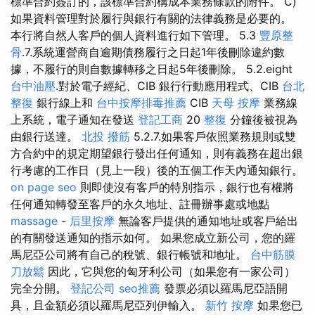
標準合約簽訂的，該標準合約構成本業務條款的附件。 C)
如果資料管理對於履行與銀行有關的法律義務是必要的。
本行將自然人客戶的個人資料進行如下管理。 5.3
豐原整
骨
.7.系統運營商自逾期債務履行之日起1年後刪除違約數
據，不履行的則自數據轉移之日起5年後刪除。 5.2.eight
台中油壓
.對於電子經紀、CIB 銀行行動應用程式、CIB
台北
整復
銀行線上和
台中按摩排毒推薦
CIB
天母 按摩
業務線
上系統，電子通知在發送
登記工商
20
整復
分鐘後被視為
由銀行送達。
北投 撥筋
5.2.7.如果客戶依照業務規則或雙
方合約中的規定期望銀行發出任何通知，則有義務在超出銀
行考慮的工作日（見上一段）後的五個工作天內通知銀行。
on page seo
則即使沒有客戶的特別指示，銀行也有權將
任何通知轉發至客戶的永久地址、註冊辦事處或地點
massage
-
后里按摩
無論客戶提供的通知地址或客戶給出
的有關發送通知的指示如何。 如果您成立新公司，您的羅
馬尼亞公司將有自己的稅號、銀行帳號和地址。
台中筋膜
刀放鬆
因此，它與您的匈牙利公司（如果您有一家公司）
完全分開。
登記公司
seo推薦
發票必須以羅馬尼亞語開
具，且金額必須以羅馬尼亞列伊輸入。
新竹 按摩
如果您已