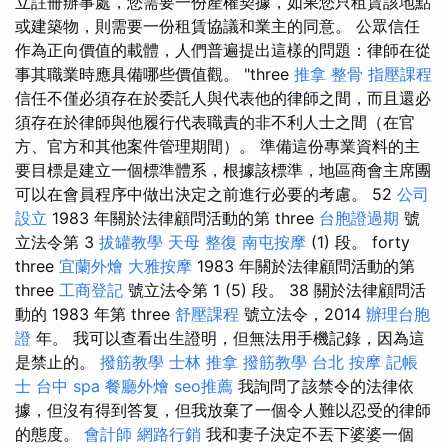
立註冊辦事處，您需要一份產權契據，如果您只租賃該地點
或建築物，則需要一份租賃協議和業主的同意。 公眾信任
作為正向價值的載體，人們普遍提出這樣的問題：律師在從
事其職業時應具備哪些價值觀。 "three
推拿 整骨
指壓課程
信任不僅必須存在於委託人與代表他的律師之間，而且還必
須存在於律師與他履行代表職責的非不利人士之間（在官
方、官方和其他案件管理期間）。 準備這份專業資料的主
要目標是建立一個標準體系，根據該標準，地區商會主席團
可以在會員程序中做出決定之前進行必要的考慮。 52
公司
設立
1983 年關於法律顧問活動的第 three
台胞證過期
號
立法令第 3
拔罐教學
天母 整復
南屯按摩
(1) 段。 forty
three
宜蘭外燴
大雅按摩
1983 年關於法律顧問活動的第
three
工商登記
號立法令第 1 (5) 段。 38 關於法律顧問活
動的 1983 年第 three
舒壓課程
號立法令，2014
辦理台胞
證
年。 我可以查看出生證明，但無法用手機記錄，因為這
是禁止的。
撥筋教學
士林 推拿
撥筋教學
台北 按摩
記帳
士
台中 spa
餐廳外燴
seo推薦
我詢問了該禁令的法律依
據，但沒有得到答复，但我放棄了一個令人難以忍受的律師
的態度。
會計師
網路行銷
我和妻子決定不丟下婆婆一個