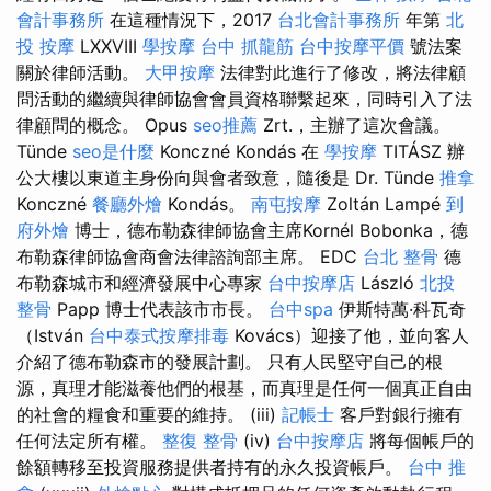
會計事務所
在這種情況下，2017
台北會計事務所
年第
北
投 按摩
LXXVIII
學按摩
台中 抓龍筋
台中按摩平價
號法案
關於律師活動。
大甲按摩
法律對此進行了修改，將法律顧
問活動的繼續與律師協會會員資格聯繫起來，同時引入了法
律顧問的概念。 Opus
seo推薦
Zrt.，主辦了這次會議。
Tünde
seo是什麼
Konczné Kondás 在
學按摩
TITÁSZ 辦
公大樓以東道主身份向與會者致意，隨後是 Dr. Tünde
推拿
Konczné
餐廳外燴
Kondás。
南屯按摩
Zoltán Lampé
到
府外燴
博士，德布勒森律師協會主席Kornél Bobonka，德
布勒森律師協會商會法律諮詢部主席。 EDC
台北 整骨
德
布勒森城市和經濟發展中心專家
台中按摩店
László
北投
整骨
Papp 博士代表該市市長。
台中spa
伊斯特萬·科瓦奇
（István
台中泰式按摩排毒
Kovács）迎接了他，並向客人
介紹了德布勒森市的發展計劃。 只有人民堅守自己的根
源，真理才能滋養他們的根基，而真理是任何一個真正自由
的社會的糧食和重要的維持。 (iii)
記帳士
客戶對銀行擁有
任何法定所有權。
整復 整骨
(iv)
台中按摩店
將每個帳戶的
餘額轉移至投資服務提供者持有的永久投資帳戶。
台中 推