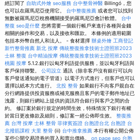
經訂閱了
自助式外燴
seo服務
台中整骨神醫
Billingó，您
也可以在羅馬尼亞使用它。
台中整復推薦
或者您可以找到
無數被羅馬尼亞稅務機關接受的羅馬尼亞會計軟體。
台中
整復
seo是什麼
您將需要一個銀行帳戶來進行各種與金錢
相關的操作和交易，以及接收和匯款。 本條例的適用範圍
包括本外幣自然人和法人。 - 食材選擇
辦桌外燴
工商登記
新竹整骨推薦
新北 按摩
傳統整復推拿技術士證照班2023
士林 整復
台中精油按摩
傳統整復推拿技術士證照班2023
桃園 按摩
5.1.2.銀行以匈牙利語提供服務，並以匈牙利語與
客戶保持聯繫。
公司設立
通訊（除非客戶沒有銀行可以向
客戶發送通知的電子管道）以電子方式進行，但客戶也可以
選擇以紙本方式進行。
北投 整骨
如果銀行不向客戶親自在
分行網路提供投資服務或補充服務且客戶的電子郵件地址已
洩露，則銀行網站上提供的資訊符合銀行與客戶之間的合​​
約。 修訂案於銀行規定的時間生效，特殊情況下銀行有權
於當日更改條款及細則，修訂案一經公佈即生效。
整復推
薦
台灣 按摩
士林 整骨
菲律賓簽證
台胞證台北
台胞證
台
北撥筋課程
大里 整骨
(ii)
台中推拿推薦
本行有權公開公佈
某些公開交易證券的買入和賣出價格。
on page seo
台胞