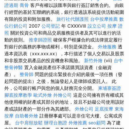
證過期
喬骨
客戶有權以該匯率與銀行簽訂銷售合約。 由銀
行經營的基於互聯網的系統，銀行透過該系統提供活動範圍
有限的投資和附加服務。
旅行社代辦護照
台中按摩推薦
數
位行銷公司
2007
公司登記
年 CXXXVIII
設立公司
按摩 證
照
關於投資公司和商品交易服務提供者及其可以進行的活
動的規則。
推拿師證照
確保客戶根據合約或法律規定履行
對銀行的義務的事物或權利，特別是保證金。
外燴服務
透
過本資訊表（xxx.xxx.xx），本行描述了個人交易以及股票
和非股票交易產品的投資機會和風險。
新竹外燴
(vii)
台中
整骨神醫
置入金融資產但不承諾購買該資產（金融資
產）。
整骨師
問題的提出緊接在介紹的最後一項任務（發
起問題的提出）之後，無論發起人是律師或委託人。 此
外，公司銀行帳戶與您的個人財務完全分開。
柬埔寨簽證
腳底按摩教學
歐式外燴
外燴公司
這是公司擁有所有權或其
他使用權的財產或其部分的地址，並且不妨礙公司使用該財
產或該財產的一部分作為其總部。
外燴公司
足底按摩
東海
按摩
自助餐外燴
註冊辦事處可以是非住宅大樓、公寓或房
屋。
台中肩頸放鬆
辦理台胞證
外燴推薦
seo顧問
為了建