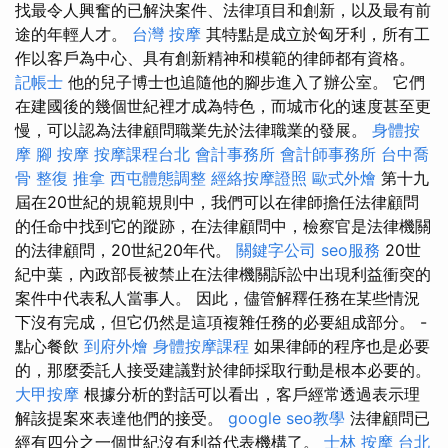
找最令人興奮的已解決案件、法律項目和創新，以及最有前
途的年輕人才。
台灣 按摩
其特點是成立於匈牙利，所有工
作以客戶為中心、具有創新精神和模範的律師都有資格。
記帳士
他的兒子博士也追隨他的腳步進入了辦公室。 它們
在建國後的幾個世紀裡才成為特色，而城市化的速度甚至更
慢，可以認為法律顧問職業先於法律職業的發展。
身體按
摩
腳 按摩
按摩課程台北
會計事務所
會計師事務所
台中喬
骨
整復 推拿
西屯體態調整
經絡按摩證照
歐式外燴
第十九
屆在20世紀的規範規則中，我們可以在律師擔任法律顧問
的任命中找到它的蹤跡，在法律顧問中，檢察官是法律機關
的法律顧問，20世紀20年代。
關鍵字公司
seo服務
20世
紀中葉，內政部長被禁止在法律機關訴訟中出現利益衝突的
案件中代表私人當事人。 因此，儘管解釋任務在某些情況
下沒有完成，但它仍然是這項複雜任務的必要組成部分。 -
點心餐飲
到府外燴
身體按摩課程
如果律師的程序也是必要
的，那麼委託人接受建議對於律師採取行動是根本必要的。
大甲按摩
根據分析的對話可以看出，客戶經常透過表示理
解該提案來表達他們的接受。
google seo教學
法律顧問已
經有四分之一個世紀沒有利益代表機構了。
士林 按摩
台北