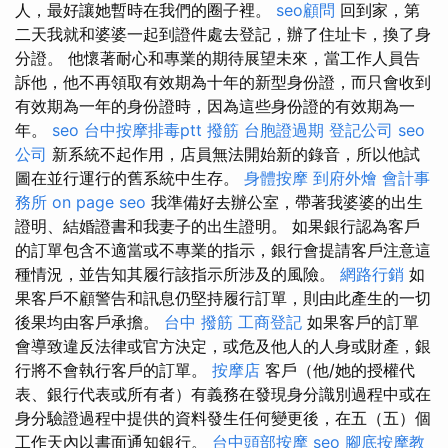
人，最好讓她暫時在我們的圈子裡。
seo顧問
回到家，第
二天我就和婆婆一起到證件處去登記，辦了住址卡，換了身
分證。 他懷著耐心和專業的期待展望未來，當工作人員告
訴他，他不再領取有效期為十年的新型身份證，而只會收到
有效期為一年的身份證時，因為這些身份證的有效期為一
年。
seo
台中按摩排毒ptt
撥筋
台胞證過期
登記公司
seo
公司
新系統不起作用，店員無法開始新的錄音，所以他試
圖在並行運行的舊系統中生存。
身體按摩
到府外燴
會計事
務所
on page seo
我準備好去辦公室，帶著我婆婆的出生
證明、結婚證書和我妻子的出生證明。 如果銀行認為客戶
的訂單包含不適當或不專業的指示，銀行會提請客戶注意這
種情況，並告知其履行該指示所涉及的風險。
網路行銷
如
果客戶不顧警告和訊息仍堅持履行訂單，則由此產生的一切
後果均由客戶承擔。
台中 撥筋
工商登記
如果客戶的訂單
會導致違反法律或官方決定，或危及他人的人身或財產，銀
行將不會執行客戶的訂單。
按摩店
客戶（他/她的授權代
表、銀行代表或所有者）有義務在發現身分識別過程中或在
身分驗證過程中提供的資料發生任何變更後，在五（五）個
工作天內以書面通知銀行。
台中頭部按摩
seo
腳底按摩教