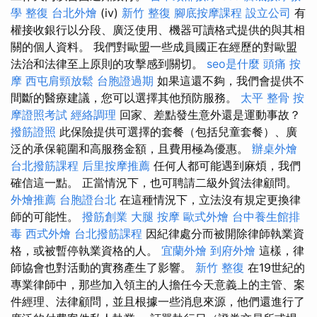
學
整復
台北外燴
(iv)
新竹 整復
腳底按摩課程
設立公司
有
權接收銀行以分段、廣泛使用、機器可讀格式提供的與其相
關的個人資料。 我們對歐盟一些成員國正在經歷的對歐盟
法治和法律至上原則的攻擊感到關切。
seo是什麼
頭痛 按
摩
西屯肩頸放鬆
台胞證過期
如果這還不夠，我們會提供不
間斷的醫療建議，您可以選擇其他預防服務。
太平 整骨
按
摩證照考試
經絡調理
回家、差點發生意外還是運動事故？
撥筋證照
此保險提供可選擇的套餐（包括兒童套餐）、廣
泛的承保範圍和高服務金額，且費用極為優惠。
辦桌外燴
台北撥筋課程
后里按摩推薦
任何人都可能遇到麻煩，我們
確信這一點。 正當情況下，也可聘請二級外貿法律顧問。
外燴推薦
台胞證台北
在這種情況下，立法沒有規定更換律
師的可能性。
撥筋創業
大腿 按摩
歐式外燴
台中養生館排
毒
西式外燴
台北撥筋課程
因紀律處分而被開除律師執業資
格，或被暫停執業資格的人。
宜蘭外燴
到府外燴
這樣，律
師協會也對活動的實務產生了影響。
新竹 整復
在19世紀的
專業律師中，那些加入領主的人擔任今天意義上的主管、案
件經理、法律顧問，並且根據一些消息來源，他們還進行了