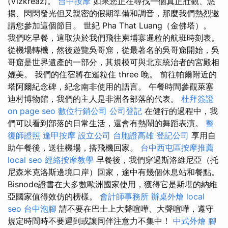
(Vízkreáz)。
台中按摩
如果您正在尋找一個真正壯觀、悠
揚、閃閃發光但又親密的假期準備和調音，那麼我們熱烈邀
請您參加這個節目。 世紀 Pha That Luang（金佛塔）。
我們吃早餐，這取決於我們飛往柬埔寨暹粒的航班時刻表。
從機場轉機，然後遊覽吳哥窟，從最著名的吳哥窟開始，吳
哥窟是世界遺產的一部分，其規模可與北京統治者的宮殿相
媲美。 我們的住宿將在暹粒住 three 晚。 前往帕爾附近的
塔阿爾紀念碑，紀念南非使用的語言。 午餐時間參觀萊塞
迪村博物館，我們的主人是非洲各部落的代表。
杜拜簽證
on page seo
數位行銷公司
公司登記
在健行的過程中，我
們可以看到部落的日常生活，還會有熱鬧的舞蹈表演。
整
復師證照
逢甲按摩
設立公司
台胞證高雄
登記公司
享用自
助午餐後，送往機場，搭飛機回家。
台中西屯區按摩推薦
local seo
經絡按摩教學
早餐後，我們穿過斯洛維尼亞（托
尼森米克洛斯邊境口岸）回家，途中有幾個休息站和餐點。
Bisnode證書在大多數歐洲國家使用，獲得它是斯堪的納維
亞國家值得效仿的榜樣。
會計師事務所
辦桌外燴
local
seo
台中泡腳
請不要在巴士上大聲喧嘩、大聲喧嘩，遵守
規定時間時不要遲到或讓同伴注意力不集中！
中式外燴
腳