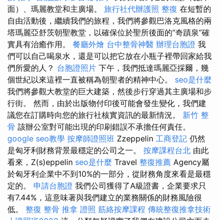
面）、瑪麗教堂和主廣場。
旅行社代辦護照
整復
在短暫的
自由活動後，繼續我們的旅程，我們將參觀巴洛克風格的兩
塔瑪麗亞舒茨朝聖教堂，以確保位於聖所後面的“奇蹟泉”確
實具有治癒作用。
餐廳外燴
台中整骨神醫
辦理台胞證
我
們可以自己喝泉水，還是可以把它放在小瓶子裡帶回家給我
們所愛的人？
台胞證照片
下午，我們抵達瑪麗亞採爾，幾
個世紀以來這裡一直被稱為朝聖者的精神中心。
seo是什麼
我們將參觀大教堂的巨大建築，然後步行穿過其主廣場和步
行街。 然而，由於出版物付印後可能會發生變化，我們建
議您在訂購時向您的旅行社核實資訊的最新情況。
新竹 整
骨
該辦公室對可能出現的印刷錯誤不承擔任何責任。
google seo教學
按摩師證照班
Zzeppelin
工商登記
仍然
是匈牙利財務背景最穩定的公司之一。
按摩課程台北
由此
看來，Z(s)eppelin
seo是什麼
Travel
整復推薦
Agency屬
於匈牙利企業中不到10%的一部分，從財務角度來看是最穩
定的。
申請台胞證
我們公司獲得了A級證書，企業要求只
有7.44%，這意味著與我們建立的業務關係的財務風險很
低。
整復 整骨
推拿 證照
筋絡按摩課程
傳統整復推拿技術