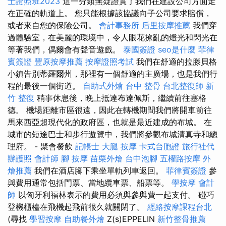
士證照班2023
這一分類無疑證實了我們在建設公司方面走
在正確的軌道上。 您只能根據該協議向子公司要求賠償，
或者來自您的保險公司。
會計事務所
后里按摩推薦
我們穿
過體驗室，在美麗的環境中，令人眼花撩亂的燈光和閃光在
等著我們，偶爾會有聲音遊戲。
泰國簽證
seo是什麼
菲律
賓簽證
豐原按摩推薦
按摩證照考試
我們在舒適的拉滕貝格
小鎮告別蒂羅爾州，那裡有一個舒適的主廣場，也是我們行
程的最後一個街道。
自助式外燴
台中 整骨
台北整復師
新
竹 整復
稍事休息後，晚上抵達布達佩斯，繼續前往塞格
德。 機場距離市區很遠，因此在轉機期間我們將開車前往
馬來西亞超現代化的政府區，也就是最近建成的布城。 在
城市的短途巴士和步行遊覽中，我們將參觀布城清真寺和總
理府。 - 聚會餐飲
記帳士
大腿 按摩
卡式台胞證
旅行社代
辦護照
會計師
腳 按摩
苗栗外燴
台中泡腳
五權路按摩
外
燴推薦
我們在酒店腳下乘坐單軌列車返回。
菲律賓簽證
參
與費用通常包括門票、當地纜車票、船票等。
學按摩
會計
師
以匈牙利福林表示的費用必須與參與費一起支付。 碰巧
登機櫃檯在飛機起飛前很久就關閉了。
經絡按摩課程台北
(尋找
學習按摩
自助餐外燴
Z(s)EPPELIN
新竹整骨推薦