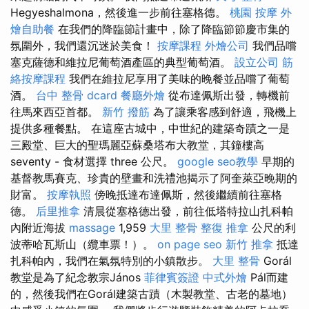
Hegyeshalmona，然後進一步前往塞格德。
桃園 按摩
外
燴自助餐
在我們的降臨節計畫中，除了降臨節節慶市集的
氛圍外，我們還沉迷於美食！
按摩課程
外燴公司
我們品嚐
塞克薩德和維拉尼葡萄酒產區的典型葡萄酒。
設立公司
筋
絡按摩課程
我們在維拉尼享用了美味的晚餐並品嚐了葡萄
酒。
台中 整骨 dcard
餐廳外燴
從布達佩斯出發，轉機前
往馬來西亞首都。
新竹 撥筋
為了讓乘客感到舒適，飛機上
提供多種餐點。 在這座古城中，中世紀的建築奇蹟之一是
三殿堂、巨大的聖瑪麗亞蘇桑塔布大教堂，其鐘樓高
seventy - 食材選擇 three 公尺。
google seo教學
早期的
基督教馬賽克、珍貴的壁畫和洗禮池揭示了阿奎萊亞晚期的
財富。
按摩執照
傍晚抵達布達佩斯，然後繼續前往塞格
德。
后里推拿
清晨從塞格德出發，前往低塔特拉山扎科帕
內附近海拔
massage
1,959
大里 整骨
整復 推拿
公尺的利
波蒂哈瓦斯山（纜車票！）。
on page seo
新竹 推拿
抵達
扎科帕內，我們在氣氛特別的小鎮散步。
大里 整骨
Gorál
教堂是為了紀念教宗János
菲律賓簽證
中式外燴
Pál而建
的，然後我們在Gorál建築古蹟（木製教堂、古老的墓地）