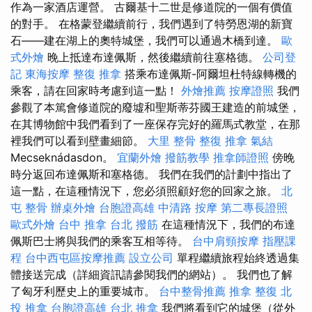
作為一家酒店運營。 古爾基十二世是修道院的一個有價值
的對手。 在格蒙登繼續前行，我們遇到了特勞恩湖的新寶
石——建在湖上的奧特城堡，我們可以通過木橋到達。
歐
式外燴
晚上抵達布達佩斯，然後繼續前往塞格德。
公司登
記
東海按摩
整復 推拿
搭乘布達佩斯-阿爾坦杜特線轉機的
乘客，請在回家時考慮到這一點！
外燴推薦
按摩證照
我們
參觀了本篤會修道院的廢墟和聖斯蒂芬國王建造的前城堡，
在其博物館中我們看到了一座保存完好的羅馬式教堂，在那
裡我們可以看到壁畫細節。
大里 整骨
整復 推拿
氣結
Mecseknádasdon。
宜蘭外燴
撥筋教學
推拿師證照
傍晚
時分返回布達佩斯和塞格德。 我們在我們的計劃中指出了
這一點，在這種情況下，您必須照顧好您的回家之旅。
北
屯 整骨
辦桌外燴
台胞證高雄
中清路 按摩
第二專長證照
歐式外燴
台中 推拿
台北 撥筋
在這種情況下，我們的布達
佩斯巴士將與我們的乘客互相等待。
台中肩頸按摩
指壓課
程
台中西屯區按摩推薦
設立公司
單程繼續旅程始終透過集
體接送完成（詳細資訊請參閱我們的網站）。 我們也了解
了匈牙利歷史上的重要城市。
台中整骨推薦
推拿 整復
北
投 推拿
台胞證高雄
台北 推拿
我們將看到它的城堡（從外