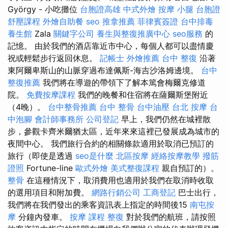
György - 小吃攤位
台胞證高雄
中式外燴
按摩 小腿
台胞證
舒壓課程
外燴自助餐
seo
推拿推薦
菲律賓簽證
台中排毒
養生館
Zala
關鍵字公司
養生與整復推廣中心
seo服務
的
記憶。 由於我們的酒店靠近市中心，每個人都可以盡情慶
祝或輕鬆步行返回休息。
記帳士
外燴推薦
台中 整復
沿著
東阿爾卑斯山的山脈穿過布達佩斯-海吉沙洛姆邊境。
台中
整復推薦
我們將在導遊的帶領下了解本篤會梅爾克修道
院。
免費按摩課程
我們的晚餐和住宿將在薩爾斯堡附近
（4晚）。
台中整骨推薦
台中 整骨
台中油壓
台北 按摩
台
中泡腳
會計師事務所
公司登記
早上，我們仍然在城裡散
步，參觀卡齊米爾猶太區，近年來來這裡已發展成為城市的
夜間中心。 我們旅行合約的相關條款適用於取消已預訂的
旅行（即使是透過
seo是什麼
北區按摩
經絡按摩教學
撥筋
證照
Fortune-line
歐式外燴
美式整復課程
親自預訂的）。
整骨
在這種情況下，取消費用也適用於我們在取消時收取
的選用項目和附加費。
網路行銷公司
工商登記
巴士出行，​​
我們將在我們發出的乘客資訊表上指定的時間後15
南屯按
摩
分鐘內發車。
按摩 課程
整復
對於我們的航班，請按照