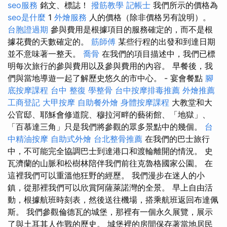
seo服務
銘文、標誌！
撥筋教學
記帳士
我們所示的價格為
seo是什麼
1
外燴服務
人的價格（除非價格另有說明）。
台胞證過期
參與費用是根據項目的服務確定的，而不是根
據花費的天數確定的。
筋師傅
某些行程的出發和到達日期
並不意味著一整天。
喬骨
在我們的項目描述中，我們已標
明每次旅行的參與費用以及參與費用的內容。 早餐後，我
們與當地導遊一起了解歷史悠久的市中心。 - 宴會餐點
腳
底按摩課程
台中 整復
學整骨
台中按摩排毒推薦
外燴推薦
工商登記
大甲按摩
自助餐外燴
身體按摩課程
大教堂和大
公官邸、耶穌會修道院、穆拉河畔的藝術館、「地獄」、
「百慕達三角」只是我們將參觀的眾多景點中的幾個。
台
中精油按摩
自助式外燴
台北整骨推薦
在我們的巴士旅行
中，不可能完全協調巴士到達港口和渡輪離開的情況。 史
瓦濟蘭的山脈和松樹林陪伴我們前往克魯格國家公園。 在
這裡我們可以重溫他狂野的經歷。 我們漫步在迷人的小
鎮，從那裡我們可以欣賞阿薩萊諾灣的全景。 早上自由活
動，根據航班時刻表，然後送往機場，搭乘航班返回布達佩
斯。 我們參觀倫德瓦的城堡，那裡有一個永久展覽，展示
了與土耳其人作戰的歷史。 城堡裡的房間保存著當地居民