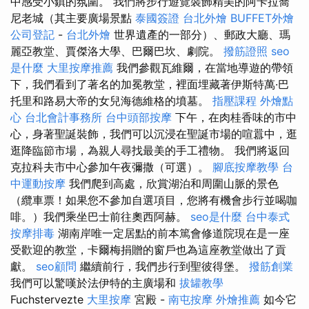
中感受小鎮的氛圍。 我們將步行遊覽裝飾精美的阿卡拉喬
尼老城（其主要廣場景點
泰國簽證
台北外燴
BUFFET外燴
公司登記
-
台北外燴
世界遺產的一部分）、郵政大廳、瑪
麗亞教堂、賈傑洛大學、巴爾巴坎、劇院。
撥筋證照
seo
是什麼
大里按摩推薦
我們參觀瓦維爾，在當地導遊的帶領
下，我們看到了著名的加冕教堂，裡面埋藏著伊斯特萬·巴
托里和路易大帝的女兒海德維格的墳墓。
指壓課程
外燴點
心
台北會計事務所
台中頭部按摩
下午，在肉桂香味的市中
心，身著聖誕裝飾，我們可以沉浸在聖誕市場的喧囂中，逛
逛降臨節市場，為親人尋找最美的手工禮物。 我們將返回
克拉科夫市中心參加午夜彌撒（可選）。
腳底按摩教學
台
中運動按摩
我們爬到高處，欣賞湖泊和周圍山脈的景色
（纜車票！如果您不參加自選項目，您將有機會步行並喝咖
啡。）我們乘坐巴士前往奧西阿赫。
seo是什麼
台中泰式
按摩排毒
湖南岸唯一定居點的前本篤會修道院現在是一座
受歡迎的教堂，卡爾梅捐贈的窗戶也為這座教堂做出了貢
獻。
seo顧問
繼續前行，我們步行到聖彼得堡。
撥筋創業
我們可以驚嘆於法伊特的主廣場和
拔罐教學
Fuchstervezte
大里按摩
宮殿 -
南屯按摩
外燴推薦
如今它