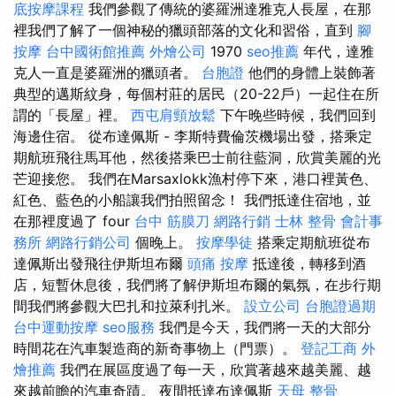
底按摩課程
我們參觀了傳統的婆羅洲達雅克人長屋，在那
裡我們了解了一個神秘的獵頭部落的文化和習俗，直到
腳
按摩
台中國術館推薦
外燴公司
1970
seo推薦
年代，達雅
克人一直是婆羅洲的獵頭者。
台胞證
他們的身體上裝飾著
典型的邁斯紋身，每個村莊的居民（20-22戶）一起住在所
謂的「長屋」裡。
西屯肩頸放鬆
下午晚些時候，我們回到
海邊住宿。 從布達佩斯 - 李斯特費倫茨機場出發，搭乘定
期航班飛往馬耳他，然後搭乘巴士前往藍洞，欣賞美麗的光
芒迎接您。 我們在Marsaxlokk漁村停下來，港口裡黃色、
紅色、藍色的小船讓我們拍照留念！ 我們抵達住宿地，並
在那裡度過了 four
台中 筋膜刀
網路行銷
士林 整骨
會計事
務所
網路行銷公司
個晚上。
按摩學徒
搭乘定期航班從布
達佩斯出發飛往伊斯坦布爾
頭痛 按摩
抵達後，轉移到酒
店，短暫休息後，我們將了解伊斯坦布爾的氣氛，在步行期
間我們將參觀大巴扎和拉萊利扎米。
設立公司
台胞證過期
台中運動按摩
seo服務
我們是今天，我們將一天的大部分
時間花在汽車製造商的新奇事物上（門票）。
登記工商
外
燴推薦
我們在展區度過了每一天，欣賞著越來越美麗、越
來越前瞻的汽車奇蹟。 夜間抵達布達佩斯
天母 整骨