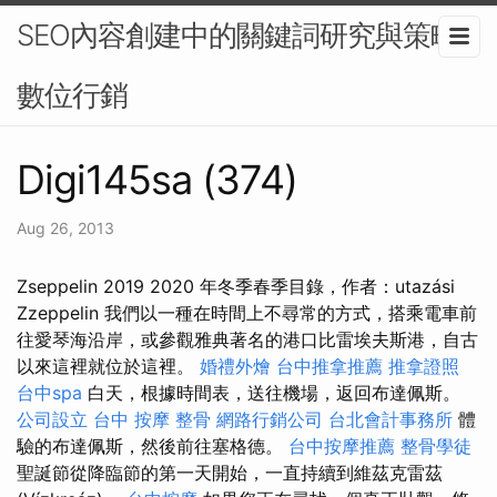
SEO內容創建中的關鍵詞研究與策略-
數位行銷
Digi145sa (374)
Aug 26, 2013
Zseppelin 2019 2020 年冬季春季目錄，作者：utazási
Zzeppelin 我們以一種在時間上不尋常的方式，搭乘電車前
往愛琴海沿岸，或參觀雅典著名的港口比雷埃夫斯港，自古
以來這裡就位於這裡。
婚禮外燴
台中推拿推薦
推拿證照
台中spa
白天，根據時間表，送往機場，返回布達佩斯。
公司設立
台中 按摩 整骨
網路行銷公司
台北會計事務所
體
驗的布達佩斯，然後前往塞格德。
台中按摩推薦
整骨學徒
聖誕節從降臨節的第一天開始，一直持續到維茲克雷茲