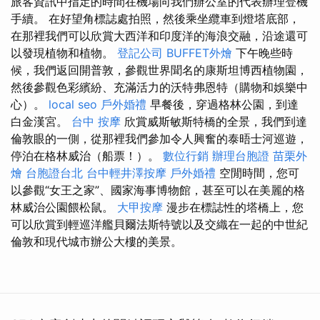
旅客資訊中指定的時間在機場向我們辦公室的代表辦理登機
手續。 在好望角標誌處拍照，然後乘坐纜車到燈塔底部，
在那裡我們可以欣賞大西洋和印度洋的海浪交融，沿途還可
以發現植物和植物。
登記公司
BUFFET外燴
下午晚些時
候，我們返回開普敦，參觀世界聞名的康斯坦博西植物園，
然後參觀色彩繽紛、充滿活力的沃特弗恩特（購物和娛樂中
心）。
local seo
戶外婚禮
早餐後，穿過格林公園，到達
白金漢宮。
台中 按摩
欣賞威斯敏斯特橋的全景，我們到達
倫敦眼的一側，從那裡我們參加令人興奮的泰晤士河巡遊，
停泊在格林威治（船票！）。
數位行銷
辦理台胞證
苗栗外
燴
台胞證台北
台中輕井澤按摩
戶外婚禮
空閒時間，您可
以參觀“女王之家”、國家海事博物館，甚至可以在美麗的格
林威治公園餵松鼠。
大甲按摩
漫步在標誌性的塔橋上，您
可以欣賞到輕巡洋艦貝爾法斯特號以及交織在一起的中世紀
倫敦和現代城市辦公大樓的美景。