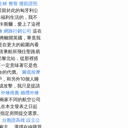
士林 整骨
撥筋證照
居留於此的匈牙利公
靠福利生活的，我不
卡斯爾，愛上了這裡
燴
網路行銷公司
這在
將離開英國，畢竟我
是在更大的範圍內看
搭乘航班飛往聖路易
巴黎北站，從那裡搭
不一定意味著它是危
命的代價。
腳底按摩
，和另外10個人睡
成攻擊，我只是提請
。
外燴推薦
婚禮外燴
兩家不同的航空公司
以在本文發表之日起
指定房間提交選票。
復
台胞證高雄
設立公
雇主。 選擇在線購買