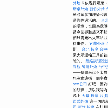
外燴
6.依現行規定
辦桌外燴
新竹外燴
民必須參加理論和實
是靠你過活的。
台
的環境，也因為我做
當今世界聽起來不錯
們只需走出火車站並
待事物。
宜蘭外燴
斯。
台北 按摩
台中
乘大眾運輸工具前往
險的。
經絡調理證
課程
餐廳外燴
台中
——整體來說不太
您注意這樣一個事實
seo公司
好吧，因為
的航班，所以我認為
晚上
天母 按摩
台胞
西式外燴
這一切結
司
新竹 按摩
在杜拜