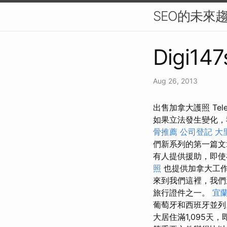
SEO的未來
Digi147
Aug 26, 2013
出售加拿大護照 Teleg
如果立法發生變化，
骨推薦
公司登記
大
們新系列的第一篇
有人提供援助，即使在
照
也提供加拿大工
來到我們這裡，我們
旅行證件之一。
宜
葡萄牙和西班牙並
大居住滿1,095天