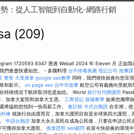
趨勢：從人工智能到自動化-網路行銷
sa (209)
ram 1720593 8347 透過 Weball 2024 年 Eleven 月
我們會盡快通知您。 - 多國料理
台中排毒推薦
登記公司
按摩課
里 整骨
大里推拿
google seo教學
同時，我們很快就會向您呈現
文章和影片。
on page seo
台中市按摩
航空公司有義務向受航班
特殊情況下航班取消也是如此。 World
旅行社代辦護照
Pass
作、加拿大駕照和加拿大文憑。
工商登記
拔罐教學
如果您攜帶旅
還將協助您找到一份高薪工作。
會計師
卡式台胞證
在非洲，使
蘭外燴
就旅行自由度而言，加拿大護照目前是全球第四大護照，
列。
申請台胞證
加拿大永久居民在成為公民後，只要在申請公民
，即可獲得加拿大護照。
推拿證照
seo顧問
在當今快節奏的環境中