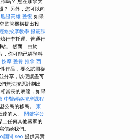
作嗎？ 您在加拿大
照？ 另外，您可以向
台胞證高雄
整復
如果
空監管機構提出投
經絡按摩教學
撥筋課
艙行李托運、普通行
站。 然而，由於
告片，你可能已經預料
 按摩
整骨 推拿
西
性作品，要么試圖從
並分享，以便讓盡可
我們無法按原計劃出
相當長的表達，如果
燴
中醫經絡按摩課程
歐盟公民的移民。
柬
抵達的人。
關鍵字公
界上任何其他國家的
寫信給我們。
eo顧問
seo
提供真實