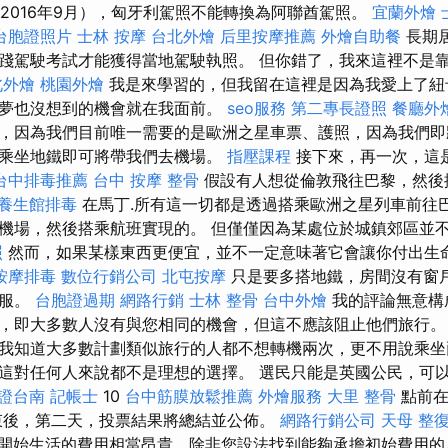
（2016年9月），匈牙利駕照不能轉換為阿聯酋駕照。
宜蘭外燴
台胞證照片
士林 按摩
台北外燴
后里按摩推薦
外燴自助餐
長期
踐駕駛考試才能獲得當地駕駛執照。 但你錯了，我來這裡不是
北外燴
桃園外燴
我是來學習的，但我留在這裡是因為我愛上了紐
夢也沒想到的機會就在我面前。
seo服務
第二專長證照
餐廳外
，因為我們目前唯一需要的是歐洲之星車票、護照，因為我們即
乘坐地鐵即可將帶我們去機場。
指壓課程
接下來，再一次，這
台中排毒推薦
台中 按摩 整骨
假設有人想從倫敦飛往巴黎，然後
養生館排毒
在馬丁.所有這一切都是透過搭乘歐洲之星列車前往
機場，然後搭乘航班實現的。 但僅僅因為某處位於城鎮郊區並
照
然而，如果某樣東西更便宜，並不一定意味著它會讓你付出生
按摩排毒
數位行銷公司
北屯按摩
只是要多搭地鐵，房間沒有窗戶
舒服。
台胞證過期
網路行銷
士林 整骨
台中外燴
我的評論無意構
，即大多數人沒有與您相同的機會，但這不應該阻止他們旅行
我知道大多數計劃類似旅行的人都不想轉機兩次，更不用說乘坐
這對任何人來說都不是理想的選擇。 選民只能是英國公民，可
證台南
記帳士
10
台中筋膜放鬆推薦
外燴服務
大里 整骨
點前在
束後，第二天，投票結果將總結並公佈。
網路行銷公司
天母 整
開始生活的費用相當昂貴，除非您設法找到能夠承擔初始費用的