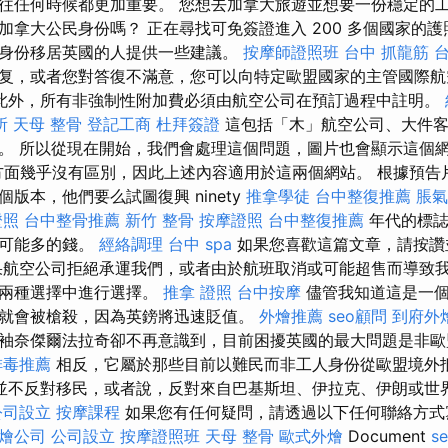
往任何時候都更加重要。 您想去加拿大旅遊並想要一份穩定的工
加拿大公民身份嗎？ 正在尋找可免簽證進入 200 多個國家的護
身份移居英國的人提供一些建議。
按摩師證照班
台中 抓龍筋
复，或者您對答復不滿意，您可以向特定歐盟國家的主管國際航
此外，所有非強制性附加費必須由航空公司在預訂過程中註明。
所
天母 整骨
登記工商
杜拜簽證
這包括「木」航空公司、大件客
。 所以從現在開始，我們會處理這個問題，圖片也會顯示這個網
在功能方面幾乎沒有區別，因此上述內容適用於這兩個網站。 根據預
版本，他們要么試圖復興 ninety
推拿學徒
台中整復推薦
脹氣
證照
台中整骨推薦
新竹 整骨
按摩證照
台中整復推薦
年代的標誌
盡可能多的錢。
經絡調理
台中 spa
如果您喜歡這篇文章，請按讚
果航空公司拒絕承運我們，或者由於航班取消或可能超售而導致
下兩種選擇中進行選擇。
推拿 證照
台中按摩
儘管我知道這是一個
就會被槍殺，因為英鎊將迅速貶值。
外燴推薦
seo顧問
到府外
袖奈傑爾法拉奇卻不再意識到，目前困擾英國的最大問題是非
排毒推薦
相反，它屬於那些目前以難民而非工人身份從歐盟境外
並不反對移民，或者說，反對來自巴基斯坦、伊拉克、伊朗或世
公司設立
按摩課程
如果您有任何疑問，請透過以下任何聯絡方式
燴公司
公司設立
按摩證照班
天母 整骨
歐式外燴
Document
s