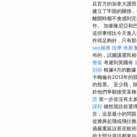
且官方的加拿大護照
建立了牢固的關係，
離開時都不會感到
作。 加泰隆尼亞和
這些事情比今天進入
作得足夠好，只有那
seo服務
按摩 推薦
布的，試圖讓選民相
整復
考慮到英國有
刮痧
根據4月的數據
卡梅倫在2013年
的投票。 至少我，
於他們寧願接受某種
證
第一步並沒有太
課程
雖然我目前選擇
言，這是最小的問題
從雅典起飛或飛往雅
過嚴重延誤甚至航
的大部分資訊都來自