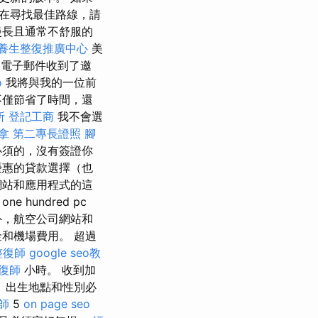
在尋找最佳路線，請
漫長且通常不舒服的
養生整復推廣中心
美
電子郵件收到了邀
o
我將與我的一位前
不僅節省了時間，還
所
登記工商
我不會選
拿
第二專長證照
腳
必須的，沒有簽證你
優惠的貸款選擇（也
網站和應用程式的這
undred pc
外，航空公司網站和
和機場費用。 超過
整復師
google seo教
復師
小時。 收到加
、出生地點和性別必
師
5
on page seo