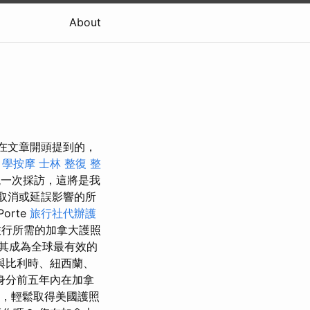
About
 正如我在文章開頭提到的，
學按摩
士林 整復
整
一次採訪，這將是我
取消或延誤影響的所
Porte
旅行社代辦護
行所需的加拿大護照
其成為全球最有效的
與比利時、紐西蘭、
身分前五年內在加拿
，輕鬆取得美國護照