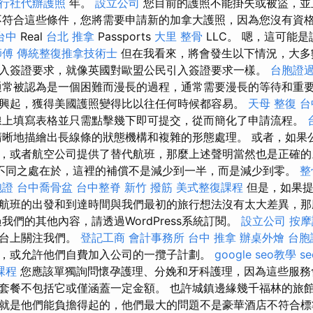
行社代辦護照
年。
設立公司
您目前的護照不能掛失或被盜，並
符合這些條件，您將需要申請新的加拿大護照，因為您沒有資
台中
Real
台北 推拿
Passports
大里 整骨
LLC。 嗯，這可能
師傅
傳統整復推拿技術士
但在我看來，將會發生以下情況，大多
入簽證要求，就像英國對歐盟公民引入簽證要求一樣。
台胞證
常被認為是一個困難而漫長的過程，通常需要漫長的等待和重
興起，獲得美國護照變得比以往任何時候都容易。
天母 整復
台
線上填寫表格並只需點擊幾下即可提交，從而簡化了申請流程。
晰地描繪出長線條的狀態機構和複雜的形態處理。 或者，如果
，或者航空公司提供了替代航班，那麼上述聲明當然也是正確
不同之處在於，這裡的補償不是減少到一半，而是減少到零。
整
胞證
台中喬骨盆
台中整脊
新竹 撥筋
美式整復課程
但是，如果提
航班的出發和到達時間與我們最初的旅行想法沒有太大差異，那
我們的其他內容，請透過WordPress系統訂閱。
設立公司
按摩
平台上關注我們。
登記工商
會計事務所
台中 推拿
辦桌外燴
台胞
，或允許他們自費加入公司的一攬子計劃。
google seo教學
s
課程
您應該單獨詢問懷孕護理、分娩和牙科護理，因為這些服務
套餐不包括它或僅涵蓋一定金額。 也許城鎮邊緣幾千福林的旅
就是他們能負擔得起的，他們最大的問題不是豪華酒店不符合