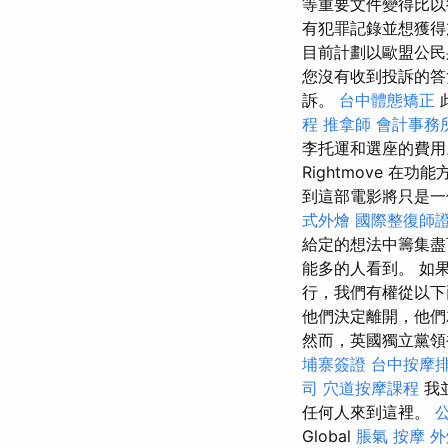
等重要文件變得比以
有犯罪記錄並想獲得
目前計劃以歐盟公民
您沒有收到投訴的答
訴。
台中體態矯正
程
推拿師
會計事務
李托運和選座的費用
Rightmove 
到這部電影將只是一個
式外燴
國際整復師
給定的想法中籌集
能多的人看到。 如
行，我們有權從以
他們決定離開，他們
然而，英國獨立黨領
埔寨簽證
台中按摩
司
穴道按摩課程
我
任何人來到這裡。
Global
脹氣 按摩
外