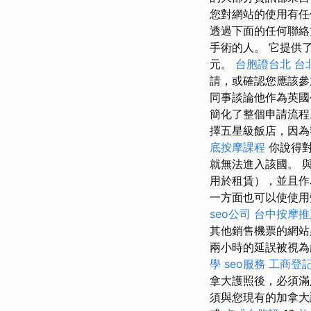
您對網站的使用有任
透過下面的任何聯絡
手術的人。 它提供
元。
台胞證台北
台
請，或確認您應該參
同事談論他作為英國
簡化了整個申請流
擇五星級飯店，因為
底按摩課程
你說得對
就無法進入該國。 
用於租賃），並且作
一方面也可以使使用變
seo公司
台中按摩推薦
其他銷售機票的網站
兩小時的延誤被視為嚴
學
seo服務
工商登
拿大護照後，必須滿
須與您現有的加拿