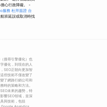
擔心行政障礙。 -
eo服務
杜拜簽證
台
在航班延誤或取消時找
O（搜尋引擎優化）也
鍵字優化，到現在的人
，SEO正朝向更加智
。這些技術不僅改變了
改變了網路行銷公司和
服務時的策略和方法。
SEO未來的趨勢，特
影響SEO領域，並深
工具與技術，包括
、Google Analytics、