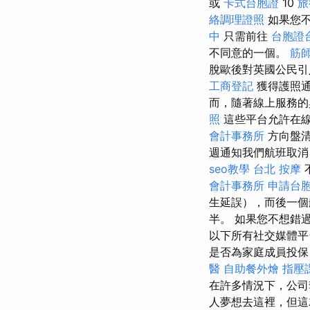
或
卡式台胞證
10
旅
絡調理證照
如果您不
中
只需前往
台胞證
不同意的一個。
筋
脫歐後對英國公民引
工商登記
獲得護照通
而，隨著線上服務的
照
這些平台允許在
會計事務所
方向盤清
週通知我們航班取消
seo教學
台北 按摩
會計事務所
申請台
生延誤），而後一個
半。 如果您不想錯過
以下所有社交媒體
是否為家庭成員投保
醫
自助餐外燴
指壓
在許多情況下，公司
人夢想去這裡，但這