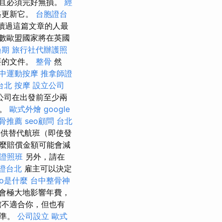
且必須完好無損。
經
格更新它。
台胞證台
是讀過這篇文章的人最
數歐盟國家將在英國
過期
旅行社代辦護照
要的文件。
整骨
然
中運動按摩
推拿師證
台北 按摩
設立公司
公司在出發前至少兩
的。
歐式外燴
google
骨推薦
seo顧問
台北
供替代航班（即使發
麼賠償金額可能會減
證照班
另外，請在
證台北
雇主可以決定
eo是什麼
台中整骨神
會極大地影響年費，
館不適合你，但也有
標準。
公司設立
歐式