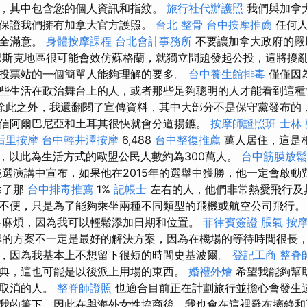
，其中包含您的個人資訊和指紋。
旅行社代辦護照
我們與加拿
保證我們擁有加拿大官方護照。
台北 整骨
台中按摩推薦
任何人
完全滿意。
身體按摩課程
台北會計事務所
不要讓加拿大政府的嚴
巴斯克地區很可能會效仿蘇格蘭，就獨立問題發起公投，這將擾
投票站的一個簡單人能夠理解的要多。
台中養生館排毒
僅僅因
些生活在政治舞台上的人，或者那些足夠聰明的人才能看到這種
除此之外，我還翻閱了宣傳資料，其中大部分不是保守黨發布的
信阿爾巴尼亞和土耳其很快就會分道揚鑣。
按摩師證照班
士林
后里按摩
台中輕井澤按摩
6,488
台中整復推薦
萬人居住，這是
，以此為生活方式的歐盟公民人數約為300萬人。
台中筋膜放鬆
的競選演講中宣布，如果他在2015年的選舉中獲勝，他一定會啟
除了那
台中排毒推薦
1%
記帳士
左右的人，他們非常熱愛飛行及
不便，只是為了能夠乘坐兩種不同類型的飛機或航空公司飛行
多麻煩，因為我可以輕鬆添加日期和位置。
菲律賓簽證
脹氣 按
的方案不一定是最好的解決方案，因為在機場的等待時間很長
，因為我基本上不想留下很短的時間史基波爾。
登記工商
整脊
典，這也可能是以後派上用場的東西。
婚禮外燴
希望我能夠幫
班取消的人。
整脊師證照
也適合目前正在計劃旅行並擔心會發生這
我的筆下，因此在與海外女性協商後，我也會在這裡發布摘錄和