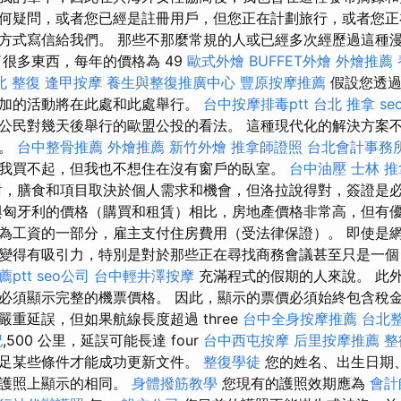
何疑問，或者您已經是註冊用戶，但您正在計劃旅行，或者您正
方式寫信給我們。 那些不那麼常規的人或已經多次經歷過這種
了很多東西，每年的價格為 49
歐式外燴
BUFFET外燴
外燴推薦
北 整復
逢甲按摩
養生與整復推廣中心
豐原按摩推薦
假設您透過
加的活動將在此處和此處舉行。
台中按摩排毒ptt
台北 推拿
se
公民對幾天後舉行的歐盟公投的看法。 這種現代化的解決方案
程。
台中整骨推薦
外燴推薦
新竹外燴
推拿師證照
台北會計事務
我買不起，但我也不想住在沒有窗戶的臥室。
台中油壓
士林 推
，膳食和項目取決於個人需求和機會，但洛拉說得對，簽證是
與匈牙利的價格（購買和租賃）相比，房地產價格非常高，但有
為工資的一部分，雇主支付住房費用（受法律保證）。 即使是
得有吸引力，特別是對於那些正在尋找商務會議甚至只是一個 one h
ptt
seo公司
台中輕井澤按摩
充滿程式的假期的人來說。 此
必須顯示完整的機票價格。 因此，顯示的票價必須始終包含稅金
重延誤，但如果航線長度超過 three
台中全身按摩推薦
台北
記
,500 公里，延誤可能長達 four
台中西屯按摩
后里按摩推薦
整
足某些條件才能成功更新文件。
整復學徒
您的姓名、出生日期
大護照上顯示的相同。
身體撥筋教學
您現有的護照效期應為
會計