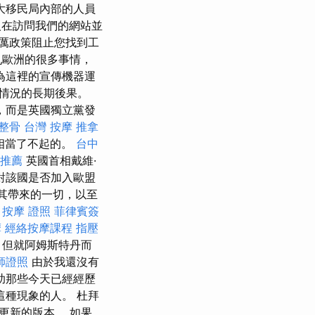
大移民局內部的人員
在訪問我們的網站並
厲政策阻止您找到工
亂歐洲的很多事情，
為這裡的宣傳機器運
情況的長期後果。
，而是英國獨立黨發
 整骨
台灣 按摩
推拿
相當了不起的。
台中
推薦
英國首相戴維·
動對該國是否加入歐盟
其帶來的一切，以至
。
按摩 證照
菲律賓簽
摩
經絡按摩課程
指壓
，但就阿姆斯特丹而
師證照
由於我還沒有
助那些今天已經經歷
種現象的人。 杜拜
更新的版本。 如果