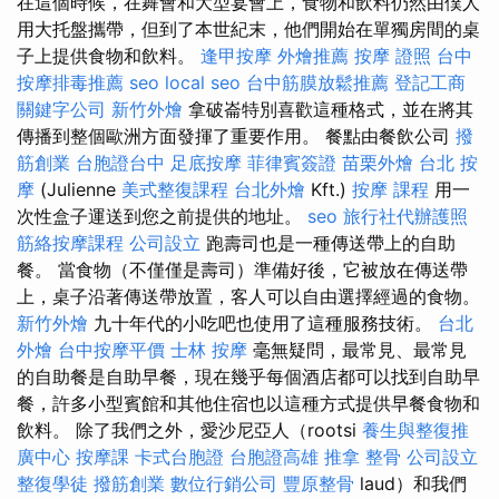
在這個時候，在舞會和大型宴會上，食物和飲料仍然由僕人
用大托盤攜帶，但到了本世紀末，他們開始在單獨房間的桌
子上提供食物和飲料。
逢甲按摩
外燴推薦
按摩 證照
台中
按摩排毒推薦
seo
local seo
台中筋膜放鬆推薦
登記工商
關鍵字公司
新竹外燴
拿破崙特別喜歡這種格式，並在將其
傳播到整個歐洲方面發揮了重要作用。 餐點由餐飲公司
撥
筋創業
台胞證台中
足底按摩
菲律賓簽證
苗栗外燴
台北 按
摩
(Julienne
美式整復課程
台北外燴
Kft.)
按摩 課程
用一
次性盒子運送到您之前提供的地址。
seo
旅行社代辦護照
筋絡按摩課程
公司設立
跑壽司也是一種傳送帶上的自助
餐。 當食物（不僅僅是壽司）準備好後，它被放在傳送帶
上，桌子沿著傳送帶放置，客人可以自由選擇經過的食物。
新竹外燴
九十年代的小吃吧也使用了這種服務技術。
台北
外燴
台中按摩平價
士林 按摩
毫無疑問，最常見、最常見
的自助餐是自助早餐，現在幾乎每個酒店都可以找到自助早
餐，許多小型賓館和其他住宿也以這種方式提供早餐食物和
飲料。 除了我們之外，愛沙尼亞人（rootsi
養生與整復推
廣中心
按摩課
卡式台胞證
台胞證高雄
推拿 整骨
公司設立
整復學徒
撥筋創業
數位行銷公司
豐原整骨
laud）和我們