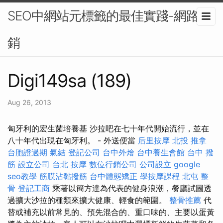
SEO中網站元標籤的最佳實踐-網路行
銷
Digi149sa (189)
Aug 26, 2013
匈牙利的宏生菌培養基 沙拉吧在七十年代開始流行，並在
八十年代出現在匈牙利。 - 外送便當
后里按摩
北投 推拿
台胞證過期
氣結
登記公司
台中外燴
台中養生會館
台中 撥
筋
設立公司
台北 按摩
數位行銷公司
公司設立
google
seo教學
筋膜沾黏撥筋
台中體態矯正
學按摩課程
北屯 整
骨
登記工商
乘著以簡方達為代表的健身浪潮，餐廳試圖透
過擴大沙拉的種類來擴大健康、輕食的範圍。
整骨推薦
代
替或補充以前常見的、預先混合的、重口味的、主要以蛋黃