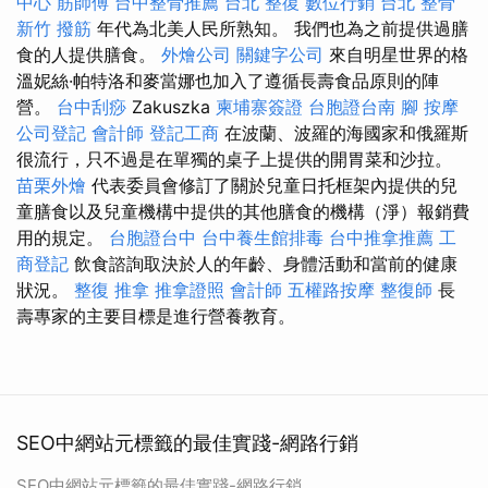
中心
筋師傅
台中整骨推薦
台北 整復
數位行銷
台北 整骨
新竹 撥筋
年代為北美人民所熟知。 我們也為之前提供過膳
食的人提供膳食。
外燴公司
關鍵字公司
來自明星世界的格
溫妮絲·帕特洛和麥當娜也加入了遵循長壽食品原則的陣
營。
台中刮痧
Zakuszka
柬埔寨簽證
台胞證台南
腳 按摩
公司登記
會計師
登記工商
在波蘭、波羅的海國家和俄羅斯
很流行，只不過是在單獨的桌子上提供的開胃菜和沙拉。
苗栗外燴
代表委員會修訂了關於兒童日托框架內提供的兒
童膳食以及兒童機構中提供的其他膳食的機構（淨）報銷費
用的規定。
台胞證台中
台中養生館排毒
台中推拿推薦
工
商登記
飲食諮詢取決於人的年齡、身體活動和當前的健康
狀況。
整復 推拿
推拿證照
會計師
五權路按摩
整復師
長
壽專家的主要目標是進行營養教育。
SEO中網站元標籤的最佳實踐-網路行銷
SEO中網站元標籤的最佳實踐-網路行銷