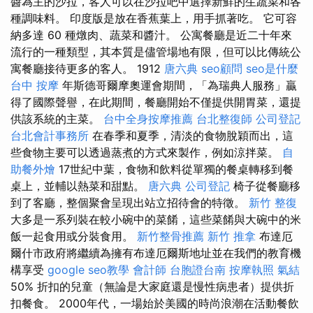
醬為主的沙拉，客人可以在沙拉吧中選擇新鮮的生蔬菜和各
種調味料。 印度版是放在香蕉葉上，用手抓著吃。 它可容
納多達 60 種燉肉、蔬菜和醬汁。 公寓餐廳是近二十年來
流行的一種類型，其本質是儘管場地有限，但可以比傳統公
寓餐廳接待更多的客人。 1912
唐六典
seo顧問
seo是什麼
台中 按摩
年斯德哥爾摩奧運會期間，「為瑞典人服務」贏
得了國際聲譽，在此期間，餐廳開始不僅提供開胃菜，還提
供該系統的主菜。
台中全身按摩推薦
台北整復師
公司登記
台北會計事務所
在春季和夏季，清淡的食物脫穎而出，這
些食物主要可以透過蒸煮的方式來製作，例如涼拌菜。
自
助餐外燴
17世紀中葉，食物和飲料從單獨的餐桌轉移到餐
桌上，並輔以熱菜和甜點。
唐六典
公司登記
椅子從餐廳移
到了客廳，整個聚會呈現出站立招待會的特徵。
新竹 整復
大多是一系列裝在較小碗中的菜餚，這些菜餚與大碗中的米
飯一起食用或分裝食用。
新竹整骨推薦
新竹 推拿
布達厄
爾什市政府將繼續為擁有布達厄爾斯地址並在我們的教育機
構享受
google seo教學
會計師
台胞證台南
按摩執照
氣結
50% 折扣的兒童（無論是大家庭還是慢性病患者）提供折
扣餐食。 2000年代，一場始於美國的時尚浪潮在活動餐飲