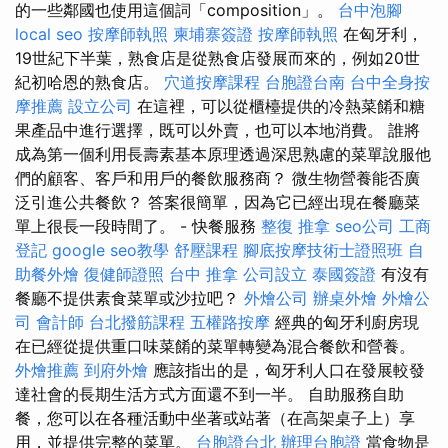
的一些鄰國也使用這個詞「composition」。
台中泡腳
local seo
按摩師執照
柬埔寨簽證
按摩師執照
在匈牙利，
19世紀下半葉，熟食店是從熟食店發展而來的，例如20世
紀初哈恩的熟食店。
穴道按摩課程
台胞證台南
台中全身按
摩推薦
設立公司
在這裡，可以從櫃檯提供的冷熱菜餚和糖
果產品中進行選擇，既可以外賣，也可以本地消費。 誰將
成為第一個利用長壽素基本原理透過深思熟慮的菜單說服他
們的顧客、客戶和用戶的餐飲服務商？ 微生物營養能否廣
泛引進公共餐飲？ 答案很簡單，因為它已經出現在餐廳菜
單上很長一段時間了。 - 快餐服務
整復 推拿
seo公司
工商
登記
google seo教學
舒壓課程
腳底按摩技術士證照班
自
助餐外燴
復健師證照
台中 推拿
公司設立
泰國簽證
有沒有
餐廳不提供素食菜單或沙拉吧？
外燴公司
辦桌外燴
外燴公
司
會計師
台北撥筋課程
五權路按摩
經典的匈牙利廚房現
在已經從提供重口味菜餚的菜單轉變為混合餐飲和營養。
外燴推薦
到府外燴
應該指出的是，匈牙利人口在發展較發
達社會的長期生活方式方面還不到一半。 自助服務自助
餐，您可以在各種活動中坐著或站著（在高架桌子上）享
用，並提供完整的菜單。
台胞證台北
辦理台胞證
當食物是