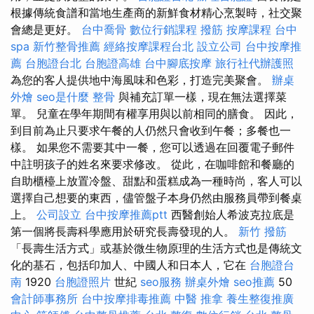
根據傳統食譜和當地生產商的新鮮食材精心烹製時，社交聚
會總是更好。
台中喬骨
數位行銷課程
撥筋
按摩課程
台中
spa
新竹整骨推薦
經絡按摩課程台北
設立公司
台中按摩推
薦
台胞證台北
台胞證高雄
台中腳底按摩
旅行社代辦護照
為您的客人提供地中海風味和色彩，打造完美聚會。
辦桌
外燴
seo是什麼
整骨
與補充訂單一樣，現在無法選擇菜
單。 兒童在學年期間有權享用與以前相同的膳食。 因此，
到目前為止只要求午餐的人仍然只會收到午餐；多餐也一
樣。 如果您不需要其中一餐，您可以透過在回覆電子郵件
中註明孩子的姓名來要求修改。 從此，在咖啡館和餐廳的
自助櫃檯上放置冷盤、甜點和蛋糕成為一種時尚，客人可以
選擇自己想要的東西，儘管盤子本身仍然由服務員帶到餐桌
上。
公司設立
台中按摩推薦ptt
西醫創始人希波克拉底是
第一個將長壽科學應用於研究長壽發現的人。
新竹 撥筋
「長壽生活方式」或基於微生物原理的生活方式也是傳統文
化的基石，包括印加人、中國人和日本人，它在
台胞證台
南
1920
台胞證照片
世紀
seo服務
辦桌外燴
seo推薦
50
會計師事務所
台中按摩排毒推薦
中醫 推拿
養生整復推廣