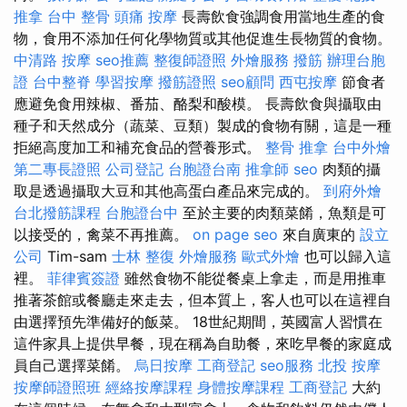
推拿
台中 整骨
頭痛 按摩
長壽飲食強調食用當地生產的食
物，食用不添加任何化學物質或其他促進生長物質的食物。
中清路 按摩
seo推薦
整復師證照
外燴服務
撥筋
辦理台胞
證
台中整脊
學習按摩
撥筋證照
seo顧問
西屯按摩
節食者
應避免食用辣椒、番茄、酪梨和酸模。 長壽飲食與攝取由
種子和天然成分（蔬菜、豆類）製成的食物有關，這是一種
拒絕高度加工和補充食​​品的營養形式。
整骨 推拿
台中外燴
第二專長證照
公司登記
台胞證台南
推拿師
seo
肉類的攝
取是透過攝取大豆和其他高蛋白產品來完成的。
到府外燴
台北撥筋課程
台胞證台中
至於主要的肉類菜餚，魚類是可
以接受的，禽菜不再推薦。
on page seo
來自廣東的
設立
公司
Tim-sam
士林 整復
外燴服務
歐式外燴
也可以歸入這
裡。
菲律賓簽證
雖然食物不能從餐桌上拿走，而是用推車
推著茶館或餐廳走來走去，但本質上，客人也可以在這裡自
由選擇預先準備好的飯菜。 18世紀期間，英國富人習慣在
這件家具上提供早餐，現在稱為自助餐，來吃早餐的家庭成
員自己選擇菜餚。
烏日按摩
工商登記
seo服務
北投 按摩
按摩師證照班
經絡按摩課程
身體按摩課程
工商登記
大約