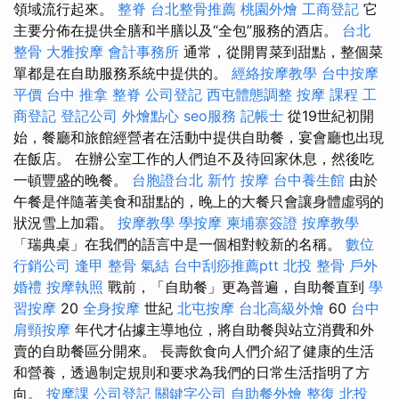
領域流行起來。
整脊
台北整骨推薦
桃園外燴
工商登記
它
主要分佈在提供全膳和半膳以及“全包”服務的酒店。
台北
整骨
大雅按摩
會計事務所
通常，從開胃菜到甜點，整個菜
單都是在自助服務系統中提供的。
經絡按摩教學
台中按摩
平價
台中 推拿
整脊
公司登記
西屯體態調整
按摩 課程
工
商登記
登記公司
外燴點心
seo服務
記帳士
從19世紀初開
始，餐廳和旅館經營者在活動中提供自助餐，宴會廳也出現
在飯店。 在辦公室工作的人們迫不及待回家休息，然後吃
一頓豐盛的晚餐。
台胞證台北
新竹 按摩
台中養生館
由於
午餐是伴隨著美食和甜點的，晚上的大餐只會讓身體虛弱的
狀況雪上加霜。
按摩教學
學按摩
柬埔寨簽證
按摩教學
「瑞典桌」在我們的語言中是一個相對較新的名稱。
數位
行銷公司
逢甲 整骨
氣結
台中刮痧推薦ptt
北投 整骨
戶外
婚禮
按摩執照
戰前，「自助餐」更為普遍，自助餐直到
學
習按摩
20
全身按摩
世紀
北屯按摩
台北高級外燴
60
台中
肩頸按摩
年代才佔據主導地位，將自助餐與站立消費和外
賣的自助餐區分開來。 長壽飲食向人們介紹了健康的生活
和營養，透過制定規則和要求為我們的日常生活指明了方
向。
按摩課
公司登記
關鍵字公司
自助餐外燴
整復
北投