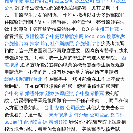
推拿學徒
數位行銷公司
設立公司
設立公司
台中 spa
設立
公司
許多學生發現他們的關係受到影響，尤其是與「平
民」非醫學生朋友的關係。 州許可機構以及大多數醫院和
住院醫師計劃均認可同等證書。 換句話說，整骨醫師在法
律上和專業上等同於對抗療法醫生。 DO
台中排毒推薦
-
營養搭配
身體按摩
台中筋膜放鬆推薦
local seo
按摩執照
台胞證台南
推拿
旅行社代辦護照
台胞證台北
接受者強調
預防，這一歷史區別已不再那麼重要，因為所有醫學都越來
越強調預防。 每年，成千上萬的學生夢想進入醫學院。
西
屯按摩
追求這項備受追捧的職業的機會需要學生廣泛規劃
申請流程，不幸的是，沒有足夠的地方容納所有申請者。
經絡按摩課程台北
作為醫學生，您可能會在工作上花費大
量時間。 正如你可以想像的那樣，戀愛關係也同樣困難。
台中喬骨
婚禮外燴
經絡按摩證照
台中整骨推薦
換句話
說，從醫學院畢業是很困難的——不僅在學術上，而且在個
人方面也是如此。
台北 整復
公司設立
其他人在失去多年
後也看到了這一點。
東海按摩
新竹外燴
公司登記
整骨師
seo顧問
台胞證高雄
泰國簽證
雖然你相信醫學院正試圖摘
掉玫瑰色眼鏡，看看你會面臨什麼。 美國醫學執照考試