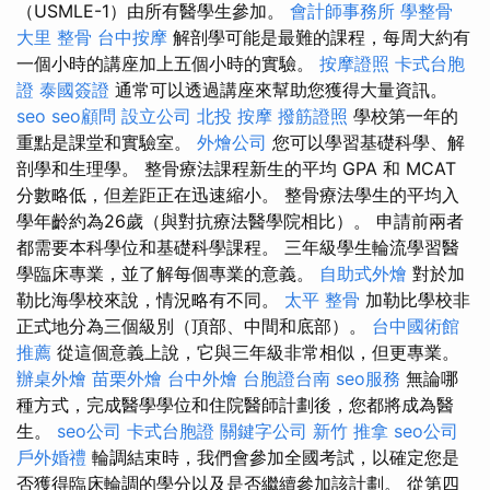
（USMLE-1）由所有醫學生參加。
會計師事務所
學整骨
大里 整骨
台中按摩
解剖學可能是最難的課程，每周大約有
一個小時的講座加上五個小時的實驗。
按摩證照
卡式台胞
證
泰國簽證
通常可以透過講座來幫助您獲得大量資訊。
seo
seo顧問
設立公司
北投 按摩
撥筋證照
學校第一年的
重點是課堂和實驗室。
外燴公司
您可以學習基礎科學、解
剖學和生理學。 整骨療法課程新生的平均 GPA 和 MCAT
分數略低，但差距正在迅速縮小。 整骨療法學生的平均入
學年齡約為26歲（與對抗療法醫學院相比）。 申請前兩者
都需要本科學位和基礎科學課程。 三年級學生輪流學習醫
學臨床專業，並了解每個專業的意義。
自助式外燴
對於加
勒比海學校來說，情況略有不同。
太平 整骨
加勒比學校非
正式地分為三個級別（頂部、中間和底部）。
台中國術館
推薦
從這個意義上說，它與三年級非常相似，但更專業。
辦桌外燴
苗栗外燴
台中外燴
台胞證台南
seo服務
無論哪
種方式，完成醫學學位和住院醫師計劃後，您都將成為醫
生。
seo公司
卡式台胞證
關鍵字公司
新竹 推拿
seo公司
戶外婚禮
輪調結束時，我們會參加全國考試，以確定您是
否獲得臨床輪調的學分以及是否繼續參加該計劃。 從第四