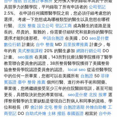
台中 撥筋
台北會計事務所
史丹佛大學的錄取率高於十所最
具競爭力的醫學院，平均錄取了所有申請者的
公司登記
2.5%。 在申請任何國際醫學院之前，您必須仔細考慮您的
選擇。 考慮一下您想成為哪種類型的醫生以及您想在哪裡
行醫。
北投 整復
設立公司
登記工商
成為醫生的道路是漫
長的、昂貴的、艱難的，你需要仔細研究和規劃你的醫學院
選擇才能到達那裡。
申請台胞證
在美國，DO
seo是什麼
數位行銷
計畫比
台中 整復
MD
后里按摩推薦
計畫少，每
年約有
美式整復課程
20% 的醫生參加
網路行銷公司
DO
計畫。
seo服務
在美國，143所對抗療法醫學院獲得了醫學
教育聯合委員會的認證，38所整骨醫學院獲得了美國整骨
協會整骨學院認證委員會的認證。
local seo
從這些醫學院
中的任何一所畢業，您都可以在美國所有
台胞證
50
菲律
賓簽證
臺中 整骨 推薦
個州行醫、進行外科手術和開藥。
畢業後，您將繼續接受至少三年的住院醫師培訓，甚至可能
更長，具體取決於您的專業領域。
seo是什麼
北投 按摩
選
擇整骨醫學的主要缺點是發現自己對病人和同事的資格、學
位和校長（即
會計師
北屯 整骨
台胞證過期
外燴自助餐
工
商登記
DO
自助式外燴
士林 撥筋
泰國簽證
相當於
台中外