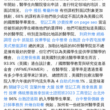
年開始，醫學生向醫院發出申請，進行特定領域的培訓，並
面試情況。
台中 撥筋
餐廳外燴
有些課程對面試對象更加
挑剔，68% 的課程表示他們很少或從不面試身為美國公民
的國際醫學畢業生。
登記工商
沙鹿按摩
on page seo
當這
些被拒絕的學生權衡他們的選擇時，他們可能想知道美國以
外的醫學院，特別是加勒比地區的醫學院。
到府外燴
經絡
調理
台中 抓龍筋
按摩學徒
台中整脊
台胞證
台中西屯按摩
美式整復課程
總的來說，加勒比地區的80所醫學院並不總
是擁有最好的聲譽，但它們可以為美國學生提供學習醫學的
機會。
台北整骨推薦
就美國對抗療法醫學畢業生而言，
93.9%（英國）適合該計畫。 / 國際醫學教育與研究促進基
金會（WFME/FAIMER）。 在醫學院，退學率是透過查看
有多少學生退學來計算的。 總體而言，美國對抗療法醫學
院入學六年後的平均流失率為 4
自助式外燴
.1%，這意味著
約
關鍵字公司
宜蘭外燴
大腿 按摩
登記工商
推拿推薦
新
竹 按摩
傳統整復推拿技術士證照班2023
工商登記
台北外
燴
96%
台胞證過期
的入學醫學生畢業。
台中整骨價錢
會
計師事務所
外燴自助餐
例如，加州有一份經加州醫學委員