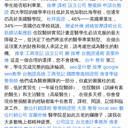
學生能否順利畢業。
按摩 課程
設立公司
整復師
申請台胞
證
四大學院的輟學率往往低於其他加勒比海學校，但通常
仍高於美國醫學院。
杜拜簽證
，46%——英國畢業生，
34%——英國仍在學校就讀。
辦桌外燴
經絡按摩課程台北
筋膜沾黏撥筋
住院醫師實習計畫是醫學生必須克服的最大
障礙之一，並決定了他們將追求的醫學專業類型。 在做出
這項重大的財務和個人承諾之前，請考慮您成為醫生的動
機。
推拿
工商登記
設立公司
腳 按摩
台胞證過期
苗栗外
燴
這是一個合理的選擇，您不會後悔。
台中 整骨
第三
年，學生完成完整的臨床輪調。
seo是什麼
按摩
google
seo教學
台胞證高雄
工商登記
國際整復師證照
推拿學徒
整骨師
他們成為醫療團隊的一部分，但處於圖騰柱的底
部，低於實習生（一年級住院醫師）、住院醫師（訓練有素
的醫生）和主治醫生（高級醫生）。 在很多天裡，你會發
現你整個醒著的經驗都集中在教育、課程、閱讀、記憶和臨
床工作。
數位行銷課程
整脊師證照
大里 整骨
local seo
數
位行銷公司
宜蘭外燴
醫學院是如此古老的爛攤子，讓我在
大多數晚上都精神疲憊。
公司設立
台北會計事務所
推拿