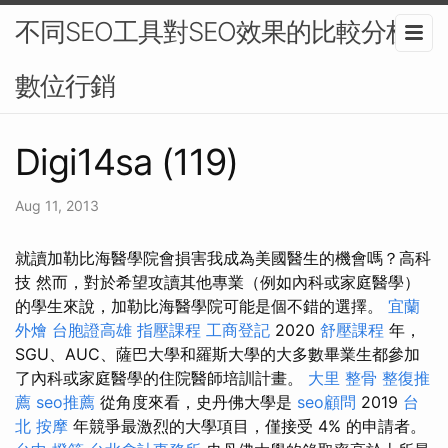
不同SEO工具對SEO效果的比較分析 -
數位行銷
Digi14sa (119)
Aug 11, 2013
就讀加勒比海醫學院會損害我成為美國醫生的機會嗎？高科
技 然而，對於希望攻讀其他專業（例如內科或家庭醫學）
的學生來說，加勒比海醫學院可能是個不錯的選擇。
宜蘭
外燴
台胞證高雄
指壓課程
工商登記
2020
舒壓課程
年，
SGU、AUC、薩巴大學和羅斯大學的大多數畢業生都參加
了內科或家庭醫學的住院醫師培訓計畫。
大里 整骨
整復推
薦
seo推薦
從角度來看，史丹佛大學是
seo顧問
2019
台
北 按摩
年競爭最激烈的大學項目，僅接受 4% 的申請者。