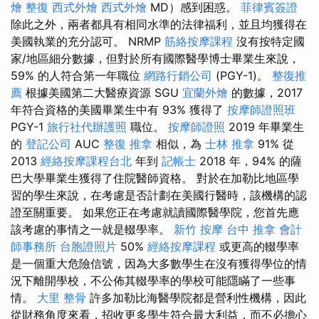
燴
整復
西式外燴
西式外燴
MD）感到困惑。
菲律賓簽證
除此之外，兩者都具有相同水準的法律福利，並且均獲得在
美國執業的充分認可。 NRMP
筋絡按摩課程
沒有按特定國
家/地區細分數據，但對於所有國際醫學博士畢業生來說，
59% 的人符合第一年職位
網路行銷公司
(PGY-1)。
整復推
薦
根據美國第二大醫療資源 SGU
宜蘭外燴
的數據，2017
年符合資格的美國畢業生中有 93% 獲得了
按摩師證照班
PGY-1
旅行社代辦護照
職位。
按摩師證照
2019 年畢業生
的
登記公司
AUC
整復 推拿
相似，為
士林 推拿
91% 從
2013
經絡按摩課程台北
年到
記帳士
2018 年，94% 的薩
巴大學畢業生獲得了住院醫師資格。 對於在加勒比地區學
習的學生來說，在考慮是否計劃在美國行醫時，該機構的認
證至關重要。 如果您正在考慮就讀國際醫學院，您首先應
該考慮的事情之一就是輟學率。
新竹 按摩
台中 推拿
會計
師事務所
台胞證照片
50%
經絡按摩課程
或更高的輟學率
是一個重大危險信號，因為大多數學生在沒有獲得學位的情
況下離開學校，不公佈其輟學率的學校可能隱瞞了一些事
情。
大里 整骨
許多加勒比海醫學院都是營利性機構，因此
從財務角度來看，招收更多學生符合最大利益，而不必擔心