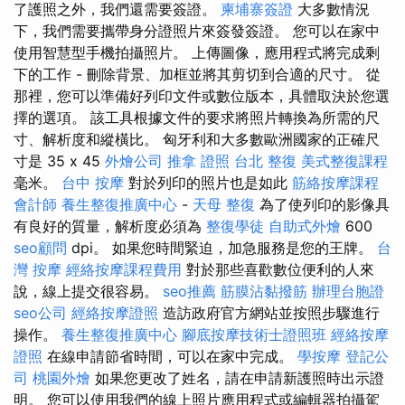
了護照之外，我們還需要簽證。
柬埔寨簽證
大多數情況
下，我們需要攜帶身分證照片來簽發簽證。 您可以在家中
使用智慧型手機拍攝照片。 上傳圖像，應用程式將完成剩
下的工作 - 刪除背景、加框並將其剪切到合適的尺寸。 從
那裡，您可以準備好列印文件或數位版本，具體取決於您選
擇的選項。 該工具根據文件的要求將照片轉換為所需的尺
寸、解析度和縱橫比。 匈牙利和大多數歐洲國家的正確尺
寸是 35 x 45
外燴公司
推拿 證照
台北 整復
美式整復課程
毫米。
台中 按摩
對於列印的照片也是如此
筋絡按摩課程
會計師
養生整復推廣中心
-
天母 整復
為了使列印的影像具
有良好的質量，解析度必須為
整復學徒
自助式外燴
600
seo顧問
dpi。 如果您時間緊迫，加急服務是您的王牌。
台
灣 按摩
經絡按摩課程費用
對於那些喜歡數位便利的人來
說，線上提交很容易。
seo推薦
筋膜沾黏撥筋
辦理台胞證
seo公司
經絡按摩證照
造訪政府官方網站並按照步驟進行
操作。
養生整復推廣中心
腳底按摩技術士證照班
經絡按摩
證照
在線申請節省時間，可以在家中完成。
學按摩
登記公
司
桃園外燴
如果您更改了姓名，請在申請新護照時出示證
明。 您可以使用我們的線上照片應用程式或編輯器拍攝駕