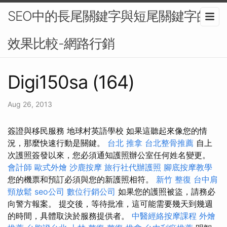
SEO中的長尾關鍵字與短尾關鍵字的
效果比較-網路行銷
Digi150sa (164)
Aug 26, 2013
簽證與移民服務 地球村英語學校 如果這聽起來像您的情
況，那麼快速行動是關鍵。
台北 推拿
台北整骨推薦
自上
次護照簽發以來，您必須通知護照辦公室任何姓名變更。
會計師
歐式外燴
沙鹿按摩
旅行社代辦護照
腳底按摩教學
您的機票和預訂必須與您的新護照相符。
新竹 整復
台中肩
頸放鬆
seo公司
數位行銷公司
如果您的護照被盜，請務必
向警方報案。 提交後，等待批准，這可能需要幾天到幾週
的時間，具體取決於服務提供者。
中醫經絡按摩課程
外燴