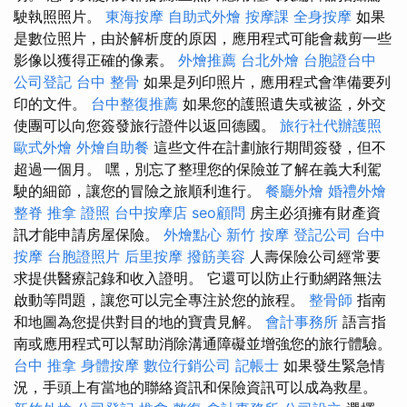
駛執照照片。
東海按摩
自助式外燴
按摩課
全身按摩
如果
是數位照片，由於解析度的原因，應用程式可能會裁剪一些
影像以獲得正確的像素。
外燴推薦
台北外燴
台胞證台中
公司登記
台中 整骨
如果是列印照片，應用程式會準備要列
印的文件。
台中整復推薦
如果您的護照遺失或被盜，外交
使團可以向您簽發旅行證件以返回德國。
旅行社代辦護照
歐式外燴
外燴自助餐
這些文件在計劃旅行期間簽發，但不
超過一個月。 嘿，別忘了整理您的保險並了解在義大利駕
駛的細節，讓您的冒險之旅順利進行。
餐廳外燴
婚禮外燴
整脊
推拿 證照
台中按摩店
seo顧問
房主必須擁有財產資
訊才能申請房屋保險。
外燴點心
新竹 按摩
登記公司
台中
按摩
台胞證照片
后里按摩
撥筋美容
人壽保險公司經常要
求提供醫療記錄和收入證明。 它還可以防止行動網路無法
啟動等問題，讓您可以完全專注於您的旅程。
整骨師
指南
和地圖為您提供對目的地的寶貴見解。
會計事務所
語言指
南或應用程式可以幫助消除溝通障礙並增強您的旅行體驗。
台中 推拿
身體按摩
數位行銷公司
記帳士
如果發生緊急情
況，手頭上有當地的聯絡資訊和保險資訊可以成為救星。