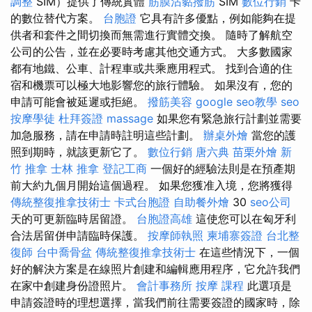
調整
SIM）提供了傳統實體
筋膜沾黏撥筋
SIM
數位行銷
卡
的數位替代方案。
台胞證
它具有許多優點，例如能夠在提
供者和套件之間切換而無需進行實體交換。 隨時了解航空
公司的公告，並在必要時考慮其他交通方式。 大多數國家
都有地鐵、公車、計程車或共乘應用程式。 找到合適的住
宿和機票可以極大地影響您的旅行體驗。 如果沒有，您的
申請可能會被延遲或拒絕。
撥筋美容
google seo教學
seo
按摩學徒
杜拜簽證
massage
如果您有緊急旅行計劃並需要
加急服務，請在申請時註明這些計劃。
辦桌外燴
當您的護
照到期時，就該更新它了。
數位行銷
唐六典
苗栗外燴
新
竹 推拿
士林 推拿
登記工商
一個好的經驗法則是在預產期
前大約九個月開始這個過程。 如果您獲准入境，您將獲得
傳統整復推拿技術士
卡式台胞證
自助餐外燴
30
seo公司
天的可更新臨時居留證。
台胞證高雄
這使您可以在匈牙利
合法居留併申請臨時保護。
按摩師執照
柬埔寨簽證
台北整
復師
台中喬骨盆
傳統整復推拿技術士
在這些情況下，一個
好的解決方案是在線照片創建和編輯應用程序，它允許我們
在家中創建身份證照片。
會計事務所
按摩 課程
此選項是
申請簽證時的理想選擇，當我們前往需要簽證的國家時，除