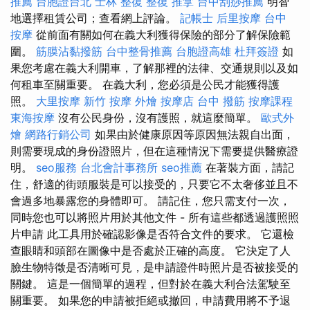
推薦
台胞證台北
士林 整復
整復 推拿
台中刮痧推薦
明智
地選擇租賃公司；查看網上評論。
記帳士
后里按摩
台中
按摩
從前面有關如何在義大利獲得保險的部分了解保險範
圍。
筋膜沾黏撥筋
台中整骨推薦
台胞證高雄
杜拜簽證
如
果您考慮在義大利開車，了解那裡的法律、交通規則以及如
何租車至關重要。 在義大利，您必須是公民才能獲得護
照。
大里按摩
新竹 按摩
外燴
按摩店
台中 撥筋
按摩課程
東海按摩
沒有公民身份，沒有護照，就這麼簡單。
歐式外
燴
網路行銷公司
如果由於健康原因等原因無法親自出面，
則需要現成的身份證照片，但在這種情況下需要提供醫療證
明。
seo服務
台北會計事務所
seo推薦
在著裝方面，請記
住，舒適的街頭服裝是可以接受的，只要它不太奢侈並且不
會過多地暴露您的身體即可。 請記住，您只需支付一次，
同時您也可以將照片用於其他文件 - 所有這些都透過護照照
片申請 此工具用於確認影像是否符合文件的要求。 它還檢
查眼睛和頭部在圖像中是否處於正確的高度。 它決定了人
臉生物特徵是否清晰可見，是申請證件時照片是否被接受的
關鍵。 這是一個簡單的過程，但對於在義大利合法駕駛至
關重要。 如果您的申請被拒絕或撤回，申請費用將不予退