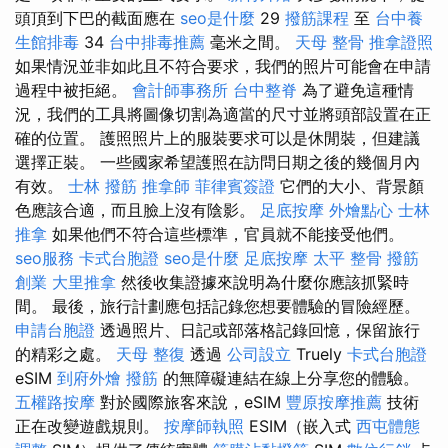
頭頂到下巴的截面應在
seo是什麼
29
撥筋課程
至
台中養
生館排毒
34
台中排毒推薦
毫米之間。
天母 整骨
推拿證照
如果情況並非如此且不符合要求，我們的照片可能會在申請
過程中被拒絕。
會計師事務所
台中整脊
為了避免這種情
況，我們的工具將圖像切割為適當的尺寸並將頭部設置在正
確的位置。 護照照片上的服裝要求可以是休閒裝，但建議
選擇正裝。 一些國家希望護照在訪問日期之後的幾個月內
有效。
士林 撥筋
推拿師
菲律賓簽證
它們的大小、背景顏
色應該合適，而且臉上沒有陰影。
足底按摩
外燴點心
士林
推拿
如果他們不符合這些標準，官員就不能接受他們。
seo服務
卡式台胞證
seo是什麼
足底按摩
太平 整骨
撥筋
創業
大里推拿
然後收集證據來說明為什麼你應該抓緊時
間。 最後，旅行計劃應包括記錄您想要體驗的冒險經歷。
申請台胞證
透過照片、日記或部落格記錄回憶，保留旅行
的精彩之處。
天母 整復
透過
公司設立
Truely
卡式台胞證
eSIM
到府外燴
撥筋
的無障礙連結在線上分享您的體驗。
五權路按摩
對於國際旅客來說，eSIM
豐原按摩推薦
技術
正在改變遊戲規則。
按摩師執照
ESIM（嵌入式
西屯體態