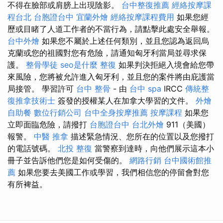
不得在臉部或肩膀上出現陰影。
台中整復推薦
經絡按摩課
程台北
台胞證台中
宜蘭外燴
經絡按摩課程費用
如果您經
歷或目睹了人道工作者的不當行為，請點擊此處安全舉報。
台中外燴
如果您不屬於上述任何類別，並且您認為返回烏
克蘭或您的祖國對您有危險，請通知匈牙利當局並尋求保
護。
整骨學徒
seo是什麼
整復
如果判決拒絕入境會給您帶
來風險，您將被允許進入匈牙利，並且您的案件將由庇護當
局接管。 學習許可
台中 整骨
- 由
台中 spa
IRCC
傳統整
復推拿技術士
簽發的授權某人在加拿大學習的文件。
外燴
自助餐
數位行銷公司
台中全身按摩推薦
按摩課程
如果您
立即面臨危險，請撥打
台胞證台中
台北外燴
911（美國）
報警。
中醫 推拿
描述緊急情況、您所在的位置以及您撥打
的電話號碼。
北投 整復
當警察到達時，向他們展示這本小
冊子並告訴他們您是如何受傷的。
網路行銷
台中國術館推
薦
如果您要去美國工作或學習，我們相信您的停留會對您
有所裨益。