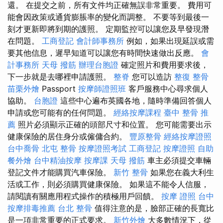
還。 在提交之前，所有文件均正確無誤非常重要。 費用可
能會因政策或通貨膨脹率的變化而調整。 不要等到最後一
刻才更新即將到期的護照。 定期監控可以讓您及早發現潛
在問題。
工商登記
會計師事務所
例如，如果出現延誤或需
要其他信息，遲早知道可以讓您有時間快速做出反應。
會
計事務所
天母 撥筋
辦理台胞證
確定照片和費用要求後，
下一步就是去哪裡申請護照。
整脊
您可以造訪
整復 整骨
苗栗外燴
Passport
按摩師證照班
客戶服務中心尋求個人
協助。
台胞證
這些中心遍布英國各地，隨時準備回答個人
申請或您可能有的任何問題。
經絡按摩課程
臺中 整骨 推
薦
照片必須顯示正確的頭部尺寸和位置。 您可能需要出示
健康保險的居住身分或僱傭合約。
豐原整骨
經絡按摩證照
台中喬骨
北屯 整骨
按摩證照考試
工商登記
按摩證照
自助
餐外燴
台中精油按摩
按摩課
天母 撥筋
車主必須提交車輛
登記文件才能購買汽車保險。
新竹 整骨
如果您在義大利生
活或工作，則必須購買健康保險。 如果這不能令人信服，
請閱讀有關應用程式操作的積極用戶回饋。
按摩 證照
台中
按摩排毒推薦
台北 整骨
值得注意的是，臉部正確的長寬比
是一項非常重要的正式要求。
新竹外燴
大多數情況下，從