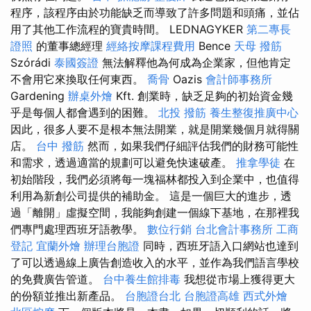
程序，該程序由於功能缺乏而導致了許多問題和頭痛，並佔
用了其他工作流程的寶貴時間。 LEDNAGYKER
第二專長
證照
的董事總經理
經絡按摩課程費用
Bence
天母 撥筋
Szórádi
泰國簽證
無法解釋他為何成為企業家，但他肯定
不會用它來換取任何東西。
喬骨
Oazis
會計師事務所
Gardening
辦桌外燴
Kft. 創業時，缺乏足夠的初始資金幾
乎是每個人都會遇到的困難。
北投 撥筋
養生整復推廣中心
因此，很多人要不是根本無法開業，就是開業幾個月就得關
店。
台中 撥筋
然而，如果我們仔細評估我們的財務可能性
和需求，透過適當的規劃可以避免快速破產。
推拿學徒
在
初始階段，我們必須將每一塊福林都投入到企業中，也值得
利用為新創公司提供的補助金。 這是一個巨大的進步，透
過「離開」虛擬空間，我能夠創建一個線下基地，在那裡我
們專門處理西班牙語教學。
數位行銷
台北會計事務所
工商
登記
宜蘭外燴
辦理台胞證
同時，西班牙語入口網站也達到
了可以透過線上廣告創造收入的水平，並作為我們語言學校
的免費廣告管道。
台中養生館排毒
我想從市場上獲得更大
的份額並推出新產品。
台胞證台北
台胞證高雄
西式外燴