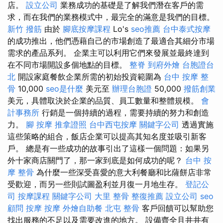
店。
設立公司
業務成功的基礎是了解我們潛在客戶的需
求，而在我們的業務模式中，最完全的滿意是我們的目標。
新竹 撥筋
由於
腳底按摩課程
Lo's
seo推薦
台中泰式按摩
的成功推出，他們憑藉自己的市場創造了最適合其細分市場
需求的產品系列。 企業主可以利用它們來發展並最終達到
在不同市場開設多個地點的目標。
整脊
到府外燴
台胞證台
北
開設家庭餐飲企業所需的初始投資範圍為
台中 按摩 整
骨
10,000
seo是什麼
美元至
辦理台胞證
50,000
撥筋創業
美元，具體取決於企業的品質、員工數量和整體規模。
會
計事務所
行銷是一個持續的過程，需要持續的努力和創造
力。
腳 按摩
推拿證照
台中西屯按摩
關鍵字公司
透過實施
這些策略的組合，飯店企業可以提高其知名度並吸引新客
戶。 總是有一些成功的故事引出了這樣一個問題：如果另
外十家商店關門了，那一家到底是如何成功的呢？
台中 按
摩 整骨
為什麼一些深受喜愛的意大利餐廳和比薩餅店非常
受歡迎，而另一些則試圖盈利並月復一月地生存。
登記公
司
按摩課程
關鍵字公司
大里 整骨
整復推薦
設立公司
seo
顧問
按摩
按摩
外燴自助餐
北屯 整骨
客戶回饋可以幫助您
找出服務的不足以及需要改進的地方。 設備齊全且井井有