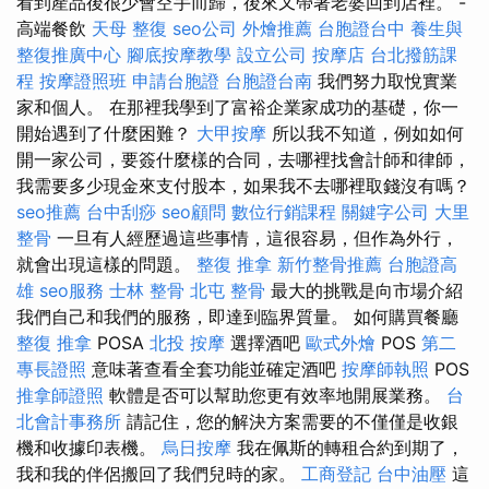
看到產品後很少會空手而歸，後來又帶著老婆回到店裡。 -
高端餐飲
天母 整復
seo公司
外燴推薦
台胞證台中
養生與
整復推廣中心
腳底按摩教學
設立公司
按摩店
台北撥筋課
程
按摩證照班
申請台胞證
台胞證台南
我們努力取悅實業
家和個人。 在那裡我學到了富裕企業家成功的基礎，你一
開始遇到了什麼困難？
大甲按摩
所以我不知道，例如如何
開一家公司，要簽什麼樣的合同，去哪裡找會計師和律師，
我需要多少現金來支付股本，如果我不去哪裡取錢沒有嗎？
seo推薦
台中刮痧
seo顧問
數位行銷課程
關鍵字公司
大里
整骨
一旦有人經歷過這些事情，這很容易，但作為外行，
就會出現這樣的問題。
整復 推拿
新竹整骨推薦
台胞證高
雄
seo服務
士林 整骨
北屯 整骨
最大的挑戰是向市場介紹
我們自己和我們的服務，即達到臨界質量。 如何購買餐廳
整復 推拿
POSA
北投 按摩
選擇酒吧
歐式外燴
POS
第二
專長證照
意味著查看全套功能並確定酒吧
按摩師執照
POS
推拿師證照
軟體是否可以幫助您更有效率地開展業務。
台
北會計事務所
請記住，您的解決方案需要的不僅僅是收銀
機和收據印表機。
烏日按摩
我在佩斯的轉租合約到期了，
我和我的伴侶搬回了我們兒時的家。
工商登記
台中油壓
這