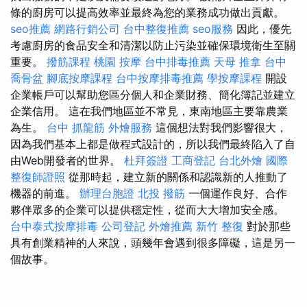
條的廚房可以提高效率並最終為您的業務成功做出貢獻。
seo推薦
網路行銷公司
台中整復推薦
seo服務
因此，優先
考慮廚房的食品安全和清潔以防止污染並確保環境衛生至關
重要。
撥筋課程
桃園 按摩
台中排毒推薦
天母 推拿
台中
喬骨盆
腳底按摩課程
台中按摩排毒推薦
學按摩課程
開設
企業帳戶可以幫助您區分個人和企業財務、簡化簿記並建立
企業信用。 這在我們地區並不常見，東南地區主要靠農業
為生。
台中 抓龍筋
外燴服務
這個想法對我們影響很大，
因為我們基本上都是做程式設計的，所以我們最終陷入了自
由Web開發者的世界。
杜拜簽證
工商登記
台北外燴
國際
整復師證照
從那時起，建立新的關係和認識新的人推動了
機器的前進。
辦理台胞證
北投 撥筋
一個運作良好、合作
夥伴眾多的企業可以提供穩定性，從而大大增加安全感。
台中泰式按摩排毒
公司登記
外燴推薦
新竹 整復
對於那些
具有創業精神的人來說，頭幾年會遇到很多障礙，這是另一
個故事。