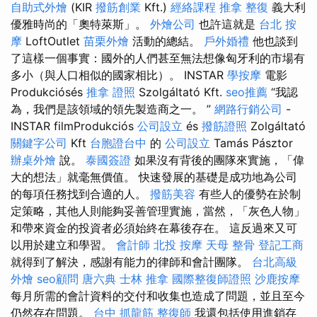
自助式外燴
(KIR
撥筋創業
Kft.)
經絡課程
推拿 整復
義大利
優雅時尚的「奧特萊斯」。
外燴公司
也許這就是
台北 按
摩
LoftOutlet
苗栗外燴
活動的總結。
戶外婚禮
他也談到
了這樣一個事實：國外的人們甚至無法想像匈牙利的市場有
多小（與人口相似的國家相比）。 INSTAR
學按摩
電影
Produkciósés
推拿 證照
Szolgáltató Kft.
seo推薦
“我認
為，我們是該領域的領先製造商之一。 ”
網路行銷公司
-
INSTAR filmProdukciós
公司設立
és
撥筋證照
Zolgáltató
關鍵字公司
Kft
台胞證台中
的
公司設立
Tamás Pásztor
辦桌外燴
說。
泰國簽證
如果沒有背後的團隊來實施，「偉
大的想法」就毫無價值。 快速發展的基礎是成功地為公司
的每項任務找到合適的人。
撥筋美容
有些人的優勢在於制
定策略，其他人則能夠妥善管理實施，當然，「灰色人物」
和帶來資金的投資者必須始終在幕後存在。 這反過來又可
以用於建立和學習。
會計師
北投 按摩
天母 整骨
登記工商
就得到了解決，感謝有能力的律師和會計團隊。
台北高級
外燴
seo顧問
唐六典
士林 推拿
國際整復師證照
沙鹿按摩
每月所需的會計資料的交付和收集也造成了問題，並且至今
仍然存在問題。
台中 抓龍筋
整復師
我還包括使用進銷存