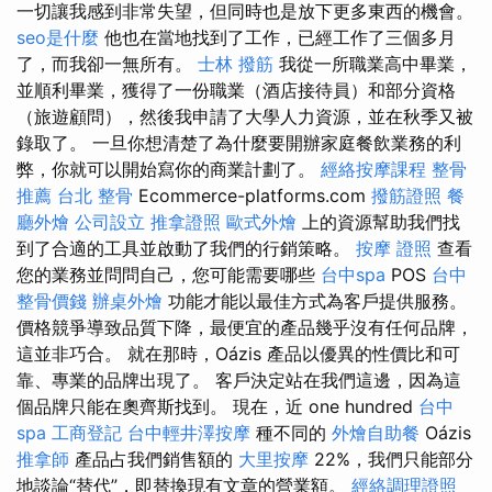
一切讓我感到非常失望，但同時也是放下更多東西的機會。
seo是什麼
他也在當地找到了工作，已經工作了三個多月
了，而我卻一無所有。
士林 撥筋
我從一所職業高中畢業，
並順利畢業，獲得了一份職業（酒店接待員）和部分資格
（旅遊顧問），然後我申請了大學人力資源，並在秋季又被
錄取了。 一旦你想清楚了為什麼要開辦家庭餐飲業務的利
弊，你就可以開始寫你的商業計劃了。
經絡按摩課程
整骨
推薦
台北 整骨
Ecommerce-platforms.com
撥筋證照
餐
廳外燴
公司設立
推拿證照
歐式外燴
上的資源幫助我們找
到了合適的工具並啟動了我們的行銷策略。
按摩 證照
查看
您的業務並問問自己，您可能需要哪些
台中spa
POS
台中
整骨價錢
辦桌外燴
功能才能以最佳方式為客戶提供服務。
價格競爭導致品質下降，最便宜的產品幾乎沒有任何品牌，
這並非巧合。 就在那時，Oázis 產品以優異的性價比和可
靠、專業的品牌出現了。 客戶決定站在我們這邊，因為這
個品牌只能在奧齊斯找到。 現在，近 one hundred
台中
spa
工商登記
台中輕井澤按摩
種不同的
外燴自助餐
Oázis
推拿師
產品占我們銷售額的
大里按摩
22%，我們只能部分
地談論“替代”，即替換現有文章的營業額。
經絡調理證照