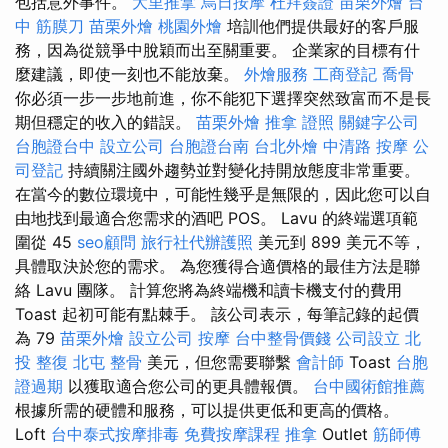
包括意外事件。
大里推拿
烏日按摩
杜拜簽證
苗栗外燴
台
中 筋膜刀
苗栗外燴
桃園外燴
培訓他們提供最好的客戶服
務，因為從競爭中脫穎而出至關重要。 企業家的目標有什
麼建議，即使一刻也不能放棄。
外燴服務
工商登記
喬骨
你必須一步一步地前進，你不能犯下選擇突然致富而不是長
期但穩定的收入的錯誤。
苗栗外燴
推拿 證照
關鍵字公司
台胞證台中
設立公司
台胞證台南
台北外燴
中清路 按摩
公
司登記
持續關注國外趨勢並對變化持開放態度非常重要。
在當今的數位環境中，可能性幾乎是無限的，因此您可以自
由地找到最適合您需求的酒吧 POS。 Lavu 的終端選項範
圍從 45
seo顧問
旅行社代辦護照
美元到 899 美元不等，
具體取決於您的需求。 為您獲得合適價格的最佳方法是聯
絡 Lavu 團隊。 計算您將為終端機和讀卡機支付的費用
Toast 起初可能有點棘手。 該公司表示，每筆記錄的起價
為 79
苗栗外燴
設立公司
按摩
台中整骨價錢
公司設立
北
投 整復
北屯 整骨
美元，但您需要聯繫
會計師
Toast
台胞
證過期
以獲取適合您公司的更具體報價。
台中國術館推薦
根據所需的硬體和服務，可以提供更低和更高的價格。
Loft
台中泰式按摩排毒
免費按摩課程
推拿
Outlet
筋師傅