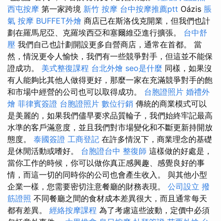
西屯按摩
第一家跨境
新竹 按摩
台中按摩推薦ptt
Oázis
脹
氣 按摩
BUFFET外燴
商店已在斯洛伐克開業，但我們也計
劃在羅馬尼亞、克羅埃西亞和塞爾維亞進行擴張。
台中舒
壓
我們自己也計劃開設更多自營商店，通常在首都。 當
然，情況更令人愉快，我們有一些競爭對手，但這並不能保
證成功。
美式整復課程
台北外燴
seo是什麼
同樣，如果沒
有人能夠比其他人做得更好，那麼一家在充滿競爭對手的飽
和市場中經營的公司也可以取得成功。
台胞證照片
婚禮外
燴
菲律賓簽證
台胞證照片
數位行銷
傳統的商業模式可以
是美麗的，如果我們儘早要求品質輪子，我們始終牢記最高
水準的客戶滿意度，並且我們對市場變化和不斷更新持開放
態度。
泰國簽證
工商登記
在許多情況下，商業理念的基礎
是休閒活動或嗜好。
台胞證台中
整復師
這樣做的好處是，
當你工作的時候，你可以做你真正感興趣、感覺良好的事
情，而這一切的同時你的公司也會產生收入。 與其他小型
企業一樣，您需要密切注意餐廳的財務表現。
公司設立
撥
筋證照
不同餐廳之間的食材成本差異很大，而且通常每天
都有差異。
經絡按摩課程
為了考慮這些波動，定價中必須