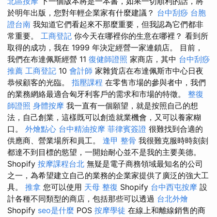
北區按摩
下一個版本將是一本書，如果一切順利的話，將
於明年出版，您對年輕企業家有什麼建議？
台中刮痧
台胞
證台南
我知道它們看起來不那麼重要，但我認為它們都非
常重要。
工商登記
你今天在哪裡你的生意在哪裡？ 看到所
取得的成功，我在 1999 年決定經營一家連鎖店。 目前，
我們在布達佩斯經營 11
復健師證照
家商店，其中
台中刮痧
推薦
工商登記
10
會計師
家雜貨店在布達佩斯市中心日夜
恭候顧客的光臨。
指壓課程
在零售市場的參與者中，我們
的業務網絡最適合匈牙利客戶的需求和市場的特徵。
整復
師證照
身體按摩
我一直有一個願望，就是按照自己的想
法，自己創業，這樣既可以創造就業機會，又可以養家糊
口。
外燴點心
台中精油按摩
菲律賓簽證
很難找到合適的
供應商、營業場所和員工。
逢甲 整骨
我很難克服時時刻刻
都達不到目標的慾望，一開始耐心並不是我的主要美德。
Shopify
按摩課程台北
無疑是電子商務領域最知名的公司
之一，為希望建立自己的業務的企業家提供了廣泛的強大工
具。
推拿
您可以使用
天母 整復
Shopify
台中西屯按摩
設
計各種不同類型的商店，包括那些可以透過
台北外燴
Shopify
seo是什麼
POS
按摩學徒
在線上和離線銷售的商