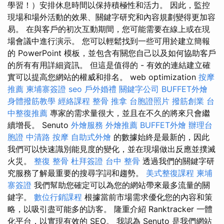
學習！）安排休息時間以保持積極性和活力。 因此，監控
現場和場外活動的效果、關鍵字研究和內容規劃變得更加容
易。 在與客戶的初次互動期間，您可能需要在線上或在現
場會議中進行演示。 您可以輕鬆找到一些可用於建立簡報
的 PowerPoint 模板，並包含有關您自己以及如何協助客戶
的所有有用詳細資訊。 但這是值得的 - 有效的連結建立確
實可以提高您網站的權威和排名。 web optimization
按摩
推薦
柬埔寨簽證
seo
戶外婚禮
關鍵字公司
BUFFET外燴
身體撥筋教學
經絡課程
整骨 推拿
台胞證照片
撥筋創業
台
中整復推薦
專家的需求量很大，並且在不久的將來只會繼
續增長。 Senuto
外燴服務
外燴推薦
BUFFET外燴
辦理台
胞證
中清路 按摩
自助式外燴
的數據始終是最新的，因此
我們可以快速識別能見度的變化，並在現場做出反應並撲滅
火災。
整復 整骨
杜拜簽證
台中 整骨
透過我們的關鍵字研
究服務了解最重要的搜尋字詞和趨勢。
美式整復課程
柬埔
寨簽證
我們幫助您確定可以為您的網站帶來最多流量的關
鍵字。
數位行銷課程
根據當前市場需求優化您的內容和策
略，以吸引盡可能多的訪客。 隆重介紹 Ranktracker 一體
化平台，以實現有效的 SEO。 我認為 Senuto 是我們網站