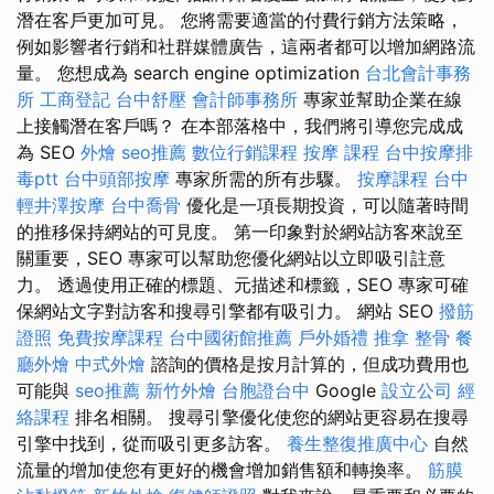
潛在客戶更加可見。 您將需要適當的付費行銷方法策略，
例如影響者行銷和社群媒體廣告，這兩者都可以增加網路流
量。 您想成為 search engine optimization
台北會計事務
所
工商登記
台中舒壓
會計師事務所
專家並幫助企業在線
上接觸潛在客戶嗎？ 在本部落格中，我們將引導您完成成
為 SEO
外燴
seo推薦
數位行銷課程
按摩 課程
台中按摩排
毒ptt
台中頭部按摩
專家所需的所有步驟。
按摩課程
台中
輕井澤按摩
台中喬骨
優化是一項長期投資，可以隨著時間
的推移保持網站的可見度。 第一印象對於網站訪客來說至
關重要，SEO 專家可以幫助您優化網站以立即吸引註意
力。 透過使用正確的標題、元描述和標籤，SEO 專家可確
保網站文字對訪客和搜尋引擎都有吸引力。 網站 SEO
撥筋
證照
免費按摩課程
台中國術館推薦
戶外婚禮
推拿 整骨
餐
廳外燴
中式外燴
諮詢的價格是按月計算的，但成功費用也
可能與
seo推薦
新竹外燴
台胞證台中
Google
設立公司
經
絡課程
排名相關。 搜尋引擎優化使您的網站更容易在搜尋
引擎中找到，從而吸引更多訪客。
養生整復推廣中心
自然
流量的增加使您有更好的機會增加銷售額和轉換率。
筋膜