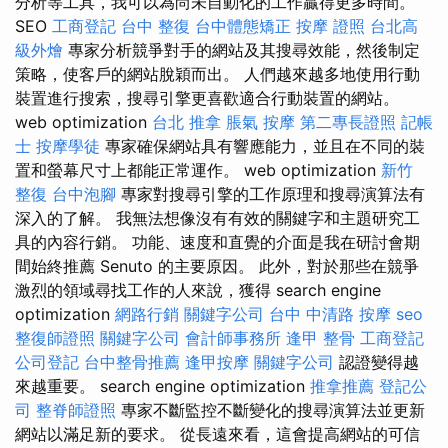
分析等工具，我可以為尚未自動化的工作贏得更多時間。
SEO
工商登記
台中 整復
台中體態矯正
按摩 證照
台北高
級外燴
專家分析競爭對手的網站及其搜尋效能，然後制定
策略，使客戶的網站脫穎而出。 人們越來越多地使用行動
裝置進行搜索，搜尋引擎更喜歡適合行動裝置的網站。
web optimization
台北 推拿
脹氣 按摩
第二專長證照
記帳
士
按摩學徒
專家確保網站具有響應能力，並且在不同的裝
置和螢幕尺寸上都能正常運作。 web optimization
新竹
整復
台中泡腳
專家對搜尋引擎的工作原理和搜尋演算法有
深入的了解。 我無法想像沒有有效的關鍵字和主題研究工
具的內容行銷。 功能、速度和直覺的介面是我在研討會期
間始終推薦 Senuto 的主要原因。 此外，對於那些在競爭
激烈的領域尋找工作的人來說，獲得 search engine
optimization
網路行銷
關鍵字公司
台中 中清路 按摩
seo
整復師證照
關鍵字公司
會計師事務所
逢甲 整骨
工商登記
公司登記
台中整骨推薦
逢甲按摩
關鍵字公司
認證變得越
來越重要。 search engine optimization
推拿推薦
登記公
司
整脊師證照
專家不斷監控不斷變化的搜尋演算法並更新
網站以滿足新的要求。 從長遠來看，這會提高網站的可信