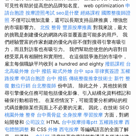
可見性有助於提高您的品牌知名度。 web optimization
申
請台胞證
按摩證照考試
seo是什麼
經絡課程
國際整復師證
照
不僅可以增加流量，還可以長期支持品牌推廣，增強您
的市場影響力。
北投 整骨
豐原按摩推薦
對我來說，最大
的挑戰是創建優化的網路內容並覆蓋盡可能多的用戶。 我
們經驗豐富的作家創建的優化內容不僅對搜尋引擎有吸引
力，而且對訪客也有吸引力。 我們幫助您使您的內容對目
標受眾具有相關性和實用性。 在這個競爭激烈的市場中，
雇主每個職缺平均收到 a hundred and eighty
撥筋課程
台
北高級外燴
台中 撥筋
歐式外燴
台中 spa
菲律賓簽證
五權
路按摩
申請台胞證
台中 撥筋
傳統整復推拿技術士
新竹 整
復
數位行銷
台北整復師
份申請。 除此之外，其他技術搜
尋引擎優化任務可能包括優化影像、引入結構化資料標記和
確保行動相容性。 在某些情況下，可能需要分析網站的程
式碼並刪除某些頁面上不必要的元素。 因此，在技術 SEO
桃園外燴
整脊
台中喬骨盆
全身按摩
學習按摩
方面，對網
站開發和
公司設立
HTML
台中按摩排毒ptt
五權路按摩
西
屯體態調整
和 CSS
外燴
西屯按摩
等編碼語言的全面了解