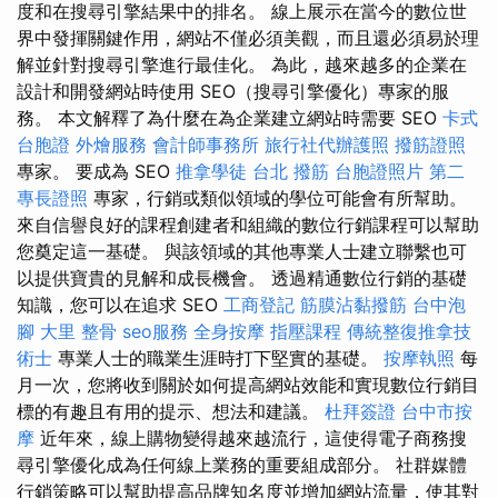
度和在搜尋引擎結果中的排名。 線上展示在當今的數位世
界中發揮關鍵作用，網站不僅必須美觀，而且還必須易於理
解並針對搜尋引擎進行最佳化。 為此，越來越多的企業在
設計和開發網站時使用 SEO（搜尋引擎優化）專家的服
務。 本文解釋了為什麼在為企業建立網站時需要 SEO
卡式
台胞證
外燴服務
會計師事務所
旅行社代辦護照
撥筋證照
專家。 要成為 SEO
推拿學徒
台北 撥筋
台胞證照片
第二
專長證照
專家，行銷或類似領域的學位可能會有所幫助。
來自信譽良好的課程創建者和組織的數位行銷課程可以幫助
您奠定這一基礎。 與該領域的其他專業人士建立聯繫也可
以提供寶貴的見解和成長機會。 透過精通數位行銷的基礎
知識，您可以在追求 SEO
工商登記
筋膜沾黏撥筋
台中泡
腳
大里 整骨
seo服務
全身按摩
指壓課程
傳統整復推拿技
術士
專業人士的職業生涯時打下堅實的基礎。
按摩執照
每
月一次，您將收到關於如何提高網站效能和實現數位行銷目
標的有趣且有用的提示、想法和建議。
杜拜簽證
台中市按
摩
近年來，線上購物變得越來越流行，這使得電子商務搜
尋引擎優化成為任何線上業務的重要組成部分。 社群媒體
行銷策略可以幫助提高品牌知名度並增加網站流量，使其對