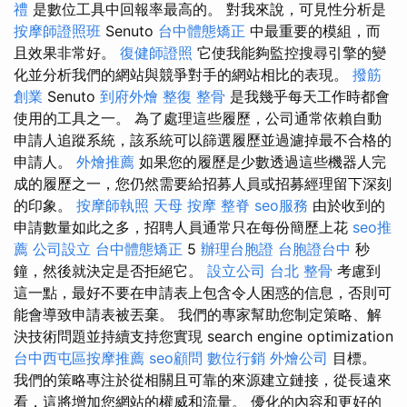
禮
是數位工具中回報率最高的。 對我來說，可見性分析是
按摩師證照班
Senuto
台中體態矯正
中最重要的模組，而
且效果非常好。
復健師證照
它使我能夠監控搜尋引擎的變
化並分析我們的網站與競爭對手的網站相比的表現。
撥筋
創業
Senuto
到府外燴
整復 整骨
是我幾乎每天工作時都會
使用的工具之一。 為了處理這些履歷，公司通常依賴自動
申請人追蹤系統，該系統可以篩選履歷並過濾掉最不合格的
申請人。
外燴推薦
如果您的履歷是少數透過這些機器人完
成的履歷之一，您仍然需要給招募人員或招募經理留下深刻
的印象。
按摩師執照
天母 按摩
整脊
seo服務
由於收到的
申請數量如此之多，招聘人員通常只在每份簡歷上花
seo推
薦
公司設立
台中體態矯正
5
辦理台胞證
台胞證台中
秒
鐘，然後就決定是否拒絕它。
設立公司
台北 整骨
考慮到
這一點，最好不要在申請表上包含令人困惑的信息，否則可
能會導致申請表被丟棄。 我們的專家幫助您制定策略、解
決技術問題並持續支持您實現 search engine optimization
台中西屯區按摩推薦
seo顧問
數位行銷
外燴公司
目標。
我們的策略專注於從相關且可靠的來源建立鏈接，從長遠來
看，這將增加您網站的權威和流量。 優化的內容和更好的