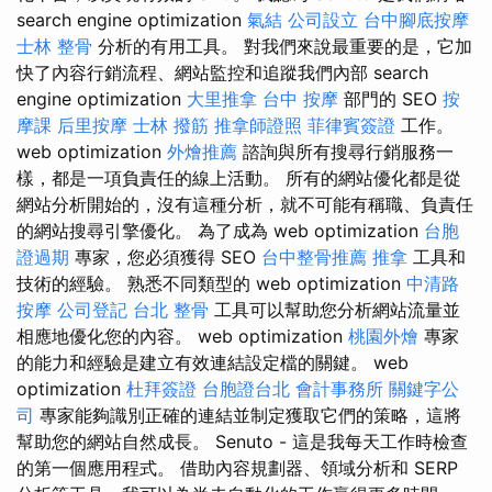
search engine optimization
氣結
公司設立
台中腳底按摩
士林 整骨
分析的有用工具。 對我們來說最重要的是，它加
快了內容行銷流程、網站監控和追蹤我們內部 search
engine optimization
大里推拿
台中 按摩
部門的 SEO
按
摩課
后里按摩
士林 撥筋
推拿師證照
菲律賓簽證
工作。
web optimization
外燴推薦
諮詢與所有搜尋行銷服務一
樣，都是一項負責任的線上活動。 所有的網站優化都是從
網站分析開始的，沒有這種分析，就不可能有稱職、負責任
的網站搜尋引擎優化。 為了成為 web optimization
台胞
證過期
專家，您必須獲得 SEO
台中整骨推薦
推拿
工具和
技術的經驗。 熟悉不同類型的 web optimization
中清路
按摩
公司登記
台北 整骨
工具可以幫助您分析網站流量並
相應地優化您的內容。 web optimization
桃園外燴
專家
的能力和經驗是建立有效連結設定檔的關鍵。 web
optimization
杜拜簽證
台胞證台北
會計事務所
關鍵字公
司
專家能夠識別正確的連結並制定獲取它們的策略，這將
幫助您的網站自然成長。 Senuto - 這是我每天工作時檢查
的第一個應用程式。 借助內容規劃器、領域分析和 SERP