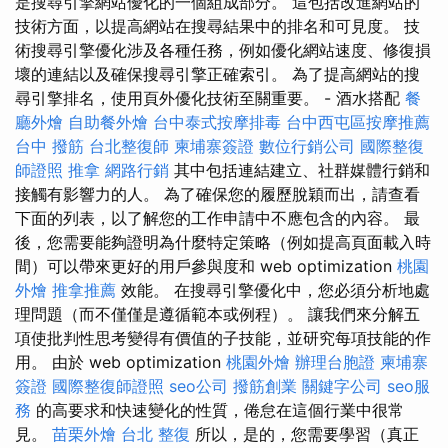
是搜尋引擎網站優化的一個組成部分。 這包括改進網站的
技術方面，以提高網站在搜尋結果中的排名和可見度。 技
術搜尋引擎優化涉及各種任務，例如優化網站速度、修復損
壞的連結以及確保搜尋引擎正確索引。 為了提高網站的搜
尋引擎排名，使用頁外優化技術至關重要。 - 酒水搭配
餐
廳外燴
自助餐外燴
台中泰式按摩排毒
台中西屯區按摩推薦
台中 撥筋
台北整復師
柬埔寨簽證
數位行銷公司
國際整復
師證照
推拿
網路行銷
其中包括連結建立、社群媒體行銷和
接觸有影響力的人。 為了確保您的履歷脫穎而出，請查看
下面的列表，以了解您的工作申請中不應包含的內容。 最
後，您需要能夠證明為什麼特定策略（例如提高頁面載入時
間）可以帶來更好的用戶參與度和 web optimization
桃園
外燴
推拿推薦
效能。 在搜尋引擎優化中，您必須分析地處
理問題（而不僅僅是遵循範本或例程）。 讓我們來分解五
項使批判性思考變得有價值的子技能，並研究每項技能的作
用。 由於 web optimization
桃園外燴
辦理台胞證
柬埔寨
簽證
國際整復師證照
seo公司
撥筋創業
關鍵字公司
seo服
務
的高要求和快速變化的性質，倦怠在這個行業中很常
見。
苗栗外燴
台北 整復
所以，是的，您需要學習（真正