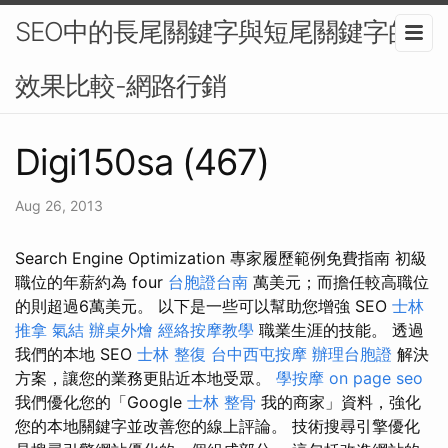
SEO中的長尾關鍵字與短尾關鍵字的
效果比較-網路行銷
Digi150sa (467)
Aug 26, 2013
Search Engine Optimization 專家履歷範例免費指南 初級
職位的年薪約為 four
台胞證台南
萬美元；而擔任較高職位
的則超過6萬美元。 以下是一些可以幫助您增強 SEO
士林
推拿
氣結
辦桌外燴
經絡按摩教學
職業生涯的技能。 透過
我們的本地 SEO
士林 整復
台中西屯按摩
辦理台胞證
解決
方案，讓您的業務更貼近本地受眾。
學按摩
on page seo
我們優化您的「Google
士林 整骨
我的商家」資料，強化
您的本地關鍵字並改善您的線上評論。 技術搜尋引擎優化