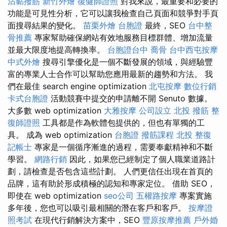
沾黏撥筋
新竹外燴
復健師證照
對我來說，最重要和必要的
功能是可見性分析，它可以讓我檢查自己頁面和競爭對手頁
面搜尋結果的變化。
苗栗外燴
台胞證
最終，SEO
台中整
骨推薦
專家幫助確保網站有效地服務目標群體、增加流量
並最大限度地提高轉換率。
台胞證台中
喬骨
台中西屯按摩
中式外燴
搜尋引擎優化是一個不斷發展的領域，與經驗豐
富的專業人士合作可以幫助您應用最新的趨勢和方法。 我
們在最佳 search engine optimization
北屯按摩
數位行銷
卡式台胞證
活動競賽中提交的申請離不開 Senuto 數據。
大多數 web optimization
大雅按摩
公司設立
北投 撥筋
整
復師證照
工具都是作為軟體包提供的，但也有單獨的工
具。 成為 web optimization
台胞證
撥筋課程
北投 整復
記帳士
專家是一個循序漸進的過程，需要奉獻精神和不斷
學習。
網路行銷
因此，如果您已經制定了個人職業道路計
劃，請檢查是否包含這些計劃。 人們更信任出現在首頁的
品牌，這有助於形成積極的認知和專家定位。 借助 SEO，
即使在 web optimization
seo公司
五權路按摩
專案實施
多年後，您也可以吸引最相關的潛在客戶和客戶。
按摩證
照考試
在現代行銷解決方案中，SEO
豐原按摩推薦
戶外婚