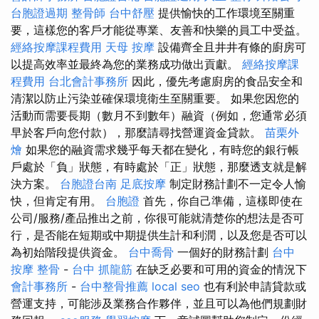
台胞證過期
整骨師
台中舒壓
提供愉快的工作環境至關重
要，這樣您的客戶才能從專業、友善和快樂的員工中受益。
經絡按摩課程費用
天母 按摩
設備齊全且井井有條的廚房可
以提高效率並最終為您的業務成功做出貢獻。
經絡按摩課
程費用
台北會計事務所
因此，優先考慮廚房的食品安全和
清潔以防止污染並確保環境衛生至關重要。 如果您因您的
活動而需要長期（數月不到數年）融資（例如，您通常必須
早於客戶向您付款），那麼請尋找營運資金貸款。
苗栗外
燴
如果您的融資需求幾乎每天都在變化，有時您的銀行帳
戶處於「負」狀態，有時處於「正」狀態，那麼透支就是解
決方案。
台胞證台南
足底按摩
制定財務計劃不一定令人愉
快，但肯定有用。
台胞證
首先，你自己準備，這樣即使在
公司/服務/產品推出之前，你很可能就清楚你的想法是否可
行，是否能在短期或中期提供生計和利潤，以及您是否可以
為初始階段提供資金。
台中喬骨
一個好的財務計劃
台中
按摩 整骨
-
台中 抓龍筋
在缺乏必要和可用的資金的情況下
會計事務所
-
台中整骨推薦
local seo
也有利於申請貸款或
營運支持，可能涉及業務合作夥伴，並且可以為他們規劃財