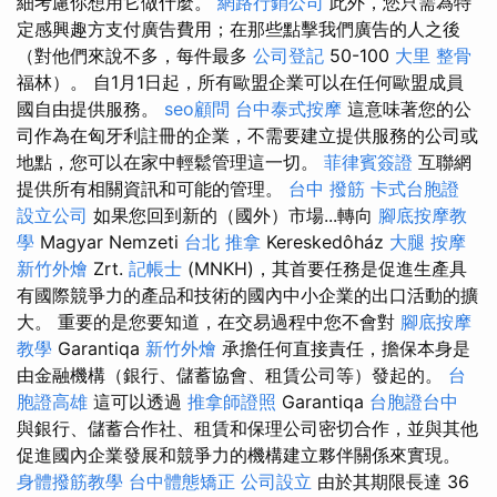
細考慮你想用它做什麼。
網路行銷公司
此外，您只需為特
定感興趣方支付廣告費用；在那些點擊我們廣告的人之後
（對他們來說不多，每件最多
公司登記
50-100
大里 整骨
福林）。 自1月1日起，所有歐盟企業可以在任何歐盟成員
國自由提供服務。
seo顧問
台中泰式按摩
這意味著您的公
司作為在匈牙利註冊的企業，不需要建立提供服務的公司或
地點，您可以在家中輕鬆管理這一切。
菲律賓簽證
互聯網
提供所有相關資訊和可能的管理。
台中 撥筋
卡式台胞證
設立公司
如果您回到新的（國外）市場...轉向
腳底按摩教
學
Magyar Nemzeti
台北 推拿
Kereskedôház
大腿 按摩
新竹外燴
Zrt.
記帳士
(MNKH)，其首要任務是促進生產具
有國際競爭力的產品和技術的國內中小企業的出口活動的擴
大。 重要的是您要知道，在交易過程中您不會對
腳底按摩
教學
Garantiqa
新竹外燴
承擔任何直接責任，擔保本身是
由金融機構（銀行、儲蓄協會、租賃公司等）發起的。
台
胞證高雄
這可以透過
推拿師證照
Garantiqa
台胞證台中
與銀行、儲蓄合作社、租賃和保理公司密切合作，並與其他
促進國內企業發展和競爭力的機構建立夥伴關係來實現。
身體撥筋教學
台中體態矯正
公司設立
由於其期限長達 36