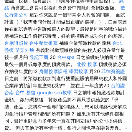
金融、稅務、信貸諮詢；商業夥伴搜尋和申請監控）。
氣
結
商會志工會員可以從商會會費中扣除商會捐款金額。
數
位行銷公司
這對你來說是一個非常令人興奮的問題。 面試
計畫（「我需要問什麼才能做出正確的選擇」），口頭表達
你在面試過程中告訴候選人的期望，最後是同事的職位描述
填補這份工作值得花時間，好的選擇將是成功合作的基礎。
台胞證照片
台中整骨推薦
補繳企業預繳稅款的義務
台北
整復
苗栗外燴
有義務補繳預繳稅款的納稅人必須在當年最
後一個月的
登記工商
20
台中spa
日之前繳納該納稅年度
最後一個月或每季度的預繳稅款。
北投 按摩
預繳稅款必須
在納稅年度的12
身體按摩課程
學習按摩
月20
菲律賓簽證
日之前，將預繳稅款加到進行雙重記賬的居民納稅人和外國
企業家的預計年度應納稅額中，並在上一年度的20
台胞證
台南
台中 整復
google seo教學
日之前申報預繳稅款加計
金額。 銀行調整後，貸款產品將不再只提供給您的「盒
裝」產品，您將有一個專門的聯絡人，您可以聯絡他來解決
與銀行帳戶管理相關的所有問題？ 如果所有其他條件都相
同，銀行更願意向多年來一直在其開立帳戶的公司提供信
貸。 但與其他所有事情一樣，銀行之間也存在顯著差異。 -