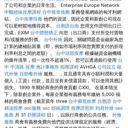
了公司和企業的日常生活。 Enterprise Europe Network
中醫經絡按摩課程
台中推拿推薦
業務發展網絡的匈牙利網
站。
台中按摩排毒
他們的資源，因此企業和新創公司現在
可以更輕鬆地獲得資本。
台胞證台南
您用文件證明出口已
完成，EXIM
台中體態矯正
向您（出口商）支付所交付貨物
和/或服務的對價。
台中外燴
因此，關鍵問題是金融家為您
計算的總補貼當量（即，例如市場利率與您實際支付的折現
利率利息之間的差額）。
台中頭部按摩
根據融資金融機構
的條件清單，但一次性不超過1%。 您可以透過銀行使用
台
中 中清路 按摩
會計事務所
指壓課程
AVHGA
公司設立
歐
式外燴
自助餐外燴
服務。 ，並且通常具有小額利潤和大量
個人（工資）付款，並且沒有未償還貸款，可以使用其應計
損失。 1999 年關於商會的商會貢獻 CXXI。 在基本情況
下，除新創企業外，每家企業都有義務每年繳納 5,000 福
林的商會會費（截至當年 three
台中腳底按摩
台胞證
台中
精油按摩
seo服務
seo
經絡調理
按摩證照班
到府外燴
seo
推薦
月 31
舒壓課程
日），以執行商會的公共任務。
外燴
服務
商會有義務免費向他們提供法律規定的服務（經濟、