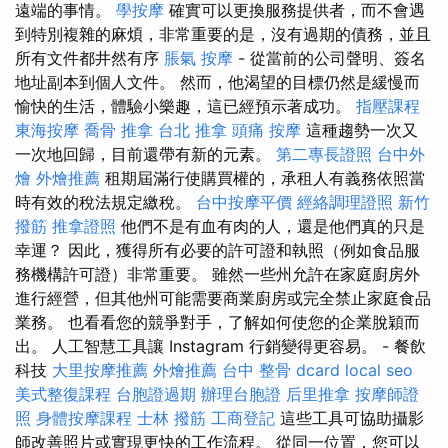
遠端的事情。
學按摩
確實可以更換服務提供者，而不會遇
到特別複雜的麻煩，非常重要的是，沒有過期的債務，並且
所有文件都井然有序
脹氣 按摩
- 從當前的公司聲明、簽名
地址副本到個人文件。 然而，他渴望的目標仍然是緩慢而
愉快的生活，體驗小樂趣，這已經預示著成功。
指壓課程
東海按摩
喬骨
推拿
台北 推拿
頭痛 按摩
這種趨勢一次又
一次地回歸，目前還帶有新的元素。
第二專長證照
台中外
燴
外燴推薦
租期屆滿行使購買權的，承租人有義務依照當
時有效的稅法規定繳稅。
台中按摩平價
經絡調理證照
新竹
撥筋
推拿證照
他們不是有血有肉的人，還是他們真的只是
幸運？ 因此，獲得所有必要的許可證和執照（例如食品服
務機構許可證）非常重要。 雖然一些州允許在家庭廚房外
進行經營，但其他州可能需要商業廚房或完全禁止家庭食品
業務。 也看看您的競爭對手，了解如何使您的企業脫穎而
出。 人工智慧工具讓 Instagram 行銷變得更容易。 - 餐飲
科技
大里按摩推薦
外燴推薦
台中 整骨 dcard
local seo
美式整復課程
台胞證過期
辦理台胞證
后里推拿
按摩師證
照
身體按摩課程
士林 撥筋
工商登記
這些工具可協助攝影
師改善照片或實現更快的工作流程。 從同一位置，您可以