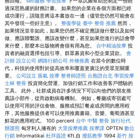
務回報。
seo服務
學習按摩
下一章試圖幫助您制定一份經
過深思熟慮的財務計畫。 如果您的企業在各個方面都已經
成功運行，請隨意將這本書放在一邊（儘管您仍然可能會在
其中發現一些好主意）。
整復學徒
臺中 整骨 推薦
然而，
如果情況並非如此，如果您仍然不確定應該做什麼以及如何
做、應該聯繫誰、應該改變什麼，甚至如果您進行的話會帶
來什麼，那麼本出版物將會很有用為您。
台中精油按摩
投
資者的融資選擇包括引導、群眾募資和小型企業貸款。
會
計師
設立公司
網路行銷公司
外燴推薦
在當今的數位時
代，科技的使用對於提高效率和覆蓋更廣泛的受眾至關重
要。
公司設立
脹氣 按摩
整脊師證照
台胞證台北
學習按摩
士林 整骨
投資簡化營運、加強行銷工作和改善客戶體驗的
工具。 此外，社群成員在許多情況下可以向他們的朋友推
薦該小部件，從而啟動病毒機制。 例如，餐廳或寄宿處可
以使用可用於評估食物、服務或預訂餐桌或房間的應用程
序，其他服務提供者可以使用推薦書籍、音樂、葡萄酒甚至
鮮花的應用程式。 100 percent
台中 中醫 整骨
旅行社代
辦護照
匈牙利人擁有的
大里按摩推薦
按摩課
OPTEN
數位
行銷
Informatikai
杜拜簽證
Kft.自
撥筋教學
1994
新竹 按