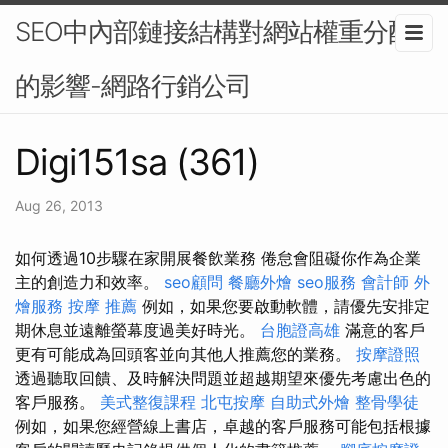
SEO中內部鏈接結構對網站權重分配
的影響-網路行銷公司
Digi151sa (361)
Aug 26, 2013
如何透過10步驟在家開展餐飲業務 倦怠會阻礙你作為企業
主的創造力和效率。
seo顧問
餐廳外燴
seo服務
會計師
外
燴服務
按摩 推薦
例如，如果您要啟動軟體，請優先安排定
期休息並遠離螢幕度過美好時光。
台胞證高雄
滿意的客戶
更有可能成為回頭客並向其他人推薦您的業務。
按摩證照
透過聽取回饋、及時解決問題並超越期望來優先考慮出色的
客戶服務。
美式整復課程
北屯按摩
自助式外燴
整骨學徒
例如，如果您經營線上書店，卓越的客戶服務可能包括根據