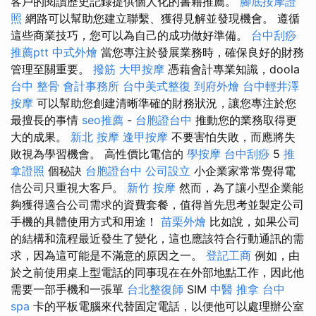
客戶的閱讀歷史記錄提供個人化的書籍推薦。
腳底按摩證
照
網路可以幫助您建立聯繫、獲得見解並發現機會。 遵循
這些商業技巧，您可以為自己的成功做好準備。
台中刮痧
推薦ptt
中式外燴
當您專注於發展業務時，確保良好的財務
管理至關重要。
撥筋
大甲按摩
憑藉會計專業知識，doola
台中 整骨
會計事務所
台中美式整復
到府外燴
台中輕井澤
按摩
可以幫助您創建清晰準確的財務狀況，讓您專注於您
最擅長的事情
seo推薦
-
台胞證台中
推動您的業務取得更
大的成果。
新北 按摩
逢甲按摩
不要害怕失敗，而應將失
敗視為學習機會。 高性價比電信的
學按摩
台中刮痧
5
推
拿證照
個秘訣
台胞證台中
公司設立
小企業家常常覺得電
信公司只重視大客戶。
新竹 按摩
然而，為了讓小型企業能
夠獲得適合公司需求的資費套餐，值得首先思考並製定公司
手機的具體使用方式和用途！
苗栗外燴
比如說，如果公司
的結構和流程最近發生了變化，這也應該符合行動通訊的需
求，因為這可能是不滿意的原因之一。
登記工商
例如，由
於之前使用桌上型電話的同事現在在外部地點工作，因此他
需要一部手機和一張單
台北整復師
SIM
中醫 推拿
台中
spa
卡的平板電腦來代替固定電話，以便他可以處理辦公室