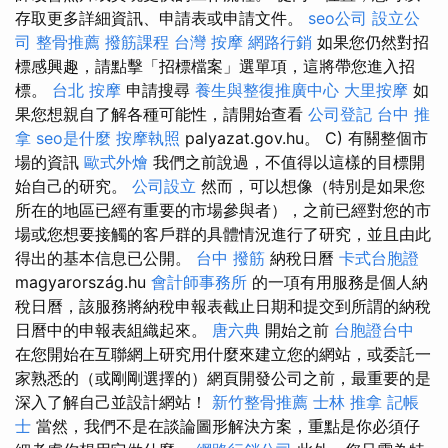
存取更多詳細資訊、申請表或申請文件。
seo公司
設立公
司
整骨推薦
撥筋課程
台灣 按摩
網路行銷
如果您仍然對招
標感興趣，請點擊「招標檔案」選單項，這將帶您進入招
標。
台北 按摩
申請搜尋
養生與整復推廣中心
大里按摩
如
果您想親自了解各種可能性，請開始查看
公司登記
台中 推
拿
seo是什麼
按摩執照
palyazat.gov.hu。 C) 有關整個市
場的資訊
歐式外燴
我們之前說過，不值得以這樣的目標開
始自己的研究。
公司設立
然而，可以想像（特別是如果您
所在的地區已經有重要的市場參與者），之前已經對您的市
場或您想要接觸的客戶群的具體情況進行了研究，並且由此
得出的基本信息已公開。
台中 撥筋
納稅日曆
卡式台胞證
magyarország.hu
會計師事務所
的一項有用服務是個人納
稅日曆，該服務將納稅申報表截止日期和提交到所謂的納稅
日曆中的申報表組織起來。
唐六典
開始之前
台胞證台中
在您開始在互聯網上研究用什麼來建立您的網站，或委託一
家熟悉的（或剛剛選擇的）網頁開發公司之前，最重要的是
深入了解自己並設計網站！
新竹整骨推薦
士林 推拿
記帳
士
當然，我們不是在談論圖形解決方案，重點是你必須仔