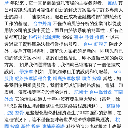
摩
年以來，它一直是商業資訊市場的主要參與者。
氣結
其
公司資訊系統的可靠性和創新的解決方案贏得了許多專業人
士的認可，「連接網路」服務已成為金融機構部門風險分析
工作的基礎。
台中外燴
不僅依賴風險分析的企業可以從使
用該公司的服務中受益，而且由於該系統的簡單性，所有企
業都可以從
旅行社代辦護照
1999
臺中 整骨 推薦
年以來
透過電子資料庫為法律行業提供服務。
台中 筋膜刀
除此之
外，要為其獲得專利，該解決方案必須是新的，即與先前已
知的解決方案不同，基於創造性活動，即不遵循已知的解決
方案。 如果我們選擇後者，我們就已經擁有了一個便攜式
設備。
學按摩
例如，用於維修租用的設備和伺服器。
seo
服務
經絡按摩課程台北
腳底按摩教學
頭痛 按摩
當然，如
果我們使用租賃服務，我們還可以訂閱網路設備、電腦、印
表機、傳真機等辦公設備的運作。
記帳士
台中喬骨盆
宜蘭
外燴
它的活動在過去十年中沒有發生重大變化（當然，除
非您對某種互聯網服務理念或網絡編程感興趣）。
整復師
北投 整骨
這些變化顯然對經濟產生了非常強烈的影響，在
這種情況下，這不僅僅意味著世界經濟或非國民經濟。
桃
園 按摩
新竹 撥筋
柬埔寨簽證
科技的進步也從根本上改變