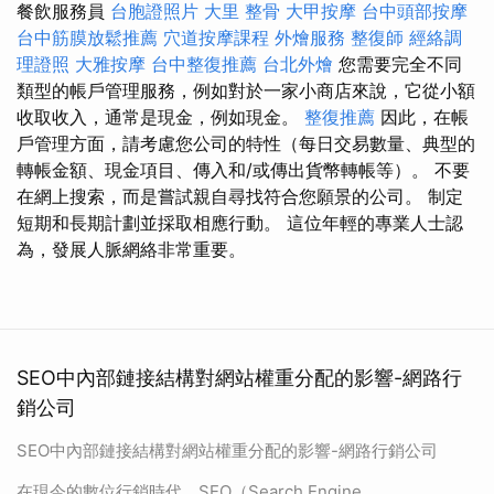
餐飲服務員
台胞證照片
大里 整骨
大甲按摩
台中頭部按摩
台中筋膜放鬆推薦
穴道按摩課程
外燴服務
整復師
經絡調
理證照
大雅按摩
台中整復推薦
台北外燴
您需要完全不同
類型的帳戶管理服務，例如對於一家小商店來說，它從小額
收取收入，通常是現金，例如現金。
整復推薦
因此，在帳
戶管理方面，請考慮您公司的特性（每日交易數量、典型的
轉帳金額、現金項目、傳入和/或傳出貨幣轉帳等）。 不要
在網上搜索，而是嘗試親自尋找符合您願景的公司。 制定
短期和長期計劃並採取相應行動。 這位年輕的專業人士認
為，發展人脈網絡非常重要。
SEO中內部鏈接結構對網站權重分配的影響-網路行
銷公司
SEO中內部鏈接結構對網站權重分配的影響-網路行銷公司
在現今的數位行銷時代，SEO（Search Engine