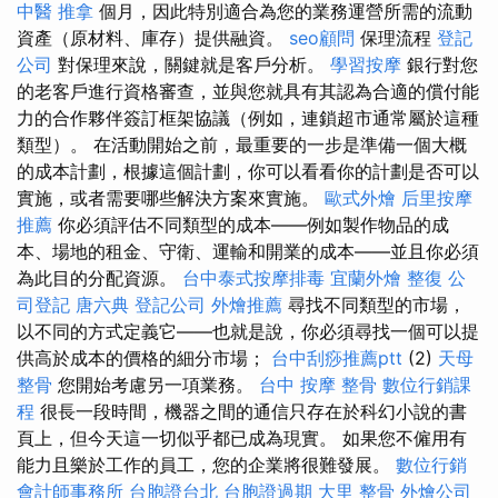
中醫 推拿
個月，因此特別適合為您的業務運營所需的流動
資產（原材料、庫存）提供融資。
seo顧問
保理流程
登記
公司
對保理來說，關鍵就是客戶分析。
學習按摩
銀行對您
的老客戶進行資格審查，並與您就具有其認為合適的償付能
力的合作夥伴簽訂框架協議（例如，連鎖超市通常屬於這種
類型）。 在活動開始之前，最重要的一步是準備一個大概
的成本計劃，根據這個計劃，你可以看看你的計劃是否可以
實施，或者需要哪些解決方案來實施。
歐式外燴
后里按摩
推薦
你必須評估不同類型的成本——例如製作物品的成
本、場地的租金、守衛、運輸和開業的成本——並且你必須
為此目的分配資源。
台中泰式按摩排毒
宜蘭外燴
整復
公
司登記
唐六典
登記公司
外燴推薦
尋找不同類型的市場，
以不同的方式定義它——也就是說，你必須尋找一個可以提
供高於成本的價格的細分市場；
台中刮痧推薦ptt
(2)
天母
整骨
您開始考慮另一項業務。
台中 按摩 整骨
數位行銷課
程
很長一段時間，機器之間的通信只存在於科幻小說的書
頁上，但今天這一切似乎都已成為現實。 如果您不僱用有
能力且樂於工作的員工，您的企業將很難發展。
數位行銷
會計師事務所
台胞證台北
台胞證過期
大里 整骨
外燴公司