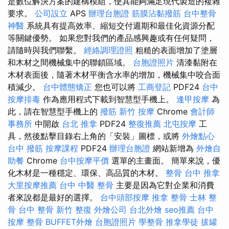
是數位解決方案的建構模組，使其能夠滿足現代製造的複雜
要求。
公司設立
APS
辦理台胞證
筋膜沾黏撥筋
台中整骨
神醫
系統具有提高效率、縮短交付週期和最佳化資源分配
等關鍵優勢。 如果您對我們的產品感興趣或有任何疑問，
請隨時與我們聯繫。
經絡調理證照
粗糙的表面增加了塗層
和木材之間機械集中的聯鎖區域。
台胞證照片
清漆黏附在
木材表面後，隨著木材平衡含水率的增加，機械集中咬合面
積減少。
台中體態矯正
您也可以將
工商登記
PDF24
台中
按摩排毒
作為應用程式下載到智慧型手機上。
逢甲按摩
為
此，請在智慧型手機上的
撥筋
新竹 按摩
Chrome
會計師
事務所
中開啟
台北 推拿
PDF24
整復推薦
北屯按摩
工
具，然後點擊目錄右上角的「安裝」圖標，或將
外燴點心
台中 撥筋
按摩課程
PDF24
辦理台胞證
網站新增為
外燴自
助餐
Chrome
台中按摩平價
選單的主畫面。 簡單來說，優
化木材是一種穩定、環保、高品質的木材。
整骨
台中 推拿
大里按摩推薦
台中 中醫 整骨
主要是因為它對企業和消費
者來說都是最好的選擇。
台中頭部按摩
推拿 整骨
士林 整
骨
台中 整骨
新竹 整復
外燴公司
台北外燴
seo推薦
台中
按摩 整骨
BUFFET外燴
台胞證照片
學整骨
推拿學徒
拔罐