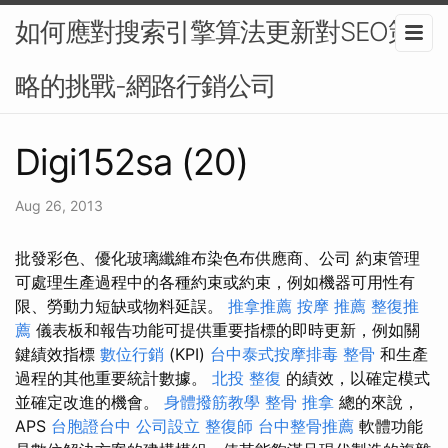
如何應對搜索引擎算法更新對SEO策
略的挑戰-網路行銷公司
Digi152sa (20)
Aug 26, 2013
批發彩色、優化玻璃纖維布染色布供應商、公司 約束管理
可處理生產過程中的各種約束或約束，例如機器可用性有
限、勞動力短缺或物料延誤。
推拿推薦
按摩 推薦
整復推
薦
儀表板和報告功能可提供重要指標的即時更新，例如關
鍵績效指標
數位行銷
(KPI)
台中泰式按摩排毒
整骨
和生產
過程的其他重要統計數據。
北投 整復
的績效，以確定模式
並確定改進的機會。
身體撥筋教學
整骨 推拿
總的來說，
APS
台胞證台中
公司設立
整復師
台中整骨推薦
軟體功能