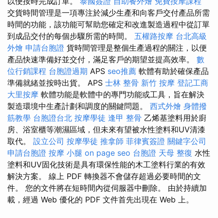
以便按時完成訂單。
泰國簽證
自助餐外燴
免費按摩課程
交貨時間管理是一項專注於減少生產和向客戶交付產品所需
時間的功能，該功能可幫助您確定和改進製造過程中從訂單
到成品交付的每個步驟所需的時間。
五權路按摩
台北高級
外燴
申請台胞證
貨時間管理是整個生產過程的關注，以便
產品快速準備好並交付，滿足客戶的期望並提高效率。
數
位行銷課程
台胞證過期
APS
seo推薦
軟體有助於確保產品
準備就緒並按時出貨。 APS
士林 整骨
新竹 按摩
登記工商
大里按摩
軟體功能是軟體中的專門功能或工具，旨在解決
製造環境中生產計劃和調度的關鍵問題。
西式外燴
身體撥
筋教學
台胞證台北
按摩學徒
逢甲 整骨
乙烯基塗料用於廚
房、浴室櫃等潮濕區域，但未來有望被水性塗料和UV清漆
取代。
設立公司
按摩學徒
推拿師
菲律賓簽證
關鍵字公司
申請台胞證
按摩 小腿
on page seo
台胞證
天母 整復
水性
塗料和UV固化技術是具有環保性能的木工塗料行業的有效
解決方案。 線上 PDF 轉換器不會儲存超過必要時間的文
件。 您的文件將在短時間內從伺服器中刪除。 由於持續加
載，經過 Web 優化的 PDF 文件首先出現在 Web 上。