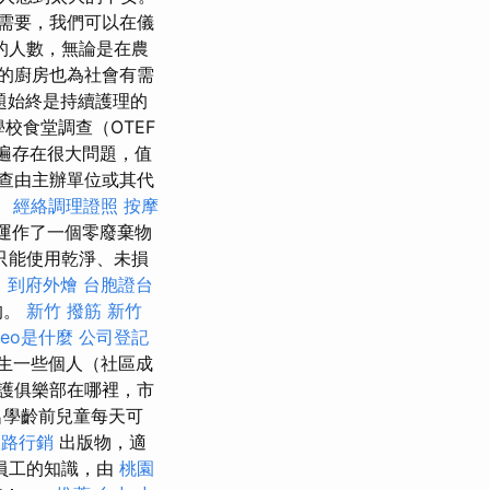
需要，我們可以在儀
的人數，無論是在農
的廚房也為社會有需
題始終是持續護理的
校食堂調查（OTEF
普遍存在很大問題，值
查由主辦單位或其代
。
經絡調理證照
按摩
運作了一個零廢棄物
只能使用乾淨、未損
司
到府外燴
台胞證台
的。
新竹 撥筋
新竹
seo是什麼
公司登記
生一些個人（社區成
護俱樂部在哪裡，市
名學齡前兒童每天可
網路行銷
出版物，適
員工的知識，由
桃園