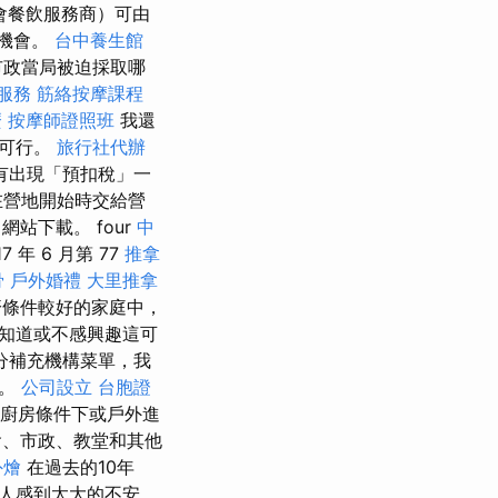
會餐飲服務商）可由
售機會。
台中養生館
市政當局被迫採取哪
服務
筋絡按摩課程
麼
按摩師證照班
我還
是可行。
旅行社代辦
有出現「預扣稅」一
在營地開始時交給營
站下載。 four
中
年 6 月第 77
推拿
骨
戶外婚禮
大里推拿
條件較好的家庭中，
知道或不感興趣這可
分補充機構菜單，我
物。
公司設立
台胞證
廚房條件下或戶外進
、市政、教堂和其他
外燴
在過去的10年
人感到太大的不安。