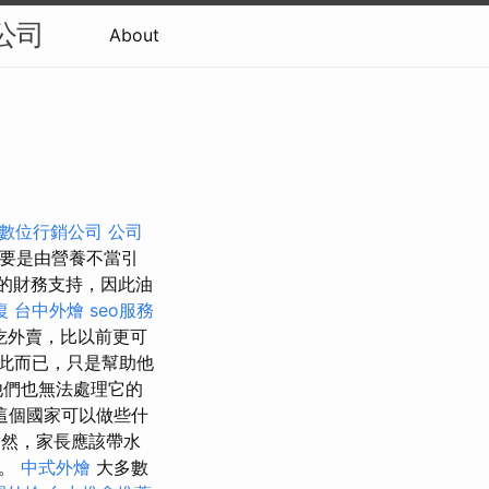
公司
About
數位行銷公司
公司
主要是由營養不當引
的財務支持，因此油
復
台中外燴
seo服務
吃外賣，比以前更可
此而已，只是幫助他
他們也無法處理它的
這個國家可以做些什
然，家長應該帶水
話。
中式外燴
大多數