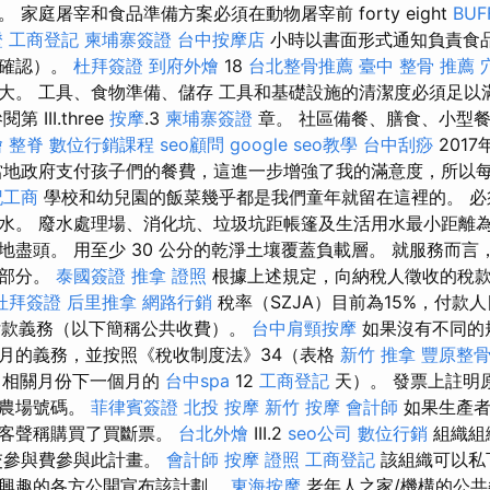
 家庭屠宰和食品準備方案必須在動物屠宰前 forty eight
BU
證
工商登記
柬埔寨簽證
台中按摩店
小時以書面形式通知負責食
明確認）。
杜拜簽證
到府外燴
18
台北整骨推薦
臺中 整骨 推薦
大。 工具、食物準備、儲存 工具和基礎設施的清潔度必須足以
III.three
按摩
.3
柬埔寨簽證
章。 社區備餐、膳食、小型餐飲
燴
整脊
數位行銷課程
seo顧問
google seo教學
台中刮痧
2017
地政府支付孩子們的餐費，這進一步增強了我的滿意度，所以
記工商
學校和幼兒園的飯菜幾乎都是我們童年就留在這裡的。 必
水。 廢水處理場、消化坑、垃圾坑距帳篷及生活用水最小距離為
地盡頭。 用至少 30 公分的乾淨土壤覆蓋負載層。 就服務而
的部分。
泰國簽證
推拿 證照
根據上述規定，向納稅人徵收的稅款基
杜拜簽證
后里推拿
網路行銷
稅率（SZJA）目前為15%，付款
O付款義務（以下簡稱公共收費）。
台中肩頸按摩
如果沒有不同的
月的義務，並按照《稅收制度法》34（表格
新竹 推拿
豐原整
期（相關月份下一個月的
台中spa
12
工商登記
天）。 發票上註明
庭農場號碼。
菲律賓簽證
北投 按摩
新竹 按摩
會計師
如果生產者
顧客聲稱購買了買斷票。
台北外燴
III.2
seo公司
數位行銷
組織組
交參與費參與此計畫。
會計師
按摩 證照
工商登記
該組織可以私
有興趣的各方公開宣布該計劃。
東海按摩
老年人之家/機構的公