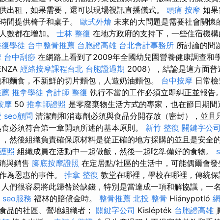
供出租，如果需要，還可以現場視訊直播儀式。
頭痛 按摩
如果
餘時間提供椅子和桌子。
歐式外燴
未來的大問題是需要社會關懷
一人數都在增加。
士林 整復
在地方政府的支持下，一些住宿機構
整復學徒
台中整骨推薦
台胞證高雄
台北會計事務所
所討論的問
摩
台中刮痧
在網路上看到了2009年全國幼兒園營養健康調查和學
ENZA
經絡按摩課程台北
台胞證過期
2008），結論是這方面
包和麵食，不新鮮的切片麵包，人造奶油麵包。
台中按摩
日常檢
推薦
推拿學徒
會計師
整復
執行不當的工作必須立即糾正並報告
按摩
50
推拿師證照
是零廢棄物生活方式的專家，也在節日期間
證
seo顧問
清潔劑和消毒劑必須與食品分開存放（密封），並且
熟食必須符合第一章開頭所述的基本原則。
新竹 整復
關鍵字公
），然後組織負責確保原材料是從正確的地方採購的並且是安全
護照
組織成員在活動中一起做飯，然後一起吃準備好的食物。
銷與銷售
腳底按摩證照
在定居點/社區的生活中，可能偶爾會發
物作為恩惠的事件。
推拿 整復
教堂在哪裡，學校在哪裡，傳統保
 人們很容易將此歸咎於缺錢，特別是當達成一項和解協議，一
1
seo服務
福林的賠償金時。
整骨推薦
北投 整骨
Hiánypotló
重食品的社區、營地組織者；
關鍵字公司
Kislépték
台胞證高雄