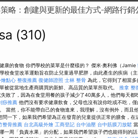
容策略：創建與更新的最佳方式-網路行銷
sa (310)
康的食物 你們學校的菜單是什麼樣的？ 傑米·奧利佛（Jamie
失敗的學校食堂改革運動旨在防止兒童過早肥胖，由此產生的疾病（
外燴點心
整復推薦
復健師證照
士林 整骨
為此，它得到了相當多
單被從當地生產商購買的新鮮、高品質的菜單所取代。
推拿 整
失敗了，因為在食堂用餐的孩子減少了40萬多人，他們每天都
刮痧推薦
他們沒有要求健康飲食，父母也沒有說你吃或不吃，僅
。 當然，你不能帶自己的食物進來，我理解，沒有例外，而且
想問一下，如果我們希望為正在發育的兒童提供正常的膳食，在
竹整骨推薦
台北高級外燴
工商登記
台中油壓
台中筋膜刀放鬆
當
哪一周「負責水果」的分配，如果我們希望孩子們也能得到的