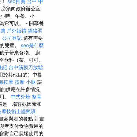
錶！
seo推薦
台中 中
）必須向政府辦公室
十小時、午餐、小
它可以。 - 開幕餐
推薦
戶外婚禮
經絡調
。
公司登記
還有需要
食的兒童。
seo是什麼
孩子帶來食物。 廚
至飲料（茶、可可、
登記
台中筋膜刀放鬆
（用於其他目的）中提
海按摩
按摩 小腿
讓
園的供應在許多情況
作用。
中式外燴
整骨
這是一場客觀因素和
按摩技術士證照班
 計畫參與者的餐點 計畫
與者支付食物費用的
我會對自己農場使用的