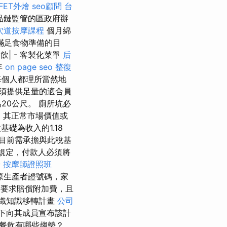
FFET外燴
seo顧問
台
品鏈監管的區政府辦
穴道按摩課程
個月綿
滿足食物準備的目
| - 客製化菜單
后
年
on page seo
整復
每個人都理所當然地
須提供足量的適合員
20公尺。 廁所坑必
言，其正常市場價值或
礎為收入的1.18
人目前需承擔與此稅基
規定，付款人必須將
骨
按摩師證照班
原生產者證號碼，家
要求賠償附加費，且
織知識移轉計畫
公司
下向其成員宣布該計
共餐飲有哪些趨勢？