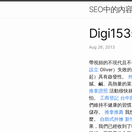
SEO中的內
Digi153
Aug 26, 2013
帶視頻的不現代且不健
設立
Oliver）
起）具有啟發性。
膩、鹹、高熱量的菜
推拿證照
活動很快就
怕。
工商登記
台中
們維持不健康的習慣
儲存。
推拿推薦
我
麼。
自助式外燴
新
果，我們已經收到了