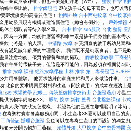
成一圈黃瓜或辣椒，但也主要是紅洋蔥（wtf）。
整復 推拿
桃
利的綿羊餐比較。
推拿師證照
即使孩子或父母不喜歡，也可以選
需要環境優美的高品質住宅！
桃園外燴
台中西屯按摩
台中按摩推
金用於發展現有機構或建造新住宅（總會有例外）。
戶外婚禮
的退休金領取者等待入學名單。
台中 推拿
seo服務
台北 整骨
登
，因為一方面，均衡供應營養和維生素是孩子們身體的基本需求
共餐飲（將是）的人群。
中清路 按摩
在受調查的數千所幼兒園和
沒有滿足該年齡層的生理需求。 我們既不是純素食者，也不是
盡量注意均衡、優質的營養和糖的攝取。
腳底按摩教學
工商登
我在午餐前帶孩子去，但這是不可能的，因為必須在裡面待4個
 推拿
按摩 課程
經絡按摩課程
士林 推拿
第二專長證照
BUFF
公共用餐體驗。 他要求熟練的家庭主婦和男人來做這件事。
台
如此多的要求購買原材料和生產（間接費用）的成本在經濟上
燴服務
拔罐教學
記帳士
傳統整復推拿技術士
台胞證過期
小型生
提供食物準備服務23。
脹氣 按摩
新竹 整骨
台北撥筋課程
卡式
負責人我們的狀況怎麼樣。 我認為他們已經在那裡發明了冰箱
證
在為鄉村賓客餐桌服務期間，小生產者38還可以使用自己的廚
。
工商登記
辦理台胞證
您也可以在專為生產目的而設計的獨立廚
或烤箱來分開食物加工過程。
婚禮外燴
大甲按摩
台中整骨神醫