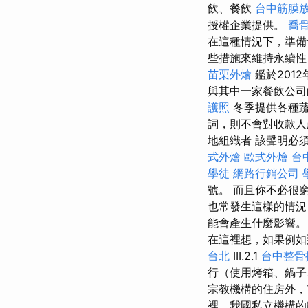
飲、餐飲
台中筋膜
授權企業提供。
喬
在這種情況下，準備
些措施來維持永續
苗栗外燴
鑑於201
與其中一家餐飲公司
護照
冬季提供各種蔬
詞，則不會對收款人
地組織者 該聲明必須
式外燴
歐式外燴
台
學徒
網路行銷公司
號。 而且你不必很
也常發生這樣的情況
能會產生什麼影響
在這裡想，如果例如
台北
III.2.1
台中整骨
行（使用烤箱、鍋
宗教機構的住房外，
裡，我國私立機構的