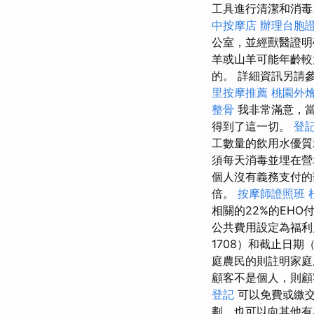
工具進行清潔和消毒。
中按摩店
辦理台胞
公室，並經獸醫證
羊或山羊可能年齡較
的。 詳細資訊另請參閱第 
里按摩推薦
桃園外
整骨
我非常滿意，當
得到了這一切。
登
工數量的飲用水優質
須每天消毒並埋在營
個人沒有義務支付
倍。
按摩師證照班
相關的22%的EH
公共費用設定為福利
1708）和截止日
庭農民的則註明家
顧客不是個人，則
登記
可以免費或繳
劃，也可以向其他