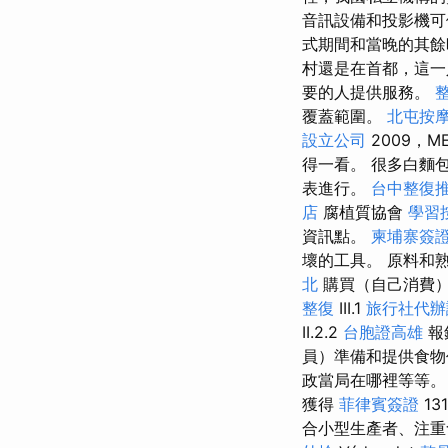
音訊設備和投影機可
式期間和當晚的其
村還是在首都，這
要的人提供服務。
覆蓋範圍。
北屯按
設立公司
2009，M
得一看。 很多白麵
表進行。
台中整復
店
腐植質協會
學習
資訊點。
柬埔寨簽
壞的工具。 原料和
北
購買（自己消費
整復
III.1
旅行社代辦
II.2.2
台胞證高雄
報
員）準備和提供食
政當局在哪裡等等。
獲得
菲律賓簽證
13
合小型生產者、注