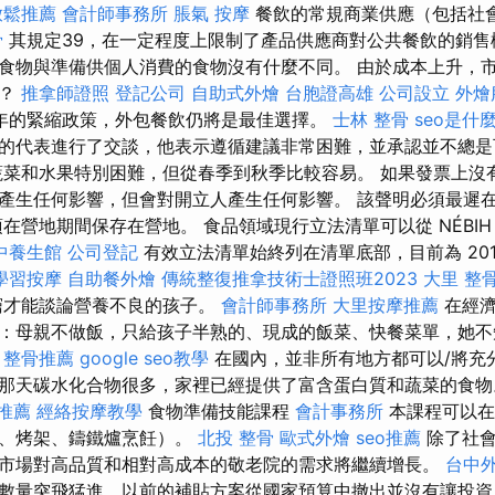
放鬆推薦
會計師事務所
脹氣 按摩
餐飲的常規商業供應（包括社
骨
其規定39，在一定程度上限制了產品供應商對公共餐飲的銷
食物與準備供個人消費的食物沒有什麼不同。 由於成本上升，
性？
推拿師證照
登記公司
自助式外燴
台胞證高雄
公司設立
外燴
2年的緊縮政策，外包餐飲仍將是最佳選擇。
士林 整骨
seo是什
的代表進行了交談，他表示遵循建議非常困難，並承認並不總
菜和水果特別困難，但從春季到秋季比較容易。 如果發票上沒
產生任何影響，但會對開立人產生任何影響。 該聲明必須最遲
在營地期間保存在營地。 食品領域現行立法清單可以從 NÉBIH 網
中養生館
公司登記
有效立法清單始終列在清單底部，目前為 2017 
學習按摩
自助餐外燴
傳統整復推拿技術士證照班2023
大里 整
窮才能談論營養不良的孩子。
會計師事務所
大里按摩推薦
在經濟
：母親不做飯，只給孩子半熟的、現成的飯菜、快餐菜單，她不
。
整骨推薦
google seo教學
在國內，並非所有地方都可以/將充
那天碳水化合物很多，家裡已經提供了富含蛋白質和蔬菜的食
推薦
經絡按摩教學
食物準備技能課程
會計事務所
本課程可以在
子、烤架、鑄鐵爐烹飪）。
北投 整骨
歐式外燴
seo推薦
除了社會
市場對高品質和相對高成本的敬老院的需求將繼續增長。
台中
數量突飛猛進，以前的補貼方案從國家預算中撤出並沒有讓投資