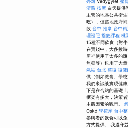
外燴
Védygylet
整
清路 按摩
白天提供
主管的地區公共衛生
吃），但當地政府補
飲
台中 推拿
台中精
理證照
撥筋課程
桃
15種不同飲食（對
在實踐中，大多數時
房裡使用了太多的鹽
焦糖等）也用了大
氣結
台北 整復
復健
供（例如教會、學校
我們來談談實現健康
下是在合約的基礎上
框架有多大，決策者
主觀因素的戰鬥。
Oskó
學按摩
台中整
參與者的飲食可以免
方式提供。 我遵守