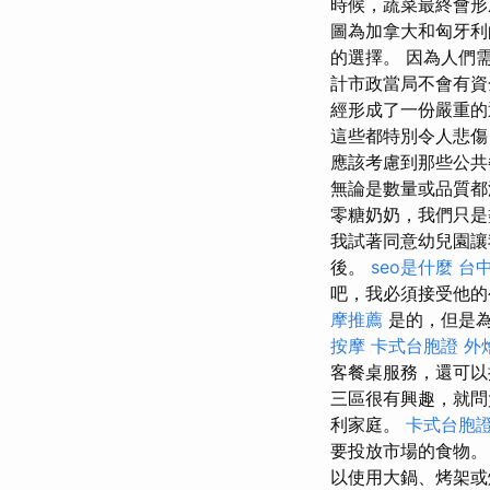
時候，蔬菜最終會形
圖為加拿大和匈牙
的選擇。 因為人們
計市政當局不會有資
經形成了一份嚴重
這些都特別令人悲傷
應該考慮到那些公
無論是數量或品質都
零糖奶奶，我們只是
我試著同意幼兒園讓
後。
seo是什麼
台中
吧，我必須接受他的
摩推薦
是的，但是為
按摩
卡式台胞證
外
客餐桌服務，還可以
三區很有興趣，就問
利家庭。
卡式台胞
要投放市場的食物
以使用大鍋、烤架