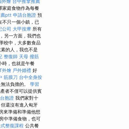
園外燴
台中推拿推薦
擇家庭食物作為每餐
薦ptt
申請台胞證
預
在不只一個小鎮，已
記公司
大甲按摩
所有
，另一方面，我們也
學校中，大多數食品
吃素的人，我也不是
記
整復師
天母 撥筋
小時，也就是午餐
ET外燴
戶外婚禮
好
中 筋膜刀
台中全身按
是無法負擔的。
學習
產者不僅可以提供賓
台胞證
我們家對十
，但還沒有進入匈牙
房來準備和準備他想
房中準備食物，也可
美式整復課程
公共餐