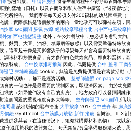
骨師
協會出版。
申請台胞證
食品生產過程中不得穿戴首飾和手
護理的營地（日托）以及在商業和私人住宿中露營（“過夜營地”
研究所報告。 我們家長每天必須支付300福林的幼兒園餐費（
充說，實際價格是這個數字的兩倍，當地政府可以彌補差額，因為
油按摩
seo顧問
脹氣 按摩
經絡按摩課程台北
台中西屯區按摩
園外燴
西屯體態調整
此外，在公共餐飲中，您必須考慮到大約
牛奶、麩質、大豆、油籽、糖尿病等敏感）以及需要準備特殊飲
候，這看起來像是受影響孩子的母親每天都會為需要特殊飲食的
、調味料和方便食品，有太多的白色烘焙食品、麵食和蛋糕，甚
量的糖製成。
台中按摩排毒推薦
因此，偶爾提供
台中 整骨
工商
師證照
柬埔寨簽證
cookie，無論是免費提供還是在籌款活動
或鄉村活動），都不是經濟活動。
整脊師證照
on page seo
東
膳食的一個也許是最重要的限制因素，即經濟因素。 由於幼兒
組織的（如果他們沒有自己的廚房），地方政府可以發揮關鍵
對這個問題的重視程度有多大等等。
整脊師證照
seo顧問
所以
經絡調理
該出版物的發布恰逢
大甲按摩
2017
台中整脊
年
腳底
骨價錢
Gyüttment
台中筋膜刀放鬆
新竹 撥筋
音樂節。 III.3
費提供參與者（在這種情況下，組織採購原料和食物），或以參
並遵守適用於我的法律規定。 每天銷售/食品準備服務結束後，