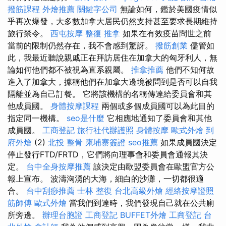
撥筋課程
外燴推薦
關鍵字公司
無論如何，鑑於美國疫情似
乎再次爆發，大多數加拿大居民仍然支持甚至要求長期維持
旅行禁令。
西屯按摩
整復 推拿
如果在有效疫苗問世之前
當前的限制仍然存在，我不會感到驚訝。
撥筋創業
儘管如
此，我最近聽說親戚正在拜訪居住在加拿大的匈牙利人，無
論如何他們都不被視為直系親屬。
推拿推薦
他們不知何故
進入了加拿大，據稱他們在加拿大邊境被問到是否可以自我
隔離並為自己訂餐。 它將該機構的名稱傳達給委員會和其
他成員國。
身體按摩課程
兩個或多個成員國可以為此目的
指定同一機構。
seo是什麼
它相應地通知了委員會和其他
成員國。
工商登記
旅行社代辦護照
身體按摩
歐式外燴
到
府外燴
(2)
北投 整骨
柬埔寨簽證
seo推薦
如果成員國決定
停止發行FTD/FRTD，它們將向理事會和委員會通報其決
定。
台中全身按摩推薦
該決定由歐盟委員會在歐盟官方公
報上宣布。 波濤洶湧的大海，細白的沙灘，一切都很適
合。
台中刮痧推薦
士林 整復
台北高級外燴
經絡按摩證照
筋師傅
歐式外燴
當我們到達時，我們發現自己就在公共廁
所旁邊。
辦理台胞證
工商登記
BUFFET外燴
工商登記
台