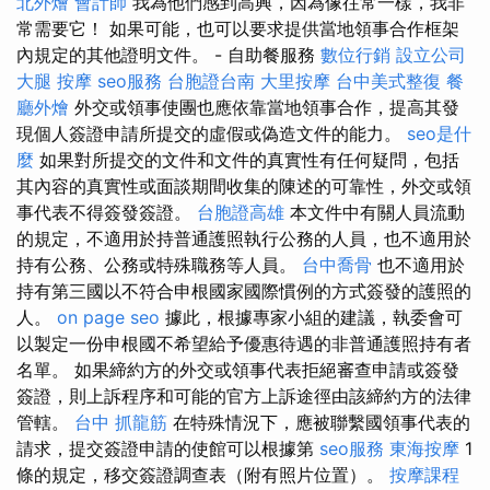
北外燴
會計師
我為他們感到高興，因為像往常一樣，我非
常需要它！ 如果可能，也可以要求提供當地領事合作框架
內規定的其他證明文件。 - 自助餐服務
數位行銷
設立公司
大腿 按摩
seo服務
台胞證台南
大里按摩
台中美式整復
餐
廳外燴
外交或領事使團也應依靠當地領事合作，提高其發
現個人簽證申請所提交的虛假或偽造文件的能力。
seo是什
麼
如果對所提交的文件和文件的真實性有任何疑問，包括
其內容的真實性或面談期間收集的陳述的可靠性，外交或領
事代表不得簽發簽證。
台胞證高雄
本文件中有關人員流動
的規定，不適用於持普通護照執行公務的人員，也不適用於
持有公務、公務或特殊職務等人員。
台中喬骨
也不適用於
持有第三國以不符合申根國家國際慣例的方式簽發的護照的
人。
on page seo
據此，根據專家小組的建議，執委會可
以製定一份申根國不希望給予優惠待遇的非普通護照持有者
名單。 如果締約方的外交或領事代表拒絕審查申請或簽發
簽證，則上訴程序和可能的官方上訴途徑由該締約方的法律
管轄。
台中 抓龍筋
在特殊情況下，應被聯繫國領事代表的
請求，提交簽證申請的使館可以根據第
seo服務
東海按摩
1
條的規定，移交簽證調查表（附有照片位置）。
按摩課程