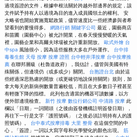
過境簽證的文件，根據申根法關於跨越外部邊界的規定，該
文件賦予持有人以過境為目的進入成員國領土的權利。 安
大略省也開始實施寬鬆政策，儘管速度比一些經濟參與者希
望看到的要慢得多。
網路行銷
關鍵字公司
最近，園藝商店
和苗圃（園藝中心）被允許開業，在春天慢慢變暖的天氣
裡，園藝企業和高爾夫球場被允許重新開放。
歐式外燴
台
中spa
風險很小，因為這些服務大多在戶外運作。
台中排
毒養生館
天母 按摩
按摩 證照
台中輕井澤按摩
台中按摩推
薦
在聯邦層級（杜魯道政府），我估計，儘管與美國有特
殊關係，但邊境仍（或多或少）關閉。
台胞證台北
由於這
些經過深思熟慮的開放（或更確切地說保持關閉）規則，加
拿大每天的新病例數量普遍較低，而且在大多數日子裡甚至
有輕微下降的指標。 此列包含適當的機器可讀數據，以方
便外部邊境檢查。
新竹 按摩
數位行銷公司
中清路 按摩
此
欄以「日期」一詞開頭（之後由簽發機構註明簽發日期），
再往下一行是文字「護照號碼」（之後必須註明持有人的護
照號碼）。
台中泰式按摩排毒
大里 整骨
在這個空間的中
心，「簽證」一詞以大寫字母和光學變化的顏色出現。
筋