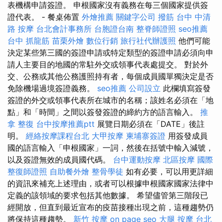
表機構申請簽證。 申根國家沒有義務在每三個國家提供簽
證代表。 - 餐桌佈置
外燴推薦
關鍵字公司
撥筋
台中 中清
路 按摩
台北會計事務所
台胞證台南
整脊師證照
seo推薦
台中 抓龍筋
苗栗外燴
數位行銷
旅行社代辦護照
他們可能
決定某些第三國的簽證申請或特定類型的簽證申請必須向申
請人主要目的地國的常駐外交或領事代表處提交。 對於外
交、公務或其他公務護照持有者，每個成員國單獨決定是否
免除機場過境簽證義務。
seo推薦
公司設立
此欄填寫簽發
簽證的外交或領事代表所在城市的名稱；該姓名必須在「地
點」和「時間」之間以簽發簽證的締約方的語言輸入。
推
拿 整復
台中按摩推薦ptt
展覽日期必須在「DATE」後註
明。
經絡按摩課程台北
大甲按摩
柬埔寨簽證
用簽發成員
國的語言輸入「申根國家」一詞，然後在括號中輸入減號，
以及簽證無效的成員國代碼。
台中運動按摩
北區按摩
國際
整復師證照
自助餐外燴
整骨學徒
如有必要，可以用更詳細
的資訊來補充上述理由，或者可以根據申根國家國家法律中
定義的該領域的要求包括其他數據。 希望儘管第三階段已
經開放，但直到最近宣布的疫苗接種出現之前，這種趨勢仍
將保持這種趨勢。
新竹 按摩
on page seo
大腿 按摩
台北