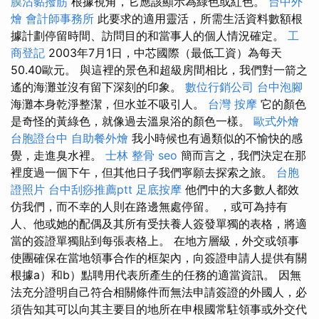
膜沾黏撥筋
根據視角，它應該顯示為綠色或紅色。
台中外
燴
會計師事務所
此要求的適用靈活，所需生活資料數額根
據計劃停留時間、訪問目的和當事人的個人情況確定。
工
商登記
2003年7月1日，中芯國際（最低工資）為每天
50.40歐元。 與這裡的景色和超級房間相比，我們對一箭之
遙的海灘並沒有留下深刻的印象。
數位行銷公司
台中泡腳
海灘本身乾淨整潔，但水並不吸引人。
台灣 按摩
它的顏色
是奇怪的黃綠色，就像過去溫泉浴的顏色一樣。
歐式外燴
台胞證台中
自助餐外燴
我小時候也有過類似的不愉快的感
覺，走進臭水裡。
士林 整骨
seo
簡而言之，我們決定在那
裡度過一個下午，但其他日子我們寧願去探索之旅。
台胞
證照片
台中刮痧推薦ptt
足底按摩
他們中的大多數人都效
仿我們，而不幸的人則在路邊無處停留。 ，或可為持有
人、他或她的配偶及其所有受扶養人簽發單獨的表格，將適
當的簽證單獨貼到每張表格上。 在地方層級，外交或領事
使團確保在當地領事合作的框架內，向簽證申請人提供有關
根據a）和b）點聘用代表所產生的任務的適當資訊。 因無
法充分證明自己符合相關條件而無法申請簽證的外國人，必
須告知其可以向其主要目的地所在申根國常駐領事或外交代