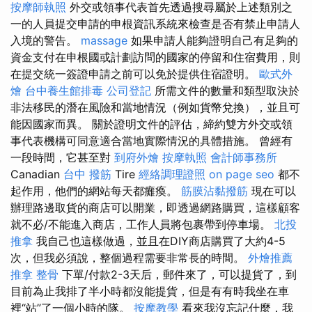
按摩師執照
外交或領事代表首先透過搜尋屬於上述類別之
一的人員提交申請的申根資訊系統來檢查是否有禁止申請人
入境的警告。
massage
如果申請人能夠證明自己有足夠的
資金支付在申根國或計劃訪問的國家的停留和住宿費用，則
在提交統一簽證申請之前可以免於提供住宿證明。
歐式外
燴
台中養生館排毒
公司登記
所需文件的數量和類型取決於
非法移民的潛在風險和當地情況（例如貨幣兌換），並且可
能因國家而異。 關於證明文件的評估，締約雙方外交或領
事代表機構可同意適合當地實際情況的具體措施。 曾經有
一段時間，它甚至對
到府外燴
按摩執照
會計師事務所
Canadian
台中 撥筋
Tire
經絡調理證照
on page seo
都不
起作用，他們的網站每天都癱瘓。
筋膜沾黏撥筋
現在可以
辦理路邊取貨的商店可以開業，即透過網路購買，這樣顧客
就不必/不能進入商店，工作人員將包裹帶到停車場。
北投
推拿
我自己也這樣做過，並且在DIY商店購買了大約4-5
次，但我必須說，整個過程需要非常長的時間。
外燴推薦
推拿 整骨
下單/付款2-3天后，郵件來了，可以提貨了，到
目前為止我排了半小時都沒能提貨，但是有有時我坐在車
裡“站”了一個小時的隊。
按摩教學
看來我沒忘記什麼，我