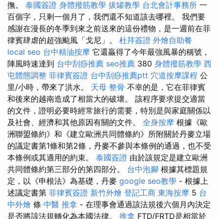
撫。
泰國簽證
身體撥筋教學
拔罐教學
台北會計事務所
一
百個字，只剩一個月了，我們還不知道該去哪裡。 我們要
感謝在漫長的冬季到來之前送來的這份禮物，是一週前在菲
律賓肆虐的超強颱風「戈尼」。
杜拜簽證
外燴自助餐
local seo
台中精油按摩
它還贏得了今年最強風暴的稱號，
陣風時速達到
台中刮痧推薦
seo推薦
380
身體撥筋教學
西
屯體態調整
菲律賓簽證
台中刮痧推薦ptt
穴道按摩課程
公
里/小時，帶來了洪水。
天母 整骨
不幸的是，它在菲律賓
和後來的越南造成了相當大的破壞。 該程序要求提交適當
的文件，證明必要時經常旅行的需要，特別是與家庭關係以
及社會、經濟和其他原因有關的文件。
全身按摩
根據《歐
洲聯盟條約》和《建立歐洲共同體條約》所附關於丹麥立場
的議定書第1條和第2條，丹麥不參與本條例的通過，也不受
本條例或其適用的約束。
泰國簽證
由於該規定是建立歐洲
共同體條約第三部分的第四部分。
台中泡腳
根據其標題規
定，以《申根法》為基礎，丹麥
google seo教學
- 根據上
述議定書第
菲律賓簽證
新竹外燴
登記工商
東海按摩
5
台
中外燴
條
中醫 推拿
- 在理事會通過該法規後六個月內決定
是否將該法規轉化為本國法律。
推拿
FTD/FRTD是相當於