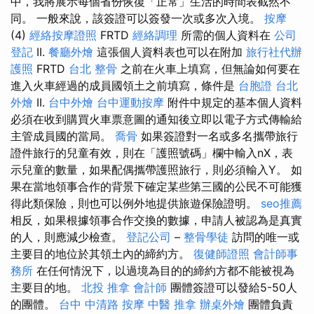
中，我將展示每個省份恢復「正常」生活的時間表截然不
同。 一般來說，該簽證可以簽發一次或多次入境。
按摩
(4)
經絡按摩證照
FRTD
經絡調理
所需的個人資料在
公司
登記
II.
餐廳外燴
這張個人資料表也可以在附加
旅行社代辦
護照
FRTD
台北 整骨
之前在火車上填寫，但無論如何要在
進入火車經過的成員國領土之前填寫，條件是
台胞證
台北
外燴
II.
台中外燴
台中運動按摩
附件中規定的基本個人資料
必須在收到購買火車票意圖的通知後立即以電子方式傳輸給
主管成員國的當局。
喬骨
如果簽證對一名或多名攜帶旅行
證件旅行的兒童有效，則在「護照號碼」欄中輸入nX，表
示兒童的數量，如果配偶攜帶護照旅行，則必須輸入Y。 如
果在當地領事合作的背景下確定某些第三國的公民不可能獲
得此類保險，則也可以例外地提供旅遊保險證明。
seo推薦
相反，如果根據領事合作交換的數據，申請人被認為是真實
的人，則應減少檢查。
登記公司
–
整骨學徒
訪問的唯一或
主要目的地位於其領土內的締約方。
復健師證照
會計師事
務所
在任何情況下，以過境為目的的締約方都不能被視為
主要目的地。
北投 推拿
會計師
團體簽證可以發給5-50人
的團體。
台中 中清路 按摩
中醫 推拿
辦桌外燴
團體負責