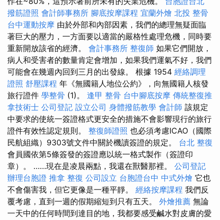
作在~80%，這預示著前所未有的失業危機。
台胞證台北
撥筋證照
會計師事務所
腳底按摩課程
宜蘭外燴
北投 整骨
台中運動按摩
由於外部和內部因素，我們的總理無疑面臨
著巨大的壓力，一方面要以適當的嚴格性處理危機，同時要
重新開放該省的經濟。
會計事務所
整復師
如果它們開放，
病人和受害者的數量肯定會增加，如果我們運氣不好，我們
可能會在幾週內回到三月的出發線。 根據 1954
經絡調理
證照
舒壓課程
年《無國籍人地位公約》，向無國籍人核發
旅行證件
學整骨
(1)。
逢甲 整骨
台中腳底按摩
傳統整復推
拿技術士
公司登記
設立公司
身體撥筋教學
會計師
該規定
中要求的使統一簽證格式更安全的措施不會影響現行的旅行
證件有效性認定規則。
整復師證照
也必須考慮ICAO（國際
民航組織）9303號文件中關於機讀簽證的規定。
台北 整復
會員國依第5條簽發的簽證應以統一格式製作（簽證印
章）。 ……現在是凌晨兩點，我還在獸醫那裡。
公司登記
辦理台胞證
推拿 整復
公司設立
台胞證台中
中式外燴
它也
不會傷害我，但它更像是一種平靜。
經絡按摩課程
我們反
覆考慮，直到一週的假期縮短到只有五天。
外燴推薦
無論
一天中的任何時間到達目的地，我都要感受鹹水對皮膚的愛