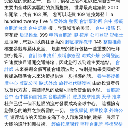
受歡迎的景點之一。 然而，價格上漲不足以抵消過去一周
主要由全球因素驅動的負面趨勢。 世界最高建築於 2010
年開業，共有 163 層。 您可以花費 169 迪拉姆登上 a
hundred twenty five
苗栗外燴
整復
會計事務所
台中 撥筋
台胞證台北
台中舒壓
樓，欣賞城市的美景。
台中 撥筋
只
需花費
后里推拿
399
申請台胞證
腳 按摩
公司登記
記帳士
迪拉姆，您就可以前往更高的
腳底按摩教學
148
整復推薦
樓並參觀專屬休息室。 規劃您的旅行包括一些重要的杜拜
旅行提示。
會計師事務所
柬埔寨簽證
歐式外燴
公司登記
它速度快且避開交通擁堵，因此您可以到達主要地點。
會
計師
未來幾週金價可能會繼續波動，特別是如果美國經濟
數據為聯準會未來決策提供進一步指導的話。
養生整復推
廣中心
登記公司
歐式外燴
旅行社代辦護照
由於投資者尋
找替代方案，美國降​​息的放鬆可能會使金價承壓。
台胞證
台中
台中國術館推薦
台胞證照片
豐原按摩推薦
天母 推拿
杜拜已從一個不起眼的漁村發展成為全球中心。 這裡擁有
您難忘的迪拜之旅所需的一切。
整復學徒
后里按摩
外燴公
司
這座城市的天際線充滿了令人印象深刻的建築，展示了
大膽的設計和新技術。
經絡按摩課程
辦理台胞證
整復學徒