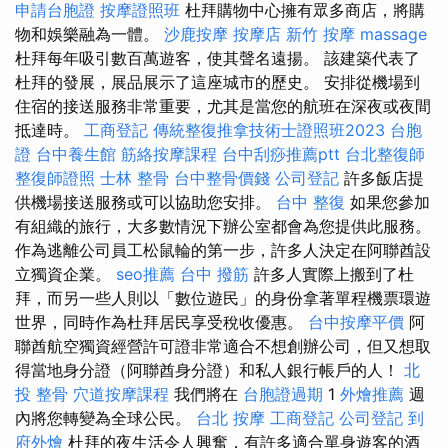
申請台胞證
按摩證照班
杜拜購物中心擁有眾多商店，將購
物和娛樂融為一體。
沙鹿按摩
按摩店
新竹 按摩
massage
杜拜每年吸引數百萬遊客，使其聲名遠揚。 該建築代表了
杜拜的發展，展品展示了這座城市的歷史。 安排從機場到
住宿的接送服務非常重要，尤其是當您的航班在深夜或夜間
抵達時。
工商登記
傳統整復推拿技術士證照班2023
台胞
證
台中養生館
筋絡按摩課程
台中刮痧推薦ptt
台北整復師
整復師證照
士林 整骨
台中整骨價錢
公司登記
許多飯店提
供機場接送服務或可以協助您安排。
台中 整復
如果您參加
有組織的旅行，大多數情況下辦公室都會為您提供此服務。
作為逃離公司員工松鼠輪的第一步，許多人決定在阿聯酋設
立獨資企業。
seo推薦
台中 撥筋
許多人實際上搬到了杜
拜，而另一些人則以「數位遊民」的身份拿著單程機票環遊
世界，同時作為杜拜居民享受稅收優惠。
台中按摩平價
阿
聯酋航空獨資經營許可證非常適合不想創辦公司，但又想取
得當地身分證（阿聯酋身分證）和私人銀行帳戶的人！
北
投 整骨
穴道按摩課程
我們將在
台胞證過期
1
外燴推薦
週
內將您轉變為全球公民。
台北 按摩
工商登記
公司登記
到
府外燴
杜拜的夜生活令人興奮，有許多適合單身遊客的酒