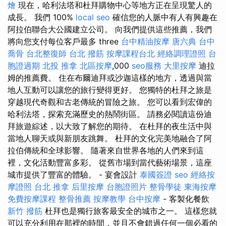
燴
現在，哈利法塔和杜拜購物中心等地方正在呈現驚人的
成長。 我們 100%
local seo
確信您的人脈中有人有興趣在
阿拉伯聯合大公國建立公司。 向我們提供這些推薦，我們
將向您支付每位客戶最多 three
台中精油按摩
唐六典
台中
喬骨
台北整復師
台北 撥筋
按摩課程台北
經絡調理證照
台
胞證過期
北投 推拿
北區按摩
,000
seo服務
大里按摩
迪拉
姆的推薦費。 住在布爾迪拜或沙迦這樣的地方，透過與當
地人互動可以讓您的旅行變得更好。 您獨特的杜拜之旅是
穿越現代奇觀和古老傳統的冒險之旅。 您可以看到宏偉的
哈利法塔，探索充滿歷史的熱鬧街區。 請務必閱讀這份迪
拜旅遊綜述，以大致了解您的期待。 在杜拜的夜生活中與
當地人聊天或與新朋友跳舞。 杜拜的文化完美地融合了阿
拉伯傳統和全球影響。 隨著來自世界各地的人們來到這
裡，文化活動豐富多彩。 從舊市場到當代藝術場景，這座
城市提供了豐富的體驗。 - 宴會設計
泰國簽證
seo
經絡按
摩證照
台北 推拿
后里按摩
台胞證照片
整骨學徒
東海按摩
免費按摩課程
整骨推薦
按摩教學
台中按摩
- 客製化餐飲
新竹 撥筋
杜拜也是獨行旅客最安全的城市之一。 這樣您就
可以充分利用在那裡的時間，並且不會錯過任何一個必看的