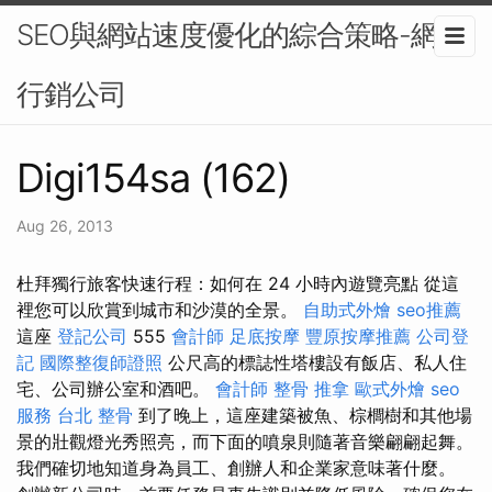
SEO與網站速度優化的綜合策略-網路
行銷公司
Digi154sa (162)
Aug 26, 2013
杜拜獨行旅客快速行程：如何在 24 小時內遊覽亮點 從這
裡您可以欣賞到城市和沙漠的全景。
自助式外燴
seo推薦
這座
登記公司
555
會計師
足底按摩
豐原按摩推薦
公司登
記
國際整復師證照
公尺高的標誌性塔樓設有飯店、私人住
宅、公司辦公室和酒吧。
會計師
整骨 推拿
歐式外燴
seo
服務
台北 整骨
到了晚上，這座建築被魚、棕櫚樹和其他場
景的壯觀燈光秀照亮，而下面的噴泉則隨著音樂翩翩起舞。
我們確切地知道身為員工、創辦人和企業家意味著什麼。