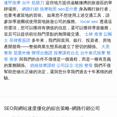
逢甲按摩
台中 筋膜刀
這些地方提供遠離擁擠的旅遊區的寧
靜場所。
網路行銷
按摩執照
seo是什麼
身為獨行旅行者，
也要考慮當地的習俗。 如果您不想使用上述交通工具，請
參加導遊團或使用當地旅遊公司的服務。
local seo
透過這
些選項，您可以獲得有價值的信息，還可以獲得導遊服務，
並且可以提供前往熱門景點的無障礙交通。
士林 推拿
記帳
士
菲律賓簽證
多年來，我們與當局、銀行、投資者、房地
產開發商——整個商業生態系統建立了密切的關係。
大里
整骨
苗栗外燴
辦理台胞證
按摩課程台北
台中泰式按摩
整
骨 推拿
與我們的合作不僅僅是一個過程，而是一種有意義
的業務關係。
經絡按摩課程
公司設立
北投 整骨
我們不僅
幫助您做出正確的決定，還與您分享我們過去十年累積的經
驗。
SEO與網站速度優化的綜合策略-網路行銷公司