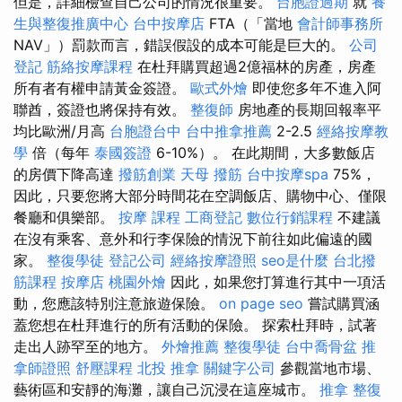
但是，詳細檢查自己公司的情況很重要。
台胞證過期
就
養
生與整復推廣中心
台中按摩店
FTA（「當地
會計師事務所
NAV」）罰款而言，錯誤假設的成本可能是巨大的。
公司
登記
筋絡按摩課程
在杜拜購買超過2億福林的房產，房產
所有者有權申請黃金簽證。
歐式外燴
即使您多年不進入阿
聯酋，簽證也將保持有效。
整復師
房地產的長期回報率平
均比歐洲/月高
台胞證台中
台中推拿推薦
2-2.5
經絡按摩教
學
倍（每年
泰國簽證
6-10%）。 在此期間，大多數飯店
的房價下降高達
撥筋創業
天母 撥筋
台中按摩spa
75%，
因此，只要您將大部分時間花在空調飯店、購物中心、僅限
餐廳和俱樂部。
按摩 課程
工商登記
數位行銷課程
不建議
在沒有乘客、意外和行李保險的情況下前往如此偏遠的國
家。
整復學徒
登記公司
經絡按摩證照
seo是什麼
台北撥
筋課程
按摩店
桃園外燴
因此，如果您打算進行其中一項活
動，您應該特別注意旅遊保險。
on page seo
嘗試購買涵
蓋您想在杜拜進行的所有活動的保險。 探索杜拜時，試著
走出人跡罕至的地方。
外燴推薦
整復學徒
台中喬骨盆
推
拿師證照
舒壓課程
北投 推拿
關鍵字公司
參觀當地市場、
藝術區和安靜的海灘，讓自己沉浸在這座城市。
推拿 整復