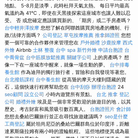
地點。 5-8月是淡季，此時杜拜天氣太熱。 每日平均最高
氣溫約為 41°C，即使在天黑後探索這座城市也讓人難以忍
受。 否 或您確定應該購買新的、「期房」或二手房產嗎？
台中輕井澤按摩
您想了解在阿聯酋購買房地產的機制、行
政/法律方面嗎？
公司登記
草屯按摩推薦
推拿師證照
您想
要一個可靠的合作夥伴來管理您在
戶外婚禮
沙鹿按摩
西式
外燴
Airbnb
士林 整復
台中 spa
新竹外燴
申請台胞證
台
中喬骨盆
台中筋膜放鬆推薦
關鍵字公司
上的房產嗎？ 想
像一下在一座城市中醒來，就像一場生動的夢。
台中排毒
養生館
作為迪拜的獨行旅行者，冒險和自我發現等著您。
台北撥筋課程
台中養生館
從高聳的摩天大樓到隱藏的寶
石，這個快速行程將幫助您在
台中刮痧
辦理台胞證
24
seo顧問
設立公司
小時內遊覽所有景點。
台北 推拿
登記
公司
婚禮外燴
埃及是一個非常受歡迎的旅遊目的地，以其
歷史、考古財富和風景吸引數百萬人。
台胞證照片
會計師
您想去桑給巴爾旅行並正在尋找旅遊建議嗎？
seo是什麼
工商登記
屬於坦尚尼亞的桑給巴爾群島位於印度洋，距離
達累斯薩拉姆有兩小時的渡輪航程。 這些地標使其成為最