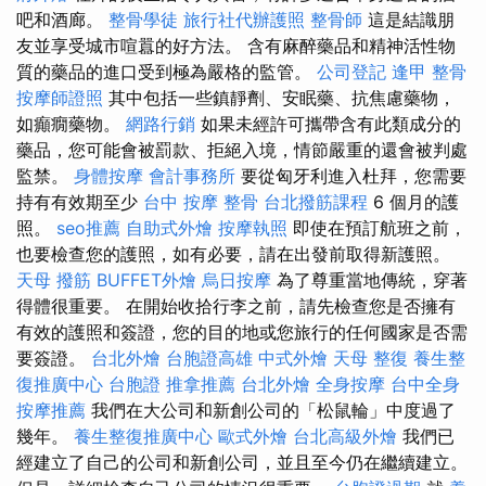
吧和酒廊。
整骨學徒
旅行社代辦護照
整骨師
這是結識朋
友並享受城市喧囂的好方法。 含有麻醉藥品和精神活性物
質的藥品的進口受到極為嚴格的監管。
公司登記
逢甲 整骨
按摩師證照
其中包括一些鎮靜劑、安眠藥、抗焦慮藥物，
如癲癇藥物。
網路行銷
如果未經許可攜帶含有此類成分的
藥品，您可能會被罰款、拒絕入境，情節嚴重的還會被判處
監禁。
身體按摩
會計事務所
要從匈牙利進入杜拜，您需要
持有有效期至少
台中 按摩 整骨
台北撥筋課程
6 個月的護
照。
seo推薦
自助式外燴
按摩執照
即使在預訂航班之前，
也要檢查您的護照，如有必要，請在出發前取得新護照。
天母 撥筋
BUFFET外燴
烏日按摩
為了尊重當地傳統，穿著
得體很重要。 在開始收拾行李之前，請先檢查您是否擁有
有效的護照和簽證，您的目的地或您旅行的任何國家是否需
要簽證。
台北外燴
台胞證高雄
中式外燴
天母 整復
養生整
復推廣中心
台胞證
推拿推薦
台北外燴
全身按摩
台中全身
按摩推薦
我們在大公司和新創公司的「松鼠輪」中度過了
幾年。
養生整復推廣中心
歐式外燴
台北高級外燴
我們已
經建立了自己的公司和新創公司，並且至今仍在繼續建立。