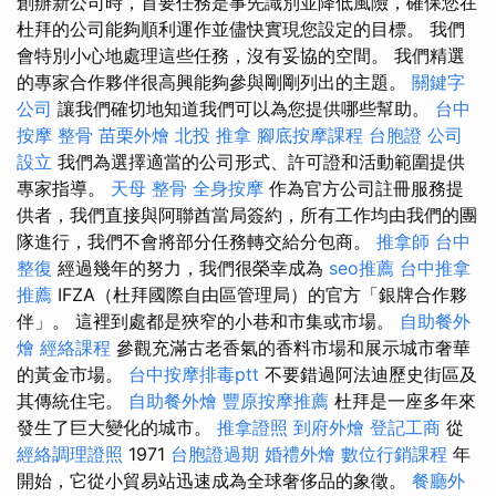
創辦新公司時，首要任務是事先識別並降低風險，確保您在
杜拜的公司能夠順利運作並儘快實現您設定的目標。 我們
會特別小心地處理這些任務，沒有妥協的空間。 我們精選
的專家合作夥伴很高興能夠參與剛剛列出的主題。
關鍵字
公司
讓我們確切地知道我們可以為您提供哪些幫助。
台中
按摩 整骨
苗栗外燴
北投 推拿
腳底按摩課程
台胞證
公司
設立
我們為選擇適當的公司形式、許可證和活動範圍提供
專家指導。
天母 整骨
全身按摩
作為官方公司註冊服務提
供者，我們直接與阿聯酋當局簽約，所有工作均由我們的團
隊進行，我們不會將部分任務轉交給分包商。
推拿師
台中
整復
經過幾年的努力，我們很榮幸成為
seo推薦
台中推拿
推薦
IFZA（杜拜國際自由區管理局）的官方「銀牌合作夥
伴」。 這裡到處都是狹窄的小巷和市集或市場。
自助餐外
燴
經絡課程
參觀充滿古老香氣的香料市場和展示城市奢華
的黃金市場。
台中按摩排毒ptt
不要錯過阿法迪歷史街區及
其傳統住宅。
自助餐外燴
豐原按摩推薦
杜拜是一座多年來
發生了巨大變化的城市。
推拿證照
到府外燴
登記工商
從
經絡調理證照
1971
台胞證過期
婚禮外燴
數位行銷課程
年
開始，它從小貿易站迅速成為全球奢侈品的象徵。
餐廳外