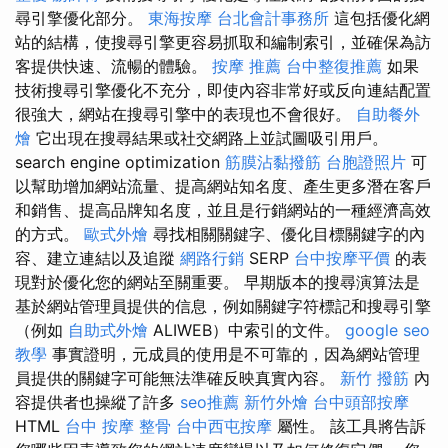
尋引擎優化部分。
東海按摩
台北會計事務所
這包括優化網
站的結構，使搜尋引擎更容易抓取和編制索引，並確保為訪
客提供快速、流暢的體驗。
按摩 推薦
台中整復推薦
如果
技術搜尋引擎優化不充分，即使內容非常好或反向連結配置
很強大，網站在搜尋引擎中的表現也不會很好。
自助餐外
燴
它出現在搜尋結果或社交網路上並試圖吸引用戶。
search engine optimization
筋膜沾黏撥筋
台胞證照片
可
以幫助增加網站流量、提高網站知名度、產生更多潛在客戶
和銷售、提高品牌知名度，並且是行銷網站的一種經濟高效
的方式。
歐式外燴
尋找相關關鍵字、優化目標關鍵字的內
容、建立連結以及追蹤
網路行銷
SERP
台中按摩平價
的表
現對於優化您的網站至關重要。 早期版本的搜尋演算法是
基於網站管理員提供的信息，例如關鍵字符標記和搜尋引擎
（例如
自助式外燴
ALIWEB）中索引的文件。
google seo
教學
事實證明，元成員的使用是不可靠的，因為網站管理
員提供的關鍵字可能無法準確反映真實內容。
新竹 撥筋
內
容提供者也操縱了許多
seo推薦
新竹外燴
台中頭部按摩
HTML
台中 按摩 整骨
台中西屯按摩
屬性。 該工具將告訴