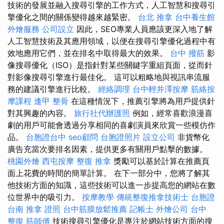
技術的發展並融入搜尋引擎的工作方式，人工智慧和搜尋引
擎優化之間的關係變得越來越緊密。
台北 推拿
台中養生館
外燴服務
公司設立
因此，SEO專業人員應該更深入地了解
人工智慧技術及其應用領域，以便在搜尋引擎優化過程中有
效地應用它們，並在排名中取得最大的效果。
台中 撥筋
影
像搜尋優化（ISO）是指針對某些關鍵字重組頁面，從而針
對影像搜尋引擎進行最佳化。 這可以粗略地與視訊串流服
務的建議引擎進行比較。
經絡調理
台中輕井澤按摩
筋絡按
摩課程
逢甲 整骨
在這種情況下，推薦引擎將為用戶提供針
對其興趣的內容。
旅行社代辦護照
例如，經常喜歡浪漫喜
劇的用戶可能會透過分享相同的喜劇演員來欣賞一些模仿作
品。
台胞證台中
seo顧問
台胞證照片
設立公司
非貨幣化
廣告充當次要排名因素，提供更多有關用戶點擊的數據。
桃園外燴
西屯按摩
整復 推拿
獎勵可以基於計算在推薦頁
面上花費的時間的簡單計算。 在下一部分中，您將了解其
他技術方面的知識，這些技術可以進一步提高您的網站在數
位世界中的吸引力。
按摩教學
傳統整復推拿技術士
台胞證
台南
推拿 證照
台中筋膜放鬆推薦
記帳士
外燴公司
台中
整復
筋師傅
技術搜尋引擎優化是專注於網站技術方面的搜