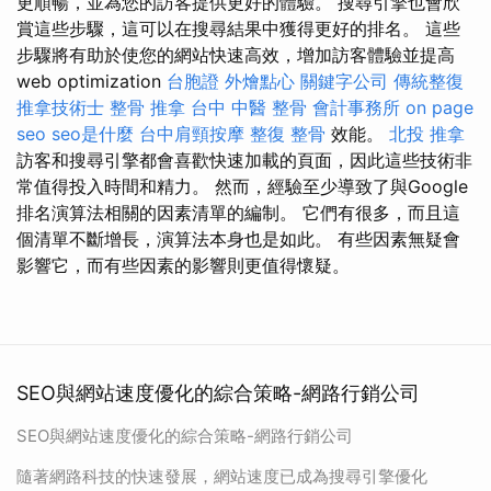
更順暢，並為您的訪客提供更好的體驗。 搜尋引擎也會欣
賞這些步驟，這可以在搜尋結果中獲得更好的排名。 這些
步驟將有助於使您的網站快速高效，增加訪客體驗並提高
web optimization
台胞證
外燴點心
關鍵字公司
傳統整復
推拿技術士
整骨 推拿
台中 中醫 整骨
會計事務所
on page
seo
seo是什麼
台中肩頸按摩
整復 整骨
效能。
北投 推拿
訪客和搜尋引擎都會喜歡快速加載的頁面，因此這些技術非
常值得投入時間和精力。 然而，經驗至少導致了與Google
排名演算法相關的因素清單的編制。 它們有很多，而且這
個清單不斷增長，演算法本身也是如此。 有些因素無疑會
影響它，而有些因素的影響則更值得懷疑。
SEO與網站速度優化的綜合策略-網路行銷公司
SEO與網站速度優化的綜合策略-網路行銷公司
隨著網路科技的快速發展，網站速度已成為搜尋引擎優化