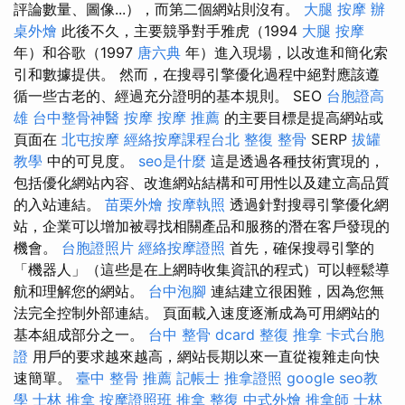
評論數量、圖像...），而第二個網站則沒有。
大腿 按摩
辦
桌外燴
此後不久，主要競爭對手雅虎（1994
大腿 按摩
年）和谷歌（1997
唐六典
年）進入現場，以改進和簡化索
引和數據提供。 然而，在搜尋引擎優化過程中絕對應該遵
循一些古老的、經過充分證明的基本規則。 SEO
台胞證高
雄
台中整骨神醫
按摩
按摩 推薦
的主要目標是提高網站或
頁面在
北屯按摩
經絡按摩課程台北
整復 整骨
SERP
拔罐
教學
中的可見度。
seo是什麼
這是透過各種技術實現的，
包括優化網站內容、改進網站結構和可用性以及建立高品質
的入站連結。
苗栗外燴
按摩執照
透過針對搜尋引擎優化網
站，企業可以增加被尋找相關產品和服務的潛在客戶發現的
機會。
台胞證照片
經絡按摩證照
首先，確保搜尋引擎的
「機器人」（這些是在上網時收集資訊的程式）可以輕鬆導
航和理解您的網站。
台中泡腳
連結建立很困難，因為您無
法完全控制外部連結。 頁面載入速度逐漸成為可用網站的
基本組成部分之一。
台中 整骨 dcard
整復 推拿
卡式台胞
證
用戶的要求越來越高，網站長期以來一直從複雜走向快
速簡單。
臺中 整骨 推薦
記帳士
推拿證照
google seo教
學
士林 推拿
按摩證照班
推拿 整復
中式外燴
推拿師
士林