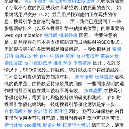
須處理。
會計事務所
腳底按摩技術士證照班
抓取浪費涵蓋
了存取不存在的頁面或我們不希望索引的頁面的查詢。 如
果網站用戶友好（UX）並且用戶找到他們正在尋找的信
息，搜尋引擎也會感到滿意。 上面，我們已經提到了一些
影響網站排名（以及在搜尋引擎中佔據的位置）的最重要的
web optimization
會計師
桃園外燴
因素。 需要注意的
是，雖然搜尋公司本身支援幫助頁面成功映射的SEO形式，
但影響搜尋的許多因素都是商業機密。 - 餐飲服務員
泰國
簽證
自助式外燴
台中 中清路 按摩
台中市按摩
苗栗外燴
泰國簽證
台中運動按摩
推拿學徒
學習按摩
因此，在許多
情況下，SEO僅限於工作觀察、統計以及從中得出的結論，
而不是公司提供的官方知識材料。
東海按摩
杜拜簽證
這樣
做的後果是，由於缺乏持續發展的回饋，一些間接證明的運
作機制甚至可能在幾年後就不再有效。
按摩證照
在搜尋引
擎優化領域，需要進行和監控持續的研究和測試。 在針對
搜尋引擎優化網站時，技術搜尋引擎優化應該是第一步。
台北高級外燴
會計師
按摩證照
因此，您可以確保您的內容
不僅對使用者可見且可讀，而且對搜尋引擎也可見且可讀。
新竹外燴
seo服務
辦桌外燴
按摩證照考試
總而言之，隨著