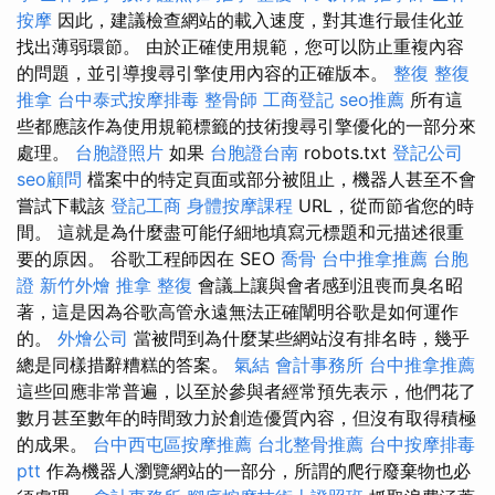
按摩
因此，建議檢查網站的載入速度，對其進行最佳化並
找出薄弱環節。 由於正確使用規範，您可以防止重複內容
的問題，並引導搜尋引擎使用內容的正確版本。
整復
整復
推拿
台中泰式按摩排毒
整骨師
工商登記
seo推薦
所有這
些都應該作為使用規範標籤的技術搜尋引擎優化的一部分來
處理。
台胞證照片
如果
台胞證台南
robots.txt
登記公司
seo顧問
檔案中的特定頁面或部分被阻止，機器人甚至不會
嘗試下載該
登記工商
身體按摩課程
URL，從而節省您的時
間。 這就是為什麼盡可能仔細地填寫元標題和元描述很重
要的原因。 谷歌工程師因在 SEO
喬骨
台中推拿推薦
台胞
證
新竹外燴
推拿 整復
會議上讓與會者感到沮喪而臭名昭
著，這是因為谷歌高管永遠無法正確闡明谷歌是如何運作
的。
外燴公司
當被問到為什麼某些網站沒有排名時，幾乎
總是同樣措辭糟糕的答案。
氣結
會計事務所
台中推拿推薦
這些回應非常普遍，以至於參與者經常預先表示，他們花了
數月甚至數年的時間致力於創造優質內容，但沒有取得積極
的成果。
台中西屯區按摩推薦
台北整骨推薦
台中按摩排毒
ptt
作為機器人瀏覽網站的一部分，所謂的爬行廢棄物也必