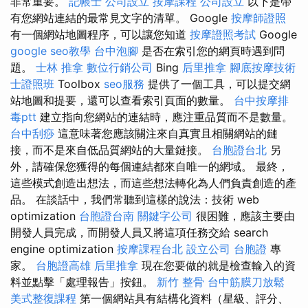
非常重要。
記帳士
公司設立
按摩課程
公司設立
以下是帶
有您網站連結的最常見文字的清單。 Google
按摩師證照
有一個網站地圖程序，可以讓您知道
按摩證照考試
Google
google seo教學
台中泡腳
是否在索引您的網頁時遇到問
題。
士林 推拿
數位行銷公司
Bing
后里推拿
腳底按摩技術
士證照班
Toolbox
seo服務
提供了一個工具，可以提交網
站地圖和提要，還可以查看索引頁面的數量。
台中按摩排
毒ptt
建立指向您網站的連結時，應注重品質而不是數量。
台中刮痧
這意味著您應該關注來自真實且相關網站的鏈
接，而不是來自低品質網站的大量鏈接。
台胞證台北
另
外，請確保您獲得的每個連結都來自唯一的網域。 最終，
這些模式創造出想法，而這些想法轉化為人們負責創造的產
品。 在談話中，我們常聽到這樣的說法：技術 web
optimization
台胞證台南
關鍵字公司
很困難，應該主要由
開發人員完成，而開發人員又將這項任務交給 search
engine optimization
按摩課程台北
設立公司
台胞證
專
家。
台胞證高雄
后里推拿
現在您要做的就是檢查輸入的資
料並點擊「處理報告」按鈕。
新竹 整骨
台中筋膜刀放鬆
美式整復課程
第一個網站具有結構化資料（星級、評分、