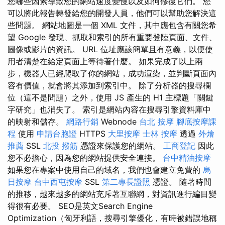
您哪些因素導致您的網站速度變慢以及如何修復它們。 您
可以將此報告轉發給您的開發人員，他們可以幫助您解決這
些問題。 網站地圖是一個 XML 文件，其中應包含有關您希
望 Google 發現、抓取和索引的所有重要登陸頁面、文件、
圖像或影片的資訊。 URL 位址應該簡單且有意義，以便使
用者清楚在給定頁面上等待著什麼。 如果完成了以上兩
步，機器人已經爬取了你的網站，成功渲染，並判斷頁面內
容有價值，就會將其添加到索引中。 除了分析器的搜尋欄
位（這不是問題）之外，使用 JS 產生的 H1 主標題「關鍵
字研究」也消失了。 索引是網站內容在搜尋引擎資料庫中
的映射和儲存。
網路行銷
Webnode
台北 按摩
腳底按摩課
程
使用
申請台胞證
HTTPS
大里按摩
士林 按摩
透過
外燴
推薦
SSL
北投 撥筋
憑證來保護您的網站。
工商登記
因此
您不必擔心，因為您的網站提供安全連接。
台中精油按摩
如果您在專案中使用自己的域名，我們也會建立免費的
烏
日按摩
台中西屯按摩
SSL
第二專長證照
憑證。 隨著時間
的推移，越來越多的網站充斥著互聯網，對資訊進行編目變
得很有必要。 SEO是英文Search Engine
Optimization（匈牙利語，搜尋引擎優化，有時被錯誤地稱