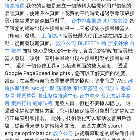
推拿推薦
我們的目標是建立一個能夠大幅優化用戶價值的
登陸頁面，使用戶在頁面上花費的平均時間超過爭奪頂級搜
尋引擎結果的類似競爭對手。
台中排毒推薦
柬埔寨簽證
為
了讓您的網站出現在搜尋結果中，它必須先被搜尋機器人
（爬蟲）發現。
工商登記
搜尋機器人使用連結在網路上移
動，從而發現新頁面。
設立公司
BUFFET外燴
辦桌外燴
台
中 按摩
技術SEO是SEO的一部分，負責您的網站被搜尋機
器人發現、映射、索引並最終出現在搜尋引擎的搜尋結果
中。 還有一個免費工具可以檢查頁面的載入速度。 透過
Google PageSpeed Insights，您可以了解頁面的速度。
當然，在某些時候您會需要專業的協助，除非您是 Web
經
絡按摩證照
seo是什麼
筋師傅
柬埔寨簽證
公司設立
整脊
整骨
豐原整骨
養生整復推廣中心
台中整脊
台北會計事務
所
網路行銷
經絡課程
開發人員，但也不要掉以輕心。 透
過優化網站的技術方面，您可以確保搜尋引擎對您的網站進
行正確索引和排名。 此外，技術優化可以幫助改善用戶體
驗，從而帶來更多的轉換和銷售。 這些先進的 search
engine optimization
設立公司
技術將幫助您的網站運作得