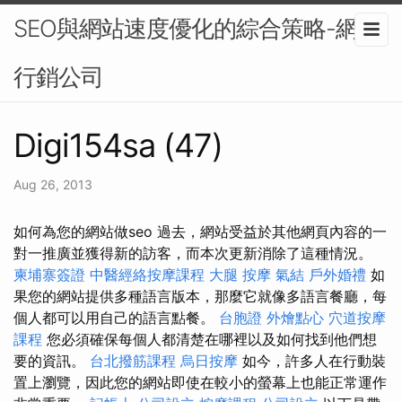
SEO與網站速度優化的綜合策略-網路
行銷公司
Digi154sa (47)
Aug 26, 2013
如何為您的網站做seo 過去，網站受益於其他網頁內容的一
對一推廣並獲得新的訪客，而本次更新消除了這種情況。
柬埔寨簽證
中醫經絡按摩課程
大腿 按摩
氣結
戶外婚禮
如
果您的網站提供多種語言版本，那麼它就像多語言餐廳，每
個人都可以用自己的語言點餐。
台胞證
外燴點心
穴道按摩
課程
您必須確保每個人都清楚在哪裡以及如何找到他們想
要的資訊。
台北撥筋課程
烏日按摩
如今，許多人在行動裝
置上瀏覽，因此您的網站即使在較小的螢幕上也能正常運作