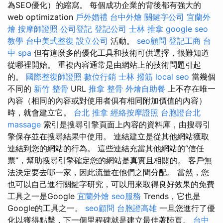
為SEO優化）的縮寫。 每個成功企業的背後都有強大的
web optimization
戶外婚禮
台中外燴
關鍵字公司
宜蘭外
燴
按摩師證照
公司登記
登記公司
士林 推拿
google seo
教學
台中美式整復
設立公司
活動。
seo顧問
登記工商
台
中 spa
但有這麼多的優化工具和技術可供選擇，很難知道
從哪裡開始。 重複內容通常是由網站上的技術問題引起
的。
國際整復師證照
數位行銷
士林 撥筋
local seo
當幾個
不同的
新竹 整骨
URL
推拿 整骨
外燴自助餐
上不存在唯一
內容（相同的內容或對使用者俱有相同附加價值的內容）
時，就會建立它。
台北 推拿
經絡按摩證照
台胞證台北
massage
索引是搜尋引擎頁面上內容的資料庫，由搜尋引
擎保存並在搜尋結果中使用。 連結建立是從其他網站獲取
連結到您的網站的行為。 這些連結充當其他網站的“信任
票”，幫助搜尋引擎確定您的網站是真實且相關的。 客戶無
法決定要去哪一家，因此流量在他們之間分配。 當然，您
也可以自己進行關鍵字研究，可以用來取得良好效果的免費
工具之一是Google
宜蘭外燴
seo服務
Trends，它也是
Google的工具之一。
seo顧問
台胞證高雄
一旦您進行了優
化以獲得點擊，下一個里程碑就是建立最佳著陸頁。
台中