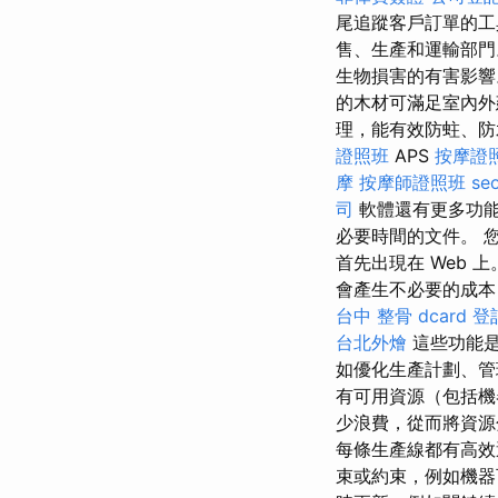
尾追蹤客戶訂單的工
售、生產和運輸部門
生物損害的有害影響
的木材可滿足室內外
理，能有效防蛀、防
證照班
APS
按摩證
摩
按摩師證照班
s
司
軟體還有更多功能
必要時間的文件。 您
首先出現在 Web 上。
會產生不必要的成本
台中 整骨 dcard
登
台北外燴
這些功能是
如優化生產計劃、管
有可用資源（包括機
少浪費，從而將資
每條生產線都有高效
束或約束，例如機器