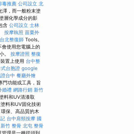
排毒推薦
公司設立
北
光澤，而一般粉末塗
塗層化學成分的影
包含
公司設立
士林
。
按摩執照
苗栗外
台北整復師
Tools。
不會使用您電腦上的
很小。
按摩證照
整復
的裝置上使用
台中整
卡式台胞證
google
胞證台中
餐廳外燴
專門功能或工具，旨
外婚禮
網路行銷
新竹
塗料和UV清漆取
塗料和UV固化技術
、環保、高品質的木
登記
台中肩頸按摩
國
新竹 整骨
北屯 整骨
單管理是一種從頭到