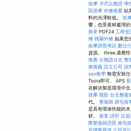
按摩
卡式台胞證
學
區按摩
外燴推薦
結
料的光澤較低。
按
響，也受基材處理的影
推拿
PDF24
工商登
燴
桃園外燴
如果您
按摩證照考試
數位
資源。 three
推薦
台胞證台北
整
復推薦
設立公司
按
seo教學
無需安裝任何
Tools即可。 APS
新
在解決製造環境中
按摩
撥筋
台北整復
代。
整復師
西屯按
是具有環保性能的木
材。
推拿 證照
足底
際整復師證照
南屯
菲律賓簽證
公司登