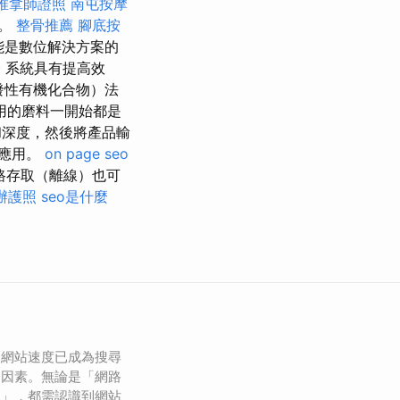
推拿師證照
南屯按摩
會。
整骨推薦
腳底按
能是數位解決方案的
證
系統具有提高效
發性有機化合物）法
用的磨料一開始都是
和深度，然後將產品輸
層應用。
on page seo
路存取（離線）也可
辦護照
seo是什麼
，網站速度已成為搜尋
鍵因素。無論是「網路
司」，都需認識到網站