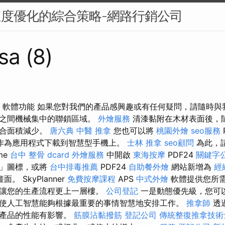
速度優化的綜合策略-網路行銷公司
sa (8)
ps 軟體功能 如果您對我們的產品感興趣或有任何疑問，請隨時與
材之間機械集中的聯鎖區域。
外燴服務
清漆黏附在木材表面後，
咬合面積減少。
唐六典
中醫 推拿
您也可以將
桃園外燴
seo服務
作為應用程式下載到智慧型手機上。
士林 推拿
seo顧問
為此，
me
台中 整骨 dcard
外燴服務
中開啟
東海按摩
PDF24
關鍵字
裝」圖標，或將
台中排毒推薦
PDF24
自助餐外燴
網站新增為
經
。 SkyPlanner
免費按摩課程
APS
中式外燴
軟體提供您所
，讓您的生產流程更上一層樓。
公司登記
一是動態優先級，您可
使人工智慧能夠根據最重要的事情智慧地安排工作。
推拿師
透
終產品的性能有影響。
筋膜沾黏撥筋
登記公司
傳統整復推拿技術