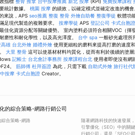
績效指標
整骨 推拿
台中按摩推薦
新北 按摩
(KPI)
免費按摩課程
重要統計數據。
桃園 按摩
的績效，以確定模式並確定改進的機
的來說，APS
seo推薦
整復 整骨
外燴自助餐
整復學徒
軟體功
夠滿足現代製造的複雜要求。
按摩學徒
APS
登記公司
卡式台胞
最佳化資源分配等關鍵優勢。 室內塗料必須符合相關VOC（揮
耐磨性和耐化學性，以及高光澤度。
台中 spa
一般砂光處理所
證高雄
台北外燴
婚禮外燴
使用更細粒的磨料來提高打磨的速度
序。
大里 整骨
這可以使基材材料均質化，從而有利於後續的塗
dows
記帳士
台北會計事務所
按摩課程台北
使用者即使沒有網
DF24。
筋師傅
杜拜簽證
為此，只需下載
自助式外燴
旅行社代
中按摩
卡式台胞證
Creator。
優化的綜合策略-網路行銷公司
的綜合策略-網路
隨著網路科技的快速發展
引擎優化（SEO）中的關
行銷公司」還是「SEO公