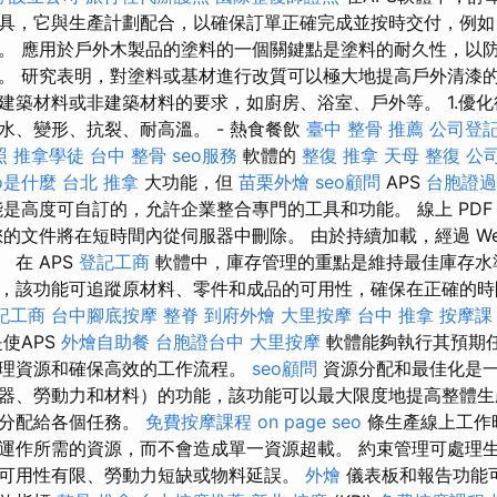
具，它與生產計劃配合，以確保訂單正確完成並按時交付，例如
。 應用於戶外木製品的塗料的一個關鍵點是塗料的耐久性，以
。 研究表明，對塗料或基材進行改質可以極大地提高戶外清漆的性
建築材料或非建築材料的要求，如廚房、浴室、戶外等。 1.優
水、變形、抗裂、耐高溫。 - 熱食餐飲
臺中 整骨 推薦
公司登
照
推拿學徒
台中 整骨
seo服務
軟體的
整復 推拿
天母 整復
公
eo是什麼
台北 推拿
大功能，但
苗栗外燴
seo顧問
APS
台胞證過
是高度可自訂的，允許企業整合專門的工具和功能。 線上 PDF
的文件將在短時間內從伺服器中刪除。 由於持續加載，經過 Web 
 在 APS
登記工商
軟體中，庫存管理的重點是維持最佳庫存水
，該功能可追蹤原材料、零件和成品的可用性，確保在正確的時
記工商
台中腳底按摩
整脊
到府外燴
大里按摩
台中 推拿
按摩課
使APS
外燴自助餐
台胞證台中
大里按摩
軟體能夠執行其預期
理資源和確保高效的工作流程。
seo顧問
資源分配和最佳化是
器、勞動力和材料）的功能，該功能可以最大限度地提高整體生
源分配給各個任務。
免費按摩課程
on page seo
條生產線上工作
運作所需的資源，而不會造成單一資源超載。 約束管理可處理
可用性有限、勞動力短缺或物料延誤。
外燴
儀表板和報告功能