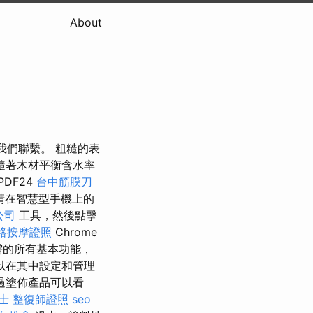
About
我們聯繫。 粗糙的表
隨著木材平衡含水率
PDF24
台中筋膜刀
請在智慧型手機上的
公司
工具，然後點擊
絡按摩證照
Chrome
需的所有基本功能，
以在其中設定和管理
過塗佈產品可以看
士
整復師證照
seo