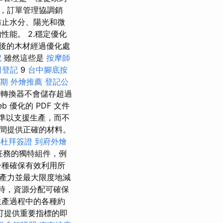
，訂單管理協調銷
防止水分、陽光和微
能。 2.穩定優化
化後的木材經過優化處
記
雖然這些是
按摩師
司登記
9
台中腳底按
期
外燴推薦
登記公
 轉換器不會儲存超過
優化的 PDF 文件
準以支援生產，而不
間提供正確的材料。
杜拜簽證
到府外燴
任務的獨特組件，例
一種確保有效利用所
產力並最大限度地減
時，資源分配可確保
生產過程中的各種約
可提供重要指標的即