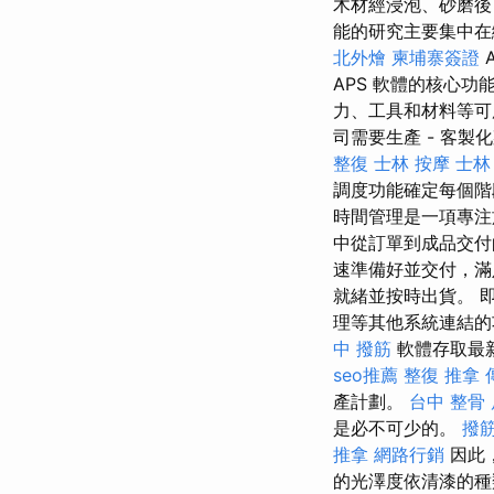
木材經浸泡、砂磨後
能的研究主要集中在
北外燴
柬埔寨簽證
APS 軟體的核心
力、工具和材料等可
司需要生產 - 客製
整復
士林 按摩
士林
調度功能確定每個階
時間管理是一項專注
中從訂單到成品交
速準備好並交付，
就緒並按時出貨。 
理等其他系統連結
中 撥筋
軟體存取最
seo推薦
整復 推拿
產計劃。
台中 整骨
是必不可少的。
撥
推拿
網路行銷
因此
的光澤度依清漆的