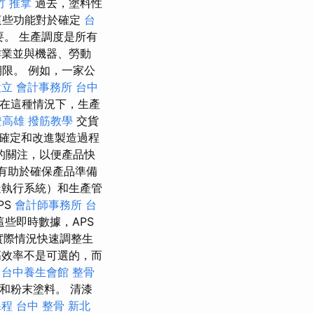
竹 推拿
過去，塗料性
這些功能對於確定
台
。 生產調度是所有
作業並與機器、勞動
限。 例如，一家公
設立
會計事務所
台中
在這種情況下，生產
證高雄
撥筋教學
交貨
確定和改進製造過程
的關注，以便產品快
有助於確保產品準備
造執行系統）和生產管
PS
會計師事務所
台
些即時數據，APS
實際情況快速調整生
高效率不是可選的，而
。
台中養生會館
整骨
和粉末塗料。 清漆
課程
台中 整骨
新北