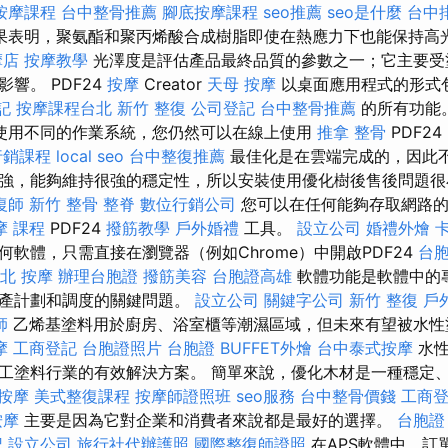
按摩課程
台中整骨推薦
腳底按摩課程
seo推薦
seo是什麼
台中
果表明，聚氨酯和聚丙烯酸合成樹脂即使在熱應力下也能保持高
摩店
按摩教學
光澤度是評估產品最終品質的參數之一；它主要受
響。 PDF24
按摩
Creator
天母 按摩
以桌面應用程式的形式
記
按摩課程台北
新竹 整復
公司登記
台中整骨推薦
的所有功能
使用不同的作業系統，您仍然可以在線上使用
推拿 整骨
PDF24
行銷課程
local seo
台中整復推薦
最佳化是在雲端完成的，因此
.適應性強，能夠維持很強的穩定性，所以安裝使用優化樹後售後問題
復師
新竹 整骨
整脊
數位行銷公司
您可以在任何能夠存取網路
摩 課程
PDF24
撥筋教學
戶外婚禮
工具。
設立公司
婚禮外燴
軟體，只需直接在瀏覽器（例如​​Chrome）中開啟PDF24
台
北 按摩
辦理台胞證
撥筋美容
台胞證高雄
軟體功能是軟體中的
生產計劃和調度的關鍵問題。
設立公司
關鍵字公司
新竹 整復
戶
師
乙烯基塗料用於廚房、浴室櫃等潮濕區域，但未來有望被水性
摩
工商登記
台胞證照片
台胞證
BUFFET外燴
台中泰式按摩
水性
工塗料行業的有效解決方案。 簡單來說，優化木材是一種穩定
按摩
美式整復課程
按摩師證照班
seo服務
台中整骨價錢
工商
按摩
主要是因為它對企業和消費者來說都是最好的選擇。
台胞證
記
設立公司
旅行社代辦護照
國際整復師證照
在APS軟體中，訂