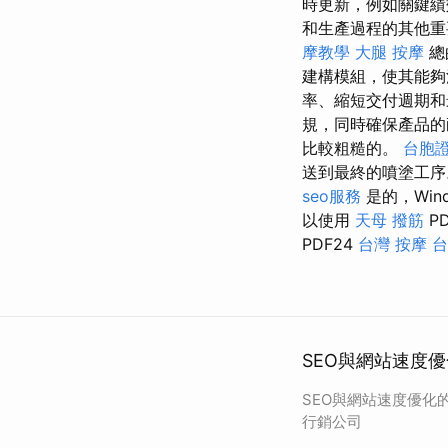
時更新，例如關鍵
和生產過程的其他
摩教學
大腿 按摩
總
建構模組，使其能
率、縮短交付週期和
規，同時確保產品的
比較粗糙的。
台胞
送到最終的噴塗工
seo服務
是的，Win
以使用
天母 撥筋
P
PDF24
台灣 按摩
台
SEO與網站速度
SEO與網站速度優化
行銷公司