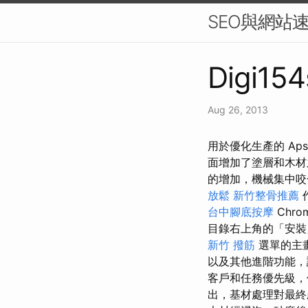
SEO與網站
Digi154
Aug 26, 2013
用於優化生產的 A
面增加了塗層和木
的增加，機械集中
放鬆
新竹整骨推薦
台中腳底按摩
Chro
目錄右上角的「安
新竹 撥筋
選單的主畫面
以及其他進階功能
客戶和任務優先級，
出，基材處理對最