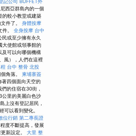
登記公司
BUFFET外
尼西亞群島內的一個
差的較小教堂或建築
的文件了。
身體按摩
文件。
全身按摩
台中
公民或至少擁有永久
國大使館或領事館的
以及可以向哪個機構
火、風），人們在這裡
課程
台中 整骨
北投
四個角落。
柬埔寨簽
飾著四個面向天空的
我們的住宿在30街，
3公里的美麗白色沙
，島上沒有登記居民，
經可以看到變化。
數位行銷
第二專長證
程度不斷提高，發展
確更新設定。
大里 整