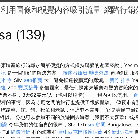
中利用圖像和視覺內容吸引流量-網路行銷
sa (139)
柬埔寨旅行時尋求簡單便捷的方式保持聯繫的遊客來說，Yesim.
登記
是一個很好的解決方案。
按摩證照班
辦桌外燴
這項創新服
 推拿
SIM
seo推薦
卡，避免抵達後購買的麻煩。
新竹 推拿
Ye
整復
200
豐原整骨
多個國家，是任何探索柬埔寨奇觀的冒險家
票本身，3天62美元/人（也可以刷卡），一週內可以使用。
台
一件很棒的事情，因為寺廟之間的旅行也提供了很多體驗。 😉夜市
人吃昆蟲、蛇、狗、松鼠和老鼠，但這並不常見。 它是寺廟中最
相似。 你也可以參加不同的旅遊團去海灘（我們不太喜歡）或
胞證
今年我們的住宿真的很棒，Starfish
seo顧問
Bungalows
雄
Tui
網路行銷
村的海灘和
台中西屯區按摩推薦
4K
新北 按摩