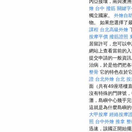
內亞接壤，南與澳
燴
台中 撥筋
關鍵字
獨立國家。
外燴自
物。 如果您選擇了
課程
台北高級外燴
按摩平價
撥筋證照
居留許可，您可以
網站上查看當前的
提交申請的一般資訊
治病，於是他們把
整骨
它的特色在於它
證
台北外燴
台北 按
面（共有49座塔樓
沒有特殊的門牌號，
灘，島嶼中心幾乎完
這就是為什麼島嶼的
大甲按摩
經絡按摩
照
台中外燴
推拿 整
迅速，該國正開始擺