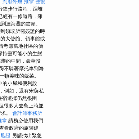
。
到府外燴
推拿 整復
分鐘步行路程，距離
，已經有一條道路，雖
地到達海灘的盡頭。
到領取所需簽證的時
的大使館、領事館或
時，請考慮當地社區的價
保持盡可能小的生態
海灘的中間，豪華投
得不騎著摩托車到海
一頓美味的飯菜。
小的小屋和便利設
，例如，還有宋薩私
住宿選擇仍然很困
但很多人去島上時並
請求。
會計師事務所
推拿
請務必使用我們
查看政府的旅遊建
台胞證
另請找出緊急