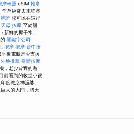
按摩執照
eSIM
推拿
a
作為經常去柬埔寨
台胞證
您可以在這裡
。
天母 按摩
至於甜
（新鮮的椰子水、
容的
關鍵字公司
北 按摩
按摩
台中按
機或平板電腦是否支援
。
外燴推薦
身體按摩
機，老少皆宜的遊
們目前看到的教堂小很
念印度教之神濕婆。
座巨大的大門，將天