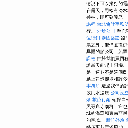
情況下可以撥打的電
在露天，司機有冷水
叢林，即可到達島上
課程
台北會計事務
行。
外燴公司
摩托
位行銷
泰國簽證
路
票之外，他們還提
具體的船公司（船票
課程
由於我們買回程
證當天能趕上飛機
是，這並不是這個
島上建造機場和許多
事務所
透過我們的訊
飲用水法規
公司設
燴
數位行銷
確保自
吳哥窟寺廟群，它也
城的海灘和東南亞最
的區域。
新竹外燴
絡房東並尋求協助