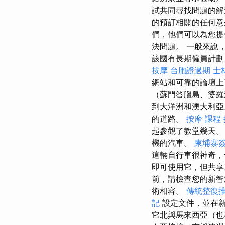
試共同尋找問題的
的預訂相關的任何
們，他們可以為您
決問題。 一般來說
該國有長期僱員計劃
按摩
台胞證過期
士
網站和可靠的論壇上
（蘇門答臘島、婆羅
到大洋洲和澳大利亞
的道路。
按摩 課程
起參觀了教堂幾天
機的汽車。
柬埔寨
這輛自行車很神奇，
即可使用它，但共享
前，請檢查您的新
術相容。
傳統整復推
記
設定文件，並在
它北與馬來西亞（也