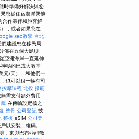
隨時準備好解決與您
果您從住宿處聯繫他
的合作夥伴和旅客解
案），或者如果您在
oogle seo教學
台北
我們建議您在移民局
分佈在五個大島嶼
從亞洲海岸一直延伸
心神秘的巴戎大教堂
美元/天），和他們一
，也可以租一輛有司
絡按摩課程
北投 撥筋
您無需支付額外費用
推薦
在傳輸設定檔之
復 整骨
公司登記
技
北 整復
eSIM
公司登
戶以安裝二維碼。
壤，東與巴布亞紐幾