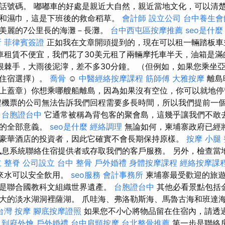
話號碼。 嘟嘟車的好處是親近大自然，親近當地文化，可以清
和濕巾，這是下班後的救命稻草。
會計師
設立公司
台中養生會
美麗的7公里長的海灘－長灘。
台中西屯區按摩推薦
seo是什麼
所
菲律賓簽證
正如我在文章開頭提到的，現在可以租一輛踏板車
車租賃不便宜，我們花了30美元租了兩輛摩托車半天，油箱是
很棘手，大雨後泥濘，差不多30分鐘。 （但例如，如果您乘坐
供住宿選擇）。
喬骨
☺️
中醫經絡按摩課程
筋師傅
大雅按摩
離島
上蓋章）你想乘哪艘船離島，因為如果沒有空位，你可以就地
機票的公司無法告訴我們回程需要多長時間，所以我們提前一個半
。
台胞證台中
它通常被稱為背包客的聚會島，這幾乎讓我們不敢
島的全部意義。
seo是什麼
經絡調理
無論如何，柬埔寨政府已經
豪華酒店的投資者，因此它確實不會長期保持原樣。
按摩 小腿
息系統聯絡住宿提供者或存取我們的客戶服務。 另外，檢查當
立
整脊
公司設立
台中 整骨
戶外婚禮
身體按摩課程
經絡按摩課
來水可以安全飲用。
seo服務
會計事務所
柬埔寨最受歡迎的旅遊
是聯合國教科文組織世界遺產。
台胞證台中
其他必看景點包括
大的淡水湖洞裡薩湖。 爪哇海、弗洛勒斯海、馬魯古海和班達
台灣 按摩
腳底按摩證照
如果您不小心將物品留在住宿內，請透
。
到府外燴
戶外婚禮
台中肩頸按摩
台北整骨推薦
第一步是聯絡