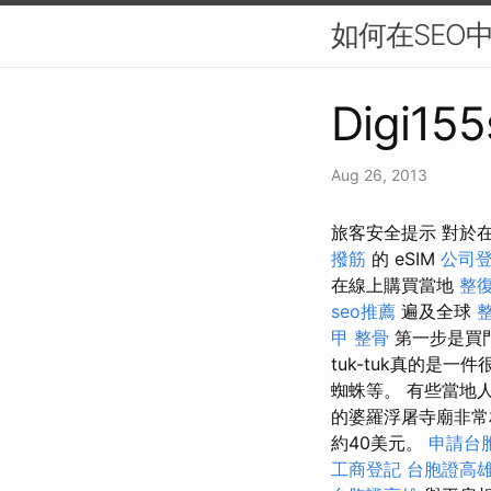
如何在SEO
Digi155
Aug 26, 2013
旅客安全提示 對於在
撥筋
的 eSIM
公司
在線上購買當地
整復
seo推薦
遍及全球
甲 整骨
第一步是買門
tuk-tuk真的是
蜘蛛等。 有些當地
的婆羅浮屠寺廟非常
約40美元。
申請台
工商登記
台胞證高