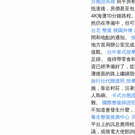
台胞證高雄
與平房相
抵達後，房價甚至包
4K海灘10分鐘路程
然仍在準備中，但可
台北 整復
桃園外燴
間和地點的通知。
地方當局辦公室完
值觀。
台中泰式按
足跡。 值得帶零食
資已經準備好了，
灘後面的路上繼續我
旅行社代辦護照
按
施，靠近村莊，沿
人島嶼。
卡式台胞
難。
國際整復師證
不知道會發生什麼，
養生整復推廣中心
平台上的訊息應用
議，或致電大使館詢