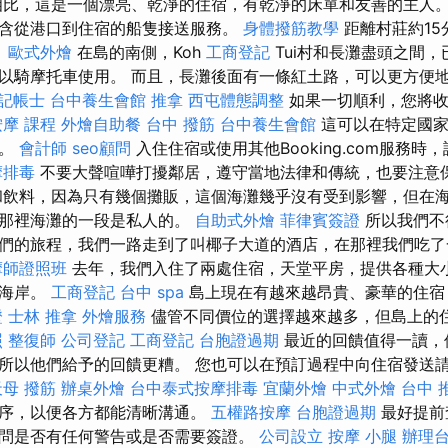
比，這是一個漂亮、乾淨的住宿，有乾淨的床單和友善的主人
含從港口到住宿的船隻接送服務。
身體撥筋教學
距離村莊約15
。
歐式外燴
在島的南側，Koh
工商登記
Tui村和長灘盡頭之間
以騎摩托車使用。 而且，長灘後面有一條紅土路，可以更方便
記帳士
台中養生會館
推拿
西屯體態調整
如果一切順利，您將收
按摩 課程
外燴自助餐
台中 撥筋
台中養生會館
這可以在特定國家
成。
會計師
seo顧問
入住住宿或使用其他Booking.com服務
摩排毒
不要大聲喧嘩打擾鄰居，遵守當地法律和傳統，也要注意
和飲料，因為只有幾個攤販，這個海灘幾乎沒有受到影響，但在
從那裡海灘的一段是私人的。
自助式外燴
菲律賓簽證
所以我們不
們的旅程，我們一路走到了叫椰子大道的酒店，在那裡我們吃了
摩師證照班
去年，我們入住了兩處住宿，天堂平房，提供各種大
著海岸。
工商登記
台中 spa
島上現在有越來越昂貴、豪華的住宿
證
士林 推拿
外燴服務
儘管不同價位的選擇越來越多，但島上的
照
整復師
公司登記
工商登記
台胞證過期
最近的回饋值得一讀，
所以他們給予的回饋更糟。 您也可以在預訂過程中向住宿發送
天母 撥筋
辦桌外燴
台中泰式按摩排毒
宜蘭外燴
中式外燴
台中 
程序，以便各方都能清晰溝通。
五權路按摩
台胞證過期
最好提前
問是否有任何警告或是否需要簽證。
公司設立
按摩 小腿
辦理