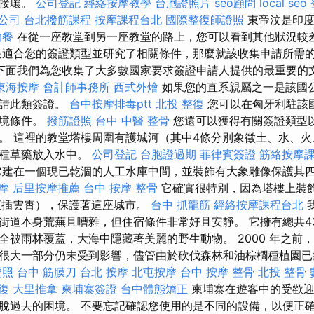
洲接壤。
公司登記
經絡按摩教學
台胞證照片
seo顧問
local seo
公司
台北撥筋課程
按摩課程台北
國際整復師證照
東帝汶是印度
助餐
在從一座教堂到另一座教堂的路上，您可以看到其他狀況較
最適合您的簽證類型並研究了相關條件，那麼就該收集申請所需
下面我們為您收集了大多數國家要求簽證申請人提供的最重要的
東海按摩
會計師事務所
西式外燴
如果您的直系親屬之一是該國
申請此類簽證。
台中按摩排毒ptt
北投 整復
您可以在匈牙利駐該
入境條件。
撥筋證照
台中 中醫 整骨
您還可以獲得有關簽證類型
。 這裡的教堂塔樓周圍有護城河（其中4條分別象徵土、水、
各種草藥放入水中。
公司登記
台胞證過期
菲律賓簽證
筋絡按摩
建在一個現已乾涸的人工水庫中間，並裝飾有大象雕像保護其
摩
后里按摩推薦
台中 按摩 整骨
它確實很特別，因為塔樓上裝
直插雲霄），保護著這座城市。
台中 抓龍筋
經絡按摩課程台北
街道本身荒蕪且嘈雜，但住宿條件非常好且安靜。 它擁有總共4
全被雨林覆蓋，大海中隱藏著美麗的野生動物。 2000 年之前
很大一部分仍未受到影響，儘管由於砍伐森林和油棕櫚種植園已
證照
台中 筋膜刀
台北 按摩
北屯按摩
台中 按摩 整骨
北投 整骨
復
大里推拿
柬埔寨簽證
台中體態矯正
柬埔寨在遊客中的受歡迎
脫過去的困境。 不要忘記確認您使用的是不同的設備，以便正