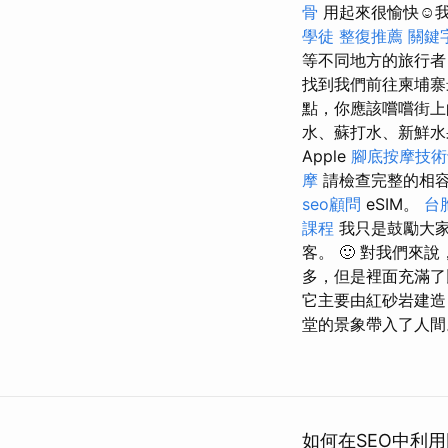
骨
用起來很愉快☺️
學徒
整復推薦
關鍵
等不同地方的旅行者
找到我們前往柬埔寨
點，你應該嚐嚐街上
水、蘇打水、新鮮水果
Apple
腳底按摩技術
摩
請檢查完整的相
seo顧問
eSIM。
台
課程
我只是鼓勵大
客。 🙂 對我們
多，但是裡面充滿了
它主要由紅砂岩建造
堂的景象帶入了人間
如何在SEO中利