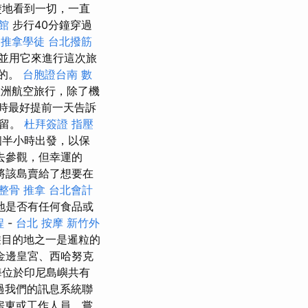
楚地看到一切，一直
館
步行40分鐘穿過
推拿學徒
台北撥筋
並用它來進行這次旅
滿的。
台胞證台南
數
亞洲航空旅行，除了機
時最好提前一天告訴
停留。
杜拜簽證
指壓
小時​​出發，以保
去參觀，但幸運的
將該島賣給了想要在
整骨 推拿
台北會計
地是否有任何食品或
程
-
台北 按摩
新竹外
目的地之一是暹粒的
金邊皇宮、西哈努克
海位於印尼島嶼共有
過我們的訊息系統聯
房東或工作人員，嘗