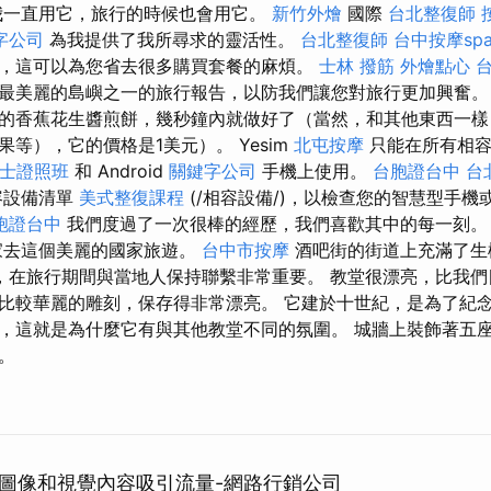
我一直用它，旅行的時候也會用它。
新竹外燴
國際
台北整復師
字公司
為我提供了我所尋求的靈活性。
台北整復師
台中按摩sp
，這可以為您省去很多購買套餐的麻煩。
士林 撥筋
外燴點心
最美麗的島嶼之一的旅行報告，以防我們讓您對旅行更加興奮
的香蕉花生醬煎餅，幾秒鐘內就做好了（當然，和其他東西一樣
等），它的價格是1美元）。 Yesim
北屯按摩
只能在所有相
士證照班
和 Android
關鍵字公司
手機上使用。
台胞證台中
台
容設備清單
美式整復課程
(/相容設備/)，以檢查您的智慧型手
胞證台中
我們度過了一次很棒的經歷，我們喜歡其中的每一刻
家去這個美麗的國家旅遊。
台中市按摩
酒吧街的街道上充滿了生
來說，在旅行期間與當地人保持聯繫非常重要。 教堂很漂亮，比我
比較華麗的雕刻，保存得非常漂亮。 它建於十世紀，是為了紀
，這就是為什麼它有與其他教堂不同的氛圍。 城牆上裝飾著五
。
用圖像和視覺內容吸引流量-網路行銷公司