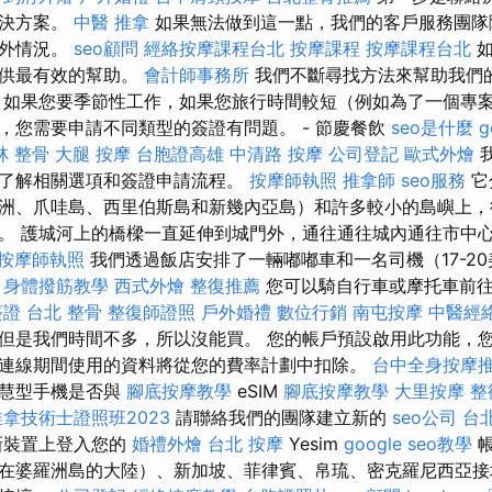
解決方案。
中醫 推拿
如果無法做到這一點，我們的客戶服務團隊
意外情況。
seo顧問
經絡按摩課程台北
按摩課程
按摩課程台北
如
提供最有效的幫助。
會計師事務所
我們不斷尋找方法來幫助我們
，如果您要季節性工作，如果您旅行時間較短（例如為了一個專
，您需要申請不同類型的簽證有問題。 - 節慶餐飲
seo是什麼
g
林 整骨
大腿 按摩
台胞證高雄
中清路 按摩
公司登記
歐式外燴
了解相關選項和簽證申請流程。
按摩師執照
推拿師
seo服務
它
洲、爪哇島、西里伯斯島和新幾內亞島）和許多較小的島嶼上，
。 護城河上的橋樑一直延伸到城門外，通往通往城內通往市​​中
按摩師執照
我們透過飯店安排了一輛嘟嘟車和一名司機（17-20
。
身體撥筋教學
西式外燴
整復推薦
您可以騎自行車或摩托車前往
簽證
台北 整骨
整復師證照
戶外婚禮
數位行銷
南屯按摩
中醫經
但是我們時間不多，所以沒能買。 您的帳戶預設啟用此功能，
連線期間使用的資料將從您的費率計劃中扣除。
台中全身按摩
智慧型手機是否與
腳底按摩教學
eSIM
腳底按摩教學
大里按摩
整
拿技術士證照班2023
請聯絡我們的團隊建立新的
seo公司
台
新裝置上登入您的
婚禮外燴
台北 按摩
Yesim
google seo教學
帳
在婆羅洲島的大陸）、新加坡、菲律賓、帛琉、密克羅尼西亞接