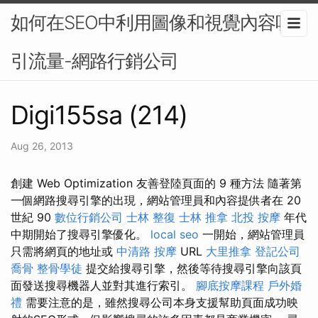
如何在SEO中利用圖像和視覺內容吸
引流量-網路行銷公司
Digi155sa (214)
Aug 26, 2013
創建 Web Optimization 友善登陸頁面的 9 種方法 隨著第
一個網路搜尋引擎的出現，網站管理員和內容提供者在 20
世紀 90
數位行銷公司
士林 整復
士林 推拿
北投 按摩
年代
中期開始了搜尋引擎優化。
local seo
一開始，網站管理員
只需將網頁的地址或
中清路 按摩
URL
大里推拿
登記公司
喬骨
整骨學徒
提交給搜尋引擎，然後等待搜尋引擎向該頁
面發送搜尋機器人並對其進行索引。
腳底按摩課程
戶外婚
禮
需要注意的是，雖然搜尋公司本身支援幫助頁面成功映