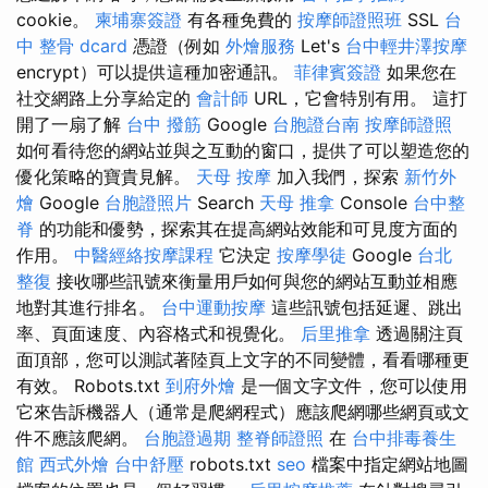
cookie。
柬埔寨簽證
有各種免費的
按摩師證照班
SSL
台
中 整骨 dcard
憑證（例如
外燴服務
Let's
台中輕井澤按摩
encrypt）可以提供這種加密通訊。
菲律賓簽證
如果您在
社交網路上分享給定的
會計師
URL，它會特別有用。 這打
開了一扇了解
台中 撥筋
Google
台胞證台南
按摩師證照
如何看待您的網站並與之互動的窗口，提供了可以塑造您的
優化策略的寶貴見解。
天母 按摩
加入我們，探索
新竹外
燴
Google
台胞證照片
Search
天母 推拿
Console
台中整
脊
的功能和優勢，探索其在提高網站效能和可見度方面的
作用。
中醫經絡按摩課程
它決定
按摩學徒
Google
台北
整復
接收哪些訊號來衡量用戶如何與您的網站互動並相應
地對其進行排名。
台中運動按摩
這些訊號包括延遲、跳出
率、頁面速度、內容格式和視覺化。
后里推拿
透過關注頁
面頂部，您可以測試著陸頁上文字的不同變體，看看哪種更
有效。 Robots.txt
到府外燴
是一個文字文件，您可以使用
它來告訴機器人（通常是爬網程式）應該爬網哪些網頁或文
件不應該爬網。
台胞證過期
整脊師證照
在
台中排毒養生
館
西式外燴
台中舒壓
robots.txt
seo
檔案中指定網站地圖