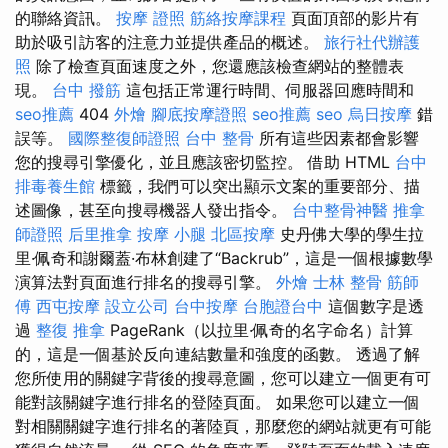
的聯絡資訊。
按摩 證照
筋絡按摩課程
頁面頂部的影片有
助於吸引訪客的注意力並提供產品的概述。
旅行社代辦護
照
除了檢查頁面速度之外，您還應該檢查網站的整體表
現。
台中 撥筋
這包括正常運行時間、伺服器回應時間和
seo推薦
404
外燴
腳底按摩證照
seo推薦
seo
烏日按摩
錯
誤等。
國際整復師證照
台中 整骨
所有這些因素都會影響
您的搜尋引擎優化，並且應該密切監控。 借助 HTML
台中
排毒養生館
標籤，我們可以突出顯示文案的重要部分、描
述圖像，甚至向搜尋機器人發出指令。
台中整骨神醫
推拿
師證照
后里推拿
按摩 小腿
北區按摩
史丹佛大學的學生拉
里·佩奇和謝爾蓋·布林創建了“Backrub”，這是一個根據數學
演算法對頁面進行排名的搜尋引擎。
外燴
士林 整骨
筋師
傅
西屯按摩
設立公司
台中按摩
台胞證台中
這個數字是透
過
整復 推拿
PageRank（以拉里·佩奇的名字命名）計算
的，這是一個基於反向連結數量和強度的函數。 透過了解
您所使用的關鍵字背後的搜尋意圖，您可以建立一個更有可
能對該關鍵字進行排名的登陸頁面。 如果您可以建立一個
對相關關鍵字進行排名的著陸頁，那麼您的網站就更有可能