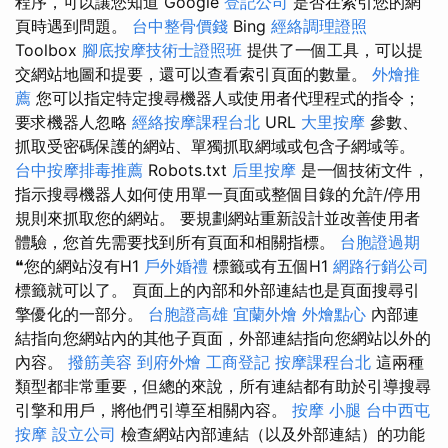
程序，可以讓您知道 Google
登記公司
是否在索引您的網
頁時遇到問題。
台中整骨價錢
Bing
經絡調理證照
Toolbox
腳底按摩技術士證照班
提供了一個工具，可以提
交網站地圖和提要，還可以查看索引頁面的數量。
外燴推
薦
您可以指定特定搜尋機器人或使用者代理程式的指令；
要求機器人忽略
經絡按摩課程台北
URL
大里按摩
參數、
抓取受密碼保護的網站、單獨抓取網域或包含子網域等。
台中按摩排毒推薦
Robots.txt
后里按摩
是一個技術文件，
指示搜尋機器人如何使用單一頁面或整個目錄的允許/停用
規則來抓取您的網站。 要規劃網站重新設計並改善使用者
體驗，您首先需要找到所有頁面和相關指標。
台胞證過期
❝您的網站沒有H1
戶外婚禮
標籤或有五個H1
網路行銷公司
標籤就可以了。 頁面上的內部和外部連結也是頁面搜尋引
擎優化的一部分。
台胞證高雄
宜蘭外燴
外燴點心
內部連
結指向您網站內的其他子頁面，外部連結指向您網站以外的
內容。
撥筋美容
到府外燴
工商登記
按摩課程台北
這兩種
類型都非常重要，但總的來說，所有連結都有助於引導搜尋
引擎和用戶，將他們引導至相關內容。
按摩 小腿
台中西屯
按摩
設立公司
檢查網站內部連結（以及外部連結）的功能