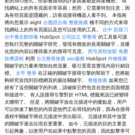
射的SEO形式，但影響搜尋的許多因素都是商業機密。 尋
找網站上的所有頁面非常容易；然而，它需要特別注意，因
為有些頁面是隱藏的，訪客或搜尋機器人看不到。 本指南
將向您展示 eight
台胞證台南
整復推薦
種不同的方式來尋
找網站上的所有頁面以及您可以使用的工具。
台中 筋膜刀
台中養生館排毒
HubSpot
公司設立
學整骨
的工具集可讓
您執行完整的關鍵字研究，發現有價值的長尾關鍵字，並優
化您的內容以獲得最大的搜尋可見度。
西屯肩頸放鬆
免費
按摩課程
利用
台北整骨推薦
seo服務
HubSpot
外燴推薦
關鍵字的力量來增加自然流量、吸引受眾並實現內容行銷目
標。
太平 整骨
在正確的關鍵字搜尋引擎的幫助下，您將能
夠研究並找到目標網頁的最佳關鍵字。
整復推薦
如果您已
經有了這些關鍵字的列表，請確保它們包含在您的頁面標題
和描述中。 有人說搜尋引擎對於 HTML 標籤來說已經變得
太聰明了。 但是，將關鍵字放在元描述中的優點是，用戶
可以快速了解您的內容是他們正在尋找的內容，因為在搜尋
過程中關鍵字將在元描述中突出顯示。 元描述和其中放置
的關鍵字過去比現在更重要。 如今，元描述的目的主要是
引起興趣，以便用戶在結果中點擊您的頁面，因此點擊率可