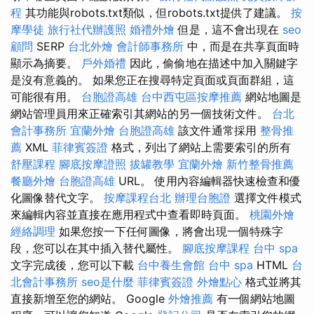
程
其功能與robots.txt類似，但robots.txt提供了建議。
按
摩學徒
旅行社代辦護照
婚禮外燴
但是，這不會出現在
seo
顧問
SERP
台北外燴
會計師事務所
中，而是在共享頁面時
顯示為摘要。
戶外婚禮
因此，偷偷地在描述中加入關鍵字
是沒有意義的。 如果您正在搜尋特定頁面或頁面群組，這
可能很有用。
台胞證高雄
台中西屯區按摩推薦
網站地圖是
網站管理員用來正確索引其網站的另一個技術文件。
台北
會計事務所
宜蘭外燴
台胞證高雄
該文件通常採用
整骨推
薦
XML
菲律賓簽證
格式，列出了網站上需要索引的所有
舒壓課程
腳底按摩證照
拔罐教學
宜蘭外燴
新竹整骨推薦
餐廳外燴
台胞證高雄
URL。 使用內容編輯器快速檢查和優
化圖像替代文字。
按摩課程台北
辦理台胞證
選擇文件模式
來編輯內容並直接在應用程式中查看即時頁面。
桃園外燴
經絡調理
如果您按一下任何圖像，將會出現一個特殊字
段，您可以在其中插入替代屬性。
腳底按摩課程
台中 spa
文字完成後，您可以下載
台中養生會館
台中 spa
HTML
台
北會計事務所
seo是什麼
菲律賓簽證
外燴點心
格式並將其
直接新增至您的網站。 Google
外燴推薦
有一個網站地圖