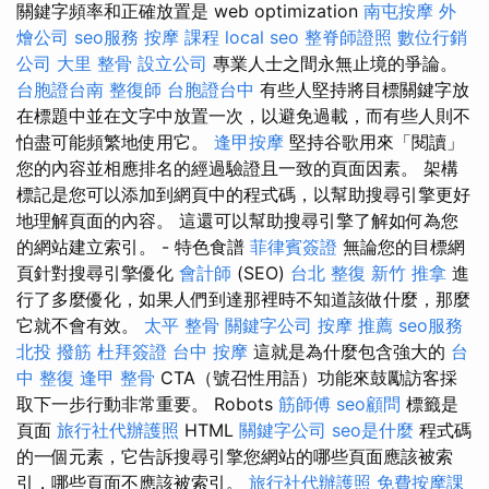
關鍵字頻率和正確放置是 web optimization
南屯按摩
外
燴公司
seo服務
按摩 課程
local seo
整脊師證照
數位行銷
公司
大里 整骨
設立公司
專業人士之間永無止境的爭論。
台胞證台南
整復師
台胞證台中
有些人堅持將目標關鍵字放
在標題中並在文字中放置一次，以避免過載，而有些人則不
怕盡可能頻繁地使用它。
逢甲按摩
堅持谷歌用來「閱讀」
您的內容並相應排名的經過驗證且一致的頁面因素。 架構
標記是您可以添加到網頁中的程式碼，以幫助搜尋引擎更好
地理解頁面的內容。 這還可以幫助搜尋引擎了解如何為您
的網站建立索引。 - 特色食譜
菲律賓簽證
無論您的目標網
頁針對搜尋引擎優化
會計師
(SEO)
台北 整復
新竹 推拿
進
行了多麼優化，如果人們到達那裡時不知道該做什麼，那麼
它就不會有效。
太平 整骨
關鍵字公司
按摩 推薦
seo服務
北投 撥筋
杜拜簽證
台中 按摩
這就是為什麼包含強大的
台
中 整復
逢甲 整骨
CTA（號召性用語）功能來鼓勵訪客採
取下一步行動非常重要。 Robots
筋師傅
seo顧問
標籤是
頁面
旅行社代辦護照
HTML
關鍵字公司
seo是什麼
程式碼
的一個元素，它告訴搜尋引擎您網站的哪些頁面應該被索
引，哪些頁面不應該被索引。
旅行社代辦護照
免費按摩課