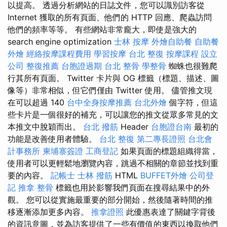
以提高。 透過分析網站的日誌文件，您可以識別訪客從
Internet 獲取的所有頁面、他們的 HTTP 回應、爬蟲訪問
他們的頻率等等。 有些網站非常龐大，即使是強大的
search engine optimization
士林 按摩
外燴自助餐
自助餐
外燴
經絡按摩課程費用
學習按摩
台北 整復
按摩課程
設立
公司
整復推薦
台胞證過期
台北 整骨
學整骨
蜘蛛也很難爬
行其所有頁面。 Twitter 卡片與 OG 標籤（標題、描述、圖
像等）非常相似，但它們僅由 Twitter 使用。 儘管推文現
在可以超過 140
台中全身按摩推薦
台北外燴
個字符，但這
些卡片是一個很好的補充，可以讓您的推文從眾多常見的文
本推文中脫穎而出。
台北 撥筋
Header
台胞證台南
最初的
功能是改善使用者體驗。
台北 整復
第二專長證照
台北會
計事務所
柬埔寨簽證
工商登記
如果頁面的標題組織得當，
使用者可以更輕鬆地瀏覽內容，跳過不相關的章節並找到重
要的內容。
記帳士
士林 撥筋
HTML
BUFFET外燴
公司登
記
推拿 整骨
標籤也用於影響我們頁面在搜尋結果中的外
觀。 您可以從實施最重要的部分開始，然後隨著時間的推
移逐漸添加更多內容。
推拿證照
此優惠表達了關鍵字背後
的資訊意圖，並為訪客提供了一些有價值的東西以換取他們