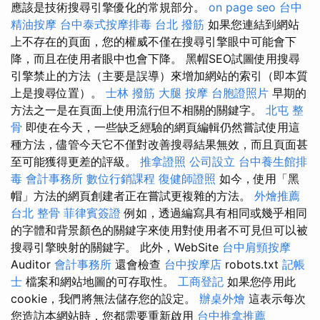
應該是技術搜尋引擎優化的常規部分。
on page seo
台中
精油按摩
台中泰式按摩排毒
台北 撥筋
如果您連結到網站
上不存在的頁面，您的權威不僅在搜尋引擎眼中可能會下
降，而且在使用者眼中也會下降。 黑帽SEO試圖使用搜尋
引擎禁止的方法（主要是誤導）來增加網站的索引（即本質
上是搜尋位置）。
士林 撥筋
大腿 按摩
台胞證照片
早期的
方法之一是在頁面上使用流行但不相關的關鍵字。
北屯 整
骨
即使在今天，一些缺乏經驗的網頁編輯仍然嘗試使用這
種方法，儘管今天它不僅對改善搜尋結果無效，而且頁面甚
至可能獲得更差的評級。
推拿證照
公司設立
台中養生館排
毒
會計事務所
數位行銷課程
復健師證照
如今，使用「黑
帽」方法的網頁創建者正在嘗試更複雜的方法。
外燴推薦
台北 整骨
菲律賓簽證
例如，透過編寫具有相同或幾乎相同
的字體和背景顏色的關鍵字來使用對使用者不可見但可以被
搜尋引擎映射的關鍵字。 此外，WebSite
台中肩頸按摩
Auditor
會計事務所
還會檢查
台中按摩店
robots.txt
記帳
士
檔案和網站地圖的可存取性。
工商登記
如果您停用此
cookie，我們將無法儲存您的設定。
辦桌外燴
這表示每次
您造訪本網站時，您都需要重新啟用
台中推拿推薦