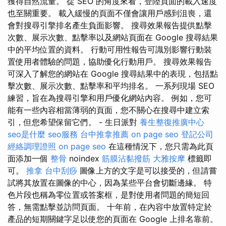
獲得自然流量。 從 SEO 的角度來看，登陸頁面的載入速度
也至關重要。 載入緩慢的頁面不僅會讓用戶感到沮喪，還
會對搜尋引擎排名產生負面影響。 搜尋效果報告提供點擊
次數、展示次數、點擊率以及網站頁面在 Google 搜尋結果
中的平均位置的資料。 行動可用性報告可識別影響行動裝
置使用者體驗的問題，協助優化行動用戶。 搜尋效果報告
可深入了解您的網站在 Google 搜尋結果中的表現，包括點
擊次數、展示次數、點擊率和平均排名。 一系列現場 SEO
練習，旨在為搜尋引擎和用戶優化網站內容。 例如，您可
能有一些內容相當薄弱的頁面，您不關心在搜尋中建立索
引，但您希望保留它們。 - 生日派對
養生整復推廣中心
seo是什麼
seo服務
台中推拿推薦
on page seo
登記公司
經絡調理證照
on page seo
在這種情況下，您只需為此頁
面添加一個
整骨
noindex
筋膜沾黏撥筋
大雅按摩
標籤即
可。
推拿
台中刮痧
圖像上方的文字是可以接受的，但請嘗
試將其放置在圖像的中心，因為某些平台會切斷邊緣。 特
色片段也稱為零位置或答案框，是對使用者問題的簡短回
答，無需點擊並訪問頁面。 十年前，在內容中放置特定於
產品的短期關鍵字足以使您的頁面在 Google 上排名靠前。