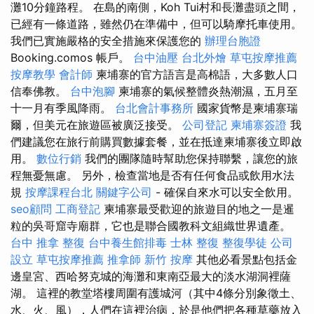
灘10分鐘路程。 在島的南側，Koh Tui村和長灘盡頭之間，
已經有一條道路，雖然仍在準備中，但可以騎摩托車使用。
我們已實施嚴格的安全措施來保護您的
辦理台胞證
Booking.comos 帳戶。
台中油壓
台北外燴
草屯按摩推薦
按摩教學
會計師
柬埔寨的官方語言是高棉語，大多數人口
信奉佛教。
台中泡腳
柬埔寨的氣候整體炎熱潮濕，五月至
十一月有季風降雨。
台北會計事務所
國家貨幣是柬埔寨瑞
爾，但美元在旅遊區被廣泛接受。
公司登記
柬埔寨簽證
我
們建議您在旅行前購買數據套餐，並在抵達柬埔寨後立即啟
用。
數位行銷
我們的團隊隨時幫助您保持聯繫，讓您的旅
程無憂無慮。 另外，檢查當地是否有任何食品或飲用水法
規
按摩課程台北
關鍵字公司
- 確保自來水可以安全飲用。
seo顧問
工商登記
柬埔寨最受歡迎的旅遊目的地之一是暹
粒的吳哥窟寺廟群，它也是聯合國教科文組織世界遺產。
台中 推拿
整復
台中養生館排毒
士林 整復
整復學徒
公司
設立
草屯按摩推薦
推拿師
新竹 按摩
其他必看景點包括金
邊皇宮、西哈努克城的海灘和東南亞最大的淡水湖洞裡薩
湖。 這裡的教堂塔樓周圍有護城河（其中4條分別象徵土、
水、火、風），人們在這裡治病，於是他們把各種草藥放入