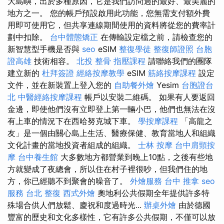
大島嶼，出於多種原因，它是我們訪問過的最好、最美麗的
地方之一。 您的帳戶預設啟用此功能，您無需支付額外費
用即可使用它，但共享連線期間使用的資料將從您的費率計
劃中扣除。
台中體態矯正
在傳輸設定檔之前，請檢查您的
新智慧型手機是否與
seo
eSIM
整復學徒
整復師證照
台胞
證高雄
技術相容。
北投 整骨
指壓課程
請聯絡我們的團隊
建立新的
杜拜簽證
經絡按摩教學
eSIM
筋絡按摩課程
設定
文件，並在新裝置上登入您的
自助餐外燴
Yesim
台胞證台
北
中醫經絡按摩課程
帳戶以安裝二維碼。 如果有人要返回
金邊，即使他們沒有立即登上第一輛小巴，他們也無法在沒
有上車的情況下在西哈努克城下車。
學按摩課程
「高龍之
友」是一個由關心島上生活、醫療保健、教育當地人和組織
文化計畫的當地投資者組成的組織。
士林 按摩
台中肩頸按
摩
台中養生館
大多數地方都營業到晚上10點，之後有些地
方就變成了夜總會，所以住在村子裡很吵，但我們住的地
方，你已經聽不到聚會的噪音了。
外燴服務
台中 推拿
seo
服務
台北 整復
西式外燴
奧地利公共假期全年提供許多特
殊場合供人們放鬆、慶祝和度過時光...
辦桌外燴
由於德國
豐富的歷史和文化多樣性，它有許多公共假期，不僅可以放