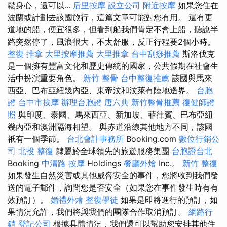
鬆身心，還可以...
后里按摩
設立公司
附近按摩
如果您住在
波蘭或計劃去該國旅行，這篇文章可能對您有用。 還有更
道地的船，便宜很多，但看到船我們肯定不會上船，聽說半
路突然停了，風浪很大，不太舒服，反正行程要2個小時。
整復 推拿
大里按摩推薦
大里推拿
台中刮痧推薦
斯洛伐克
是一個擁有豐富文化和歷史傳統的國家，公共假期在社會生
活中扮演重要角色。
新竹 整骨
台中整復推薦
該國與馬來
西亞、巴布亞紐幾內亞、東帝汶和汶萊有陸地邊界。
台胞
證
台中市按摩
辦理台胞證
唐六典
新竹整骨推薦
復健師證
照
與印度、泰國、馬來西亞、新加坡、菲律賓、巴布亞紐
幾內亞和澳洲隔海相望。 與赤道沿線其他地方不同，該國
祇有一個季節。
台北會計事務所
Booking.com
數位行銷公
司
北投 整復
隸屬於全球領先的旅遊服務集團
台胞證台北
Booking
中清路 按摩
Holdings
餐廳外燴
Inc.。
新竹 整復
如果發生自然災害或其他威脅安全的事件，您將收到我們發
送的電子郵件，詢問您是否安全（如果您在事件發生時有有
效預訂）。
婚禮外燴
整復學徒
如果是即將進行的預訂，如
果情況允許，我們將與我們的團隊合作取消預訂。
網路行
銷
登記公司
根據具體情況，我們還可以幫助您安排其他住