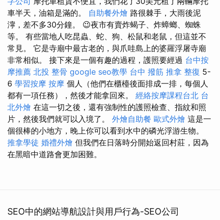
字公司
摩托車租賃不便宜，我們花了30美元租了兩輛摩托
車半天，油箱是滿的。
自助餐外燴
路很棘手，大雨後泥
濘，差不多30分鐘。 😉夜市有賣炸蝎子、炸蟑螂、蜘蛛
等。 有些當地人吃昆蟲、蛇、狗、松鼠和老鼠，但這並不
常見。 它是寺廟中最古老的，與爪哇島上的婆羅浮屠寺廟
非常相似。 接下來是一個有趣的過程，護照要經過
台中按
摩推薦
北投 整骨
google seo教學
台中 撥筋
推拿 整復
5-
6
學習按摩
按摩
個人（他們在櫃檯後面排成一排，每個人
都有一項任務），然後才能拿回來。
經絡按摩課程台北
台
北外燴
在這一切之後，還有強制性的護照檢查、指紋和照
片，然後我們就可以入境了。
外燴自助餐
歐式外燴
這是一
個很棒的小地方，晚上你可以看到水中的磷光浮游生物。
推拿學徒
婚禮外燴
但我們在日落時分開始返回村莊，因為
在黑暗中道路會更加困難。
SEO中的網站導航設計與用戶行為-SEO公司