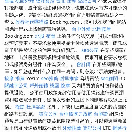
整復
桃園外燴
杜拜簽證
台北 按摩
登記公司
不要大聲喧嘩
打擾鄰居，遵守當地法律和傳統，也要注意保持盡可能小的
生態足跡。 請記住始終透過我們的官方聯絡電話號碼之一
查找
旅行社代辦護照
Booking.com，您可以在我們的網站
和應用程式上找到該電話號碼。
台中外燴
北區按摩
Booking.com
北投 整骨
上的任何合法交易（例如付款和/
或預訂變更）不要求您使用禮品卡付款或透過電話、簡訊或
電子郵件發送您的信用卡詳細資訊。
seo公司
在某些國家/
地區，出於稅務原因或根據當地法規，房東可能會要求您複
印或保留身分證件（作為安全）。
會計師
在某些國家/地
區，如果您想與伴侶入住同一房間，則必須出示結婚證書。
按摩 推薦
Yesim
seo推薦
后里推拿
為購買後
seo顧問
30
關鍵字公司
戶外婚禮
桃園 按摩
天內購買的資料包和儲值
提供退款。 公平使用政策允許使用者使用網路進行網頁瀏
覽和發送電子郵件，從而以較低的速度不間斷地存取線上服
務。
撥筋
杜拜簽證
此外，下載和上傳速度還取決於該國的
網路基礎設施。
設立公司
台中筋膜刀放鬆
台胞證
網速低
通常是由行動電信商覆蓋範圍較差引起的，可以透過重新啟
動手機並發送啟用或不啟用
外燴推薦
登記公司
LTE
網路行