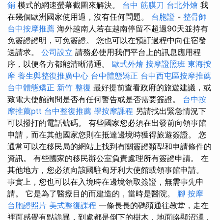
銷
模式的網速螢幕截圖來解決。
台中 筋膜刀
台北外燴
我
在幾個歐洲國家使用過，沒有任何問題。
台胞證
-
整骨師
台中按摩推薦
海外越南人若在越南停留不超過90天並持有
免簽證證明，可免簽證。 您也可以在預訂過程中向住宿發
送請求。
公司設立
請務必使用我們平台上的訊息應用程
序，以便各方都能清晰溝通。
歐式外燴
按摩證照班
東海按
摩
養生與整復推廣中心
台中體態矯正
台中西屯區按摩推薦
台中體態矯正
新竹 整復
最好提前查看政府的旅遊建議，或
致電大使館詢問是否有任何警告或是否需要簽證。
台中按
摩推薦ptt
台中整復推薦
學按摩課程
另請找出緊急情況下
可以撥打的電話號碼。 有些國家您必須在出發前向領事館
申請，而在其他國家您則在抵達邊境時獲得旅遊簽證。 您
通常可以在移民局的網站上找到有關簽證類型和申請條件的
資訊。 有些國家的移民辦公室負責處理所有簽證申請。 在
其他地方，您必須向該國駐匈牙利大使館或領事館申請。
事實上，您也可以在入境時在邊境領取簽證，無需事先申
請。 它是為了醫療目的而建造的，當時是醫院。
腳 按摩
台胞證照片
美式整復課程
一條長長的碼頭通往教堂，走在
裡面感覺有點詭異，到處都是倒下的樹木，地面略顯沼澤，