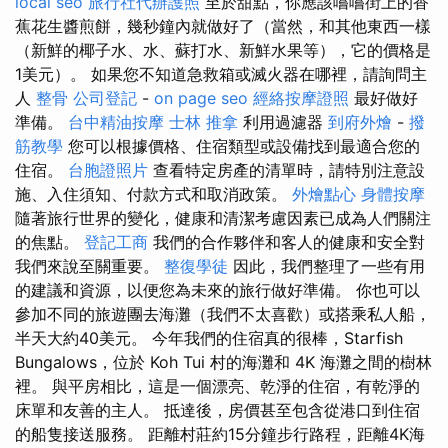
local seo
旅行社代辦護照
至於甜點，你應該嚐嚐街上的香
蕉花生醬煎餅，幾秒鐘內就做好了（當然，和其他東西一樣
（新鮮的椰子水、水、蘇打水、新鮮水果等），它的價格是
1美元）。 如果您不知道急救箱或滅火器在哪裡，請詢問主
人
整骨
公司登記
-
on page seo
經絡按摩證照
最好做好
準備。
台中精油按摩
士林 推拿
利用過濾器
到府外燴
-
撥
筋教學
您可以根據價格、住宿類型或設備找到最適合您的
住宿。
台胞證照片
查看特定房產的清單時，請特別注意設
施、入住須知、付款方式和取消政策。
外燴點心
身體按摩
隨著旅行世界的變化，健康和清潔考慮因素已成為人們關注
的焦點。
登記工商
我們的合作夥伴和客人的健康和安全對
我們來說至關重要。
整復學徒
因此，我們整理了一些有用
的建議和資源，以便您為未來的旅行做好準備。 你也可以
參加不同的旅遊團去海灘（我們不太喜歡）或搭乘私人船，
半天大約40美元。 今年我們的住宿真的很棒，Starfish
Bungalows，位於 Koh Tui 村的海灘和 4K 海灘之間的樹林
裡。 與平房相比，這是一個漂亮、乾淨的住宿，有乾淨的
床單和友善的主人。 抵達後，房價甚至包含從港口到住宿
的船隻接送服務。 距離村莊約15分鐘步行路程，距離4K海