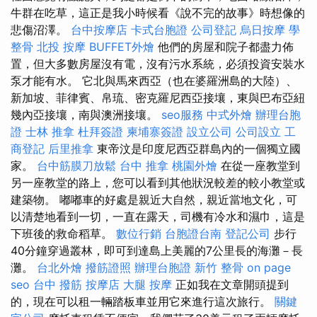
牛群在吃草，這正是我小時候看《說不完的故事》時想像的
悲傷沼澤。
台中按摩店
卡式台胞證
公司登記
烏日按摩
學
整骨
北投 按摩
BUFFET外燴
他們的房屋和院子都盡力佈
置，但大多數房屋沒有電，沒有污水系統，必須投資安裝水
泵才能有水。 它北與馬來西亞（也在婆羅洲島的大陸）、
新加坡、菲律賓、帛琉、密克羅尼西亞接壤，東與巴布亞紐
幾內亞接壤，南與澳洲接壤。
seo服務
中式外燴
辦理台胞
證
士林 推拿
杜拜簽證
柬埔寨簽證
設立公司
公司設立
工
商登記
后里推拿
東帝汶是印度尼西亞群島內的一個獨立國
家。
台中筋膜刀放鬆
台中 推拿
桃園外燴
在從一座教堂到
另一座教堂的路上，您可以看到其他狀況較差的較小教堂或
建築物。 嘟嘟車的好處是親近大自然，親近當地文化，可
以清楚地看到一切，一直在露天，司機有冷水和濕巾，這是
下班後的救命稻草。
數位行銷
台胞證台南
登記公司
步行
40分鐘穿過叢林，即可到達島上美麗的7公里長的海灘－長
灘。
台北外燴
撥筋證照
辦理台胞證
新竹 整骨
on page
seo
台中 撥筋
按摩店
大腿 按摩
正如我在文章開頭提到
的，現在可以租一輛踏板車並用它來進行這次旅行。
關鍵