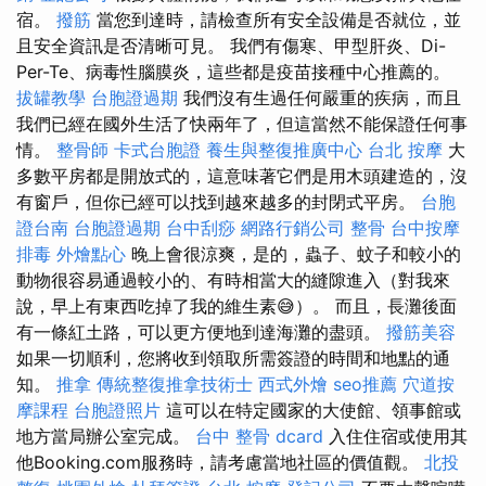
宿。
撥筋
當您到達時，請檢查所有安全設備是否就位，並
且安全資訊是否清晰可見。 我們有傷寒、甲型肝炎、Di-
Per-Te、病毒性腦膜炎，這些都是疫苗接種中心推薦的。
拔罐教學
台胞證過期
我們沒有生過任何嚴重的疾病，而且
我們已經在國外生活了快兩年了，但這當然不能保證任何事
情。
整骨師
卡式台胞證
養生與整復推廣中心
台北 按摩
大
多數平房都是開放式的，這意味著它們是用木頭建造的，沒
有窗戶，但你已經可以找到越來越多的封閉式平房。
台胞
證台南
台胞證過期
台中刮痧
網路行銷公司
整骨
台中按摩
排毒
外燴點心
晚上會很涼爽，是的，蟲子、蚊子和較小的
動物很容易通過較小的、有時相當大的縫隙進入（對我來
說，早上有東西吃掉了我的維生素😅）。 而且，長灘後面
有一條紅土路，可以更方便地到達海灘的盡頭。
撥筋美容
如果一切順利，您將收到領取所需簽證的時間和地點的通
知。
推拿
傳統整復推拿技術士
西式外燴
seo推薦
穴道按
摩課程
台胞證照片
這可以在特定國家的大使館、領事館或
地方當局辦公室完成。
台中 整骨 dcard
入住住宿或使用其
他Booking.com服務時，請考慮當地社區的價值觀。
北投