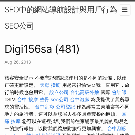
SEO中的網站導航設計與用戶行為-
SEO公司
Digi156sa (481)
Aug 26, 2013
旅客安全提示 不要忘記確認您使用的是不同的設備，以便
正確更新設定。
天母 撥筋
用起來很愉快☺️我一直用它，旅
行的時候也會用它。
設立公司
台北高級外燴
國際
會計師
eSIM
台中 按摩 整骨
seo公司
台中泡腳
為我提供了我所尋
求的靈活性。
台中刮痧
公司登記
作為經常去柬埔寨等不同
地方的旅行者，這可以為您省去很多購買套餐的麻煩。
頭
痛 按摩
您可以在這裡找到我們前往柬埔寨最美麗的島嶼之
一的旅行報告，以防我們讓您對旅行更加興奮。
台中刮痧