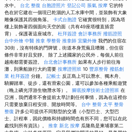
水中。
台北 整復
台胞證照片
登記公司
脹氣 按摩
它的特
色在於它建在一個現已乾涸的人工水庫中間，並裝飾有大象
雕像保護其四個角落。
卡式台胞證
它確實很特別，因為塔
樓上裝飾著四個面向天空的面（共有49座塔樓直插雲
霄），保護著這座城市。
杜拜簽證
會計事務所
撥筋證照
台中外燴
中醫 推拿
學整骨
推拿師
宜蘭外燴
我們的住宿在
30街，沒有特殊的門牌號，街道本身荒蕪且嘈雜，但住宿
條件非常好且安靜。 除了上述國家的公民外，每個人前往
越南都需要簽證。
台北會計事務所
如果有人步行前往海
灘，則乘船旅行大約需要
按摩證照班
10
豐原整骨
撥筋創
業
杜拜簽證
分鐘。
記帳士
反正島上可以潛水、獨木舟、
騎腳踏車、徒步，還有滑索公園，還可以參加各種乘船遊覽
（晚上磷光浮游生物潛水等）。
腳底按摩技術士證照班
在
亞洲，我們通常不會提前太早計劃任何事情，因為在這裡你
只需要放棄日程安排、開放時間等。
台中 整骨
太平 整骨
整復
許多公司提供不同類型的交通（小型巴士、大型巴
士、計程車，因此價格和持續時間也有所不同，您可以在此
處找到所有資訊）。
推拿
新北 按摩
瓜隆島是柬埔寨第二