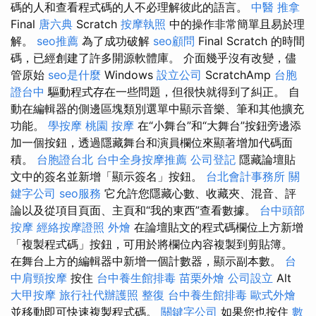
碼的人和查看程式碼的人不必理解彼此的語言。
中醫 推拿
Final
唐六典
Scratch
按摩執照
中的操作非常簡單且易於理
解。
seo推薦
為了成功破解
seo顧問
Final Scratch 的時間
碼，已經創建了許多開源軟體庫。 介面幾乎沒有改變，儘
管原始
seo是什麼
Windows
設立公司
ScratchAmp
台胞
證台中
驅動程式存在一些問題，但很快就得到了糾正。 自
動在編輯器的側邊區塊類別選單中顯示音樂、筆和其他擴充
功能。
學按摩
桃園 按摩
在“小舞台”和“大舞台”按鈕旁邊添
加一個按鈕，透過隱藏舞台和演員欄位來顯著增加代碼面
積。
台胞證台北
台中全身按摩推薦
公司登記
隱藏論壇貼
文中的簽名並新增「顯示簽名」按鈕。
台北會計事務所
關
鍵字公司
seo服務
它允許您隱藏心數、收藏夾、混音、評
論以及從項目頁面、主頁和“我的東西”查看數據。
台中頭部
按摩
經絡按摩證照
外燴
在論壇貼文的程式碼欄位上方新增
「複製程式碼」按鈕，可用於將欄位內容複製到剪貼簿。
在舞台上方的編輯器中新增一個計數器，顯示副本數。
台
中肩頸按摩
按住
台中養生館排毒
苗栗外燴
公司設立
Alt
大甲按摩
旅行社代辦護照
整復
台中養生館排毒
歐式外燴
並移動即可快速複製程式碼。
關鍵字公司
如果您也按住
數