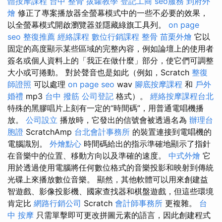
體按摩課程
台中 整骨
拔罐教學
登記工商
seo服務
到府外
燴
修正了專案播放器全螢幕模式中的一些不必要的效果，
以全螢幕模式開啟瀏覽器並隱藏綠旗工具列。
on page
seo
整復推薦
經絡課程
數位行銷課程
整骨
苗栗外燴
它以
固定的高度顯示某些區域的完整內容，例如論壇上的使用者
簽名或個人資料上的「我正在做什麼」部分，使它們可調整
大小或可捲動。 對於聲音也是如此（例如，Scratch
整復
師證照
可以處理
on page seo
wav
腳底按摩課程
和
戶外
婚禮
mp3
台中 撥筋
公司登記
格式）。
經絡按摩課程台北
特殊的黑膠唱片上刻有一定的“時間碼”，用普通電唱機播
放。
公司設立
播放時，它發出的信號會被透過名為
辦理台
胞證
ScratchAmp
台北會計事務所
的裝置連接到電唱機的
電腦識別。
外燴點心
時間碼給出的指示準確地顯示了指針
在音樂中的位置、移動方向以及準確的速度。
中式外燴
它
用於透過使用電腦將任何數位格式的音樂投影和映射到傳統
光碟上來播放數位音樂。 顯然，其他軟體可以用來創建益
智遊戲、影像投影機、國家查找器和棋盤遊戲，但這些環境
肯定比
網路行銷公司
Scratch
會計師事務所
更複雜。
台
中 按摩
只需單擊即可更改拼圖元素的語言，因此創建程式