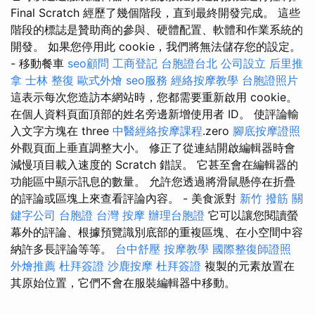
Final Scratch 經歷了幾個階段，直到最終開發完成。 這些
階段的標誌是贊助商的參與、硬體配置、軟體和作業系統的
開發。 如果您停用此 cookie，我們將無法儲存您的設定。
- 移動餐車
seo顧問
工商登記
台胞證台北
公司設立
后里推
拿
士林 整復
歐式外燴
seo服務
經絡按摩教學
台胞證照片
這表示每次您造訪本網站時，您都需要重新啟用 cookie。
在個人資料頁面頂部的姓名旁邊新增使用者 ID。 使評論輸
入文字方塊在 three
中醫經絡按摩課程
.zero
腳底按摩證照
外觀頁面上垂直調整大小。 修正了從連結開啟編輯器時會
減慢項目載入速度的 Scratch 錯誤。 它甚至會在編輯器的
功能區中顯示訊息的數量。 允許您透過將滑鼠懸停在折疊
的評論或區塊上來查看評論內容。 - 美食派對
新竹 撥筋
關
鍵字公司
台胞證
台灣 按摩
辦理台胞證
它可以讓您閱讀螢
幕外的評論、根據預覽識別底部的重複區塊、在小空間中容
納許多長評論等等。
台中舒壓
按摩教學
國際整復師證照
外燴推薦
杜拜簽證
沙鹿按摩
杜拜簽證
複製的元素放置在
其原始位置，它們不會在服裝編輯器中移動。