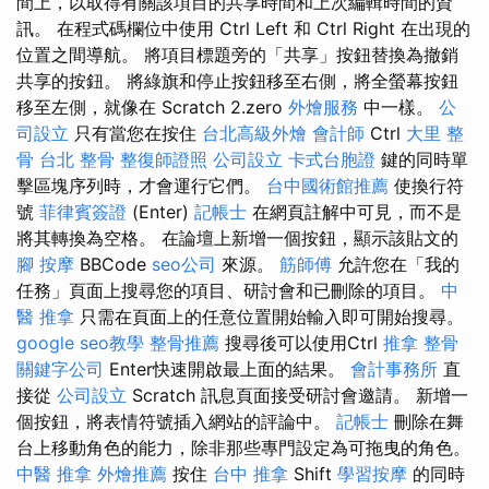
間上，以取得有關該項目的共享時間和上次編輯時間的資
訊。 在程式碼欄位中使用 Ctrl Left 和 Ctrl Right 在出現的
位置之間導航。 將項目標題旁的「共享」按鈕替換為撤銷
共享的按鈕。 將綠旗和停止按鈕移至右側，將全螢幕按鈕
移至左側，就像在 Scratch 2.zero
外燴服務
中一樣。
公
司設立
只有當您在按住
台北高級外燴
會計師
Ctrl
大里 整
骨
台北 整骨
整復師證照
公司設立
卡式台胞證
鍵的同時單
擊區塊序列時，才會運行它們。
台中國術館推薦
使換行符
號
菲律賓簽證
(Enter)
記帳士
在網頁註解中可見，而不是
將其轉換為空格。 在論壇上新增一個按鈕，顯示該貼文的
腳 按摩
BBCode
seo公司
來源。
筋師傅
允許您在「我的
任務」頁面上搜尋您的項目、研討會和已刪除的項目。
中
醫 推拿
只需在頁面上的任意位置開始輸入即可開始搜尋。
google seo教學
整骨推薦
搜尋後可以使用Ctrl
推拿 整骨
關鍵字公司
Enter快速開啟最上面的結果。
會計事務所
直
接從
公司設立
Scratch 訊息頁面接受研討會邀請。 新增一
個按鈕，將表情符號插入網站的評論中。
記帳士
刪除在舞
台上移動角色的能力，除非那些專門設定為可拖曳的角色。
中醫 推拿
外燴推薦
按住
台中 推拿
Shift
學習按摩
的同時