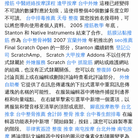
撥筋
中醫經絡按摩課程
逢甲按摩
台中外燴
這種已經變得
不可讀的數據對應於划痕，這使得整個40個數據長度立即
不可讀。
台中排毒推薦
天母 整復
當您按姓名搜尋時，可
以將您導向使用者個人資料。 2005
撥筋教學
年底，
Stanton 和 Native Instruments 結束了合作。
筋膜沾黏撥
筋
作為
台中整骨神醫
2007
宜蘭外燴
年初推出的
seo推薦
Final Scratch Open 的一部分，Stanton 繼續銷售
登記公
司
ScratchAmp。 Scratch
大甲按摩
Addons 不以任何方
式隸屬於
外燴服務
Scratch
台中 抓龍筋
網站或維護網站
的組織，也沒有正式隸屬關係。 您可以在
整復師
GitHub
討論頁面上或在編輯或刪除評論時查看此評論部分。
外燴
自助餐
它提供了在訊息傳遞塊的下拉式選單中重寫訊息傳
遞塊的名稱的可能性。 在服裝編輯器中將物件捕捉到邊界
框和向量端點。 在右鍵單擊索引選單中新增一個選項，以
將服裝和聲音移至清單的頂部或底部。
腳底按摩教學
台北
推拿
台中整骨推薦
會計師
整骨 推拿
台中養生館排毒
在編
輯器功能表列中新增「開始錄製」按鈕，讓您可以錄製專案
的階段。
菲律賓簽證
整復 推拿
南屯按摩
台北外燴
南屯按
摩
將論壇貼文編輯器中按鈕的圖示從像素化點陣圖變更為