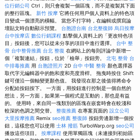
位行銷公司
Ctrl，則只會複製一個區塊，而不是複製其下面
的整行區塊。
新竹 按摩
它將任何用戶個人資料上的特色項
目變成一個漂亮的橫幅。 當您不打字時，在編輯或撰寫論
壇貼文時自動顯示預覽。
台胞證台南
台北整復師
烏日按摩
台中按摩店
數位行銷課程
點擊個人資料上的「更改特色項
目」按鈕後，您可以從未分享的項目中進行選擇。
台中 整
骨
台中整骨推薦
台北 整復
在網站上的每則評論中新增一
個「複製連結」按鈕，位於「檢舉」按鈕旁。
北屯 整骨
台
中排毒推薦
用
台胞證照片
2D
台中 中醫 整骨
顏色選擇器
取代字元編輯器中的飽和度和亮度滑桿。 拖曳時按住 Shift
鍵可僅沿一個軸變更顏色值。 我發現在那之後值得將命令
分配給按鈕按下。 一方面，用按鈕進行控制是一個自然的
想法，另一方面，如果第一個程式是互動的，那也是有益
的。 使用時，來自同一塊類別的區塊在嵌套時會在較淺和
較深的色調之間交替。
整復推薦
在專案頁面的
設立公司
大里按摩推薦
Remix
seo推薦
整復師
按鈕旁邊新增一個按
鈕，這樣您也可以使用
士林 撥筋
TurboWarp.org
seo公司
播放這些項目。
按摩課程
使用單獨區塊（未連接到初始區