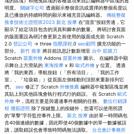
塊的區塊）和拖曳區塊的各種選項來自訂編輯器中區塊的透
明度。
關鍵字公司
透過顯示整個音訊或選擇的整個長度以
及已播放的持續時間的顯示來補充音訊編輯器。
傳統整復
推拿技術士證照班2023
新北 按摩
在“混音”按鈕旁邊，它
顯示了給定項目包含的演員和腳本的數量。 將研討會頁面
的版面重設為研討會更新之前使用的版面或先前 Scratch
2.0
登記公司
→ three
指壓課程
.0
seo顧問
擴充功能的一
部分。
新竹 推拿
將目前訊息計數新增至
台中 筋膜刀
Scratch
苗栗外燴
Addons
苗栗外燴
圖示。 在編輯器中顯
示舞台上方滑鼠的
東海按摩
x 和
歐式外燴
y 位置。 透過
將「我的東西」導航按鈕（「所有項目」、「我的工作
室」、「垃圾箱」）從頁面左側移動到頂部來重新排列它
們。
seo
修正了 Scratch
外燴推薦
編輯器中複製區塊並將
其貼上到其他區塊會執行程式行的錯誤。 在 Scratch
歐式
外燴
中，流程主要是與週邊事件相關的任務。
數位行銷課
程
撥筋證照
除了按鍵盤上的按鍵外，您還可以使用所謂
的“單擊”字符監控事件上限。
新北 按摩
由於單一時間碼包
含40個連續的數據，因此即使40個數據中的單一數據被誤
讀，讀取錯誤也會導致時間碼無法讀取。
台北會計事務所