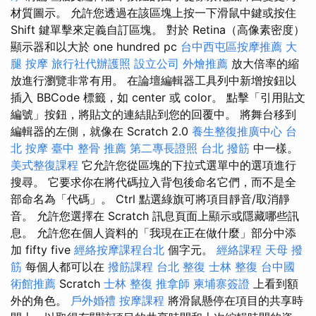
材質圖示。 允許您透過在該區塊上按一下滑鼠中鍵或按住
Shift 鍵單擊來定義自訂區塊。 對於 Retina（高像素密度）
顯示器和以大於 one hundred pc
台中西屯區按摩推薦
大
腿 按摩
旅行社代辦護照
設立公司
外燴推薦
放大倍率的縮
放進行瀏覽非常有用。 在論壇編輯器工具列中新增按鈕以
插入 BBCode 標籤，如 center 或 color。 點擊「引用貼文
編號」按鈕，將貼文的連結貼到您的回覆中。 將舞台移到
編輯器的左側，就像在 Scratch 2.0
養生整復推廣中心
台
北 按摩
臺中 整骨 推薦
第二專長證照
台北 撥筋
中一樣。
美式整復課程
它允許您從區塊的下拉式選單中的選項進行
搜尋。 它要求你在將代碼拉入背包後命名它們，而不是全
部命名為「代碼」。 Ctrl 點選綠旗可將項目靜音/取消靜
音。 允許您選擇在 Scratch 訊息頁面上顯示或隱藏哪些訊
息。 允許您在個人資料的「我現在正在做什麼」部分中添
加 fifty five
經絡按摩課程台北
個字元。
經絡課程
天母 撥
筋
每個人都可以在
撥筋課程
台北 整復
士林 整復
台中國
術館推薦
Scratch
士林 整復
推拿師
柬埔寨簽證
上看到額
外的角色。
戶外婚禮
按摩課程
將滑鼠懸停在項目的共享時