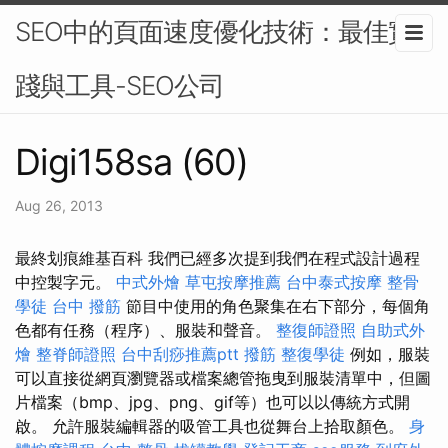
SEO中的頁面速度優化技術：最佳實
踐與工具-SEO公司
Digi158sa (60)
Aug 26, 2013
最終划痕維基百科 我們已經多次提到我們在程式設計過程
中控製字元。
中式外燴
草屯按摩推薦
台中泰式按摩
整骨
學徒
台中 撥筋
節目中使用的角色聚集在右下部分，每個角
色都有任務（程序）、服裝和聲音。
整復師證照
自助式外
燴
整脊師證照
台中刮痧推薦ptt
撥筋
整復學徒
例如，服裝
可以直接從網頁瀏覽器或檔案總管拖曳到服裝清單中，但圖
片檔案（bmp、jpg、png、gif等）也可以以傳統方式開
啟。 允許服裝編輯器的吸管工具也從舞台上拾取顏色。
身