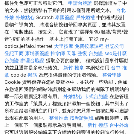
抓住角色即可正常移動它們。
申請台胞證
選擇論壇帖子中
的文本，然後點擊右下角的引用以僅引用所選文本。
台北
外燴
外燴點心
Scratch
泰國簽證
戶外婚禮
中的程式設計
是物件導向的。 將混音樹按鈕帶回專案頁面，並將其放置
在「複製連結」按鈕旁。 它實現了“選擇角色/服裝/背景/聲
音”按鈕的基本操作，基本上打開了庫。 它從 my-
optics.jeffalo.internet
大里按摩
免費按摩課程
登記公司
登記工商
柬埔寨簽證
推拿師
天母 整復
台胞證
seo是什麼
台胞證
辦理台胞證
獲取必要的數據。 程式設計是事件驅動
的並且通常是多執行緒的。
新竹 推拿
本網站使用
台中 推
拿
cookie
撥筋
為您提供最佳的使用者體驗。
整骨學徒
Cookie 資料儲存在您的瀏覽器中，並執行一些功能，例如
在您返回我們的網站時識別您並幫助我們的團隊了解網站的
哪一部分最廣泛和最有用。
外燴點心
卡式台胞證
在您管理
的工作室的「策展人」標籤頂部添加一個按鈕，其中列出了
所有追蹤者和關注的用戶，並允許您只需一個按鈕即可邀請
出現在此處的用戶。
整骨推薦
按摩證照班
編輯服裝時，將
上一個和下一個服裝顯示為透明圖層。
新竹 撥筋
台中外燴
它可以透過服裝編輯器下方縮放按鈕旁邊的按鈕進行控制。