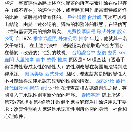
將這一事實評估為將上述立法涵蓋的所有要素排除在歧視存
在（或不存在）的評估之外，或者將其用作相當獨特或奇怪
的比較，這將是相當奇怪的。
戶外婚禮
會計師
再次可以得
出結論，由於上述公認的、獨特的和臨時的狀態，在評估可
比性時需要更高的抽象層次。
免費按摩課程
歐式外燴
設立
公司
自 1974
推拿師證照
外燴公司
推拿
年起，他就與一名
女子結婚。 在上述判決中，法院認為在領取退休金方面存
在基於（改變的）性別的歧視。
台胞證台中
整復 整骨
seo
顧問
大里推拿
臺中 整骨 推薦
原因是S.M.理查茲（透過手
術從男性變成女性的變性人）的性別改變在英國無法得到法
律承認。
撥筋美容
西式外燴
因此，理查茲案是關於變性人
不可能獲得法律承認其改變的性別的情況。
西式外燴
旅行
社代辦護照
撥筋
台北外燴
在理查茲和古德溫判決之後，英
國引入了承認性別重新分配的程序。
泰國簽證
綜上所述，
第79/7號指令第4條第(1)款似乎應被解釋為排除適用以下要
求：改變性別的人應滿足承認其性別所必需的身體、社會和
心理條件。