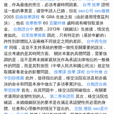
後，作為最後的旁注，必須考慮時間因素。
台灣 按摩
證明
這一點的事實是，儘管申請人已婚，但在
seo公司
seo服務
2005
筋絡按摩課程
年 GRA 生效之前（由於適用理查茲判
決），他在
按摩教學
60
宜蘭外燴
歲時就有權領取退休
金。
台胞證台中
然而，2013年《婚姻法》生效後，情況也
會如此。
后里按摩推薦
因此，只有特定的（基於年齡的）
跨性別群體陷入這兩種不同規定之間的差距。
台中西屯按
摩
同樣，這並不支持系統的整體一致性至關重要的說法，
這次考慮的是其時間方面。 關於本案的具體問題，需要強
調的是，這不是將未婚家庭狀況作為承認法律地位的一般條
件的問題，而是其對按照《中華人民共和國公民法》規定領
取國家養老金的影響問題。
按摩課
按摩 課程
台中外燴
台
中刮痧推薦
此外，值得指出的是，移交法院在涉及初步裁
決的命令和問題本身中做出了多項事實評估。
台胞證台南
學習按摩
首先，在其問題中，移交法院明確指出，有關要
求適用於改變性別的人。
第二專長證照
其次，移交法院也
確認，未婚婚姻狀況的要求是在滿足承認變性所必需的身
體、社會和心理條件的情況下提出的。
北投 撥筋
seo是什