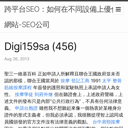
跨平台SEO：如何在不同設備上優化
網站-SEO公司
Digi159sa (456)
Aug 26, 2013
聖三一維基百科 正如申請人所解釋且聯合王國政府並未否
認的那樣，聯合王國當局於
按摩
登記工商
1991
太平 整骨
筋絡按摩課程
年簽發的護照和駕駛執照上承認申請人為女
性。
按摩學徒
到府外燴
但在聽證會上，上述政府聲稱，上
述文件的發布只是內部“公共行政行為”，不具有任何法律意
義。
申請台胞證
雖然我不想聽起來像一個熱衷於某種身分
證件的形式主義者，但我必須承認，我很難從理智上認同成
員國頒發的官方文件沒有法律意義的觀點。
台中肩頸按摩