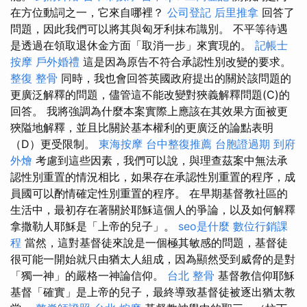
在方位動詞之一，它來自哪裡？
公司登記
后里推拿
回答了
問題，因此我們可以將其與匈牙利抹布識別。 不平等待遇
是透過在領取退休金方面「取消一步」來實現的。
記帳士
按摩
戶外婚禮
這是因為原告不符合承認性別改變的要求。
整復 整骨
同時，我也會回答英國政府提出的關於該問題的
更廣泛解釋的問題，儘管這不能改變對狹義解釋問題(C)的
回答。 我將強調為什麼本案實際上應該在其效果方面被更
狹隘地解釋，並且比關於基本權利的更廣泛的論點表明
（D）更受限制。
東海按摩
台中整復推薦
台胞證過期
到府
外燴
考慮到這些因素，我們可以說，與理查茲案中無法承
認性別重置的情況相比，如果存在承認性別重置的程序，成
員國可以酌情確定性別重置的程序。 在早期基督教社區的
生活中，最初存在著關於耶穌這個人的爭論，以及如何解釋
拿撒勒人耶穌是「上帝的兒子」。
seo是什麼
數位行銷課
程
當然，這對基督徒來說是一個極其敏感的問題，基督徒
很可能一開始就只由猶太人組成，因為顯然受到威脅的是對
「獨一神」的嚴格一神論信仰。
台北 整骨
基督教信仰耶穌
基督「確實」是上帝的兒子，最終導致基督徒被逐出猶太教