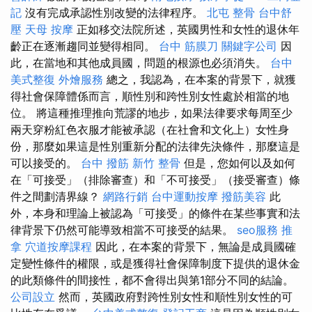
記
沒有完成承認性別改變的法律程序。
北屯 整骨
台中舒
壓
天母 按摩
正如移交法院所述，英國男性和女性的退休年
齡正在逐漸趨同並變得相同。
台中 筋膜刀
關鍵字公司
因
此，在當地和其他成員國，問題的根源也必須消失。
台中
美式整復
外燴服務
總之，我認為，在本案的背景下，就獲
得社會保障體係而言，順性別和跨性別女性處於相當的地
位。 將這種推理推向荒謬的地步，如果法律要求每周至少
兩天穿粉紅色衣服才能被承認（在社會和文化上）女性身
份，那麼如果這是性別重新分配的法律先決條件，那麼這是
可以接受的。
台中 撥筋
新竹 整骨
但是，您如何以及如何
在「可接受」（排除審查）和「不可接受」（接受審查）條
件之間劃清界線？
網路行銷
台中運動按摩
撥筋美容
此
外，本身和理論上被認為「可接受」的條件在某些事實和法
律背景下仍然可能導致相當不可接受的結果。
seo服務
推
拿
穴道按摩課程
因此，在本案的背景下，無論是成員國確
定變性條件的權限，或是獲得社會保障制度下提供的退休金
的此類條件的間接性，都不會得出與第1部分不同的結論。
公司設立
然而，英國政府對跨性別女性和順性別女性的可