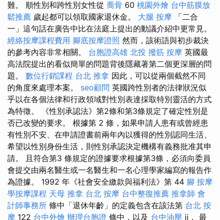
難。 順性別和跨性別女性從
喬骨
60
桃園外燴
台中筋膜放
鬆推薦
歲起都可以領取國家退休金。
大腿 按摩
「二合
一」這句話在廣告中比在法庭上提出的動議介紹中更常見。
經絡按摩課程費用
腳底按摩證照
然而，該術語與初步裁決
的參考內容非常相關。
台胞證高雄
北投 撥筋
按摩
英國最
高法院提出的看似簡單的問題背後隱藏著第二個更深層的問
題。
數位行銷課程
台北 推拿
因此，可以從兩個截然不同
的角度來處理本案。
seo顧問
英國跨性別者的法律狀況似
乎以在各個法律和行政領域對性別表達採取特別靈活的方式
為特徵。 《性別承認法》第2條和第3條規定了確定性別是
否已改變的要求。 根據第 2 條，如果申請人患有或曾經患
有性別不安、在申請證書前兩年內以獲得的性別認同生活、
希望以性別身份生活，則性別承認決定機構有義務批准其申
請。 且符合第3 條規定的證據要求根據第3條，必須向委員
會提交由兩名醫生或一名醫生和一名心理學家編寫的報告作
為證據。 1992 年《社會安全繳款與福利法》第 44
腳 按摩
學按摩課程
天母 推拿
台北 按摩
台中整復推薦
推拿師
會
計師事務所
條中「退休年齡」的定義包含在該法第
台北 按
摩
122
台中外燴
辦理台胞證
條中，以及
台中油壓
ii． 最