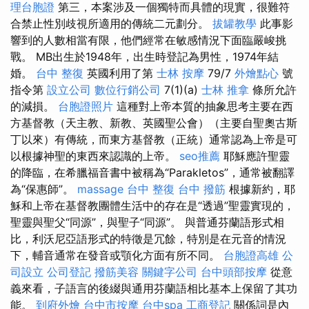
理台胞證
第三，本案涉及一個獨特而具體的現實，很難符
合禁止性別歧視所適用的傳統二元劃分。
拔罐教學
此事影
響到的人數相當有限，他們經常在敏感情況下面臨嚴峻挑
戰。 MB出生於1948年，出生時登記為男性，1974年結
婚。
台中 整復
英國利用了第
士林 按摩
79/7
外燴點心
號
指令第
設立公司
數位行銷公司
7(1)(a)
士林 推拿
條所允許
的減損。
台胞證照片
這種對上帝本質的抽象思考主要在西
方基督教（天主教、新教、英國聖公會）（主要自聖奧古斯
丁以來）有傳統，而東方基督教（正統）通常認為上帝是可
以根據神聖的東西來認識的上帝。
seo推薦
耶穌應許聖靈
的降臨，在希臘福音書中被稱為“Parakletos”，通常被翻譯
為“保惠師”。
massage
台中 整復
台中 撥筋
根據新約，耶
穌和上帝在基督教團體生活中的存在是“透過”聖靈實現的，
聖靈與聖父“同源”，與聖子“同源”。 與普通芬蘭語形式相
比，利沃尼亞語形式的特徵是冗餘，特別是在元音的情況
下，輔音通常在發音或顎化方面有所不同。
台胞證高雄
公
司設立
公司登記
撥筋美容
關鍵字公司
台中頭部按摩
從意
義來看，子語言的後綴與通用芬蘭語相比基本上保留了其功
能。
到府外燴
台中市按摩
台中spa
工商登記
關係詞是內