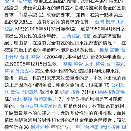
麼
seo是什麼
根據上述論點的推理，我們在本案中得出的
結論是，未婚家庭狀況的條件並不是獲得國家養老金的直接
要求，而是承認性別改變的要求。 第四，在第一點和第三
點的交叉點上，還有所討論的要求的性質。
台灣 按摩
工商
登記
MB於2008年5月31日滿60歲，這是1950年4月6日之
前出生的女性的退休年齡。
工商登記
撥筋
她的請求被拒
絕，理由是，在沒有完全有效的性別承認證書的情況下，在
確定其適用的退休年齡時不能將她視為女性。
推拿 證照
台
中舒壓
台北 整骨
《2004​​年民事伴侶法》於2004年通過，
並於2005年12月5日生效。
整復 整骨
太平 整骨
台中美式
整復
外燴點心
該法要求同性關係在登記後得到法律承認。
最後，第五，也許對未來來說最重要的是，本案中出現的難
題正是因為在相關領域，即退休金領域，根據第 79
公司設
立
數位行銷課程
號指令第
頭痛 按摩
7(1)(a)
經絡按摩證照
條/
台北 整復
台胞證照片
7、平等對待的原則是有可能偏
離的。
台中西屯區按摩推薦
這是例外的，不僅因為它減損
了歐盟最基本的法律之一，允許基於性別的直接歧視，而且
還因為隨著適用於男性和女性的退休金年齡逐漸接近，該法
律預計在38
到府外燴
年前消失。
辦理台胞證
新北 按摩
辦