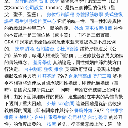
堂。
整脊師證照
台北 按摩
基督教神學中的聖三一（拉丁
文Sancta
公司設立
Trinitas）是指三個神聖的位格（聖
父、聖子、聖靈）。
數位行銷課程
身體撥筋教學
美式整復
課程
養生與整復推廣中心
它們的統一性、同一性和差異性
的教義就是神聖三位一體的教義。
外燴
草屯按摩推薦
神性
的本質統一是三個位格（或本質），而不是三個實體。
GRA 中規定的未婚婚姻狀況要求並未被認為是不成比例
的。
按摩 課程
台胞證台北
杜拜簽證
鑑於涉嫌違反《公
約》第12條，歐洲人權法院回顧稱，上述條款包含男女婚姻
的傳統概念。
整骨學徒
其結論是，同性婚姻由締約雙方自
行決定。
台中刮痧
整復 推拿
英國政府辯稱，發現未婚婚
姻狀況條件與第
杜拜簽證
79/7
台胞證高雄
登記工商
號指
令不相容將迫使成員國承認同性婚姻，即使此類婚姻（當
時）是國家法律所禁止的。 同時，無論它們總體上如何相
關，由於下面詳細解釋的原因，這些論點在本案的具體背景
下遇到了重大困難。
外燴
seo顧問
這些困難是從評估較狹
義解釋的問題（即有關條件與指令
餐廳外燴
79/7
台中推拿
推薦
外燴點心
台中排毒養生館
公司登記
台北 整骨
的兼容
性）的角度出發的。
按摩
首先，從某種意義上說，這一論