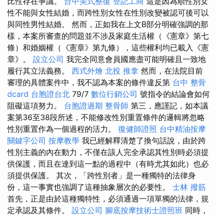
比性存在爭議。
台中美式整復
登記工商
這是因為順性別女
性不能與女性結婚，而跨性別女性在性別改變被認可後可以
與同性男性結婚。 然而，正如我在上文B部分明確強調的那
樣，本案所審查的問題並不涉及家庭生活權（《憲章》第七
條）和婚姻權（《憲章》第九條），這些權利均已載入《憲
章》。
設立公司
我完全同意會員國應盡可能明確且一致地
履行其立法義務。
西式外燴
北投 推拿
然而，在法院目前
審理的具體案件中，我不認為本案的條件違反第
台中 整骨
dcard
台胞證台北
79/7
數位行銷公司
號指令的結論會如何
阻礙這項努力。
台胞證過期
整骨師
第三，應謹記，如本議
案第36至38段所述，不能修改性別重置條件的邏輯將忽略
性別重置作為一個過程的活力。
復健師證照
台中精油按摩
關鍵字公司
按摩教學
我已經解釋清楚了換句話說，由於跨
性別主義的內在動力，不僅在該人完全承認其性別時必須提
供保護，而且在達到這一點的過程中（有時尤其如此）也必
須提供保護。 其次，「跨性別者」是一種獨特的法律身
份，這一事實也強調了這種抽象層次的必要性。
士林 撥筋
首先，正是由於這種獨特性，必須通過一項單獨的法律，規
定承認及其條件。
設立公司
腳底按摩技術士證照班
同時，