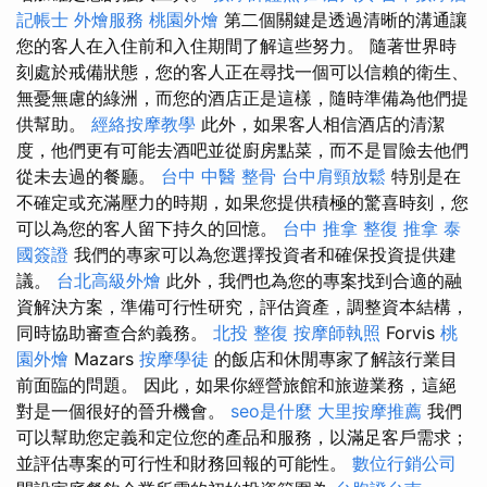
記帳士
外燴服務
桃園外燴
第二個關鍵是透過清晰的溝通讓
您的客人在入住前和入住期間了解這些努力。 隨著世界時
刻處於戒備狀態，您的客人正在尋找一個可以信賴的衛生、
無憂無慮的綠洲，而您的酒店正是這樣，隨時準備為他們提
供幫助。
經絡按摩教學
此外，如果客人相信酒店的清潔
度，他們更有可能去酒吧並從廚房點菜，而不是冒險去他們
從未去過的餐廳。
台中 中醫 整骨
台中肩頸放鬆
特別是在
不確定或充滿壓力的時期，如果您提供積極的驚喜時刻，您
可以為您的客人留下持久的回憶。
台中 推拿
整復 推拿
泰
國簽證
我們的專家可以為您選擇投資者和確保投資提供建
議。
台北高級外燴
此外，我們也為您的專案找到合適的融
資解決方案，準備可行性研究，評估資產，調整資本結構，
同時協助審查合約義務。
北投 整復
按摩師執照
Forvis
桃
園外燴
Mazars
按摩學徒
的飯店和休閒專家了解該行業目
前面臨的問題。 因此，如果你經營旅館和旅遊業務，這絕
對是一個很好的晉升機會。
seo是什麼
大里按摩推薦
我們
可以幫助您定義和定位您的產品和服務，以滿足客戶需求；
並評估專案的可行性和財務回報的可能性。
數位行銷公司