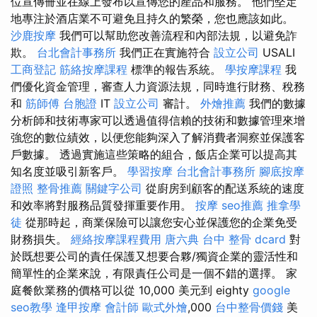
位宣傳冊並在線上發布以宣傳您的產品和服務。 他們堅定
地專注於酒店業不可避免且持久的繁榮，您也應該如此。
沙鹿按摩
我們可以幫助您改善流程和內部法規，以避免詐
欺。
台北會計事務所
我們正在實施符合
設立公司
USALI
工商登記
筋絡按摩課程
標準的報告系統。
學按摩課程
我
們優化資金管理，審查人力資源法規，同時進行財務、稅務
和
筋師傅
台胞證
IT
設立公司
審計。
外燴推薦
我們的數據
分析師和技術專家可以透過值得信賴的技術和數據管理來增
強您的數位績效，以便您能夠深入了解消費者洞察並保護客
戶數據。 透過實施這些策略的組合，飯店企業可以提高其
知名度並吸引新客戶。
學習按摩
台北會計事務所
腳底按摩
證照
整骨推薦
關鍵字公司
從廚房到顧客的配送系統的速度
和效率將對服務品質發揮重要作用。
按摩
seo推薦
推拿學
徒
從那時起，商業保險可以讓您安心並保護您的企業免受
財務損失。
經絡按摩課程費用
唐六典
台中 整骨 dcard
對
於既想要公司的責任保護又想要合夥/獨資企業的靈活性和
簡單性的企業來說，有限責任公司是一個不錯的選擇。 家
庭餐飲業務的價格可以從 10,000 美元到 eighty
google
seo教學
逢甲按摩
會計師
歐式外燴
,000
台中整骨價錢
美