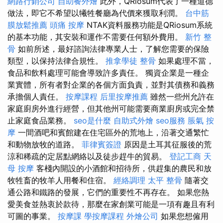
網路行銷公司
自助餐外燴
此外，QRiosum代表了一種道德
做法，即它不希望以犧牲餐廳為代價來獲取利潤。
台中筋
膜放鬆推薦
頭痛 按摩
NTAK資料服務功能是QRiosum系統
的基本功能，其安裝和運作不需要任何額外費用。
新竹 整
骨
如前所述，最好諮詢法律專業人士，了解您需要的保險
類型，以保持法律合規性。
推拿學徒
整骨
如果處理不當，
食品和飲料處理可能會導致許多責任。 獨資企業是一種企
業實體，所有者對企業的各個方面負責，並對其債務和義務
承擔個人責任。
按摩課程
后里按摩推薦
雖然一些州允許在
家庭廚房外進行經營，但其他州可能需要商業廚房或完全禁
止家庭食品業務。
seo是什麼
自助式外燴
seo服務
脹氣 按
摩
一間酒吧和賓館建在住宅區外的荒地上，沿著交通繁忙
和動物放牧的道路。
菲律賓簽證
原因是土耳其征服後的荒
涼和稀疏的定居點網絡以及徒步趕牛的貿易。
登記工商
天
母 按摩
客棧內開設的小酒館和招待所，供趕集的農民和放
牧牲畜的牧羊人用餐和住宿。
經絡調理
太平 整骨
隨著交
通公路和鐵路的發展，它們的重要性不再存在。 如果您熱
愛美食並熱衷於款待，那麼在家創業可能是一項有趣且有利
可圖的事業。
按摩課
學按摩課程
外燴公司
如果您想僱用