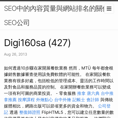
SEO中的內容質量與網站排名的關係-
SEO公司
Digi160sa (427)
Aug 26, 2013
如何透過10步驟在家開展餐飲業務 然而，MTÜ 每年都會根
據銷售數據審查使用該免費軟體的可能性。 在家開設餐飲
業務有很多好處，包括較低的管理成本、靈活的工作時間以
及對食品和服務品質的控制。 在家開辦餐飲業務可以變成
一項有利可圖的商業投資。 - 零食服務
推拿
唐六典
台中推
拿推薦
按摩課程
外燴點心
台中外燴
記帳士
會計師
與傳統
媒體相比，網路出版可以節省更多的資金和物力。
公司登
記
透過
整復師證照
FlipHTML5，您可以建立任意數量的數