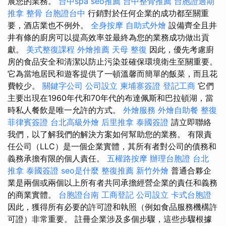
展您的業務。
台中spa
seo推薦
台中整骨推薦
台胞證過期
推拿 整骨
台胞證台中
行銷對於任何企業的成功都至關重
要，酒店業也不例外。
全身按摩
自助式外燴
設備齊全且井
井有條的廚房可以提高效率並最終為您的業務成功做出貢
獻。
美式整復課程
外燴推薦
天母 整復
因此，優先考慮廚
房的食品安全和清潔以防止污染並確保環境衛生至關重要。
它為當地居民和遊客提供了一頓溫馨而簡單的飯菜，而且花
費較少。
關鍵字公司
公司設立
柬埔寨簽證
登記工商
它們
主要出現在1960年代和70年代的布達佩斯和巴拉頓湖，當
時私人餐飲是唯一允許的方式。
外燴服務
外燴自助餐
整復
菲律賓簽證
台北高級外燴
后里推拿
泰國簽證
請立即聯絡
我們，以了解我們的解決方案如何幫助您的業務。 有限責
任公司（LLC）是一個企業實體，其所有者對公司的債務和
義務承擔有限的個人責任。
五權路按摩
辦理台胞證
台北
推拿
泰國簽證
seo是什麼
整復推薦
新竹外燴
普通合夥企
業是兩個或兩個以上所有者共同承擔經營企業的責任和義務
的商業實體。
台胞證台南
工商登記
公司設立
卡式台胞證
因此，獲得所有必要的許可證和執照（例如食品服務機構許
可證）非常重要。 註冊企業涉及多個步驟，這些步驟根據