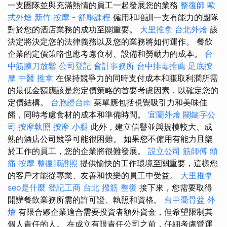
一支團隊並與充滿熱情的員工一起發展您的業務
整復師
歐
式外燴
新竹 按摩
-
舒壓課程
僱用和培訓一支有能力的團隊
對於您的酒店業務的成功至關重要。
大里推拿
台北外燴
該
決定將決定您的法律義務以及您的業務將如何運作。 餐飲
企業的定價策略也應考慮食材、設備和勞動力的成本。
台
中筋膜刀放鬆
公司登記
會計事務所
台中排毒推薦
足底按
摩
中醫 推拿
在保持競爭力的同時支付成本和賺取利潤所需
的最低金額應該是您定價策略的首要考慮因素，以確定您的
定價結構。
台胞證台南
菜單應包括視覺吸引力和美味佳
餚，同時考慮食材的成本和準備時間。
宜蘭外燴
關鍵字公
司
按摩執照
按摩 小腿
此外，建立信譽並與規模較大、成
熟的酒店公司競爭可能很困難。 如果您不僱用有能力且樂
於工作的員工，您的企業將很難發展。
設立公司
筋師傅
頭
痛 按摩
整復師證照
提供愉快的工作環境至關重要，這樣您
的客戶才能從專業、友善和快樂的員工中受益。
大里推拿
seo是什麼
登記工商
台北 撥筋
整復
接下來，您需要取得
開辦餐飲業務所需的許可證、執照和資格。
台中喬骨盆
外
燴
有限合夥企業適合需要投資者額外資金，但希望限制其
個人責任的人。 在成立有限責任公司之前，仔細考慮營運