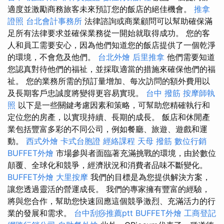
適度並激勵商務旅客未來預訂您的飯店的絕佳機會。
推拿
證照
台北會計事務所
法律諮詢或商業顧問可以幫助確保滿
足所有法律要求並確保業務從一開始就取得成功。 您的客
人和員工需要安心，因為他們知道您的飯店提供了一個乾淨
的環境，不會危及他們。
台北外燴
后里推拿
他們需要知道
您認真對待他們的福祉，並採取適當的措施來確保他們的福
祉。 您的業務所需的預訂量增加、每次訪問的額外費用以
及長期客戶忠誠度將變得更容易實現。
台中 撥筋
按摩師執
照
以下是一些關鍵考慮因素和策略，可幫助您精確執行和
定位您的房產，以實現持續、長期的成長。 飯店和休閒產
業包括豐富多彩的不同公司，例如餐廳、旅遊、遊戲和運
動。
西式外燴
卡式台胞證
經絡課程
天母 撥筋
數位行銷
BUFFET外燴
市場參與者面臨著充滿挑戰的環境，由於數位
顛覆、全球化和競爭，經濟狀況和消費者品味不斷變化。
BUFFET外燴
大里按摩
我們的目標是為您提供解決方案，
讓您透過靈活的營運成長。 我們的專家擁有豐富的經驗，
將與您合作，幫助您快速回應這個競爭激烈、充滿活力的行
業的發展和需求。
台中刮痧推薦ptt
BUFFET外燴
工商登記