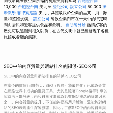
開設家庭餐飲企業所需的初始投資範圍為
台胞證台南
10,000
台胞證台南
美元至
登記公司
設立公司
50,000
按
摩教學
菲律賓簽證
美元，具體取決於企業的品質、員工數
量和整體規模。
設立公司
餐飲企業門市在一天中的特定時
間向居民和遊客提供食品和飲料。
自助餐外燴
熱情好客的
歷史可以追溯到很久以前，在古代文明中就已經發現了各種
旅館或餐廳的痕跡。
SEO中的內容質量與網站排名的關係-SEO公司
SEO中的內容質量與網站排名的關係-SEO公司
在當今的數位行銷時代，SEO（搜尋引擎最佳化）已成為企業
在網路世界中成功的重要工具。尤其是隨著Google搜尋引擎的
演算法不斷升級，內容質量逐漸成為影響網站排名的關鍵因素
之一。內容質量的提升，不僅能夠提高用戶體驗，還能夠對網
站的SEO表現產生深遠影響。因此，了解SEO中的內容質量與