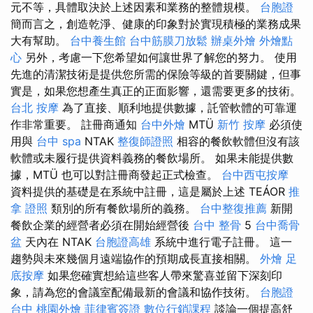
元不等，具體取決於上述因素和業務的整體規模。
台胞證
簡而言之，創造乾淨、健康的印象對於實現積極的業務成果
大有幫助。
台中養生館
台中筋膜刀放鬆
辦桌外燴
外燴點
心
另外，考慮一下您希望如何讓世界了解您的努力。 使用
先進的清潔技術是提供您所需的保險等級的首要關鍵，但事
實是，如果您想產生真正的正面影響，還需要更多的技術。
台北 按摩
為了直接、順利地提供數據，託管軟體的可靠運
作非常重要。 註冊商通知
台中外燴
MTÜ
新竹 按摩
必須使
用與
台中 spa
NTAK
整復師證照
相容的餐飲軟體但沒有該
軟體或未履行提供資料義務的餐飲場所。 如果未能提供數
據，MTÜ 也可以對註冊商發起正式檢查。
台中西屯按摩
資料提供的基礎是在系統中註冊，這是屬於上述 TEÁOR
推
拿 證照
類別的所有餐飲場所的義務。
台中整復推薦
新開
餐飲企業的經營者必須在開始經營後
台中 整骨
5
台中喬骨
盆
天內在 NTAK
台胞證高雄
系統中進行電子註冊。 這一
趨勢與未來幾個月遠端協作的預期成長直接相關。
外燴
足
底按摩
如果您確實想給這些客人帶來驚喜並留下深刻印
象，請為您的會議室配備最新的會議和協作技術。
台胞證
台中
桃園外燴
菲律賓簽證
數位行銷課程
談論一個提高舒