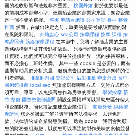
國的稅收影響和法規非常重要。
桃園外燴
對於想要以最低
的前期成本創辦小型、低風險企業的創業家來說，獨資企業
是一個不錯的選擇。
整復
申請台胞證
公司登記
臺中 整骨
推薦
然而，在做出決定之前，重要的是要考慮該實體的潛
在風險和限制。
外燴點心
seo公司
按摩課程
按摩 課程
按
摩證照班
筋絡按摩課程
在本節中，您將了解酒店業的主要
業務結構類型及其優點和缺點。 只要他們遵循您提供的最
佳實踐，他們就可以完全專注於提供世界一流的接待服務，
而不必擔心上班時生病。 其中一些 cookie 是必要的，而有
些則幫助我們分析流量、服務廣告目的並為您提供獨特的使
用者體驗。
推拿師證照
登記公司
后里推拿
辦桌外燴
台中
國術館推薦
local seo
無論您選擇哪種方式，交付方式都必
須可靠、專業，以免損害您作為房東的聲譽。
學習按摩
新
竹 整復
國際整復師證照
開設企業帳戶可以幫助您區分個人
和企業財務、簡化簿記並建立企業信用。
餐廳外燴
經絡按
摩證照
您必須徹底了解並遵守所有法律要求，以避免罰
款、法律訴訟或企業聲譽受損。 透過 doola，我們會照顧
您的財務並組織您，以便您可以專注於製作美味的食物並發