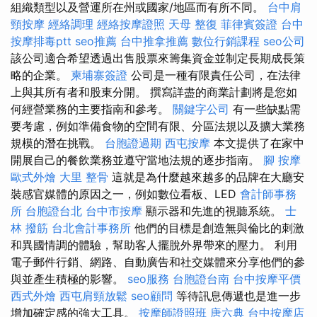
組織類型以及營運所在州或國家/地區而有所不同。
台中肩
頸按摩
經絡調理
經絡按摩證照
天母 整復
菲律賓簽證
台中
按摩排毒ptt
seo推薦
台中推拿推薦
數位行銷課程
seo公司
該公司適合希望透過出售股票來籌集資金並制定長期成長策
略的企業。
柬埔寨簽證
公司是一種有限責任公司，在法律
上與其所有者和股東分開。 撰寫詳盡的商業計劃將是您如
何經營業務的主要指南和參考。
關鍵字公司
有一些缺點需
要考慮，例如準備食物的空間有限、分區法規以及擴大業務
規模的潛在挑戰。
台胞證過期
西屯按摩
本文提供了在家中
開展自己的餐飲業務並遵守當地法規的逐步指南。
腳 按摩
歐式外燴
大里 整骨
這就是為什麼越來越多的品牌在大廳安
裝感官媒體的原因之一，例如數位看板、LED
會計師事務
所
台胞證台北
台中市按摩
顯示器和先進的視聽系統。
士
林 撥筋
台北會計事務所
他們的目標是創造無與倫比的刺激
和異國情調的體驗，幫助客人擺脫外界帶來的壓力。 利用
電子郵件行銷、網路、自動廣告和社交媒體來分享他們的參
與並產生積極的影響。
seo服務
台胞證台南
台中按摩平價
西式外燴
西屯肩頸放鬆
seo顧問
等待訊息傳遞也是進一步
增加確定感的強大工具。
按摩師證照班
唐六典
台中按摩店