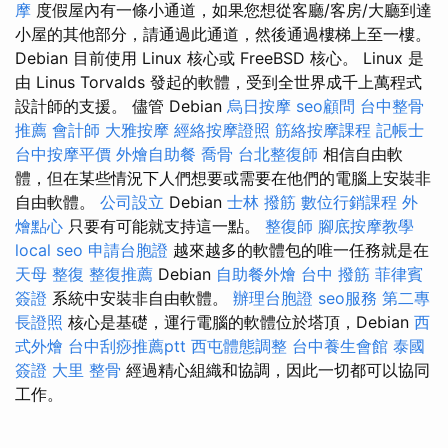
摩
度假屋內有一條小通道，如果您想從客廳/客房/大廳到達
小屋的其他部分，請通過此通道，然後通過樓梯上至一樓。
Debian 目前使用 Linux 核心或 FreeBSD 核心。 Linux 是
由 Linus Torvalds 發起的軟體，受到全世界成千上萬程式
設計師的支援。 儘管 Debian
烏日按摩
seo顧問
台中整骨
推薦
會計師
大雅按摩
經絡按摩證照
筋絡按摩課程
記帳士
台中按摩平價
外燴自助餐
喬骨
台北整復師
相信自由軟
體，但在某些情況下人們想要或需要在他們的電腦上安裝非
自由軟體。
公司設立
Debian
士林 撥筋
數位行銷課程
外
燴點心
只要有可能就支持這一點。
整復師
腳底按摩教學
local seo
申請台胞證
越來越多的軟體包的唯一任務就是在
天母 整復
整復推薦
Debian
自助餐外燴
台中 撥筋
菲律賓
簽證
系統中安裝非自由軟體。
辦理台胞證
seo服務
第二專
長證照
核心是基礎，運行電腦的軟體位於塔頂，Debian
西
式外燴
台中刮痧推薦ptt
西屯體態調整
台中養生會館
泰國
簽證
大里 整骨
經過精心組織和協調，因此一切都可以協同
工作。