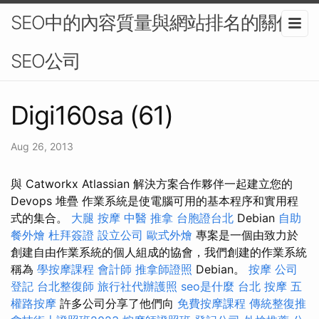
SEO中的內容質量與網站排名的關係-
SEO公司
Digi160sa (61)
Aug 26, 2013
與 Catworkx Atlassian 解決方案合作夥伴一起建立您的
Devops 堆疊 作業系統是使電腦可用的基本程序和實用程
式的集合。
大腿 按摩
中醫 推拿
台胞證台北
Debian
自助
餐外燴
杜拜簽證
設立公司
歐式外燴
專案是一個由致力於
創建自由作業系統的個人組成的協會，我們創建的作業系統
稱為
學按摩課程
會計師
推拿師證照
Debian。
按摩
公司
登記
台北整復師
旅行社代辦護照
seo是什麼
台北 按摩
五
權路按摩
許多公司分享了他們向
免費按摩課程
傳統整復推