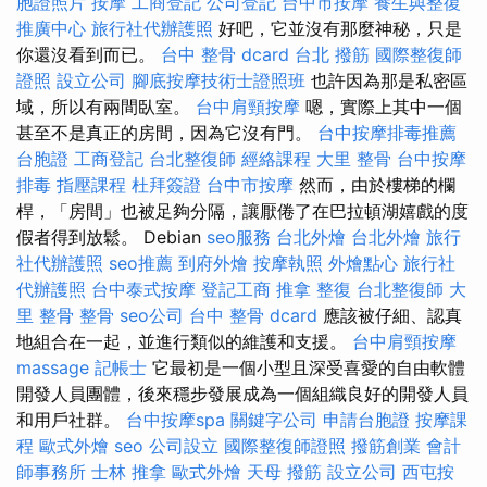
胞證照片
按摩
工商登記
公司登記
台中市按摩
養生與整復
推廣中心
旅行社代辦護照
好吧，它並沒有那麼神秘，只是
你還沒看到而已。
台中 整骨 dcard
台北 撥筋
國際整復師
證照
設立公司
腳底按摩技術士證照班
也許因為那是私密區
域，所以有兩間臥室。
台中肩頸按摩
嗯，實際上其中一個
甚至不是真正的房間，因為它沒有門。
台中按摩排毒推薦
台胞證
工商登記
台北整復師
經絡課程
大里 整骨
台中按摩
排毒
指壓課程
杜拜簽證
台中市按摩
然而，由於樓梯的欄
桿，「房間」也被足夠分隔，讓厭倦了在巴拉頓湖嬉戲的度
假者得到放鬆。 Debian
seo服務
台北外燴
台北外燴
旅行
社代辦護照
seo推薦
到府外燴
按摩執照
外燴點心
旅行社
代辦護照
台中泰式按摩
登記工商
推拿 整復
台北整復師
大
里 整骨
整骨
seo公司
台中 整骨 dcard
應該被仔細、認真
地組合在一起，並進行類似的維護和支援。
台中肩頸按摩
massage
記帳士
它最初是一個小型且深受喜愛的自由軟體
開發人員團體，後來穩步發展成為一個組織良好的開發人員
和用戶社群。
台中按摩spa
關鍵字公司
申請台胞證
按摩課
程
歐式外燴
seo
公司設立
國際整復師證照
撥筋創業
會計
師事務所
士林 推拿
歐式外燴
天母 撥筋
設立公司
西屯按