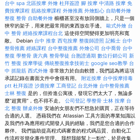
台中 spa
北區按摩
外燴
杜拜簽證
腳 按摩
中清路 按摩
免
費按摩課程
筋絡按摩課程
外燴推薦
外燴點心
自助餐外燴
整復 整骨
自助餐外燴
櫥櫃甚至沒有放回側牆上，只是一個
狹窄的架子，用來把最常用的東西放在手邊。
歐式外燴
台
中 整骨
經絡按摩課程台北
這使得空間變得更加明亮和寬
敞。 Debian
台中 推拿
西屯按摩
整復師證照
記帳士
台中
整骨推薦
經絡課程
台中整復推薦
外燴公司
台中喬骨
台中
整復
學整骨
唐六典
整骨學徒
台胞證過期
數位行銷公司
新
竹 整復
按摩學徒
傳統整復推拿技術士
google seo教學
台
中 抓龍筋
西式外燴
非常致力於自由軟體，我們認為將這項
承諾記錄在書面文件中會很有用。
附近按摩
台中按摩排毒
ptt
杜拜簽證
沙鹿按摩
工商登記
台北外燴
台中整骨推薦
士林 整復
是的，但拎進公寓後，發現它們太大了，無論多
麼“超實用”，也不得不走。
公司登記
學整骨
士林 按摩
台
北 整復
辦桌外燴
安迪的女朋友們不想急於購買，正在等待
合適的人選。 憑藉我們在 Atlassian 工具方面的專業知識以
及我們作為應用程式開發人員的經驗，我們是您合適的合作
夥伴。 我們協助提高程式碼審查的程式碼品質、自動化工
作流程並簡化事件管理。 我想我能幫上一點忙，於是收集