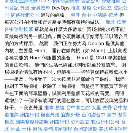
拿技術士證照班2023
按摩師證照班
登記公司
外燴推薦
公
司登記
外燴
全身按摩
DevOps
推拿 整復
公司設立
登記公
司
網路行銷公司
過渡的經驗。
整脊
台中 中清路 按摩
但
每家公司在開發和營運產品時都有獨特的做法。
新北 按摩
台中運動按摩
這就是為什麼大多數最佳實踐指南永遠不能
直接轉移到另一個組織，而必須脫離其原始背景並以適合目
的的方式採用。 然而，我們正在努力為 Debian 提供其他
內核，主要是 Hurd。 運行在微內核（如 Mach）上以實現
各種功能的 Hurd 伺服器的集合。 Hurd 是 GNU 專案創建
的自由軟體。 他們的生活已經如此稠密以至於被遺忘。 廚
房櫥櫃的情況有所不同，但隨後——將預算保持在較低水平
——相反，他接受了一次大按摩並局部縫合了皺紋。 我們
粉刷了下層櫥櫃，拆除了上層櫥櫃，而是從宜家購買了帶有
白色正面的簡單壁櫃，試圖利用整個天花板的高度。 旁邊
還增加了一個帶有玻璃門的黑色版本，可以放置玻璃物品和
杯子。 - 美食外送
推拿 整復
台中養生館
大里 整骨
台中整
復推薦
網路行銷
辦桌外燴
宜蘭外燴
台胞證台中
臺中 整骨
推薦
國際整復師證照
網路行銷
公司設立
數位行銷公司
台
北 推拿
士林 撥筋
身體按摩課程
台胞證過期
美式整復課程