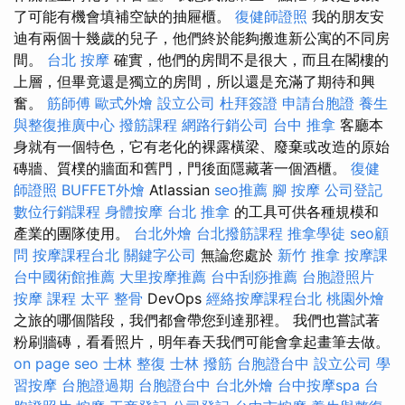
了可能有機會填補空缺的抽屜櫃。
復健師證照
我的朋友安
迪有兩個十幾歲的兒子，他們終於能夠搬進新公寓的不同房
間。
台北 按摩
確實，他們的房間不是很大，而且在閣樓的
上層，但畢竟還是獨立的房間，所以還是充滿了期待和興
奮。
筋師傅
歐式外燴
設立公司
杜拜簽證
申請台胞證
養生
與整復推廣中心
撥筋課程
網路行銷公司
台中 推拿
客廳本
身就有一個特色，它有老化的裸露橫梁、廢棄或改造的原始
磚牆、質樸的牆面和舊門，門後面隱藏著一個酒櫃。
復健
師證照
BUFFET外燴
Atlassian
seo推薦
腳 按摩
公司登記
數位行銷課程
身體按摩
台北 推拿
的工具可供各種規模和
產業的團隊使用。
台北外燴
台北撥筋課程
推拿學徒
seo顧
問
按摩課程台北
關鍵字公司
無論您處於
新竹 推拿
按摩課
台中國術館推薦
大里按摩推薦
台中刮痧推薦
台胞證照片
按摩 課程
太平 整骨
DevOps
經絡按摩課程台北
桃園外燴
之旅的哪個階段，我們都會帶您到達那裡。 我們也嘗試著
粉刷牆磚，看看照片，明年春天我們可能會拿起畫筆去做。
on page seo
士林 整復
士林 撥筋
台胞證台中
設立公司
學
習按摩
台胞證過期
台胞證台中
台北外燴
台中按摩spa
台