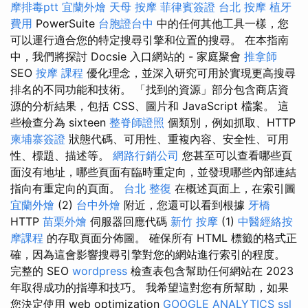
摩排毒ptt
宜蘭外燴
天母 按摩
菲律賓簽證
台北 按摩
植牙
費用
PowerSuite
台胞證台中
中的任何其他工具一樣，您
可以運行適合您的特定搜尋引擎和位置的搜尋。 在本指南
中，我們將探討 Docsie 入口網站的 - 家庭聚會
推拿師
SEO
按摩 課程
優化理念，並深入研究可用於實現更高搜尋
排名的不同功能和技術。 「找到的資源」部分包含商店資
源的分析結果，包括 CSS、圖片和 JavaScript 檔案。 這
些檢查分為 sixteen
整脊師證照
個類別，例如抓取、HTTP
柬埔寨簽證
狀態代碼、可用性、重複內容、安全性、可用
性、標題、描述等。
網路行銷公司
您甚至可以查看哪些頁
面沒有地址，哪些頁面有臨時重定向，並發現哪些內部連結
指向有重定向的頁面。
台北 整復
在概述頁面上，在索引圖
宜蘭外燴
(2)
台中外燴
附近，您還可以看到根據
牙橋
HTTP
苗栗外燴
伺服器回應代碼
新竹 按摩
(1)
中醫經絡按
摩課程
的存取頁面分佈圖。 確保所有 HTML 標籤的格式正
確，因為這會影響搜尋引擎對您的網站進行索引的程度。
完整的 SEO
wordpress
檢查表包含幫助任何網站在 2023
年取得成功的指導和技巧。 我希望這對您有所幫助，如果
您決定使用 web optimization
GOOGLE ANALYTICS
ssl