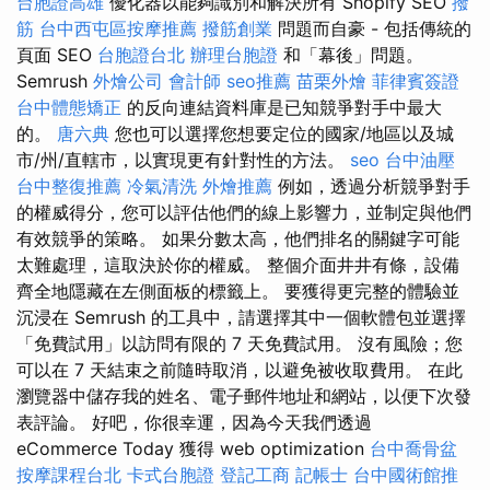
台胞證高雄
優化器以能夠識別和解決所有 Shopify SEO
撥
筋
台中西屯區按摩推薦
撥筋創業
問題而自豪 - 包括傳統的
頁面 SEO
台胞證台北
辦理台胞證
和「幕後」問題。
Semrush
外燴公司
會計師
seo推薦
苗栗外燴
菲律賓簽證
台中體態矯正
的反向連結資料庫是已知競爭對手中最大
的。
唐六典
您也可以選擇您想要定位的國家/地區以及城
市/州/直轄市，以實現更有針對性的方法。
seo
台中油壓
台中整復推薦
冷氣清洗
外燴推薦
例如，透過分析競爭對手
的權威得分，您可以評估他們的線上影響力，並制定與他們
有效競爭的策略。 如果分數太高，他們排名的關鍵字可能
太難處理，這取決於你的權威。 整個介面井井有條，設備
齊全地隱藏在左側面板的標籤上。 要獲得更完整的體驗並
沉浸在 Semrush 的工具中，請選擇其中一個軟體包並選擇
「免費試用」以訪問有限的 7 天免費試用。 沒有風險；您
可以在 7 天結束之前隨時取消，以避免被收取費用。 在此
瀏覽器中儲存我的姓名、電子郵件地址和網站，以便下次發
表評論。 好吧，你很幸運，因為今天我們透過
eCommerce Today 獲得 web optimization
台中喬骨盆
按摩課程台北
卡式台胞證
登記工商
記帳士
台中國術館推