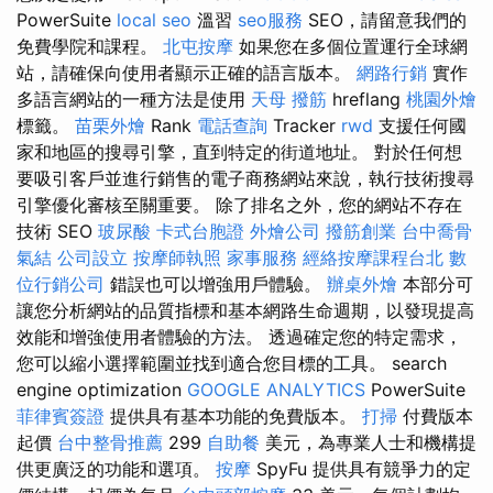
PowerSuite
local seo
溫習
seo服務
SEO，請留意我們的
免費學院和課程。
北屯按摩
如果您在多個位置運行全球網
站，請確保向使用者顯示正確的語言版本。
網路行銷
實作
多語言網站的一種方法是使用
天母 撥筋
hreflang
桃園外燴
標籤。
苗栗外燴
Rank
電話查詢
Tracker
rwd
支援任何國
家和地區的搜尋引擎，直到特定的街道地址。 對於任何想
要吸引客戶並進行銷售的電子商務網站來說，執行技術搜尋
引擎優化審核至關重要。 除了排名之外，您的網站不存在
技術 SEO
玻尿酸
卡式台胞證
外燴公司
撥筋創業
台中喬骨
氣結
公司設立
按摩師執照
家事服務
經絡按摩課程台北
數
位行銷公司
錯誤也可以增強用戶體驗。
辦桌外燴
本部分可
讓您分析網站的品質指標和基本網路生命週期，以發現提高
效能和增強使用者體驗的方法。 透過確定您的特定需求，
您可以縮小選擇範圍並找到適合您目標的工具。 search
engine optimization
GOOGLE ANALYTICS
PowerSuite
菲律賓簽證
提供具有基本功能的免費版本。
打掃
付費版本
起價
台中整骨推薦
299
自助餐
美元，為專業人士和機構提
供更廣泛的功能和選項。
按摩
SpyFu 提供具有競爭力的定