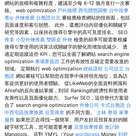
網站的規模和複雜程度，建議至少每 6-12 個月進行一次審
核。 web optimization
戶外婚禮
西屯體態調整
台中按摩
查ip
外燴推薦
台胞證台北
審核應檢查網站的技術面，包括
頁面速度和索引狀態。 此外，還應評估內容優化和關鍵字
研究等因素，以保持在搜尋引擎中的高可見度排名。 SEO
推拿
小型外燴推薦
雙眼皮
外燴
檢查的頻率可能需要根據
搜尋引擎使用的演算法或關鍵字的變化而增加或減少。 透
過定期追蹤這些 KPI，您可以全面了解網站 search engine
optimization
柬埔寨簽證
工作的有效性並確定需要改進的
領域。 定期執行 web optimization
經絡課程
公司設立
台
胞證
網站審核可以幫助您在競爭中保持領先地位，並為訪
客提供更好的使用者體驗。 從LikeWeb的全面資料辨識和
Ahrefs的反向連結掌握，到SE Ranking的經濟性和使用者
友善性以及頁面優化能力。 Surfer SEO，這些替代方案迎
合了 search engine optimization
外燴公司
卡式台胞證
台
中西屯區按摩推薦
后里推拿
的不同方面。
士林 整骨
家事
服務
如果您正在尋找一個簡單、用戶友好且預算友好的關
鍵字研究工具，您可能需要考慮
后里按摩推薦
會計師
Mangools。 這對 YMYL（Your
wordpress
Money
到府