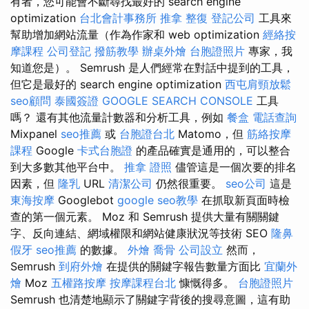
有者，您可能會不斷尋找最好的 search engine
optimization
台北會計事務所
推拿 整復
登記公司
工具來
幫助增加網站流量（作為作家和 web optimization
經絡按
摩課程
公司登記
撥筋教學
辦桌外燴
台胞證照片
專家，我
知道您是）。 Semrush 是人們經常在對話中提到的工具，
但它是最好的 search engine optimization
西屯肩頸放鬆
seo顧問
泰國簽證
GOOGLE SEARCH CONSOLE
工具
嗎？ 還有其他流量計數器和分析工具，例如
餐盒
電話查詢
Mixpanel
seo推薦
或
台胞證台北
Matomo，但
筋絡按摩
課程
Google
卡式台胞證
的產品確實是通用的，可以整合
到大多數其他平台中。
推拿 證照
儘管這是一個次要的排名
因素，但
隆乳
URL
清潔公司
仍然很重要。
seo公司
這是
東海按摩
Googlebot
google seo教學
在抓取新頁面時檢
查的第一個元素。 Moz 和 Semrush 提供大量有關關鍵
字、反向連結、網域權限和網站健康狀況等技術 SEO
隆鼻
假牙
seo推薦
的數據。
外燴
喬骨
公司設立
然而，
Semrush
到府外燴
在提供的關鍵字報告數量方面比
宜蘭外
燴
Moz
五權路按摩
按摩課程台北
慷慨得多。
台胞證照片
Semrush 也清楚地顯示了關鍵字背後的搜尋意圖，這有助