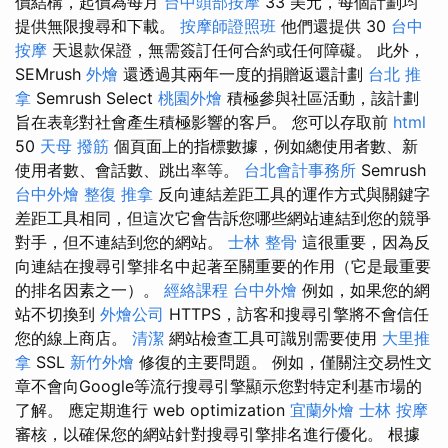
價結構，起價為每月
台中頭部按摩
33 美元，每個計劃均
提供無限搜尋和下載。
按摩師證照班
他們還提供 30
台中
按摩
天退款保證，無需簽訂任何合約或任何障礙。 此外，
SEMrush
外燴
還透過其兩年一度的捐贈返還計劃
台北 推
拿
Semrush Select
桃園外燴
積極參與社區活動，該計劃
旨在表彰對社會產生積極影響的客戶。 您可以存取前
html
50
天母 撥筋
個頁面上的指標數據，例如總使用者數、新
使用者數、會話數、跳出率等。
台北會計事務所
Semrush
台中外燴
整復 推拿
反向連結差距工具的運作方式與關鍵字
差距工具相同，但這次它會告訴您哪些網站連結到您的競爭
對手，但不連結到您的網站。
士林 整骨
這很重要，因為反
向連結在搜尋引擎排名中起著至關重要的作用（它是最重要
的排名因素之一）。
經絡課程
台中外燴
例如，如果您的網
站不切換到
外燴公司
HTTPS，訪客和搜尋引擎將不會信任
您的線上商店。
清潔
網站檢查工具可識別需要使用
大里推
拿
SSL
新竹外燴
修復的主要問題。 例如，僅關注交易性文
章不會向Google等流行搜尋引擎顯示您對特定利基市場的
了解。 應定期進行 web optimization
宜蘭外燴
士林 按摩
審核，以確保您的網站針對搜尋引擎排名進行優化。 根據