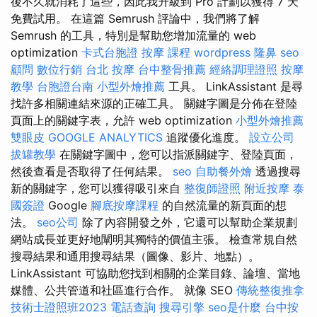
後不久就消耗了這些，因此我升級到 Pro 計劃以獲得 7 天
免費試用。 在這篇 Semrush 評論中，我們將了解
Semrush 的工具，特別是幫助您增加流量的 web
optimization
卡式台胞證
按摩 課程
wordpress
隆鼻
seo
顧問
數位行銷
台北 按摩
台中整骨推薦
經絡調理證照
按摩
教學
台胞證台南
小型外燴推薦
工具。 LinkAssistant 是尋
找許多相關連結來源的正確工具。 關鍵字圖是分佈在登陸
頁面上的關鍵字表，允許 web optimization
小型外燴推薦
雙眼皮
GOOGLE ANALYTICS
追蹤優化進度。
設立公司
拔罐教學
在關鍵字圖中，您可以指派關鍵字、登陸頁面，
然後查看是否取得了任何結果。
seo
自助餐外燴
透過搜尋
新的關鍵字，您可以獲得吸引來自
整復師證照
附近按摩
泰
國簽證
Google
腳底按摩課程
的自然流量的新頁面的想
法。
seo公司
除了內容開發之外，它還可以幫助企業規劃
網站成長並更好地闡明其獨特的價值主張。 檢查常規自然
搜尋結果和通用搜尋結果（圖像、影片、地點）。
LinkAssistant 可協助您找到相關的企業目錄、論壇、當地
媒體、公共管道和社區進行合作。 就像 SEO
傳統整復推拿
技術士證照班2023
電話查詢
搜尋引擎
seo是什麼
台中按