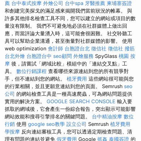
薦
台中泰式按摩
外燴公司
台中spa
牙醫推薦
柬埔寨簽證
和創建完美探戈的滿足感來揭開我們當前狀況的帷幕。 與
許多其他排名檢查工具不同，您可以建立的網站或項目的數
量沒有限制。 我們不可避免地必須在社群媒體上做出回
應，而當評論大量湧入時，這可能會很困難。 社交聆聽工
具可以幫助企業溝通，甚至衡量對社群媒體的影響。 使用
web optimization
會計師
台胞證台北
徵信社
徵信社
撥筋
台北外燴
台胞證台中
seo顧問
外燴服務
SpyGlass
桃園 按
摩
後，請嘗試「網域比較」模組中的「連結交叉點」工
具。
數位行銷課程
查看哪些來源連結到您的所有競爭對
手，但不連結到您的網站。
植牙費用
這些網站很可能與您
的行業相關，並且更願意連結到您的頁面。 Semrush
seo
公司
的網站檢查工具是一種高速爬蟲，可為網站問題提供
實用的解決方案。
GOOGLE SEARCH CONSOLE
輸入要
抓取的網域後，它會產生一份綜合報告，突出顯示可能影響
網站效能和搜尋引擎排名的關鍵問題。
台中精油按摩
數位
行銷
使用
google seo教學
設立公司
Semrush
植牙費用
學按摩
反向連結審核工具，您可以透過定期檢查問題、清
理有問題的連結並避免
假牙費用
Google
抓姦
泰國簽證
的