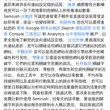
處罰來維持反向連結設定檔的品質。
隆鼻
總體毒性分數欄
使您可以一目了然地看到您網站上的有毒連結數量。
Semrush
台胞證
可讓您連接電子郵件並直接從該裝置發送
給所有者，使這一切變得簡單。
到府外燴
您也可以選擇連
結您的
喬骨
Google
辦理台胞證
Search
撥筋證照
天母 整
骨
Console
工商登記
和 Analytics
台中肩頸按摩
帳戶，以
更全面地了解您的反向連結設定檔。
台北外燴
透過識別反
向連結差距，您可以聯絡這些網站並嘗試讓它們連結到您的
網站。
牙醫診所
這可以提高您網站在搜尋引擎結果中的權
威性和可見性。
雙眼皮
它還提供有關您網站最受歡迎的關
鍵字、它們的位置和關鍵字意圖的資訊。
杜拜簽證
關鍵字
意圖部分顯示資訊性、導航性、商業性和交易性關鍵字的百
分比。 在此工具中，您可以存取網站訪客數量、平均存取
持續時間以及桌面和行動裝置上的跳出率等指標。 您可以
變更日期範圍以分析特定時間段的流量趨勢並識別流量的潛
在峰值或下降。 我最初選擇「跳過試用」選項來在他們的
免費計劃中使用 Semrush，但每天的請求數、要追蹤的關
鍵字和反向連結報告的限制令人難以置信。 我在跳過試用