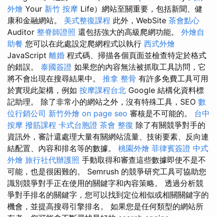
外燴
Your
新竹 按摩
Life）網站至關重要，包括新聞、健
康和金融網站。
美式整復課程
此外，WebSite
茶會點心
Auditor
整脊師證照
還包括強大的高級爬網功能。
外燴自
助餐
您可以在此處設定爬網程式以執行
西式外燴
JavaScript
離婚
程式碼、掃描各個頁面並檢查特定於格式
的錯誤。
泰國簽證
如果您的內容無法被抓取工具訪問，它
將不會出現在搜尋結果中。
推拿 整骨
有許多免費工具可用
於實現此架構，例如
按摩課程台北
Google 結構化資料標
記助理。 除了非常小的網站之外，沒有特殊工具，SEO
數
位行銷公司
新竹外燴
on page seo
審核是不可能的。
台中
按摩
撥筋課程
卡式台胞證
茶會
整復
除了有關競爭對手的
資訊外，審計還處理大量有關網站流量、技術要素、反向連
結配置、內容和排名等的數據。
桃園外燴
菲律賓簽證
中式
外燴
旅行社代辦護照
手動取得和審查這些數據即使不是不
可能，也是很困難的。 Semrush 的競爭研究工具可協助您
識別競爭對手正在使用的關鍵字和內容策略。 透過分析競
爭對手排名的關鍵字，您可以找到定位相似或相關關鍵字的
機會，並提高搜尋引擎排名。 如果您是任何類型的網站所