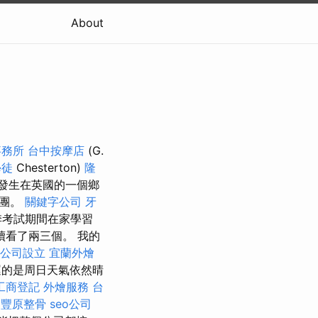
About
事務所
台中按摩店
(G.
學徒
Chesterton)
隆
發生在英國的一個鄉
謎團。
關鍵字公司
牙
季考試期間在家學習
看了兩三個。 我的
公司設立
宜蘭外燴
運的是周日天氣依然晴
工商登記
外燴服務
台
豐原整骨
seo公司