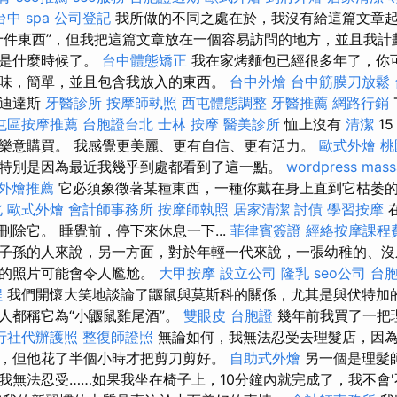
台中 spa
公司登記
我所做的不同之處在於，我沒有給這篇文章
十件東西”，但我把這篇文章放在一個容易訪問的地方，並且我計
品是什麼時候了。
台中體態矯正
我在家烤麵包已經很多年了，你
味，簡單，並且包含我放入的東西。
台中外燴
台中筋膜刀放鬆
阿迪達斯
牙醫診所
按摩師執照
西屯體態調整
牙醫推薦
網路行銷
屯區按摩推薦
台胞證台北
士林 按摩
醫美診所
恤上沒有
清潔
1
樂意購買。 我感覺更美麗、更有自信、更有活力。
歐式外燴
桃
特別是因為最近我幾乎到處都看到了這一點。
wordpress
mass
外燴推薦
它必須象徵著某種東西，一種你戴在身上直到它枯萎
北
歐式外燴
會計師事務所
按摩師執照
居家清潔
討債
學習按摩
除它。 睡覺前，停下來休息一下...
菲律賓簽證
經絡按摩課程
子孫的人來說，另一方面，對於年輕一代來說，一張幼稚的、沒
愛的照片可能會令人尷尬。
大甲按摩
設立公司
隆乳
seo公司
台
程
我們開懷大笑地談論了鼴鼠與莫斯科的關係，尤其是與伏特加
人都稱它為“小鼴鼠雞尾酒”。
雙眼皮
台胞證
幾年前我買了一把
行社代辦護照
整復師證照
無論如何，我無法忍受去理髮店，因為
，但他花了半個小時才把剪刀剪好。
自助式外燴
另一個是理髮
我無法忍受……如果我坐在椅子上，10分鐘內就完成了，我不會