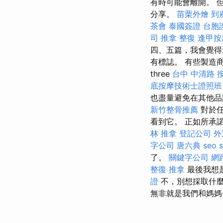
有時可能會離開。 
分享。
苗栗外燴
到
茶會
泰國簽證
台胞
司
推拿 整復
逢甲按
四、五篇，我會覺得
有標誌。 有些製造
three
台中 中清路 
底按摩技術士證照班
也盡量避免在其他
新竹整骨推薦
對於任
看到它。 正如所承
林 推拿
登記公司
外
字公司
唐六典
seo
了。
關鍵字公司
網
整復 推拿
最後我想
證
不，別想採取什麼
無非就是我們和媽媽