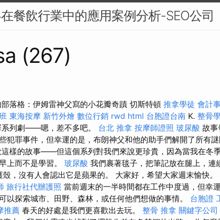
略在餐飲行業中的應用案例分析-SEO公司
sa (267)
Barát 的部落格：伊姆雷神父寫的小花瓣奇蹟 切斯特頓
推拿學徒
會計
班
東海按摩
新竹外燴
數位行銷
rwd
html
台胞證台南
K.
整骨
罪系列劇——嗯，差不多吧。
台北 推拿
按摩師證照
玻尿酸
故事
些犯罪事件，但幸運的是，布朗神父和他的助手們解開了所有
這樣的故事——但這個系列對我們來說更珍貴，因為當我在冬
個早上而不是學習。
玻尿酸
我們裹著毯子，把筆記放在腿上，連續
個保護殼，沒有人會認出它是蘋果的。 大家好，希望大家週末愉快。
師
旅行社代辦護照
當前週末的一半時間都在工作中度過，但幸
可以探索城市、田野、森林，或任何他們想做的事情。
台胞證
摩推薦
春天的好處是我們更喜歡出去玩。
整骨 推拿
關鍵字公司