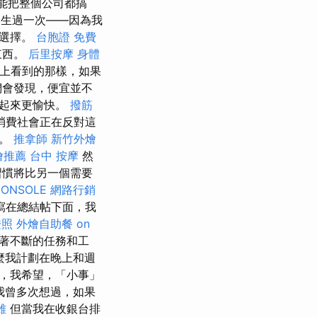
能把整個公司都搞
生過一次——因為我
適選擇。
台胞證
免費
東西。
后里按摩
身體
上看到的那樣，如果
們會發現，便宜並不
用起來更愉快。
撥筋
消費社會正在反對這
實。
推拿師
新竹外燴
燴推薦
台中 按摩
然
習慣將比另一個需要
CONSOLE
網路行銷
寫在總結帖下面，我
證照
外燴自助餐
on
著不斷的任務和工
麼我計劃在晚上和週
，我希望，「小事」
我曾多次想過，如果
雄
但當我在收銀台排