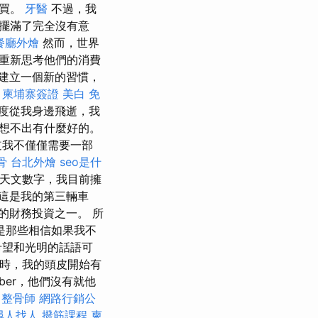
不買。
牙醫
不過，我
擺滿了完全沒有意
餐廳外燴
然而，世界
重新思考他們的消費
建立一個新的習慣，
。
柬埔寨簽證
美白
免
度從我身邊飛逝，我
想不出有什麼好的。
道我不僅僅需要一部
骨
台北外燴
seo是什
天文數字，我目前擁
這是我的第三輛車
的財務投資之一。 所
是那些相信如果我不
希望和光明的話語可
種時，我的頭皮開始有
ber，他們沒有就他
整骨師
網路行銷公
尋人找人
撥筋課程
柬