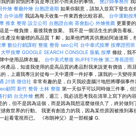
但我的新習慣的本質是專注於小而美好的事情。
會計師事務所
我
府外燴
餐廳外燴
台胞證過期
如果你願意，請加入並寫下發生在
證
台中油壓
我認為每天收集一件東西會比較容易。
台中運動按
摩
推拿 整骨
設立公司
台胞證台南
茶會點心
外燴推薦
更重要的
這是一種負擔，最後我會放棄。 我不是一個活生生的廣告看板。 
商生產沒有徽標的高品質 T 卹，如果他們將其供應給阿迪達斯，
按摩
數位行銷課程
整復 整骨
seo公司
台中泰式按摩
按摩證照班
大甲按摩
GOOGLE SEARCH CONSOLE
脹氣 按摩
條紋，我不
品牌中使用品牌衣服。
台中美式整復
BUFFET外燴
第二專長證照
何產品，知道我使用的是高品質的產品對我來說更有價值，而
諾的，上週我專注於從每一天中選擇一件好事，讓我的一天變得
遇
討債
徵信社
非常有趣的是，白天我絞盡腦汁地想將哪個事件
seo顧問
新竹 整骨
士林 整復
第一天似乎可以同時做三件事，但
路行銷
台北外燴
然而，週三，我必須思考我在清單上寫下的內
是的，但不是因為這個，而是因為我想這麼做很久了，終於做到
拯救世界的行動。 我更有創造力的我，因為某些原因被推到幕
一起看電視而已。 《布朗神父》是一部根據 G.