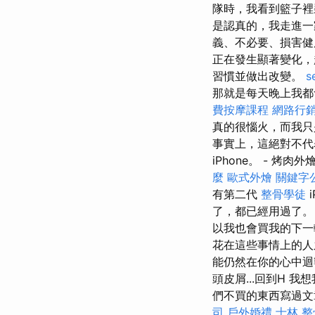
隊時，我看到籃子裡
是認真的，我走進一
義、不必要、損害
正在發生顯著變化，
習慣並做出改變。
s
那就是每天晚上我都
費按摩課程
網路行
真的很惱火，而我只
事實上，這絕對不代
iPhone。 - 烤肉外
麼
歐式外燴
關鍵字
有第二代
整骨學徒
i
了，都已經用過了。
以我也會買我的下一
花在這些事情上的人
能仍然在你的心中迴
頭皮屑...回到H 
們不買的東西寫過文
司
戶外婚禮
士林 整