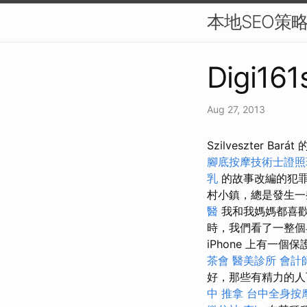
本地SEO策
Digi161
Aug 27, 2013
Szilveszter 
腳底按摩技術士證照
乳
的故事改編的犯
村小鎮，總是發生一
醫
我和我媽媽都喜歡
時，我們看了一整
iPhone 上有一
茶會
醫美診所
會計
好，那些有精力的人
中 推拿
台中全身按