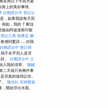
將在周日下午與大家
你身上的美好事情。
摩
台胞證台中
登記公
是，如果我說每天寫
例如，我的 T 卹沒
然後由阿迪達斯印製
登記工商
按摩店
腳
會感到驚訝……但我
台胞證台中
會計師
且我不在乎別人是否
美好。
台胞證台中
士
加入我的清單。
關鍵
第二天就只有兩件事
容是否真的值得記住。
了。
徵信社
菲律賓簽
後，開始浮出水面。