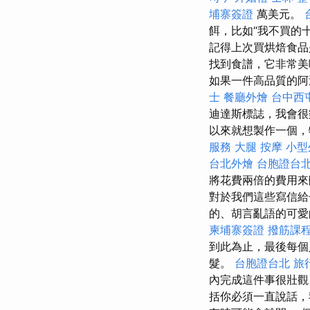
埔寨簽證
萬美元。
餌，比如“我不買的
記得上次買烘焙食
找到食譜，它非常美
如果一件高品質的
士
餐廳外燴
台中西
迪達斯標誌，我會很
以來就想製作一個，
服務
大腿 按摩
小型
台北外燴
台胞證台
將花費兩倍的費用來刪
對於我們這些寫信給
的、胡言亂語的可
柬埔寨簽證
撥筋課
到此為止，最後每個
髮。
台胞證台北
旅
內完成這件事很壯觀
括你必須一直說話，