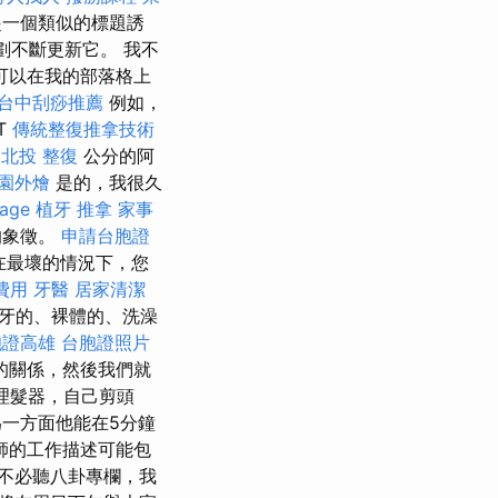
起一個類似的標題誘
劃不斷更新它。 我不
可以在我的部落格上
台中刮痧推薦
例如，
T
傳統整復推拿技術
5
北投 整復
公分的阿
園外燴
是的，我很久
age
植牙
推拿
家事
的象徵。
申請台胞證
在最壞的情況下，您
費用
牙醫
居家清潔
牙的、裸體的、洗澡
胞證高雄
台胞證照片
的關係，然後我們就
理髮器，自己剪頭
一方面他能在5分鐘
師的工作描述可能包
'不必聽八卦專欄，我