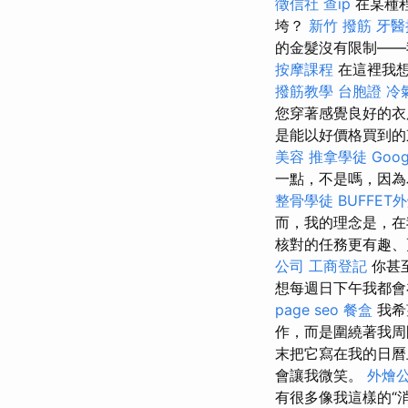
徵信社
查ip
在某種
垮？
新竹 撥筋
牙醫
的金髮沒有限制——
按摩課程
在這裡我想
撥筋教學
台胞證
冷
您穿著感覺良好的衣
是能以好價格買到的
美容
推拿學徒
Goo
一點，不是嗎，因為
整骨學徒
BUFFET
而，我的理念是，在
核對的任務更有趣
公司
工商登記
你甚
想每週日下午我都
page seo
餐盒
我希
作，而是圍繞著我
末把它寫在我的日曆
會讓我微笑。
外燴
有很多像我這樣的“