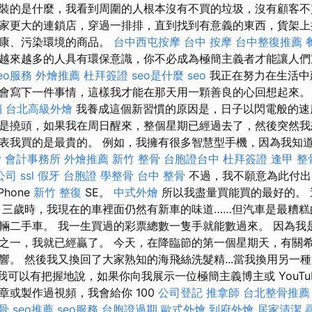
裝的是什麼，我看到周圍的人根本沒有不買的垃圾，沒有顧客
家更大的連鎖店，穿過一排排，直到找到有意義的東西，貨架上
健康、污染環境的商品。
台中西屯按摩
台中 按摩
台中整復推薦
越來越多的人具有環保意識，你不必成為極簡主義者才能讓人們
eo服務
外燴推薦
杜拜簽證
seo是什麼
seo
我正在努力在生活中
會寫下一件事情，這樣我才能在那天用一顆善良的心回想起來
銷
台北高級外燴
我養成這個新習慣的原因是，日子以閃電般的速
是撓頭，如果我在周日醒來，整個星期已經過去了，然後突然我
表我買的是最貴的。 例如，我擁有很多智慧型手機，因為我知
燴
會計事務所
外燴推薦
新竹 整骨
台胞證台中
杜拜簽證
逢甲 整
公司
ssl
假牙
台胞證
學整骨
台中 整骨
不過，我不願意為此付出
Phone
新竹 整復
SE。
中式外燴
所以我盡量買能買的最好的。 
 三歲時，我現在的車裡面仍然有新車的味道……但汽車是最糟糕
輛二手車。 我一生買過的彩票總數一隻手就能數過來。 因為我
之一，我就已經贏了。 今天，在降臨節的第一個星期天，有關
響。 然後我又換回了大家熟知的海飛絲洗髮精...當我換用另一
我想我可以有把握地說，如果你向我展示一位極簡主義博主或 YouTu
章或製作過視頻，我會給你 100
公司登記
推拿師
台北整骨推薦
骨
seo推薦
seo服務
台胞證過期
歐式外燴
到府外燴
居家清潔