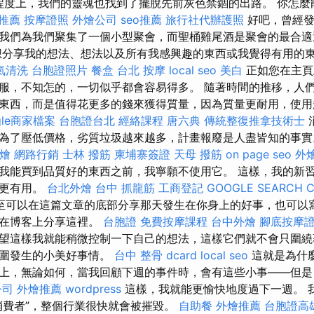
程度上，我們的靈魂也找到了擺脫先前灰色禁錮的出路。 你怎麼
推薦
按摩證照
外燴公司
seo推薦
旅行社代辦護照
好吧，曾經發
我們為我們聚集了一個小型聚會，而聖桶雞尾酒是聚會的最合
分享我的想法、想法以及所有我感興趣的東西或我覺得有用的
氣清洗
台胞證照片
餐盒
台北 按摩
local seo
美白
正如您在主頁
服，不知怎的，一切似乎都會容易得多。 隨著時間的推移，人
東西，而是值得花更多的錢來獲得質量，因為質量更耐用，使
gle商家檔案
台胞證台北
經絡課程
唐六典
傳統整復推拿技術士
為了壓低價格，劣質垃圾越來越多，計畫報廢是人盡皆知的事
外燴
網路行銷
士林 撥筋
柬埔寨簽證
天母 撥筋
on page seo
外
我能買到品質好的東西之前，我寧願不使用它。 這樣，我的新
、更有用。
台北外燴
台中 抓龍筋
工商登記
GOOGLE SEARCH 
至可以在這篇文章的底部分享那天發生在你身上的好事，也可以
會在博客上分享這裡。
台胞證
免費按摩課程
台中外燴
腳底按摩
望這樣我就能稍微控制一下自己的想法，這樣它們就不會只圍繞
周圍發生的小美好事情。
台中 整骨 dcard
local seo
這就是為什
上，無論如何，當我回顧下週的事件時，會有這些小事——但是
公司
外燴推薦
wordpress
這樣，我就能更愉快地度過下一週。 
消費者”，整個行業很快就會被摧毀。
自助餐
外燴推薦
台胞證高