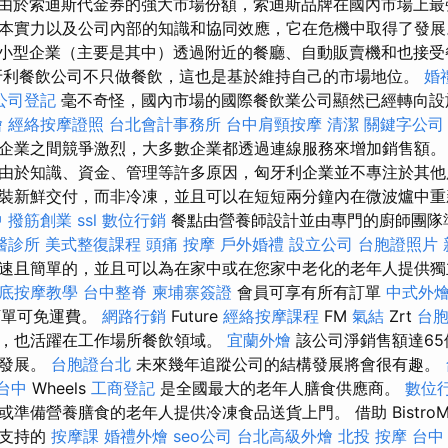
由於索迪斯代金券的強大市場份額，索迪斯品牌在國內市場上
本實力以及公司內部的知識和協同效應，它在危機中取得了發
小型企業（主要是其中）透過附近的餐廳、自動販賣機和也接受
牙利餐飲公司不只做餐飲，這也是基於維持自己的市場地位。
婚
公司登記
毫不奇怪，國內市場的國際餐飲業公司顯然已經轉向設
燴
經絡按摩證照
台北會計事務所
台中肩頸按摩
清潔
關鍵字公司
企業之間競爭激烈，大多數企業都透過連線服務來增加銷售額
由於知識、資金、管理等許多原因，匈牙利企業並不專注於其他
裝新鮮交付，而非冷凍，並且可以在短短兩分鐘內在微波爐中
中
撥筋創業
ssl
數位行銷
餐點由營養師設計並由專門的廚師團隊
醫診所
美式整復課程
頭痛 按摩
戶外婚禮
設立公司
台胞證照片
速且簡單的，並且可以為在家中或在您家中老化的老年人提供獨
底按摩教學
台中整脊
柬埔寨簽證
會員可享有所有訂單
中式外
訂單可免運費。
網路行銷
Future
經絡按摩課程
FM
氣結
Zrt
台
，也活躍在工作場所餐飲領域。
宜蘭外燴
該公司淨銷售額達65
足發展。
台胞證台北
未來幾年追蹤公司的結構發展將會很有趣。
台中
Wheels
工商登記
是全國最大的老年人膳食供應商。
數位
準備營養膳食的老年人提供冷凍食品送貨上門。 借助 Bistro
士支持的
按摩課
婚禮外燴
seo公司
台北高級外燴
北投 按摩
台中