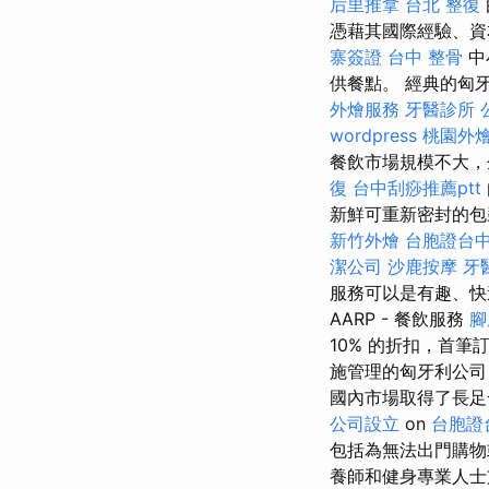
后里推拿
台北 整復
憑藉其國際經驗、資
寨簽證
台中 整骨
中
供餐點。 經典的匈
外燴服務
牙醫診所
wordpress
桃園外
餐飲市場規模不大，
復
台中刮痧推薦ptt
新鮮可重新密封的包
新竹外燴
台胞證台
潔公司
沙鹿按摩
牙
服務可以是有趣、快
AARP - 餐飲服務
腳
10% 的折扣，首筆
施管理的匈牙利公司
國內市場取得了長
公司設立
on
台胞證
包括為無法出門購物或
養師和健身專業人