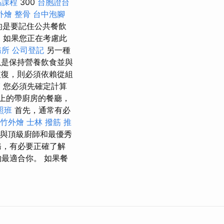
筋課程
300
台胞證台
外燴
整骨
台中泡腳
的是要記住公共餐飲
 如果您正在考慮此
務所
公司登記
另一種
是保持營養飲食並與
復，則必須依賴從組
醫
您必須先確定計算
以上的帶廚房的餐廳，
照班
首先，通常有必
竹外燴
士林 撥筋
推
與頂級廚師和最優秀
務，有必要正確了解
最適合你。 如果餐