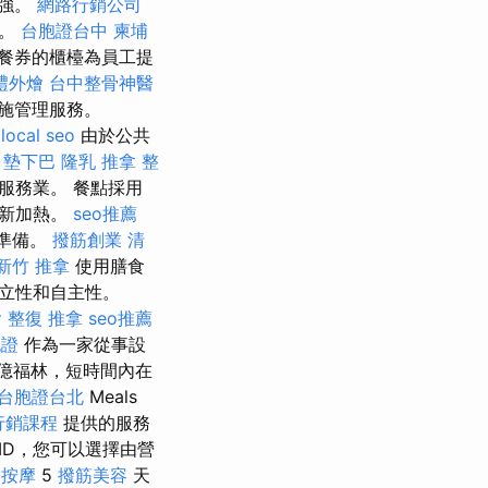
最強。
網路行銷公司
展。
台胞證台中
柬埔
餐券的櫃檯為員工提
禮外燴
台中整骨神醫
施管理服務。
local seo
由於公共
。
墊下巴
隆乳
推拿 整
服務業。 餐點採用
重新加熱。
seo推薦
準備。
撥筋創業
清
新竹 推拿
使用膳食
立性和自主性。
燴
整復 推拿
seo推薦
胞證
作為一家從事設
億福林，短時間內在
台胞證台北
Meals
行銷課程
提供的服務
MD，您可以選擇由營
 按摩
5
撥筋美容
天