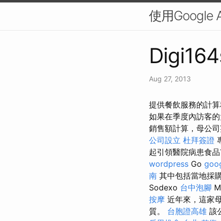
使用Google
Digi164
Aug 27, 2013
提供餐飲服務的計算
如果在季度內訪客的
銷售額計算，母公司英國
公司設立
杜拜簽證
起引領醫院病患食
wordpress
Go
goo
南
其中包括當地採購
Sodexo
台中泡腳
M
按摩
近年來，這家母
質。
台胞證高雄
該