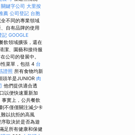
。
關鍵字公司
大里按
推薦
公司登記
台胞
完全不同的專業領域
新、自有品牌的使用
登記
GOOGLE
餐飲領域擴張，還在
清潔、園藝和接待服
含在公司的發展中。
性菜單，包括 4
台
筋證照
所有食物均新
頭羊是JUNIOR
肉
司
他們提供適合透
口以便快速重新加
 事實上，公共餐飲
計劃不僅僅關注減少卡
人難以抗拒的高風
程序取決於是否為遊
滿足所有健康和保健