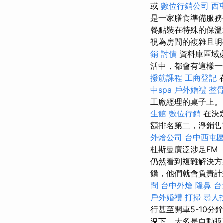
或
數位行銷公司
西
是一家膳食準備服務
餐點裝在特殊的保溫
視為房間的複雜且明
銷
討債
資料庫區域
活中，都會有這樣一
撥筋課程
工商登記
中spa
戶外婚禮
整骨
工廠經理的桌子上。
生館
數位行銷
在決定
額排名第二，淨銷售額為 
外燴公司
台中西屯
杜斯曼廣泛涉足FM（
仍然看到複雜解決方案
餚，他們就會負責計劃、
問
台中外燴
隆鼻
台
戶外婚禮
打掃
尋人
行甚至開車5-10
況下，大多是自動販