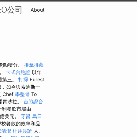
SEO公司
About
得獎勵積分。
推拿推薦
化。
卡式台胞證
以年
位居第三。
打掃
Eurest
域，如今與索迪斯一
復
Chef
學整骨
To
開胃沙拉。
台胞證台
牙利餐飲市場由
8億美元。
牙醫
烏日
學校餐飲的效率和品
家清潔
杜拜簽證
人。