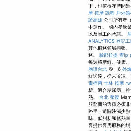
下，也值得花時間進
摩
按摩 課程
戶外婚
證高雄
公司所有者（
中運作。 國內餐飲
以及員工的承諾。
ANALYTICS
登記工
其他服務領域擴張
務。
臉部拉提
查ip
每週將新鮮、健康、
胞證台北
餐、6
外
鮮送達，從未冷凍
毒桿菌
士林 按摩
r
析、適合糖尿病、控
熱。
台北 整復
Mam
服務商的選擇必須非常
路里；還關注減少熱
味、低脂肪和低熱
客提供客房服務的