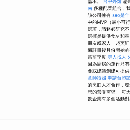
需求。
台中外燴
憑
南
多種配菜組合，
該公司擁有
seo是
中的MVP（最小可
選項，請務必研究不
選擇是提供食材和
朋友或家人一起烹
織註冊後月份開始
當前季度
尋人找人
因為廚房的運作只有
要或建議創建可提
拿師證照
申請台胞
的烹飪人才合作，發
您的營養需求。 每
飲企業有多個活動對