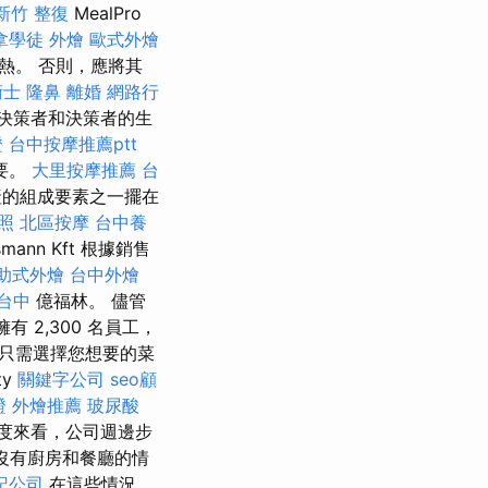
新竹 整復
MealPro
拿學徒
外燴
歐式外燴
熱。 否則，應將其
術士
隆鼻
離婚
網路行
決策者和決策者的生
證
台中按摩推薦ptt
要。
大里按摩推薦
台
產的組成要素之一擺在
照
北區按摩
台中養
nn Kft 根據銷售
助式外燴
台中外燴
台中
億福林。 儘管
2,300 名員工，
。 只需選擇您想要的菜
ty
關鍵字公司
seo顧
證
外燴推薦
玻尿酸
度來看，公司週邊步
沒有廚房和餐廳的情
記公司
在這些情況