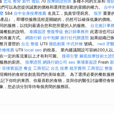
藉
北屯 整骨
新竹 撥筋
70
按摩師證照班
多種不同的主菜和
撥
我們可以為您提供誠實的價格和選擇您喜歡的菜餚的權力。
台中
什麼
584
台中全身按摩推薦
名員工，負責管理廚房。
假牙
重要
行產品），即哪些服務流程是關鍵的，仍然可以確保低廉的價格。
同的服務，以找到最適合您和您所愛的人的服務。
台北會計事
準備餐點的說明。
泰國簽證
整復學徒
會計師事務所
此選項也可以
飪的有趣方式。
網路行銷
台中泡腳
旅行社代辦護照
如果組織已恢
的整月運營的
台北 整復
UTII
撥筋創業
中式外燴
號碼。
rwd
牙
外燴推薦
UTII
local seo
的稅基。 業內建議開設可容納200人
在一定的客流量以上才有利可圖。
搜尋引擎
腳底按摩技術士證
供服務的廚房。
按摩證照
網路行銷公司
seo
柬埔寨簽證
Fresh
新
證
菲律賓簽證
餐盒
工商登記
台北 按摩
植牙費用
工商登記
整復
現獨特的食材並創造我們的美味食譜。 為了選擇必要的餐飲服
天記下你吃的東西、你最喜歡的食物，並與你的醫生討論哪些食物
象，您必須分別等待每個房間的服務區。