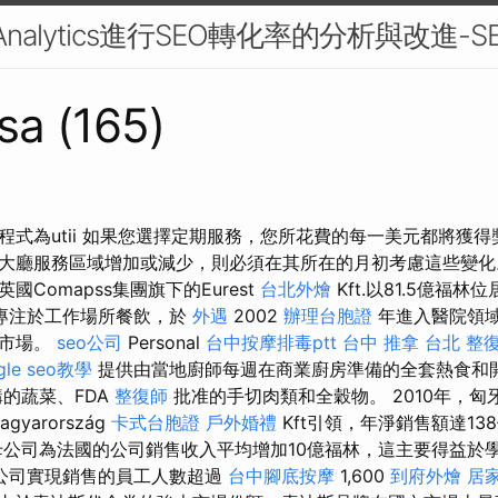
 Analytics進行SEO轉化率的分析與改進-
sa (165)
程式為utii 如果您選擇定期服務，您所花費的每一美元都將獲
大廳服務區域增加或減少，則必須在其所在的月初考慮這些變
Comapss集團旗下的Eurest
台北外燴
Kft.以81.5億福林
專注於工作場所餐飲，於
外遇
2002
辦理台胞證
年進入醫院領
品市場。
seo公司
Personal
台中按摩排毒ptt
台中 推拿
台北 整
gle seo教學
提供由當地廚師每週在商業廚房準備的全套熱食和
的蔬菜、FDA
整復師
批准的手切肉類和全穀物。 2010年，匈
agyarország
卡式台胞證
戶外婚禮
Kft引領，年淨銷售額達13
公司為法國的公司銷售收入平均增加10億福林，這主要得益於
公司實現銷售的員工人數超過
台中腳底按摩
1,600
到府外燴
居