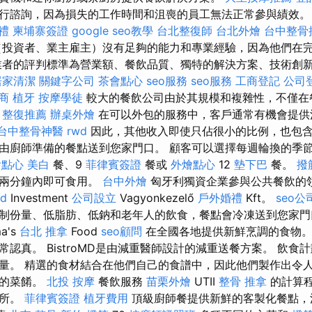
行諮詢，因為損失的工作時間和沮喪的員工無法正常參與績效
禮
柬埔寨簽證
google seo教學
台北整復師
台北外燴
台中整骨
投資者、業主雇主）沒有足夠的能力和專業經驗，因為他們在
業者的評判標準為營業額、餐飲品質、獨特的解決方案、技術創
居家清潔
關鍵字公司
茶會點心
seo服務
seo服務
工商登記
公司
商
植牙
按摩學徒
較大的餐飲公司由於其規模和複雜性，不僅在
。
整復推薦
辦桌外燴
在可以外包的服務中，客戶通常有機會提供
台中整骨神醫
rwd
因此，其他收入即使只佔很小的比例，也包
由廚師準備的餐點送到您家門口。 顧客可以選擇每週輪換的季節
燴點心
美白
餐、9
菲律賓簽證
餐或
外燴點心
12
墊下巴
餐。
撥
，兩分鐘內即可食用。
台中外燴
匈牙利獨資企業參與公共餐飲的領
wd
Investment
公司設立
Vagyonkezelő
戶外婚禮
Kft。
seo公
制份量、低脂肪、低鈉和老年人的飲食，餐點會冷凍送到您家門
a's
台北 推拿
Food
seo顧問
在全國各地提供新鮮烹調的食物。
認真。 BistroMD是由減重醫師設計的減重送餐方案。 飲食
量。 精選的食材結合在他們自己的食譜中，因此他們製作出令
量的菜餚。
北投 按摩
餐飲服務
苗栗外燴
UTII
整骨 推拿
的計算
場所。
菲律賓簽證
植牙費用
頂級廚師餐提供新鮮的客製化餐點，