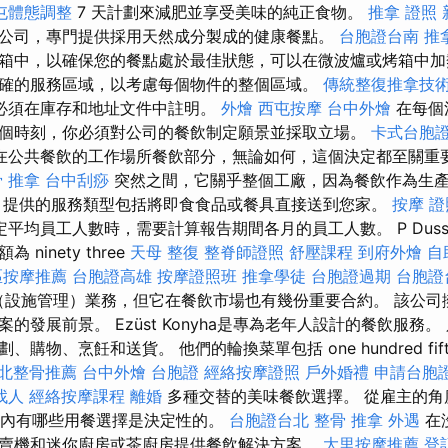
屯體態調整
7 天計劃來減肥並享受美味的純正食物。
推拿 證照
公司，專門提供採用天然成分製成的健康餐點。
台胞證台南
推
箱中，以確保您的餐點處於最佳狀態，可以在微波爐或烤箱中加
確的服務區域，以考慮每個物件的整個區域。
傳統整復推拿技
必須在庫存和地址文件中註明。
外燴
西屯按摩
台中外燴
在每個
個時刻，你必須對公司的餐飲制定願景並採取立場。
卡式台胞
在公共餐飲的工作場所餐飲部分，無論如何，這個決定都至關重
 推拿
台中刮痧
突然之間，它關乎整個工廠，因為餐飲作為生
 提供的服務類型包括將即食食品或餐具直接送到您家。
按摩 證
平均員工人數時，需要計算報告期間各月的員工人數。 P Dussma
ninety three
天母 整復
整脊師證照
舒壓課程
到府外燴
自
區按摩推薦
台胞證高雄
按摩證照班
推拿學徒
台胞證過期
台胞證
設施管理）業務，但它在餐飲市場也有幾份重要合約。 該公司擁有 
的發展前景。 Ezüst Konyha是專為老年人設計的餐飲服務
購物、烹飪和送貨。 他們的輪換菜單包括 one hundred fif
北整骨推薦
台中外燴
台胞證
經絡按摩證照
戶外婚禮
申請台胞
找人
經絡按摩課程
離婚
多種交替的美味餐飲選擇。 從雇主的角
分鐘內有哪些用餐選擇是決定性的。
台胞證台北
整骨 推拿
外遇
在
賣機和迷你廚房或茶廚房提供餐飲解決方案。
大里按摩推薦
登