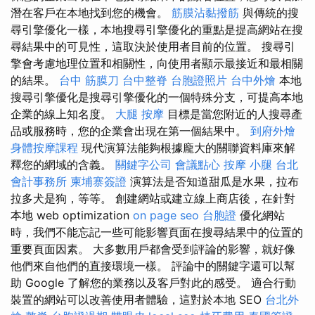
潛在客戶在本地找到您的機會。
筋膜沾黏撥筋
與傳統的搜
尋引擎優化一樣，本地搜尋引擎優化的重點是提高網站在搜
尋結果中的可見性，這取決於使用者目前的位置。 搜尋引
擎會考慮地理位置和相關性，向使用者顯示最接近和最相關
的結果。
台中 筋膜刀
台中整脊
台胞證照片
台中外燴
本地
搜尋引擎優化是搜尋引擎優化的一個特殊分支，可提高本地
企業的線上知名度。
大腿 按摩
目標是當您附近的人搜尋產
品或服務時，您的企業會出現在第一個結果中。
到府外燴
身體按摩課程
現代演算法能夠根據龐大的關聯資料庫來解
釋您的網域的含義。
關鍵字公司
會議點心
按摩 小腿
台北
會計事務所
柬埔寨簽證
演算法是否知道甜瓜是水果，拉布
拉多犬是狗，等等。 創建網站或建立線上商店後，在針對
本地 web optimization
on page seo
台胞證
優化網站
時，我們不能忘記一些可能影響頁面在搜尋結果中的位置的
重要頁面因素。 大多數用戶都會受到評論的影響，就好像
他們來自他們的直接環境一樣。 評論中的關鍵字還可以幫
助 Google 了解您的業務以及客戶對此的感受。 適合行動
裝置的網站可以改善使用者體驗，這對於本地 SEO
台北外