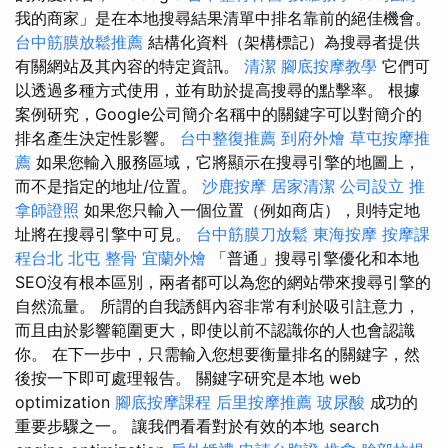
我的商家」是在本地搜尋結果清單中排名靠前的絕佳機會。
台中筋膜放鬆推薦
結構化資料（架構標記）為搜尋者提供
有關網站及其內容的特定資訊。
清潔
腳底按摩教學
它們可
以透過多種方式使用，並有助於提高搜尋的點擊率。 根據
案例研究，Google公司簡介名稱中的關鍵字可以對簡介的
排名產生決定性影響。
台中整復推薦
到府外燴
草屯按摩推
薦
如果您輸入服務區域，它將顯示在搜尋引擎的地圖上，
而不是指定的地址/位置。
沙鹿按摩
居家清潔
公司設立
推
拿師證照
如果您只輸入一個位置（例如商店），則特定地
址將在搜尋引擎中可見。
台中筋膜刀放鬆
東海按摩
按摩課
程台北
北屯 整骨
宜蘭外燴
「普通」搜尋引擎優化和本地
SEO沒有根本區別，兩者都可以為您的網站帶來搜尋引擎的
自然流量。 所謂的自我誘餌內容非常有利於吸引註意力，
而且由於影響範圍更大，即使以前不認識你的人也會認識
你。 在下一步中，只需輸入您想要衡量排名的關鍵字，然
後按一下即可處理報告。 關鍵字研究是本地 web
optimization
腳底按摩課程
后里按摩推薦
玻尿酸
成功的
重要步驟之一。 讓我們看看對於有效的本地 search