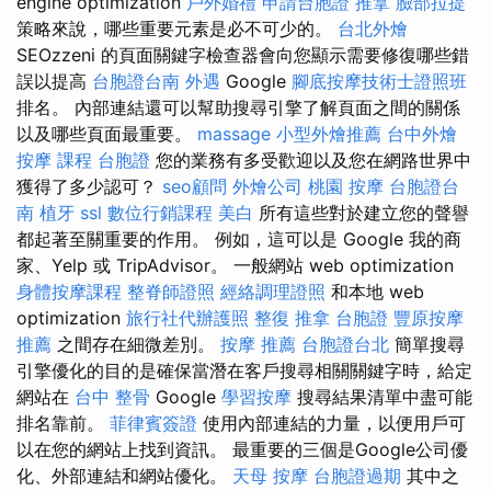
engine optimization
戶外婚禮
申請台胞證
推拿
臉部拉提
策略來說，哪些重要元素是必不可少的。
台北外燴
SEOzzeni 的頁面關鍵字檢查器會向您顯示需要修復哪些錯
誤以提高
台胞證台南
外遇
Google
腳底按摩技術士證照班
排名。 內部連結還可以幫助搜尋引擎了解頁面之間的關係
以及哪些頁面最重要。
massage
小型外燴推薦
台中外燴
按摩 課程
台胞證
您的業務有多受歡迎以及您在網路世界中
獲得了多少認可？
seo顧問
外燴公司
桃園 按摩
台胞證台
南
植牙
ssl
數位行銷課程
美白
所有這些對於建立您的聲譽
都起著至關重要的作用。 例如，這可以是 Google 我的商
家、Yelp 或 TripAdvisor。 一般網站 web optimization
身體按摩課程
整脊師證照
經絡調理證照
和本地 web
optimization
旅行社代辦護照
整復 推拿
台胞證
豐原按摩
推薦
之間存在細微差別。
按摩 推薦
台胞證台北
簡單搜尋
引擎優化的目的是確保當潛在客戶搜尋相關關鍵字時，給定
網站在
台中 整骨
Google
學習按摩
搜尋結果清單中盡可能
排名靠前。
菲律賓簽證
使用內部連結的力量，以便用戶可
以在您的網站上找到資訊。 最重要的三個是Google公司優
化、外部連結和網站優化。
天母 按摩
台胞證過期
其中之