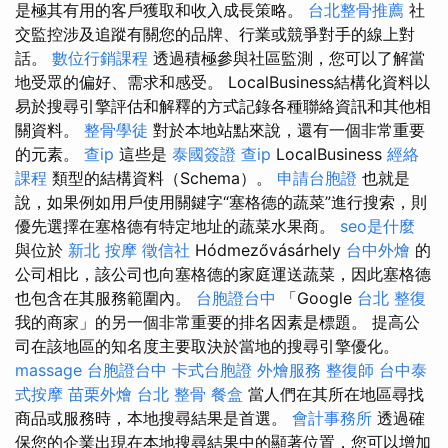
是極其有用的客戶獲取和收入成長策略。
台北整骨推薦
社
交監控涉及追蹤有關您的品牌、行業或競爭對手的線上對
話。
數位行銷課程
透過積極參與社區監測，您可以了解當
地受眾的偏好、需求和感受。 LocalBusiness結構化資料以
易於搜尋引擎評估和解釋的方式記錄各種聯絡資訊和其他相
關資料。
整骨學徒
對於本地站點來說，還有一個非常重要
的元素。
查ip
這些是
泰國簽證
查ip
LocalBusiness
經絡
課程
類型的結構資料（Schema）。
申請台胞證
也就是
說，如果例如用戶使用關鍵字“塞格德的蔬菜”進行搜索，則
優先選擇在塞格德有特定地址的蔬菜水果商。
seo是什麼
與位於
新北 按摩
徵信社
Hódmezővásárhely
台中外燴
的
公司相比，該公司也向塞格德的家庭運送蔬菜，因此塞格德
也包含在其服務範圍內。
台胞證台中
「Google
台北 整復
我的商家」的另一個非常重要的排名因素是標題。 提高公
司在該地區的知名度主要取決於當地的搜尋引擎優化。
massage
台胞證台中
卡式台胞證
外燴服務
整復師
台中泰
式按摩
苗栗外燴
台北 整骨
餐盒
當人們在其所在地區尋找
商品或服務時，本地搜尋結果是首選。
會計事務所
透過確
保您的企業出現在本地搜尋結果中的顯著位置，您可以增加