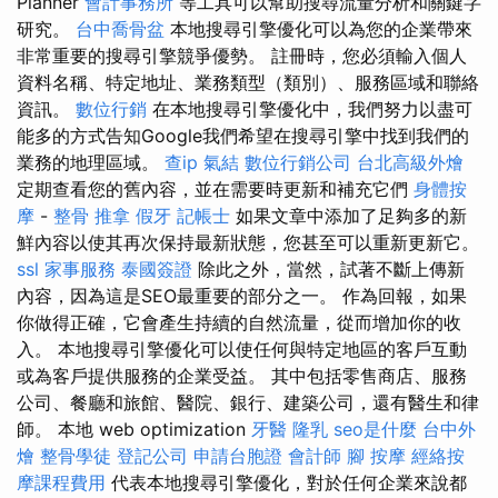
Planner
會計事務所
等工具可以幫助搜尋流量分析和關鍵字
研究。
台中喬骨盆
本地搜尋引擎優化可以為您的企業帶來
非常重要的搜尋引擎競爭優勢。 註冊時，您必須輸入個人
資料名稱、特定地址、業務類型（類別）、服務區域和聯絡
資訊。
數位行銷
在本地搜尋引擎優化中，我們努力以盡可
能多的方式告知Google我們希望在搜尋引擎中找到我們的
業務的地理區域。
查ip
氣結
數位行銷公司
台北高級外燴
定期查看您的舊內容，並在需要時更新和補充它們
身體按
摩
-
整骨 推拿
假牙
記帳士
如果文章中添加了足夠多的新
鮮內容以使其再次保持最新狀態，您甚至可以重新更新它。
ssl
家事服務
泰國簽證
除此之外，當然，試著不斷上傳新
內容，因為這是SEO最重要的部分之一。 作為回報，如果
你做得正確，它會產生持續的自然流量，從而增加你的收
入。 本地搜尋引擎優化可以使任何與特定地區的客戶互動
或為客戶提供服務的企業受益。 其中包括零售商店、服務
公司、餐廳和旅館、醫院、銀行、建築公司，還有醫生和律
師。 本地 web optimization
牙醫
隆乳
seo是什麼
台中外
燴
整骨學徒
登記公司
申請台胞證
會計師
腳 按摩
經絡按
摩課程費用
代表本地搜尋引擎優化，對於任何企業來說都