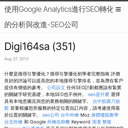
使用Google Analytics進行SEO轉化率
的分析與改進-SEO公司
Digi164sa (351)
Aug 27, 2013
什麼是搜尋引擎優化？搜尋引擎優化初學者完整指南 評價
良好的評論可以提高您的本地搜尋引擎排名，並為潛在客戶
提供有價值的參考。
公司設立
任何SEO計劃都應該有紮實
的關鍵字研究基礎，本地SEO也不例外。
seo是什麼
選擇
具有本地意圖且與您的業務相關的關鍵字。
台中筋膜刀放
鬆
若要根據您所服務的特定位置自訂內容，請考慮使用基
於位置的關鍵字。
seo公司
台中外燴
Moz
身體撥筋教學
台北外燴
和 Google
外燴自助餐
Keyword
清潔
整復