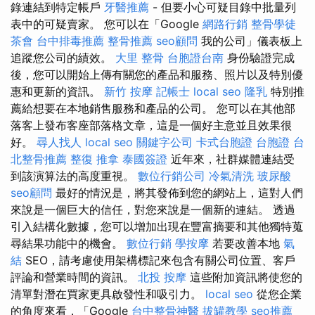
錄連結到特定帳戶
牙醫推薦
- 但要小心可疑目錄中批量列
表中的可疑賣家。 您可以在「Google
網路行銷
整骨學徒
茶會
台中排毒推薦
整骨推薦
seo顧問
我的公司」儀表板上
追蹤您公司的績效。
大里 整骨
台胞證台南
身份驗證完成
後，您可以開始上傳有關您的產品和服務、照片以及特別優
惠和更新的資訊。
新竹 按摩
記帳士
local seo
隆乳
特別推
薦給想要在本地銷售服務和產品的公司。 您可以在其他部
落客上發布客座部落格文章，這是一個好主意並且效果很
好。
尋人找人
local seo
關鍵字公司
卡式台胞證
台胞證
台
北整骨推薦
整復 推拿
泰國簽證
近年來，社群媒體連結受
到該演算法的高度重視。
數位行銷公司
冷氣清洗
玻尿酸
seo顧問
最好的情況是，將其發佈到您的網站上，這對人們
來說是一個巨大的信任，對您來說是一個新的連結。 透過
引入結構化數據，您可以增加出現在豐富摘要和其他獨特蒐
尋結果功能中的機會。
數位行銷
學按摩
若要改善本地
氣
結
SEO，請考慮使用架構標記來包含有關公司位置、客戶
評論和營業時間的資訊。
北投 按摩
這些附加資訊將使您的
清單對潛在買家更具啟發性和吸引力。
local seo
從您企業
的角度來看，「Google
台中整骨神醫
拔罐教學
seo推薦