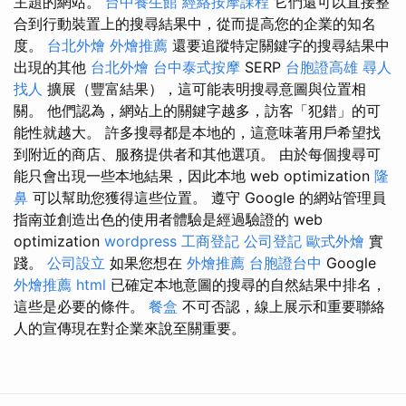
主題的網站。
台中養生館
經絡按摩課程
它們還可以直接整
合到行動裝置上的搜尋結果中，從而提高您的企業的知名
度。
台北外燴
外燴推薦
還要追蹤特定關鍵字的搜尋結果中
出現的其他
台北外燴
台中泰式按摩
SERP
台胞證高雄
尋人
找人
擴展（豐富結果），這可能表明搜尋意圖與位置相
關。 他們認為，網站上的關鍵字越多，訪客「犯錯」的可
能性就越大。 許多搜尋都是本地的，這意味著用戶希望找
到附近的商店、服務提供者和其他選項。 由於每個搜尋可
能只會出現一些本地結果，因此本地 web optimization
隆
鼻
可以幫助您獲得這些位置。 遵守 Google 的網站管理員
指南並創造出色的使用者體驗是經過驗證的 web
optimization
wordpress
工商登記
公司登記
歐式外燴
實
踐。
公司設立
如果您想在
外燴推薦
台胞證台中
Google
外燴推薦
html
已確定本地意圖的搜尋的自然結果中排名，
這些是必要的條件。
餐盒
不可否認，線上展示和重要聯絡
人的宣傳現在對企業來說至關重要。