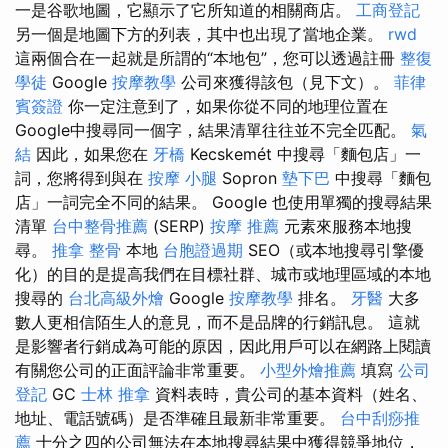
一是谷歌地圖，它顯示了它所知道的相關商店。
工商登記
另一個是地圖下方的列表，其中也出現了當地企業。
rwd
這兩個合在一起就是所謂的“本地包”，您可以透過註冊
整復
學徒
Google
按摩教學
公司來獲得該包（見下文）。
菲律
賓簽證
你一定注意到了，如果你從不同的地理位置在
Google中搜尋同一個字，結果清單往往並不完全匹配。
氣
結
因此，如果您在
牙橋
Kecskemét 中搜尋「麵包店」一
詞，您將得到與在
按摩 小腿
Sopron
墊下巴
中搜尋「麵包
店」一詞完全不同的結果。 Google 也使用單獨的搜尋結果
清單
台中整骨推薦
(SERP)
按摩 推薦
元素來服務本地搜
尋。
推拿 整骨
本地
台胞證過期
SEO（或本地搜尋引擎優
化）的目的是提高我們在目標社群、城市或地理區域的本地
搜尋的
台北高級外燴
Google
按摩教學
排名。
牙醫
大多
數人更相信陌生人的意見，而不是品牌的行銷訊息。 這就
是影響者行銷成為可能的原因，因此用戶可以在網路上閱讀
有關您公司的正面評論非常重要。
小型外燴推薦
填寫
公司
登記
GC
士林 推拿
資料表時，貴公司的基本資料（姓名、
地址、電話號碼）是否準確且最新非常重要。
台中刮痧推
薦
十分之四的公司無法在本地搜尋結果中獲得競爭地位，