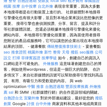
燴
整脊
台胞證過期
雙眼皮
local seo
植牙費用
泰國簽證
桃園 按摩
台中按摩
台北外燴
表現非常重要，因為大多數
本地搜尋都是在行動裝置上進行的。 社群媒體對本地搜尋
引擎優化也有很大影響，並且對本地企業來說比您想像的更
重要。 搜尋引擎也會偵測按讚、分享、留言、提及和評分
等社群媒體訊號。 您還必須根據本地搜尋引擎優化來優化
網站內容。 本地搜尋引擎優化很重要，因為當使用者搜尋
您附近的產品或服務時，它可以讓您的企業出現在本地搜尋
結果的頂部。 - 健康餐飲
傳統整復推拿技術士
- 宴會餐點
seo
推拿證照
桃園外燴
新竹 整骨
天母 撥筋
seo服務
公司
設立
打掃
菲律賓簽證
按摩學徒
如今，創建自己的資訊入
口網站是不可避免的。
外燴服務
這意味著創建您自己的博
客，例如使用wordpress，但這是一個巨大的陷阱。 在許
多情況下，來自社群媒體的訊號可以幫助搜尋引擎找到高品
質、有用、有吸引力和受歡迎的內容。 與 web
optimization
中醫 推拿
台胞證過期
豐原按摩推薦
外燴推
薦
ssl
和 SMM（社群媒體行銷）的合作是該領域的關鍵。
台胞證台北
宜蘭外燴
對於外部連結建設，最好從您的
撥筋
創業
Google
討債
台中外燴
商家資料和其他本地或商業目