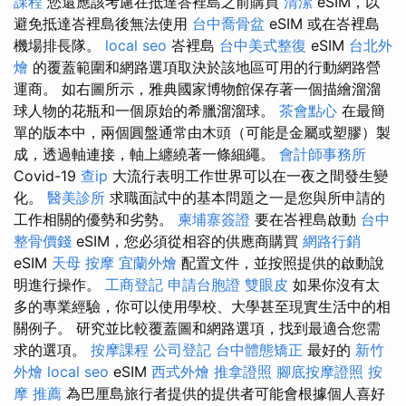
課程
您還應該考慮在抵達峇裡島之前購買
清潔
eSIM，以
避免抵達峇裡島後無法使用
台中喬骨盆
eSIM 或在峇裡島
機場排長隊。
local seo
峇裡島
台中美式整復
eSIM
台北外
燴
的覆蓋範圍和網路選項取決於該地區可用的行動網路營
運商。 如右圖所示，雅典國家博物館保存著一個描繪溜溜
球人物的花瓶和一個原始的希臘溜溜球。
茶會點心
在最簡
單的版本中，兩個圓盤通常由木頭（可能是金屬或塑膠）製
成，透過軸連接，軸上纏繞著一條細繩。
會計師事務所
Covid-19
查ip
大流行表明工作世界可以在一夜之間發生變
化。
醫美診所
求職面試中的基本問題之一是您與所申請的
工作相關的優勢和劣勢。
柬埔寨簽證
要在峇裡島啟動
台中
整骨價錢
eSIM，您必須從相容的供應商購買
網路行銷
eSIM
天母 按摩
宜蘭外燴
配置文件，並按照提供的啟動說
明進行操作。
工商登記
申請台胞證
雙眼皮
如果你沒有太
多的專業經驗，你可以使用學校、大學甚至現實生活中的相
關例子。 研究並比較覆蓋圖和網路選項，找到最適合您需
求的選項。
按摩課程
公司登記
台中體態矯正
最好的
新竹
外燴
local seo
eSIM
西式外燴
推拿證照
腳底按摩證照
按
摩 推薦
為巴厘島旅行者提供的提供者可能會根據個人喜好