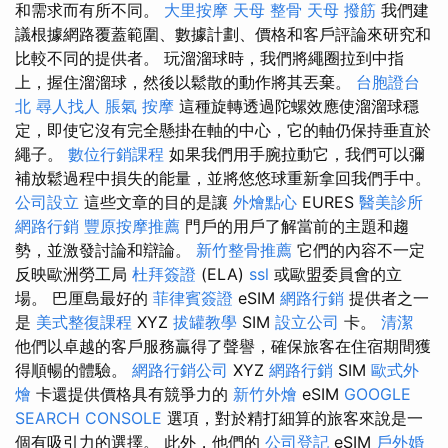
和需求而有所不同。
大里按摩
天母 整骨
天母 撥筋
我們建
議根據網路覆蓋範圍、數據計劃、價格和客戶評論來研究和
比較不同的提供者。 玩溜溜球時，我們將繩圈拉到中指
上，握住溜溜球，然後以鬆散的動作將其丟棄。
台胞證台
北
尋人找人
脹氣 按摩
這種旋轉透過陀螺效應使溜溜球穩
定，即使它沒有完全懸掛在軸的中心，它的軸仍保持垂直於
繩子。
數位行銷課程
如果我們用手腕拉動它，我們可以彌
補放鬆過程中損失的能量，並將悠悠球重新拿回我們手中。
公司設立
這些文章的目的是讓
外燴點心
EURES
醫美診所
網路行銷
豐原按摩推薦
門戶的用戶了解當前的主題和趨
勢，並激發討論和辯論。
新竹整骨推薦
它們的內容不一定
反映歐洲勞工局
杜拜簽證
(ELA)
ssl
或歐盟委員會的立
場。 巴厘島最好的
菲律賓簽證
eSIM
網路行銷
提供者之一
是
美式整復課程
XYZ
拔罐教學
SIM
設立公司
卡。
清潔
他們以卓越的客戶服務贏得了聲譽，確保旅客在住宿期間獲
得順暢的體驗。
網路行銷公司
XYZ
網路行銷
SIM
歐式外
燴
卡還提供價格具有競爭力的
新竹外燴
eSIM
GOOGLE
SEARCH CONSOLE
選項，對於精打細算的旅客來說是一
個有吸引力的選擇。 此外，他們的
公司登記
eSIM
戶外婚