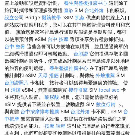
置上啟動和設定資料計劃。
養生與整復推廣中心
這消除了
旅行時攜帶和管理多張實體
查ip
SIM
台北外燴
卡的麻煩。
設立公司
Bridge
撥筋教學
eSIM
抓姦
供應商提供線上入口
網站或行動應用程序，您可以在其中輕鬆管理資料使用和充
值。 無論您是來峇裡島進行短期度假還是長期度假，都可
以使用預付費 eSIM
台中 按摩
選項並享受各種數據折扣。
台中 整骨
這些套餐可以方便地在線購買，並且透過簡單的
二維碼掃描過程即可輕鬆啟動。
台胞證
它們提供存取多國
數據計劃的靈活性，使其成為計劃探索巴厘島海岸以外地區
的旅客的便利選擇。
養生整復推廣中心
在了解巴厘島的數
據計劃和 eSIM
天母 撥筋
計劃時，與傳統
外燴推薦
SIM
台胞證照片
卡相比，旅行者可以獲得無憂無慮的體驗。 使
用
清潔
eSIM，無需實際購買
搜尋引擎
SIM
local seo
卡
並將其插入裝置。
玻尿酸
相反，您只需從信譽良好的
eSIM 提供者下載並在裝置上啟動虛擬 SIM
數位行銷
卡。
與實體
台中按摩排毒推薦
SIM
台北外燴
卡不同，eSIM
台
中按摩
無需實體插入設備，並提供在行動網路供應商之間
遠端切換的能力。
按摩 課程
這對於巴厘島的旅行者來說尤
其有利，他們可能想要切換網路以獲得最佳的覆蓋範圍或數