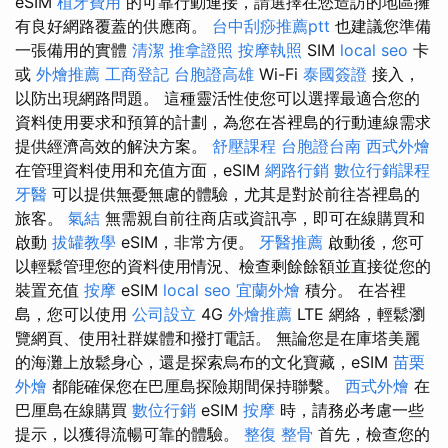
eSIM
植牙費用
的可靠行動連接，請選擇在您造訪的地區擁
有良好網路覆蓋的供應商。
台中刮痧推薦ptt
也建議您準備
一張備用的實體
清潔
推拿證照
按摩執照
SIM
local seo
卡
或
外燴推薦
工商登記
台胞證高雄
Wi-Fi
泰國簽證
接入，
以防出現網路問題。 這種靈活性使您可以選擇最適合您的
資料使用要求和預算的計劃，為您在峇裡島的行動連線需求
提供經濟高效的解決方案。
舒壓課程
台胞證台南
西式外燴
在管理資料使用和充值方面，eSIM
網路行銷
數位行銷課程
牙醫
可以提供無憂無慮的體驗，尤其是對於前往峇裡島的
旅客。
氣結
無需親自前往商店或資訊亭，即可在線購買和
啟動
拔罐教學
eSIM，非常方便。
牙醫推薦
啟動後，您可
以輕鬆管理您的資料使用情況、檢查剩餘餘額並直接從您的
裝置充值
按摩
eSIM
local seo
宜蘭外燴
積分。 在峇裡
島，您可以使用
公司設立
4G
外燴推薦
LTE 網絡，輕鬆瀏
覽網頁、使用社群媒體和撥打電話。 無論您是在庫塔美麗
的海灘上放鬆身心，還是探索烏布的文化寶藏，eSIM
苗栗
外燴
都能確保您在巴厘島探險期間保持聯繫。
西式外燴
在
巴厘島在線購買
數位行銷
eSIM
按摩
時，請務必考慮一些
提示，以獲得流暢可靠的體驗。
整復 整骨
首先，檢查您的