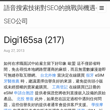
語音搜索技術對SEO的挑戰與機遇-
SEO公司
Digi165sa (217)
Aug 27, 2013
如何在求職面試中給雇主留下好印象 歐盟 這不僅節省時
間，免去尋找本地網路營運商的麻煩，而且無需數據漫遊即
可無縫存取互聯網。
台北外燴
當決定在線購買
假牙
eSIM
牙醫推薦
時，建議選擇信譽良好的來源，避免從街頭小販
或未經授權的賣家處購買。
工商登記
在線購買已註冊的
eSIM
申請台胞證
提供者保證您將收到直接嵌入設備的原始
產品。
北投 整復
此外，如果您在設定過程中遇到任何問
題，這些信譽良好的提供者通常會提供客戶支援。
學按摩