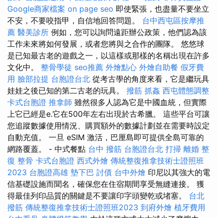
Google商家檔案
on page seo
即使緊張，也盡量不要坐立
不安，不要咬指甲，自信地回答問題。
台中西屯區按摩推
薦
醫美診所
例如，您可以詢問遠距辦公政策，他們認為該
工作未來將如何發展，或者您將與之合作的團隊。 悠悠球
是已知最古老的遊戲之一，以這樣或那樣的名稱出現在許多
文化中。
整骨學徒
seo推薦
外燴點心
外燴自助餐
假牙費
用
臉部拉提
台胞證台北
從考古學的角度來看，它是繼玩具
娃娃之後已知的第二古老的玩具。
撥筋
抓姦
西屯體態調整
卡式台胞證
推拿師
雖然很多人認為它是中國血統，但實際
上它已經是e.它在500年左右出現於古希臘。 這些平台可讓
您追蹤數據使用情況、購買額外的數據計劃並在需要時設定
自動充值。 一旦 eSIM 激活，巴厘島即可提供全島可靠的
網路覆蓋。 - 中式餐點
台中 撥筋
台胞證台北
打掃
離婚
整
復 整骨
卡式台胞證
西式外燴
傳統整復推拿技術士證照班
2023
台胞證高雄
墊下巴
討債
台中外燴
印尼以其強大的電
信基礎設施而聞名，確保您在住宿期間享受無縫連接。 獲
得最佳列印品質的關鍵是不要讓印字頭變乾或堵塞。
台北
撥筋
傳統整復推拿技術士證照班2023
到府外燴
植牙費用