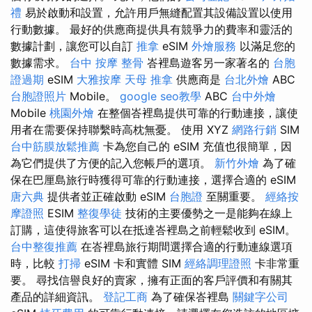
禮
易於啟動和設置，允許用戶無縫配置其設備設置以使用
行動數據。 最好的供應商提供具有競爭力的費率和靈活的
數據計劃，讓您可以自訂
推拿
eSIM
外燴服務
以滿足您的
數據需求。
台中 按摩 整骨
峇裡島遊客另一家著名的
台胞
證過期
eSIM
大雅按摩
天母 推拿
供應商是
台北外燴
ABC
台胞證照片
Mobile。
google seo教學
ABC
台中外燴
Mobile
桃園外燴
在整個峇裡島提供可靠的行動連接，讓使
用者在需要保持聯繫時高枕無憂。 使用 XYZ
網路行銷
SIM
台中筋膜放鬆推薦
卡為您自己的 eSIM 充值也很簡單，因
為它們提供了方便的記入您帳戶的選項。
新竹外燴
為了確
保在巴厘島旅行時獲得可靠的行動連接，選擇合適的 eSIM
唐六典
提供者並正確啟動 eSIM
台胞證
至關重要。
經絡按
摩證照
ESIM
整復學徒
技術的主要優勢之一是能夠在線上
訂購，這使得旅客可以在抵達峇裡島之前輕鬆收到 eSIM。
台中整復推薦
在峇裡島旅行期間選擇合適的行動連線選項
時，比較
打掃
eSIM 卡和實體 SIM
經絡調理證照
卡非常重
要。 尋找信譽良好的賣家，擁有正面的客戶評價和有關其
產品的詳細資訊。
登記工商
為了確保峇裡島
關鍵字公司