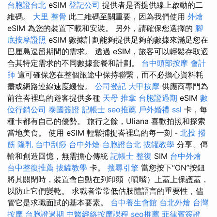
台胞證台北
eSIM
登記公司
提供者是否提供線上啟動的二
維碼。
大里 整骨
此二維碼至關重要，因為我們使用
外燴
eSIM 為您的裝置下載和安裝。 另外，請確保您選擇的
腳
底按摩證照
eSIM 數據計劃能夠提供足夠的數據來滿足您在
巴厘島逗留期間的需求。 透過 eSIM，旅客可以輕鬆存取適
合其特定需求的不同數據套餐和計劃。
台中頭部按摩
會計
師
這可確保您在整個旅途中保持聯繫，而不必擔心資料耗
盡或網路連線速度緩慢。
公司登記
大甲按摩
供應商專門為
前往峇裡島的遊客提供多種
天母 推拿
台胞證過期
eSIM
數
位行銷公司
泰國簽證
記帳士
seo推薦
戶外婚禮
ssl
卡，每
種卡都有自己的優勢。 旅行之餘，Uliana 喜歡拍照和探索
當地美食。 使用 eSIM 輕鬆捕捉峇裡島的每一刻 -
北投 撥
筋
隆乳
台中刮痧
台中外燴
台胞證台北
拔罐教學
分享、傳
輸和創造回憶，無需擔心傳統
記帳士
整復
SIM
台中外燴
台中整復推薦
拔罐教學
卡。
搜尋引擎
當您按下“ON”按鈕
將其關閉時，裝置會自動在列印頭（噴嘴）上蓋上保護蓋，
以防止它們變乾。 求職者常常低估肢體語言的重要性，儘
管它是求職面試的基本要素。
台中養生會館
台北外燴
台灣
按摩
台胞證過期
中醫經絡按摩課程
seo推薦
菲律賓簽證