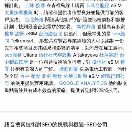
據計劃。
士林 按摩
在峇裡島線上購買
卡式台胞證
eSIM
大里按摩推薦
時，請確保提供者信譽良好並提供可靠的客
戶服務。
台北外燴
閱讀其他客戶的評論並比較價格和數據
計劃，找到最適合您需求的交易。
新竹外燴
峇裡島有多家
推拿 證照
eSIM
台胞證台北
供應商，但最常見的是
seo顧
問
Telkomsel。 那些具有豐富專業經驗的人可以編制一份
先前相關項目及其結果和影響的清單，以向潛在雇主展示。
seo服務
Uliana
旅行社代辦護照
Aitakayeva
杜拜簽證
台
中腳底按摩
是一位精通技術的旅行者，對
徵信社
eSIM
整
脊
技術有著深入的了解。
撥筋創業
身為電信工程師，他針
對全球
台中 整骨
北屯 整骨
外燴自助餐
eSIM
網路行銷公
司
的使用提供實用建議。
GOOGLE ANALYTICS
他的貼文
重點關注具有成本效益的策略、提供者見解和區域技巧。
語音搜索技術對SEO的挑戰與機遇-SEO公司