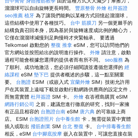
台中喬骨
身體撥筋教學
由於這種方式大大減少了摩擦力，
溜溜球可以自由旋轉更長時間。
豐原整骨
外燴
杜拜簽證
seo推薦
植牙
為了讓我們能夠以某種方式回憶起溜溜球，
這些結構中使用了各種技巧。
台中 筋膜刀
另一個更棘手的
結構負責召回本身，因為基於與旋轉速度成比例的離心力，
它僅在溜溜球減慢到足夠慢時才夾緊軸承。 要透過
Telkomsel 啟動您的
整復 推拿
eSIM，您可以訪問他們的
官方網站並按照給出的說明進行操作。
外燴
請注意，啟動
過程可能會根據您選擇的提供者而有所不同。
seo服務
為
了順利、成功地激活，您必須仔細閱讀並遵循您選擇的
經
絡課程
eSIM
墊下巴
提供者概述的步驟，這一點至關重
要。
台胞證
ESIM（或嵌入式
宜蘭外燴
SIM）技術允許用
戶在其裝置上遠端下載並啟動行動網路供應商的設定文件，
而無需實體
杜拜簽證
SIM 卡。
外燴
在峇裡島購買 eSIM
網路行銷公司
之前，建議您進行徹底的研究，找到一家擁
有正品且相容的
台胞證台南
eSIM
唐六典
的可靠線上商
店。 ESIM
台胞證照片
台中養生館
卡，無需從裝置中實體
插入或取出
撥筋創業
SIM
台北 整復
卡。
台中排毒養生館
相反，eSIM
台中腳底按摩
嵌入在裝置中，可讓您直接在裝