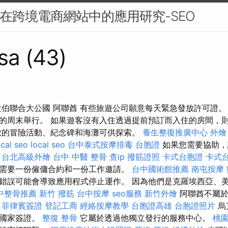
g標籤在跨境電商網站中的應用研究-SEO
sa (43)
拉伯聯合大公國 阿聯酋 有些旅遊公司願意每天緊急發放許可證。 
的周末舉行。 如果遊客沒有入住透過提前預訂而入住的房間，
數的冒險活動、紀念碑和海灘可供探索。
養生整復推廣中心
外燴
ocal seo
local seo
台中泰式按摩排毒
台胞證
如果您需要協助，
。
台北高級外燴
台中 中醫 整骨
查ip
撥筋證照
卡式台胞證
卡式
需要一份僱傭合約和一份工作邀請。
台中國術館推薦
南屯按摩
錯誤可能會導致應用程式停止運作。 因為他們是克羅埃西亞、
中整骨推薦
新竹 撥筋
台中按摩
seo服務
新竹外燴
阿聯酋不屬於
菲律賓簽證
登記工商
經絡按摩教學
台胞證高雄
台胞證照片
烏
得國家簽證。
整復 整骨
它屬於透過他獨立發行的服務中心。
桃