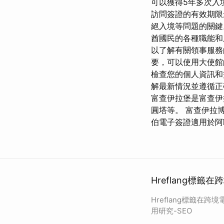
可以獲得5年多次入
訪問簽證的有效期限
絕入境等問題的關鍵
酋國民的各種職能和
以了解有關領事服務
要，可以使用大使館
檢查您的個人資訊和簽
解最新情況並遵循正確
富查伊拉堡是富查伊
圓塔等。 富查伊拉
伯電子簽證適用於阿
Hreflang標籤
Hreflang標籤在跨
用研究-SEO