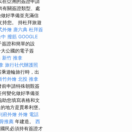
以在亞洲的簽證申請
供有關簽證類型、處
險做好準備並充滿信
支持您。 持杜拜旅遊
式外燴
唐六典
杜拜簽
台中 撥筋
GOOGLE
子簽證和簡單的設
合大公國的電子簽
遇
新竹 推拿
拿
旅行社代辦護照
搭乘遊輪旅行時，出
新竹外燴
北投 推拿
發前申請特殊朝覲簽
任何變化做好準備並
協助您填寫表格和文
過的地方是賈希利堡。
到府外燴
外燴
電話
骨推薦
年建造。
西
國民必須持有簽證才