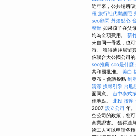
近年來，公共場所吸
程
旅行社代辦護照
seo顧問
外燴點心
整骨
如果孩子在父
均為全額費用。
新竹
來自同一母親，也
證。 獲得迪拜居留
伯聯合大公國公司
seo推薦
seo是什麼
共和國批准。
美白
發布 - 會議餐點
到
清潔
搜尋引擎
台胞
面同意。
台中泰式
佳地點。
北投 按摩
2007
設立公司
年
空公司的政策，您可
商業證書。 獲得迪
術工人可以申請各種類