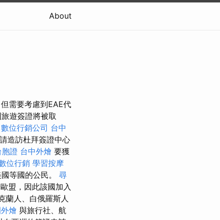
About
但需要考慮到EAE代
則旅遊簽證將被取
數位行銷公司
台中
請造訪杜拜簽證中心
台胞證
台中外燴
要獲
數位行銷
學習按摩
美國等國的公民。
尋
歐盟，因此該國加入
克蘭人、白俄羅斯人
園外燴
與旅行社、航