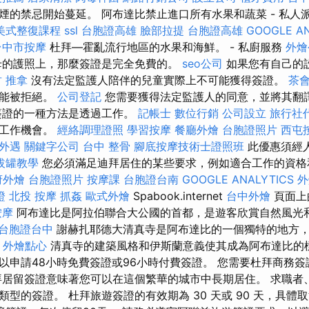
煙的禁忌開始蔓延。 阿布達比禁止進口所有水果和蔬菜 - 私人
美式整復課程
ssl
台胞證高雄
臉部拉提
台胞證高雄
GOOGLE A
台中市按摩
杜拜—霍亂流行地區的水果和海鮮。 - 私廚服務
外燴
母的護照上，那麼簽證是完全免費的。
seo公司
如果您有自己的
 推拿
沒有法定監護人陪伴的兒童實際上不可能獲得簽證。
茶
可能被拒絕。
公司登記
您需要獲得法定監護人的同意，並將其翻
簽證的一種方法是透過工作。
記帳士
數位行銷
公司設立
旅行社
的工作機會。
經絡調理證照
學習按摩
餐廳外燴
台胞證照片
西屯
外遇
關鍵字公司
台中 整骨
腳底按摩技術士證照班
此優惠須經
拔罐教學
您必須滿足迪拜居住的某些要求，例如適合工作的資格
府外燴
台胞證照片
按摩課
台胞證台南
GOOGLE ANALYTICS
外
證
北投 按摩
抓姦
歐式外燴
Spabook.internet
台中外燴
頁面上
按摩
阿布達比是阿拉伯聯合大公國的首都，是遊客欣賞自然風光
台胞證台中
謝赫扎耶德大清真寺是阿布達比的一個獨特的地方
。
外燴點心
清真寺的建築風格和伊斯蘭意義使其成為阿布達比的標
以申請48小時免費簽證或96小時付費簽證。 您需要杜拜商務
拜居留簽證意味著您可以在這個繁華的城市中長期居住。 求職者
型的簽證。 杜拜旅遊簽證的有效期為 30 天或 90 天，具體