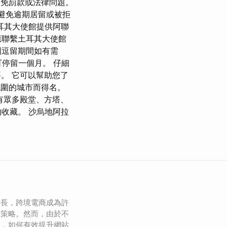
避免罰款或法律問題。
是避免逾期居留或被拒
耳其大使館提供阿聯
應聯繫土耳其大使館
國逗留期間如有需
可停留一個月。 仔細
要。 它可以幫助您了
所包圍的城市而得名。
有眾多殿堂、方塔、
收藏。 沙烏地阿拉
增長，跨境電商成為許
要策略。然而，由於不
性，如何有效提升網站