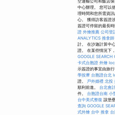
空運輸公司和飯店
中心辦理。 您可以
理時間和您所需資訊
心。 獲得訪客簽證
簽證可停留的最長時間為 a
證
外燴推薦
公司登
ANALYTICS
推拿師
計。 在沙迦計算中
證。 在某些情況下
GOOGLE SEARCH 
卡式台胞證
外燴
loc
示簽證的事宜由旅行
學按摩
台胞證台北
l
證。
戶外婚禮
北投
順利前進。
台北會
件。
台胞證台南
小
台中美式整復
該堡
查詢
GOOGLE SEA
式外燴
台中 推拿
台