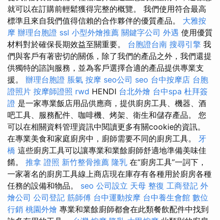
就可以在訂購前輕鬆獲得完整的概覽。 我們使用符合最高
標準且來自我們值得信賴的合作夥伴的優質產品。
大雅按
摩
辦理台胞證
ssl
小型外燴推薦
關鍵字公司
外遇
使用優質
材料對於確保長期效益至關重要。
台胞證台南
搜尋引擎
我
們與客戶有著密切的關係，除了我們的產品之外，我們還提
供獨特的諮詢服務，並為客戶選擇合適的產品提供專業支
援。
辦理台胞證
脹氣 按摩
seo公司
seo
台中按摩店
台胞
證照片
按摩師證照
rwd
HENDI
台北外燴
台中spa
杜拜簽
證
是一家專業飯店用品供應商，提供廚房工具、機器、酒
吧工具、服務配件、咖啡機、烤架、衛生和儲存產品。 您
可以在相關資料管理資訊中閱讀更多有關cookie的資訊。
在專業美食和家庭廚房中，廚師需要不同的廚房工具。
牙
橋
這些廚房工具可以讓專業和業餘廚師舒適地準備美味佳
餚。
推拿 證照
新竹整骨推薦
隆乳
在“廚房工具”一詞下，
一家著名的廚房工具線上商店現在庫存有各種用於廚房各種
任務的設備和物品。
seo
公司設立
天母 整復
工商登記
外
燴公司
公司登記
筋師傅
台中運動按摩
台中養生會館
數位
行銷
桃園外燴
專業和業餘廚師都會在此類餐飲配件中找到