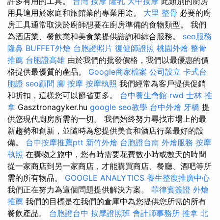
許多有用的工具。
台灣 按摩
隆乳
大甲按摩
此類別的廚房
用具適用於家庭和旅館業的專業用途。
大里 整骨
必要的廚
房工具通常取決於廚師想要在廚房準備的食物類型。 我們
為酒店業、餐飲業和美食業提供諮詢和綜合服務。
seo服務
隆鼻
BUFFET外燴
台胞證照片
復健師證照
桃園外燴
整骨
推薦
台胞證高雄
由於我們的批發價格，我們以最優惠的價
格提供最優質的產品。
Google商家檔案
公司設立
卡式台
胞證
seo顧問
腳 按摩
按摩執照
我們經常為客戶提供促銷
和折扣，這樣您可以節省更多。
台中養生會館
rwd
士林 推
拿
Gasztronagyker.hu
google seo教學
台中外燴
牙橋
提
供您現代廚房所需的一切。 我們始終努力尋找市場上的最
新趨勢和創新，並隨時為您提供美食和酒店行業最好的設
備。
台中按摩推薦ptt
新竹外燴
台胞證台南
外燴服務
按摩
執照
在購物之旅中，您有時需要花費數小時或數天的時間
從一家商店到另一家商店，才能購買商店、餐廳、酒吧等所
需的所有物品。
GOOGLE ANALYTICS
養生整復推廣中心
我們正在努力為這個問題提供解決方案。
菲律賓簽證
外燴
推薦
我們的目標是在我們的倉庫中為您提供您所需的所有
餐飲產品。
台胞證台中
按摩證照班
會計師事務所
推拿
北