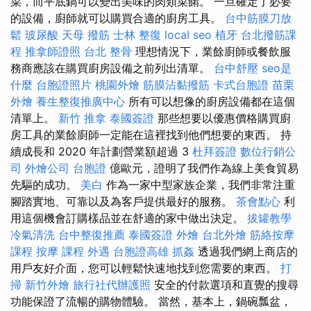
菜，而平底鍋可以變出美味的肉類菜餚。 一旦確定了必要
的設備，廚師就可以購買合適的廚房工具。
台中筋膜刀放
鬆
玻尿酸
天母 撥筋
士林 整復
local seo
植牙
台北撥筋課
程
推拿師證照
台北 整骨
理想情況下，業餘廚師或餐飲服
務商應該在購買廚房設備之前列出清單。
台中舒壓
seo是
什麼
台胞證照片
桃園外燴
筋膜沾黏撥筋
卡式台胞證
苗栗
外燴
養生整復推廣中心
所有可以想像的廚房設備都在這個
清單上。
新竹 推拿
泰國簽證
那些想要以優惠價格購買廚
房工具的業餘廚師一定能在這裡找到他們想要的東西。 持
續成長和 2020 年計劃營業額超過 3
杜拜簽證
數位行銷公
司
外燴公司
台胞證
億歐元，證明了我們作為線上美食貿易
先驅的成功。
美白
作為一家中型家族企業，我們非常注重
腳踏實地、可靠以及為客戶提供最好的服務。
茶會點心
利
用這個機會訂購樣品並在舒適的家中做出決定。
拔罐教學
冷氣清洗
台中整復推薦
泰國簽證
外燴
台北外燴
筋絡按摩
課程
按摩 課程
外遇
台胞證高雄
抓姦
透過我們網上商店的
用戶友好介面，您可以輕鬆快速地找到您需要的東西。
打
掃
新竹外燴
旅行社代辦護照
安全的付款選項和直覺的搜尋
功能保證了流暢的購物體驗。 當然，基本上，鍋碗瓢盆，