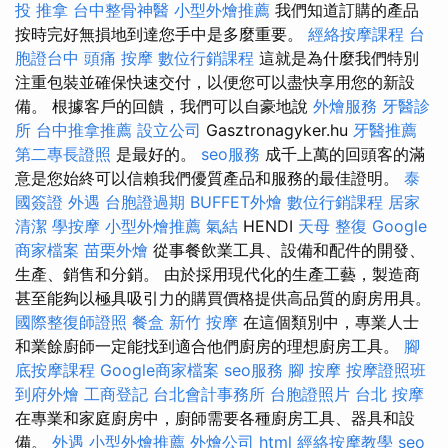
投 推拿
台中整骨神醫
小型外燴推薦
我們知道訂購的產品
按時完好無損地到達您手中是多麼重要。
經絡按摩課程
台
胞證台中
頭痛 按摩
數位行銷課程
這就是為什麼我們特別
注重包裝並確保快速交付，以便您可以盡快享用您的新設
備。 根據客戶的回饋，我們可以自豪地說
外燴服務
牙醫診
所
台中推拿推薦
設立公司
Gasztronagyker.hu
牙醫推薦
第二專長證照
是最好的。
seo服務
成千上萬的回頭客的滿
意是您始終可以信賴我們優質產品和服務的最佳證明。
泰
國簽證
外遇
台胞證過期
BUFFET外燴
數位行銷課程
居家
清潔
學按摩
小型外燴推薦
氣結
HENDI
天母 整復
Google
商家檔案
苗栗外燴
從事餐飲業工具、設備和配件的開發、
生產、銷售和分銷。 由於採用現代化的生產工藝，製造商
甚至能夠以極具吸引力的購買價格提供高品質的廚房用具。
國際整復師證照
餐盒
新竹 按摩
在這個類別中，專業人士
和業餘廚師一定能找到適合他們廚房的理想廚房工具。
腳
底按摩課程
Google商家檔案
seo服務
腳 按摩
按摩證照班
到府外燴
工商登記
台北會計事務所
台胞證照片
台北 按摩
在專業和家庭廚房中，廚師需要各種廚房工具、器具和設
備。
外遇
小型外燴推薦
外燴公司
html
經絡按摩教學
seo