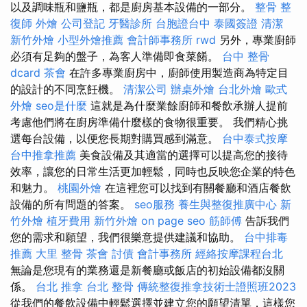
以及調味瓶和鹽瓶，都是廚房基本設備的一部分。
整骨
整
復師
外燴
公司登記
牙醫診所
台胞證台中
泰國簽證
清潔
新竹外燴
小型外燴推薦
會計師事務所
rwd
另外，專業廚師
必須有足夠的盤子，為客人準備即食菜餚。
台中 整骨
dcard
茶會
在許多專業廚房中，廚師使用製造商為特定目
的設計的不同烹飪機。
清潔公司
辦桌外燴
台北外燴
歐式
外燴
seo是什麼
這就是為什麼業餘廚師和餐飲承辦人提前
考慮他們將在廚房準備什麼樣的食物很重要。 我們精心挑
選每台設備，以便您長期對購買感到滿意。
台中泰式按摩
台中推拿推薦
美食設備及其適當的選擇可以提高您的接待
效率，讓您的日常生活更加輕鬆，同時也反映您企業的特色
和魅力。
桃園外燴
在這裡您可以找到有關餐廳和酒店餐飲
設備的所有問題的答案。
seo服務
養生與整復推廣中心
新
竹外燴
植牙費用
新竹外燴
on page seo
筋師傅
告訴我們
您的需求和願望，我們很樂意提供建議和協助。
台中排毒
推薦
大里 整骨
茶會
討債
會計事務所
經絡按摩課程台北
無論是您現有的業務還是新餐廳或飯店的初始設備都沒關
係。
台北 推拿
台北 整骨
傳統整復推拿技術士證照班2023
從我們的餐飲設備中輕鬆選擇並建立您的願望清單，這樣您