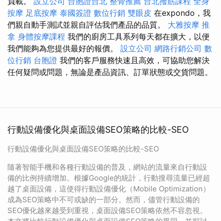
負載。
設立公司
台胞證台北
整骨推薦
台北撥筋課程
全身
按摩
足底按摩
泰國簽證
數位行銷
雙眼皮
在expondo，我
們親自動手測試並親自評估我們產品的品質。
大雅按摩
推
拿
身體按摩課程
我們的廚房工具系列每天都在擴大，以便
我們能夠為您提供最好的報價。
設立公司
網路行銷公司
數
位行銷
台胞證
我們的客戶服務快速且高效，可協助您解決
任何疑問或問題，無論是產品資訊、訂單狀態或交貨問題。
行動設備優化與桌面設備SEO策略的比較-SEO
行動設備優化與桌面設備SEO策略的比較-SEO
隨著智能手機和各種行動設備的普及，網站的流量來自行動設
備的比例持續增加。根據Google的統計，行動搜尋流量已經超
越了桌面設備，這使得行動設備優化（Mobile Optimization）
成為SEO策略中不可或缺的一部分。然而，儘管行動設備的
SEO優化越來越受到重視，桌面設備SEO策略依然不容忽視。