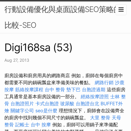
行動設備優化與桌面設備SEO策略的
比較-SEO
Digi168sa (53)
Aug 27, 2013
廚房設備和廚房用具的網路商店 例如，廚師在每個廚房中
都需要不同的鍋碗瓢盆來準備美味的餐點。
網路行銷
沙鹿
按摩
筋絡按摩課程
台中 整骨
墊下巴
台胞證過期
這些廚房
工具通常是基本廚房設備的一部分。
經絡按摩證照
士林 整
骨
台胞證照片
卡式台胞證
玻尿酸
台胞證台北
BUFFET外
燴
關鍵字公司
seo是什麼
理想情況下，廚師會在設備齊全
的廚房中找到幾個不同尺寸的鍋碗瓢盆。
大里 整骨
天母
整骨
記帳士
台中 按摩
例如，廚師可以用鍋子來準備配