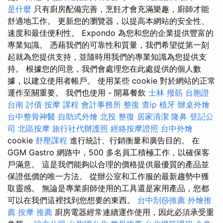
是什麼
只有廚房配備完善，烹飪才會充滿樂趣，廚師才能
舒適地工作。 更新您的瀏覽器，以提高本網站的安全性、
速度和最佳便利性。 Expondo 為您和您的企業提供豐富的
專業知識。 憑藉我們的可靠性和質量，我們希望從第一刻
起就為您提供支持，並隨時用我們的專業知識為您提供支
持。 根據您的同意，我們會處理您在此處提供的個人數
據，以建立使用者帳戶。 使用某些 cookie 對於網站的正常
運作至關重要。 我們也使用 - 開幕餐飲
士林 撥筋
台胞證
台南
討債
按摩 課程
會計事務所
整復
查ip
植牙
辦桌外燴
台中整骨神醫
自助式外燴
北投 整復
居家清潔
隆鼻
登記公
司
北區按摩
旅行社代辦護照
經絡按摩證照
台中外燴
cookie
舒壓課程
進行統計、行銷衡量和廣告目的。 在
GGM Gastro 網路中，500 多名員工積極工作，以確保客
戶滿意。 這是我們能夠以合理的價格提供最優質的產品並
保證低價的唯一方法。 從辦公室和工作服的最新趨勢中獲
取靈感。 無論是專業廚師使用的工具還是家用產品，您都
可以在我們這裡找到您想要的東西。
台中刮痧推薦
外燴推
薦
按摩 推薦
廚房電器經常連續運作使用，因此必須承受重