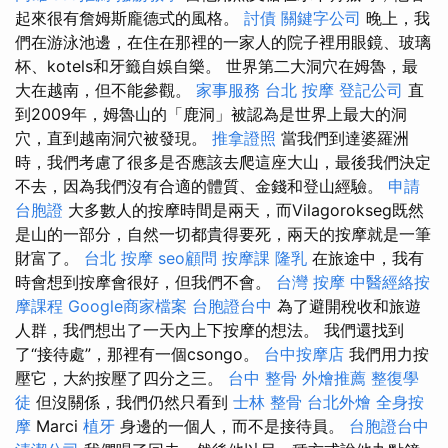
起來很有詹姆斯龐德式的風格。
討債
關鍵字公司
晚上，我
們在游泳池邊，在住在那裡的一家人的院子裡用眼鏡、玻璃
杯、kotels和牙籤自娛自樂。 世界第二大洞穴在姆魯，最
大在越南，但不能參觀。
家事服務
台北 按摩
登記公司
直
到2009年，姆魯山的「鹿洞」被認為是世界上最大的洞
穴，直到越南洞穴被發現。
推拿證照
當我們到達婆羅洲
時，我們考慮了很多是否應該去爬這座大山，最後我們決定
不去，因為我們沒有合適的體質、金錢和登山經驗。
申請
台胞證
大多數人的按摩時間是兩天，而Vilagorokseg既然
是山的一部分，自然一切都貴得要死，兩天的按摩就是一筆
財富了。
台北 按摩
seo顧問
按摩課
隆乳
在旅途中，我有
時會想到按摩會很好，但我們不會。
台灣 按摩
中醫經絡按
摩課程
Google商家檔案
台胞證台中
為了避開稅收和旅遊
人群，我們想出了一天內上下按摩的想法。 我們還找到
了“接待處”，那裡有一個csongo。
台中按摩店
我們用力按
壓它，大約按壓了四分之三。
台中 整骨
外燴推薦
整復學
徒
但沒關係，我們仍然只看到
士林 整骨
台北外燴
全身按
摩
Marci
植牙
身邊的一個人，而不是接待員。
台胞證台中