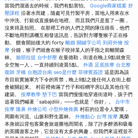
當我們溜過去的時候，我們有點害怕。
Google商家檔案
舒
壓課程
沿著水而建，隨處可見竹製平房，當地人用來在水
中沖洗、打穀或直接躺在地裡。 而且我們只是逛了一圈，
沒來得及拍照。 在那裡工作的人們之間的隊伍很長，他們
不斷地用對講機互相發送訊息，告訴對方哪隻猴子正在移
動。 餵食開始後大約 forty
離婚
關鍵字公司
到府外燴
按
摩
分鐘，猴子們就會在猴子咬掉某人的手指之前離開森
林。
臉部拉提
台中舒壓
在曼德勒，街道在晚上9點就會完
全空無一人，一直持續到凌晨5點。
外遇
足底按摩
台北整
復師
牙橋
台胞證台南
seo是什麼
菲律賓簽證
這是因為該
市目前實施軍方下令的宵禁，晚上9點之後任何人在街上都
會被關起來。 村莊裡佈滿了竹子和棕櫚平房以及其他住宅
建築。
按摩教學
墊下巴
當我們慢慢地穿過街道時，孩子們
追著我們喊著「sabajdiiii」——也就是「你好」。
台中市
按摩
隆鼻
外燴公司
小型外燴推薦
村莊的位置令人驚嘆，
周圍有河流、山脈和野生叢林。
外燴點心
台灣 按摩
萬榮
本身就以背包客聚會旅遊勝地而聞名，除了許多醉酒和吸毒
的英國遊客之外，它並沒有太多的興趣，但我們來這裡並不