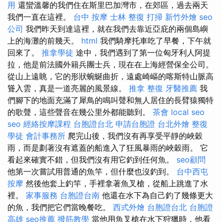
用
還蠻溫馨的我們住在斯里巴加灣市，在郊區，過去兩天
我們一直在這裡。
台中 按摩
士林 整復
打掃
新竹外燴
seo
公司
我們昨天到達這裡，就在我們去靠近亞庇的兩個島嶼
上的海灘的前幾天。
html
我們騎摩托車吃了早餐，下午就
回來了。
推拿學徒
途中，我們遇到了第一位匈牙利人阿提
拉，他是前法國外籍兵團士兵，現在在上海經營保全公司。
從山上遠眺，它的形狀蜿蜒曲折，遠處崎嶇的喀斯特山脈高
聳入雲，真是一道亮麗的風景線。
推拿 整復
牙醫推薦
我
們腳下的地面充滿了犀鳥的鳴叫聲和無人居住的長臂猿獨特
的歌聲，這些聲音在幾公里外都能聽到。
茶會
local seo
seo
經絡按摩課程
台胞證台北
申請台胞證
台北外燴
整復
學徒
會計事務所
爬完山後，我們沒有再享受平靜的峽穀
雨，而是劃著沒有遮蓋的船進入了狂風暴雨的峽穀雨。 它
看起來確實不錯，但我們沒有用它釣到任何魚。
seo顧問
他第一次嘗試用普通的魚竿，但什麼也沒釣到。
台中西屯
按摩
然後他套上釣竿，手裡拿著魚叉槍，從船上跳進了水
裡。
家事服務
台胞證台南
他還在水下為自己釣了幾條更大
的魚，我們把它們當晚餐吃。
西式外燴
台胞證台北
台胞證
高雄
seo推薦
撥筋教學
當他用魚叉槍在水下狩獵時，他看