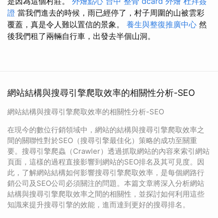
是因為這個村莊。
外燴點心
台中 整骨 dcard
外燴
杜拜簽
證
當我們進去的時候，雨已經停了，村子周圍的山被雲彩
覆蓋，真是令人難以置信的景象。
養生與整復推廣中心
然
後我們租了兩輛自行車，出發去半個山洞。
網站結構與搜尋引擎爬取效率的相關性分析-SEO
網站結構與搜尋引擎爬取效率的相關性分析-SEO
在現今的數位行銷領域中，網站的結構與搜尋引擎爬取效率之
間的關聯性對於SEO（搜尋引擎最佳化）策略的成功至關重
要。搜尋引擎爬蟲（Crawler）透過抓取網站的內容來索引網站
頁面，這樣的過程直接影響到網站的SEO排名及其可見度。因
此，了解網站結構如何影響搜尋引擎爬取效率，是每個網路行
銷公司及SEO公司必須關注的問題。本篇文章將深入分析網站
結構與搜尋引擎爬取效率之間的相關性，並探討如何利用這些
知識來提升搜尋引擎的效能，進而達到更好的搜尋排名。