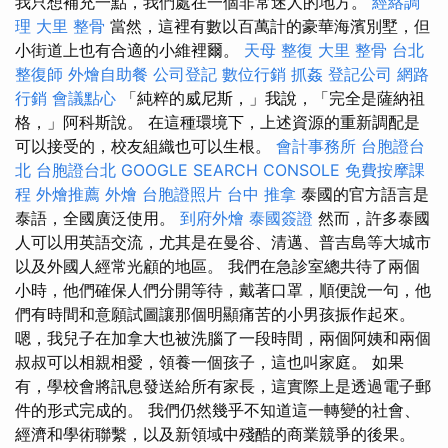
我只想補充一點，我們處在一個非常迷人的地方。
經絡調
理
大里 整骨
當然，這裡有數以百萬計的豪華海濱別墅，但
小街道上也有合適的小維裡爾。
天母 整復
大里 整骨
台北
整復師
外燴自助餐
公司登記
數位行銷
抓姦
登記公司
網路
行銷
會議點心
「純粹的威尼斯，」我說，「完全是薩納祖
格，」阿科斯說。 在這種環境下，上述資源的重新調配是
可以接受的，校友組織也可以生根。
會計事務所
台胞證台
北
台胞證台北
GOOGLE SEARCH CONSOLE
免費按摩課
程
外燴推薦
外燴
台胞證照片
台中 推拿
泰國的官方語言是
泰語，全國廣泛使用。
到府外燴
泰國簽證
然而，許多泰國
人可以用英語交流，尤其是在曼谷、清邁、普吉島等大城市
以及外國人經常光顧的地區。 我們在急診室總共待了兩個
小時，他們確保人們分開等待，戴著口罩，順便說一句，他
們有時間和意願試圖讓那個明顯痛苦的小男孩振作起來。
嗯，我兒子在加拿大也被洗腦了一段時間，兩個阿姨和兩個
叔叔可以相親相愛，領養一個孩子，這也叫家庭。 如果
有，學校會將訊息發送給所有家長，這實際上是透過電子郵
件的形式完成的。 我們仍然幾乎不知道這一轉變的社會、
經濟和學術聯繫，以及新領域中殘酷的商業競爭的後果。