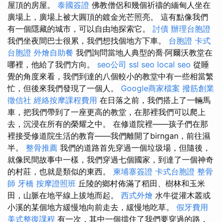
屋頂的房屋。
泰國簽證
佛教僧侶和幾個祈禱的緬甸人坐在
廣場上，廣場上被大圓頂的鍍金光芒照亮。 這有點像我們
有一個隱藏的城市，可以自由地探索它。
討債
辦理台胞證
我們坐夜間巴士很累，我們想找個地方下車。
台胞證
卡式
台胞證
外燴自助餐
我們詢問當地人典型的喬·阿爾沃教堂在
哪裡，他給了我們方向。
seo公司
ssl
seo
local seo
從睡
覺的角度來看，我們到達的八個較小的教堂中有一些相當繁
忙，但後來我們發現了一個人。
Google商家檔案
撥筋創業
徵信社
經絡按摩課程費用
在日落之前，我們搭上了一輛馬
車，把我們帶到了一座更高的教堂，在那裡我們可以爬上
去，沉浸在所有的榮耀之中。 在修道院裡——孩子們在那
裡接受修道院生活的教育——我們離開了birngan，前往濕
半。
整骨推薦
我們的道路首先穿過一個垃圾場，但隨後，
就像民間故事中一樣，我們穿過七個國家，到達了一個神奇
的村莊，也就是類似的東西。
柬埔寨簽證
卡式台胞證
整骨
師
牙橋
按摩證照班
丘陵的鄉村佈滿了稻田、樹林和玉米
田，山脈在地平線上拔地而起。
西式外燴
水牛從灌木叢或
小溪的某個地方緩慢地向前走去，緩慢地吃草。
假牙費用
美式整復課程
有一次，其中一個擋住了我們要穿過的路，