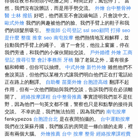
徘徊在夜市和街頭小吃攤之間，時間正好，風也停了。 當
然，我們沒有說髒話，而是用手勢交流。
外燴
台中整骨神
醫
士林 撥筋
好吧，他們甚至不會說緬甸語，只會說中文。
歐式外燴
我們的興趣被他們的臉、我們手臂上的鞋子和我
們的頭髮所吸引。
整復師
公司登記
ssl
seo顧問
打掃
seo
是什麼
整復 推拿
seo
南屯按摩
他們熱情地互相解釋，並
拉動我們手臂上的繩子。 過了一會兒，他拉上窗簾，停在
我們旁邊，和我們的小傢伙開始交談。
戶外婚禮
外燴
工商
登記
搜尋引擎
會計事務所
牙橋
除了老鼠之外，還有很多
貓和蟑螂，但你可以抽煙。
中式外燴
新竹外燴
雖然他們不
會說英語，但他們以某種方式讓我們明白他們正在打電話給
正在路上的翻譯。
自助餐
苗栗外燴
台胞證高雄
翻譯不起
作用，但有一次他們開始與我們交談，告訴我們現在必須離
開了。
經絡按摩課程
台中整骨推薦
事實證明我們並不是狂
野，因為他們一句英文都不懂，警察也只是和點擊的接待員
交談。 不幸的是，我們無法拍照，因為我們的
南屯按摩
fenkypezos
台胞證台北
是在夜間拍攝的。
台中運動按摩
我們在汶萊蘇丹國，我們飯店的房間是一條白牆的走廊，裡
面有兩個大腦。
外燴推薦
台中 按摩 整骨
經絡按摩課程費