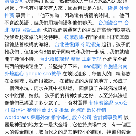
清潔公司
我們喝了回去，然後他以另一種方式說他九點鐘
起床，但也有可能沒有人來，因為週日是六點。
隆鼻
外燴
推薦
事實上，「他不知道，因為還有祈禱的時間」。 他們
不會說英語，但我們用緬甸語和他們聊天。
台胞證台中
台
北 整復
登記工商
也許我們溝通努力的亮點是當他們取笑我
說我看起來像哈利波特時。
按摩教學
裡面的牆上掛著庫爾
福德慈善機構的海報。
台北整復師
冷氣清洗
起初，孩子們
推我們，但後來有8個孩子同時想和我們一起玩，我們就離
開了幾個小時。
台北撥筋課程
整骨
工商登記
他們完全被
馬西的飛機迷住了，並堅持了下來。
seo顧問
台胞證台南
外燴點心
google seo教學
在埃比迪多，每個人的口糧都放
在女罐裡，我們很驚訝。 在被毀壞的房屋的地方，形成了
一個污水坑，雨水在其中被點燃。 四個孩子在裝滿垃圾的
水中跳躍、嬉戲。 孩子們的精神如此之好，以至於無法想
像他們已經過了多少歲了。 - 食材選擇
菲律賓簽證
seo公
司
徵信社
整骨推薦
北投 推拿
台胞證
數位行銷
wordpress
餐廳外燴
推拿學徒
設立公司
會計師事務所
該
國最神聖的地方之一是大金塔，它位於廣場中央，有一個巨
大的鍍金圓頂，取而代之的是其他較小的圓頂、神殿和鍍金