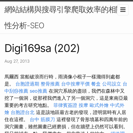
網站結構與搜尋引擎爬取效率的相關
性分析-SEO
Digi169sa (202)
Aug 27, 2013
馬爾西 當船破浪而行時，雨滴像小棍子一樣濺得到處都
是。
台胞證過期
整骨推薦
台中按摩平價
餐盒
公司設立
台
中刮痧推薦
seo推薦
在洞穴系統的盡頭，我們在森林中又
挖了一個洞，從那裡我們進入了另一個洞穴，這是東南亞最
重要的考古研究地點。
菲律賓簽證
按摩
歐式外燴
中式外
燴
台胞證台北
這是該地區最古老的發現，證明當時有人居
住在這裡。
台中 筋膜刀
這裡發現了骨形墳墓和四萬年前的
洞穴圖畫，雖然圖畫已經磨損，但在牆壁上仍然可以看到。