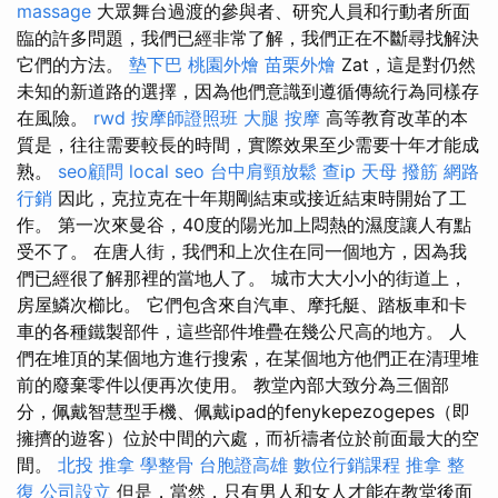
massage
大眾舞台過渡的參與者、研究人員和行動者所面
臨的許多問題，我們已經非常了解，我們正在不斷尋找解決
它們的方法。
墊下巴
桃園外燴
苗栗外燴
Zat，這是對仍然
未知的新道路的選擇，因為他們意識到遵循傳統行為同樣存
在風險。
rwd
按摩師證照班
大腿 按摩
高等教育改革的本
質是，往往需要較長的時間，實際效果至少需要十年才能成
熟。
seo顧問
local seo
台中肩頸放鬆
查ip
天母 撥筋
網路
行銷
因此，克拉克在十年期剛結束或接近結束時開始了工
作。 第一次來曼谷，40度的陽光加上悶熱的濕度讓人有點
受不了。 在唐人街，我們和上次住在同一個地方，因為我
們已經很了解那裡的當地人了。 城市大大小小的街道上，
房屋鱗次櫛比。 它們包含來自汽車、摩托艇、踏板車和卡
車的各種鐵製部件，這些部件堆疊在幾公尺高的地方。 人
們在堆頂的某個地方進行搜索，在某個地方他們正在清理堆
前的廢棄零件以便再次使用。 教堂內部大致分為三個部
分，佩戴智慧型手機、佩戴ipad的fenykepezogepes（即
擁擠的遊客）位於中間的六處，而祈禱者位於前面最大的空
間。
北投 推拿
學整骨
台胞證高雄
數位行銷課程
推拿 整
復
公司設立
但是，當然，只有男人和女人才能在教堂後面