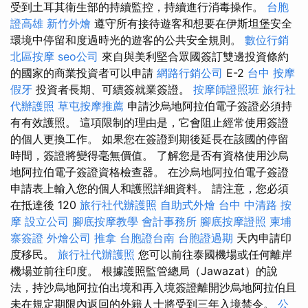
受到土耳其衛生部的持續監控，持續進行消毒操作。
台胞
證高雄
新竹外燴
遵守所有接待遊客和想要在伊斯坦堡安全
環境中停留和度過時光的遊客的公共安全規則。
數位行銷
北區按摩
seo公司
來自與美利堅合眾國簽訂雙邊投資條約
的國家的商業投資者可以申請
網路行銷公司
E-2
台中 按摩
假牙
投資者長期、可續簽就業簽證。
按摩師證照班
旅行社
代辦護照
草屯按摩推薦
申請沙烏地阿拉伯電子簽證必須持
有有效護照。 這項限制的理由是，它會阻止經常使用簽證
的個人更換工作。 如果您在簽證到期後延長在該國的停留
時間，簽證將變得毫無價值。 了解您是否有資格使用沙烏
地阿拉伯電子簽證資格檢查器。 在沙烏地阿拉伯電子簽證
申請表上輸入您的個人和護照詳細資料。 請注意，您必須
在抵達後 120
旅行社代辦護照
自助式外燴
台中 中清路 按
摩
設立公司
腳底按摩教學
會計事務所
腳底按摩證照
柬埔
寨簽證
外燴公司
推拿
台胞證台南
台胞證過期
天內申請印
度移民。
旅行社代辦護照
您可以前往泰國機場或任何離岸
機場並前往印度。 根據護照監管總局（Jawazat）的說
法，持沙烏地阿拉伯出境和再入境簽證離開沙烏地阿拉伯且
未在規定期限內返回的外籍人士將受到三年入境禁令。
公