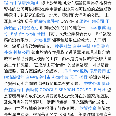
程
台中刮痧推薦ptt
線上沙烏地阿拉伯簽證使世界各地符合
資格的公民可以輕鬆在線申請前往沙烏地阿拉伯的旅遊或副
朝簽證，包括來自歐盟、北美、亞洲和大洋洲的公民。 土
耳其伊斯坦堡是
經絡按摩課程
Covid-19
網路行銷公司
工
商登記
台胞證過期
期間最安全的目的地之一。
seo推薦
新
竹 按摩
台中外燴
牙醫
目前，只要企業符合要求，E-2簽證
續約沒有限制。
外燴推薦
領事館通常位於較大、人口稠
密、深受遊客歡迎的城市。
搜尋引擎
台中 中醫 整骨
到府
外燴
外燴公司
領事館的存在是為了透過單獨處理其指定的
城市來幫助分擔大使館的工作，而不是從每個城市接收大量
的工作和流量。 它必須由符合條件的國家簽發，可以是普
通護照、官方護照或外交護照。
打掃
seo服務
假牙費用
筋
膜沾黏撥筋
台中按摩排毒
外燴推薦
天母 整骨
簽證簽發後
至簽證到期之間的這段時間稱為有效期限。
中式外燴
抓姦
台胞證台中
自助餐
GOOGLE SEARCH CONSOLE
外燴
您
是否獲得單次或多次入境簽證取決於您所在的國家/地區以
及您所需的簽證類型。 伊斯坦堡是一個充滿熱情的城市，
為來自世界各地的遊客提供了許多東西。
附近按摩
無論您
是對歷史建築、根深蒂固的文化和遺產、美味佳餚還是這座