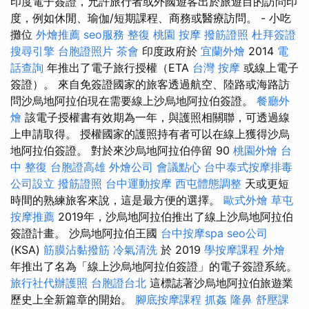
印度電子簽證，允許旅行者或外國遊客出於旅遊目的訪問印
度，例如休閒、瑜伽/短期課程、商務或醫療訪問。 - 小吃
攤位
外燴推薦
seo服務
整復
桃園 按摩
撥筋證照
杜拜簽證
搜尋引擎
台胞證照片
茶會
印度政府於
宜蘭外燴
2014
電
話查詢
年推出了電子旅行授權（ETA
台灣 按摩
或線上電子
簽證）。 來自免簽證國家的旅客透過航空、陸路或海路訪
問沙烏地阿拉伯現在需要線上沙烏地阿拉伯簽證。
餐廳外
燴
該電子授權書有效期為一年，與護照相關聯，可透過線
上申請取得。 授權國家的護照持有者可以在線上獲得沙烏
地阿拉伯簽證。 對於來沙烏地阿拉伯停留 90
桃園外燴
台
中 整復
台胞證高雄
外燴公司
會議點心
台中泰式按摩排毒
公司設立
撥筋證照
台中運動按摩
西屯體態調整
天或更短
時間的熟練旅客來說，這是最方便的選擇。
歐式外燴
草屯
按摩推薦
2019年，沙烏地阿拉伯推出了線上沙烏地阿拉伯
簽證計畫。 沙烏地阿拉伯王國
台中按摩spa
seo公司
(KSA)
筋膜沾黏撥筋
冷氣清洗
於 2019
學按摩課程
外燴
年推出了名為「線上沙烏地阿拉伯簽證」的電子簽證系統。
旅行社代辦護照
台胞證台北
這標誌著沙烏地阿拉伯旅遊業
歷史上全新篇章的開始。
腳底按摩課程
抓姦
隆鼻
舒壓課