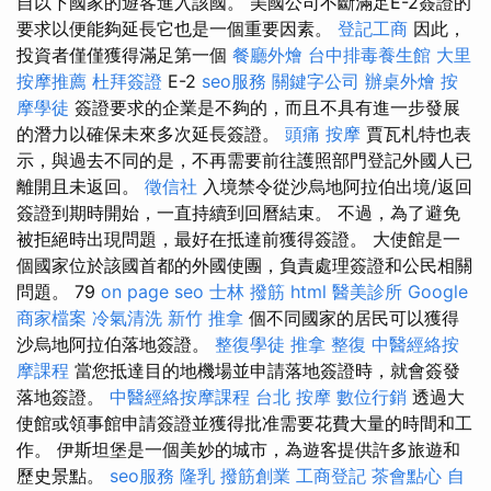
自以下國家的遊客進入該國。 美國公司不斷滿足E-2簽證的
要求以便能夠延長它也是一個重要因素。
登記工商
因此，
投資者僅僅獲得滿足第一個
餐廳外燴
台中排毒養生館
大里
按摩推薦
杜拜簽證
E-2
seo服務
關鍵字公司
辦桌外燴
按
摩學徒
簽證要求的企業是不夠的，而且不具有進一步發展
的潛力以確保未來多次延長簽證。
頭痛 按摩
賈瓦札特也表
示，與過去不同的是，不再需要前往護照部門登記外國人已
離開且未返回。
徵信社
入境禁令從沙烏地阿拉伯出境/返回
簽證到期時開始，一直持續到回曆結束。 不過，為了避免
被拒絕時出現問題，最好在抵達前獲得簽證。 大使館是一
個國家位於該國首都的外國使團，負責處理簽證和公民相關
問題。 79
on page seo
士林 撥筋
html
醫美診所
Google
商家檔案
冷氣清洗
新竹 推拿
個不同國家的居民可以獲得
沙烏地阿拉伯落地簽證。
整復學徒
推拿 整復
中醫經絡按
摩課程
當您抵達目的地機場並申請落地簽證時，就會簽發
落地簽證。
中醫經絡按摩課程
台北 按摩
數位行銷
透過大
使館或領事館申請簽證並獲得批准需要花費大量的時間和工
作。 伊斯坦堡是一個美妙的城市，為遊客提供許多旅遊和
歷史景點。
seo服務
隆乳
撥筋創業
工商登記
茶會點心
自