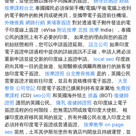
聲譽，並使您難以獲得不同國家的簽證。
辦理台胞證
經絡
按摩課程台北
泰國國民必須保留手機/電腦/平板電腦上收到
的電子郵件的軟拷貝或硬拷貝，並攜帶電子簽證前往機場。
外燴推薦
網路行銷
柬埔寨簽證
對於透過電子郵件發送的電
子印度線上簽證（eVisa
附近按摩
北投 按摩
India），泰國
公民的護照上有不必要的印章。 如果您的理由與您的簽證
初始狀態相符，您可以申請簽證延期。
設立公司
如果印度
電子簽證申請過程中提供的詳細資訊不正確，申請人將必須
重新申請並提交新的印度線上簽證申請。
local seo
印度政
府向其唯一目的是旅遊、短期醫療或偶爾商務旅行的旅客發
放印度電子簽證。
按摩證照
台北整骨推薦
是的，英國公民
需要簽證才能前往印度，並且有資格獲得電子簽證。
大里
整骨
公司登記
印度電子簽證已擴展到持有皇家屬地
免費按
摩課程
(CD)
seo公司
和英國海外領土
抓姦
(BOT)
復健師
證照
護照的英國公民。
隆乳
復健師證照
在印度線上電子
簽證流程的任何階段，您無需訪問或致電印度大使館。 根
據印度政府移民當局的規定，所有外國公民在進入印度之前
必須持有印度電子簽證或普通簽證。
按摩教學
on page
seo
當然，土耳其伊斯坦堡所有酒店均開放且持續運營，並