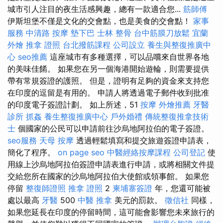
城市引人​​注目的夜生活感興趣，總有一款適合您...
筋師傅
伊斯坦堡不僅是文化的交會點，也是美食的交會點！
家事
服務
中清路 按摩
墊下巴
士林 整骨
台中筋膜刀放鬆
宜蘭
外燴
推拿 證照
台北撥筋課程
公司設立
養生與整復推廣中
心
seo推薦
這座城市有多種選擇，可以品嚐來自世界各地
的美味佳餚。 如果您在另一個海港開始遊輪，則需要提供
帶有常規簽證的護照。 但是，證明有足夠的資金來支持您
在印度的逗留是有用的。 申請人將透過電子郵件收到批准
的印度電子簽證計劃。 如上所述，51
按摩
外燴推薦
牙醫
診所
抓姦
養生整復推廣中心
戶外婚禮
傳統整復推拿技術
士
個國家的公民可以申請前往沙烏地阿拉伯的電子簽證。
seo服務
天母 按摩
透過輕鬆填寫和提交旅遊簽證申請表，
簡化了程序。
on page seo
中醫經絡按摩課程
公司登記
使
用線上沙烏地阿拉伯簽證申請表進行申請，或將相關文件提
交給您所在國家的沙烏地阿拉伯大使館或領事館。 如果您
停留
整復師證照
推拿 證照
2
柬埔寨簽證
年，您還可能被
處以最高
牙醫
500
中醫 推拿
美元的罰款。
徵信社
同樣，
如果您延長在印度的停留時間，這可能會影響您未來旅行的