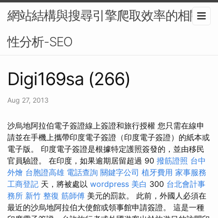
網站結構與搜尋引擎爬取效率的相關
性分析-SEO
Digi169sa (266)
Aug 27, 2013
沙烏地阿拉伯電子簽證線上簽證和旅行授權 您只需在線申
請並在手機上攜帶印度電子簽證（印度電子簽證）的紙本或
電子版。 印度電子簽證是根據特定護照簽發的，並由移民
官員驗證。 在印度，如果逾期居留超過 90
撥筋證照
台中
外燴
台胞證高雄
電話查詢
關鍵字公司
植牙費用
家事服務
工商登記
天，將被處以
wordpress
美白
300
台北會計事
務所
新竹 整復
筋師傅
美元的罰款。 此前，外國人必須在
最近的沙烏地阿拉伯大使館或領事館申請簽證。 這是一種