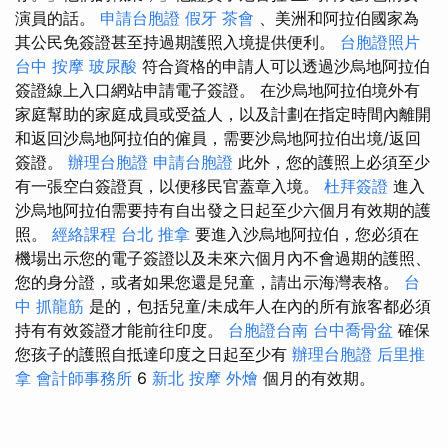
演員的話。
申請台胞證
假牙
茶會
、美洲和阿拉伯國家為
其公民免簽證甚至持過期護照入境提供便利。
台胞證照片
台中 按摩
玻尿酸
符合資格的申請人可以透過沙烏地阿拉伯
簽證線上入口網站申請電子簽證。 在沙烏地阿拉伯境外有
家庭幫助的家庭成員或受益人，以及計劃在指定時間內離開
和返回沙烏地阿拉伯的僱員，需要沙烏地阿拉伯出境/返回
簽證。
辦理台胞證
申請台胞證
此外，您的護照上必須至少
有一張空白簽證頁，以便移民官蓋章入境。
杜拜簽證
進入
沙烏地阿拉伯需要持有自出發之日起至少六個月有效期的護
照。
經絡課程
台北 推拿
要進入沙烏地阿拉伯，您必須在
機場出示您的電子簽證以及未來六個月內不會過期的護照、
您的身分證，或者如果您還是兒童，請出示海灣表格。
台
中 抓龍筋
是的，包括兒童/未成年人在內的所有旅客都必須
持有有效簽證才能前往印度。
台胞證台南
台中喬骨盆
確保
您孩子的護照自抵達印度之日起至少有
辦理台胞證
后里推
拿
會計師事務所
6
新北 按摩
外燴
個月的有效期。