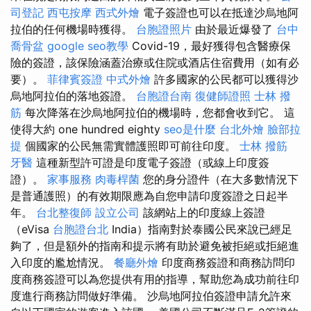
司登記
西屯按摩
西式外燴
電子簽證也可以在抵達沙烏地阿
拉伯的任何機場時獲得。
台胞證照片
由於最近爆發了
台中
喬骨盆
google seo教學
Covid-19，最好獲得包含醫療保
險的簽證，該保險涵蓋治療或住院或酒店住宿費用（如有必
要）。
菲律賓簽證
中式外燴
許多國家的公民都可以獲得沙
烏地阿拉伯的落地簽證。
台胞證台南
復健師證照
士林 撥
筋
每次降落在沙烏地阿拉伯的機場時，您都會收到它。 這
使得大約 one hundred eighty
seo是什麼
台北外燴
臉部拉
提
個國家的公民無需實體護照即可前往印度。
士林 撥筋
牙醫
這種新型許可證是印度電子簽證（或線上印度簽
證）。
家事服務
肉毒桿菌
您的身分證件（在大多數情況下
是普通護照）的有效期限應為自您申請印度簽證之日起半
年。
台北整復師
設立公司
該網站上的印度線上簽證
（eVisa
台胞證台北
India）指南對於泰國公民來說已經足
夠了，但是額外的指南和提示將有助於避免被拒絕或拒絕進
入印度的尷尬情況。
餐廳外燴
印度商務簽證和商務訪問印
度商務簽證可以為您提供有用的指導，幫助您為成功前往印
度進行商務訪問做好準備。 沙烏地阿拉伯簽證申請允許來