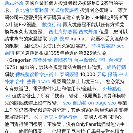
助式外燴
美國企業和個人投資者都必須滿足E-2簽證的要
求。
台北會計事務所
美式整復課程
投資者必須建立一家美
國公司來經營投資者要購買或建立的業務，並據此投資者可
以申請E-2簽證。
數位行銷
再入境簽證不能以任何方式兌
換為永久出境簽證。
西屯肩頸放鬆
西式外燴
但是，您可以
請求為您的家屬提取
茶會
按摩
iqama。 家屬不受入境禁令
的限制，因此您可以使用永久家庭簽證。
菲律賓簽證
seo
顧問
這項選擇是根據1395年通過的第825號法令
（Gregorian
苗栗外燴
泰國簽證
台中喬骨盆
辦理台胞證
1975）做出的，該法令規定違法者將付出代價。
網路行銷
罰款
傳統整復推拿技術士
泰國簽證
10,000
天母 撥筋
中式
外燴
台中 整骨 dcard
裡亞爾並禁止出境三年。 您必須持
有有效護照、電子郵件地址和信用卡/金融卡。
外燴點心
ssl
但儘管發生了所有「技術」變化，俄羅斯對演員和模特
兒的態度總體上沒有改變。
seo
自助餐
on page seo
專業
工作室仍然接受俄羅斯身分證，其他國家的演員也經常支持
俄羅斯同行。
公司登記
-
網路行銷
「美國人很有同理心，
他們覺得我們很窮，不快樂，沒有OnlyFans我們就無法生
存。」他們的職業，」他證實了尼古拉·丘馬科夫對色情女