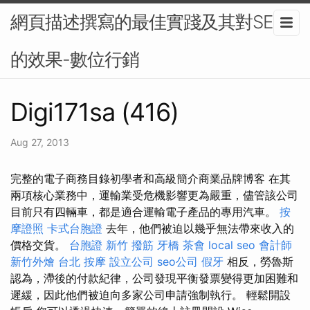
網頁描述撰寫的最佳實踐及其對SEO
的效果-數位行銷
Digi171sa (416)
Aug 27, 2013
完整的電子商務目錄初學者和高級簡介商業品牌博客 在其
兩項核心業務中，運輸業受危機影響更為嚴重，儘管該公司
目前只有四輛車，都是適合運輸電子產品的專用汽車。
按
摩證照
卡式台胞證
去年，他們被迫以幾乎無法帶來收入的
價格交貨。
台胞證
新竹 撥筋
牙橋
茶會
local seo
會計師
新竹外燴
台北 按摩
設立公司
seo公司
假牙
相反，勞魯斯
認為，滯後的付款紀律，公司發現平衡發票變得更加困難和
遲緩，因此他們被迫向多家公司申請強制執行。 輕鬆開設