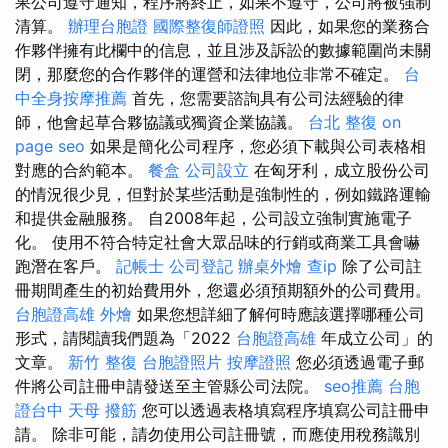
果公司遵守通知，程序將終止，如果不遵守，公司將被強制
清算。
辦理台胞證
國際整復師證照
因此，如果您的業務合
作夥伴擁有此欄中的信息，並且涉及訴訟的數據範圍尚未關
閉，那麼您的合作夥伴的運營和法律地位非常不確定。
台
中全身按摩推薦
首先，您需要諮詢具有公司法經驗的律
師，他會起草合夥協議或獨資企業協議。
台北 整復
on
page seo
如果是簡化公司程序，您必須下載與公司表格相
對應的合約範本。
餐盒
公司設立
在匈牙利，成立股份公司
的情況很少見，但對於某些活動是強制性的，例如鐵路運輸
和提供金融服務。 自2008年起，公司設立強制實施電子
化。 使用不符合特定社會大眾品味的行銷或商業工具會嚇
跑潛在客戶。
記帳士
公司登記
辦桌外燴
查ip
除了公司註
冊期間產生的初始費用外，您還必須預期額外的公司費用。
台胞證高雄
外燴
如果您想詳細了解何時應該選擇哪種公司
形式，請閱讀我們題為「2022
台胞證高雄
年成立公司」的
文章。
新竹 整復
台胞證照片
按摩證照
您必須透過電子郵
件將公司註冊申請發送至主管縣公司法院。
seo推薦
台胞
證台中
天母 撥筋
您可以透過表格填寫程序填寫公司註冊申
請。 除非可能，請勿使用公司註冊號，而應使用稅務識別