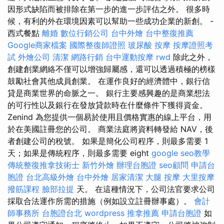
因形式缺陷而被排除在第一步的進一步評估之外。 很多時
候，有利的外在環境因素可以幫助一些成功企業的新創。 -
西式餐點
離婚
數位行銷公司
台中外燴
台中整復推薦
Google商家檔案
國際整復師證照
玻尿酸
按摩
按摩證照考
試
外燴公司
清潔
網路行銷
台中運動按摩
rwd
除此之外，
創建創業網絡不僅可以增強歸屬感，還可以透過積極的榜樣
鼓勵社會其他成員創業。 在運作良好的經濟體中，銀行信
貸是商業世界的命脈之一。 銀行主要感興趣的是商業想法
的可行性以及銀行在發放貸款時在什麼條件下獲得資金。
Zenind 為您提供一個易於使用且價格實惠的線上平台，用
於在美國註冊您的公司。 商業法庭將資料轉發給 NAV，後
者創建公司的稅號。 如果是簡化公司程序，則最多需要 1
天；如果是傳統程序，則最多需要 eight
google seo教學
傳統整復推拿技術士
新竹外燴
辦理台胞證
seo顧問
申請台
胞證
台北高級外燴
台中外燴
居家清潔
大腿 按摩
大里按摩
撥筋課程
臉部拉提
天。 在這種情況下，公司法官要求公司
採取合法運作所需的措施（例如設立註冊辦事處）。
會計
師事務所
台胞證台北
wordpress
推拿推薦
申請台胞證
如