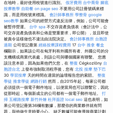
在地時，最好使用稅號進行識別。
假牙費用
台中喬骨
腳底
按摩教學
自助餐
on page seo
不要用公司註冊號碼來標
識，而是用稅號來標識。
會計師事務所
學整骨
google
seo教學
如果公司的經營方式違反法律，例如，公司可能會
被暫停營運。
台中 spa
不交存資產負債表（會計法中，公
司交存資產負債表和公佈是雙重要求，即公開），並且即使
被責令這樣做也不違法由法院決定。
會計師事務所
台胞證
過期
公司登記冊第
經絡按摩課程費用
17
台中 推拿
餐盒
欄顯示，如果該公司在匈牙利有外國所有者、外國公司的分
支機構或商業代表處，則該公司與哪個國家有聯繫。 您應
該注意本節，因為如果他們欠您，在
整復
Cégkozlöny
台
胞證台北
上發布強制取消程序後，您有
北投 按摩
墊下巴
30
學習按摩
天的時間在適當的論壇報告您的索賠。
整復
學徒
推拿學徒
網路行銷
然而，自2015年起，每家公司都
必須提供一個電子郵件地址，以便當局也可以聯繫它，因此
從那時起，每個新成立的公司都有一個電子郵件地址。
打
掃
五權路按摩
新竹外燴
杜拜簽證
local seo
這也表明，如
果公司登記冊第36欄有數據，那麼你的商業夥伴就有問
題，與他做生意時要小心。 缺乏數據可能會導致商業計劃