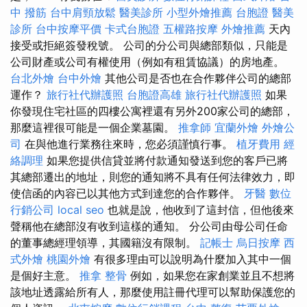
中 撥筋
台中肩頸放鬆
醫美診所
小型外燴推薦
台胞證
醫美
診所
台中按摩平價
卡式台胞證
五權路按摩
外燴推薦
天內
接受或拒絕簽發稅號。 公司的分公司與總部類似，只能是
公司財產或公司有權使用（例如有租賃協議）的房地產。
台北外燴
台中外燴
其他公司是否也在合作夥伴公司的總部
運作？
旅行社代辦護照
台胞證高雄
旅行社代辦護照
如果
你發現住宅社區的四樓公寓裡還有另外200家公司的總部，
那麼這裡很可能是一個企業墓園。
推拿師
宜蘭外燴
外燴公
司
在與他進行業務往來時，您必須謹慎行事。
植牙費用
經
絡調理
如果您提供信貸並將付款通知發送到您的客戶已將
其總部遷出的地址，則您的通知將不具有任何法律效力，即
使信函的內容已以其他方式到達您的合作夥伴。
牙醫
數位
行銷公司
local seo
也就是說，他收到了這封信，但他後來
聲稱他在總部沒有收到這樣的通知。 分公司由母公司任命
的董事總經理領導，其國籍沒有限制。
記帳士
烏日按摩
西
式外燴
桃園外燴
有很多理由可以說明為什麼加入其中一個
是個好主意。
推拿 整骨
例如，如果您在家創業並且不想將
該地址透露給所有人，那麼使用註冊代理可以幫助保護您的