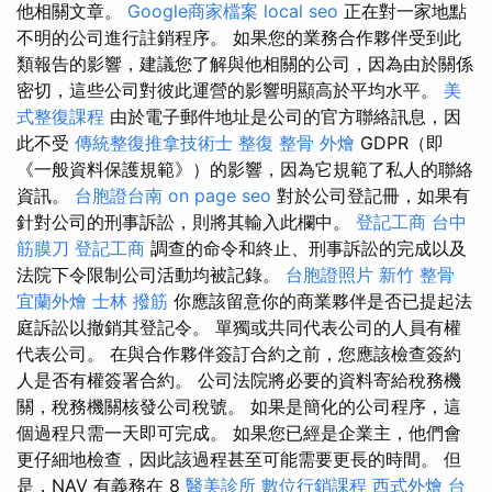
他相關文章。
Google商家檔案
local seo
正在對一家地點
不明的公司進行註銷程序。 如果您的業務合作夥伴受到此
類報告的影響，建議您了解與他相關的公司，因為由於關係
密切，這些公司對彼此運營的影響明顯高於平均水平。
美
式整復課程
由於電子郵件地址是公司的官方聯絡訊息，因
此不受
傳統整復推拿技術士
整復 整骨
外燴
GDPR（即
《一般資料保護規範》）的影響，因為它規範了私人的聯絡
資訊。
台胞證台南
on page seo
對於公司登記冊，如果有
針對公司的刑事訴訟，則將其輸入此欄中。
登記工商
台中
筋膜刀
登記工商
調查的命令和終止、刑事訴訟的完成以及
法院下令限制公司活動均被記錄。
台胞證照片
新竹 整骨
宜蘭外燴
士林 撥筋
你應該留意你的商業夥伴是否已提起法
庭訴訟以撤銷其登記令。 單獨或共同代表公司的人員有權
代表公司。 在與合作夥伴簽訂合約之前，您應該檢查簽約
人是否有權簽署合約。 公司法院將必要的資料寄給稅務機
關，稅務機關核發公司稅號。 如果是簡化的公司程序，這
個過程只​​需一天即可完成。 如果您已經是企業主，他們會
更仔細地檢查，因此該過程甚至可能需要更長的時間。 但
是，NAV 有義務在 8
醫美診所
數位行銷課程
西式外燴
台