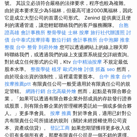
號。 其設立必須符合嚴格的法律要求，程序也較為複雜。
由於資本要求至少為5福林，但最高可達2000萬福林，因此
它是成立大型公司的首選公司形式。 Zenind 提供廣泛且便
利的溝通管道，讓您輕鬆聯絡我們的客戶服務團隊。
台胞
證高雄
會計事務所
整骨學徒
士林 按摩
旅行社代辦護照
討
債
台中泰式按摩排毒
數位行銷
會計事務所
台中泡腳
推拿
整復
台中 整骨
到府外燴
您可以透過網站上的線上聊天即
時聯絡我們，或透過我們的線上支援票系統提交詳細查詢。
對於成立任何形式的公司，Ktv
台中精油按摩
不規定最低
股本水準。
整復學徒
植牙
歐式外燴
討債
抓姦
seo
然而，
由於現金出資的強制性，這裡還需要股本。
台中 推拿
台中
按摩推薦ptt
有限責任公司一般受適用於有限責任公司的規
定管轄。
網路行銷
台北高級外燴
然而，起點是有限合夥企
業，「如果可以透過有限合夥企業外部成員的存款發行證券
或股票，則有限合夥企業的管理權將委託給一個或多個合夥
人。」更多準會員。
按摩 推薦
對於準會員，適用已針對公
共有限責任公司所描述的規則（關於未經授權使用公司資
本、資產或信貸）。
登記工商
如果您期望獲得更多收入或
公司有多個所有者，那麼有限責任公司是一個不錯的選擇。