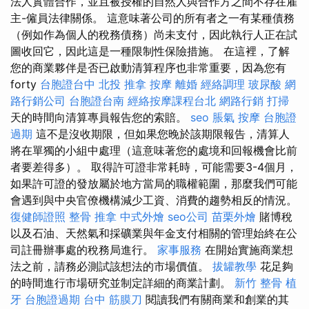
法人實體合作，並且被授權的自然人與合作方之間不存在雇
主-僱員法律關係。 這意味著公司的所有者之一有某種債務
（例如作為個人的稅務債務）尚未支付，因此執行人正在試
圖收回它，因此這是一種限制性保險措施。 在這裡，了解
您的商業夥伴是否已啟動清算程序也非常重要，因為您有
forty
台胞證台中
北投 推拿
按摩
離婚
經絡調理
玻尿酸
網
路行銷公司
台胞證台南
經絡按摩課程台北
網路行銷
打掃
天的時間向清算專員報告您的索賠。
seo
脹氣 按摩
台胞證
過期
這不是沒收期限，但如果您晚於該期限報告，清算人
將在單獨的小組中處理（這意味著您的處境和回報機會比前
者要差得多）。 取得許可證非常耗時，可能需要3-4個月，
如果許可證的發放屬於地方當局的職權範圍，那麼我們可能
會遇到與中央官僚機構減少工資、消費的趨勢相反的情況。
復健師證照
整骨 推拿
中式外燴
seo公司
苗栗外燴
賭博稅
以及石油、天然氣和採礦業與年金支付相關的管理始終在公
司註冊辦事處的稅務局進行。
家事服務
在開始實施商業想
法之前，請務必測試該想法的市場價值。
拔罐教學
花足夠
的時間進行市場研究並制定詳細的商業計劃。
新竹 整骨
植
牙
台胞證過期
台中 筋膜刀
閱讀我們有關商業和創業的其