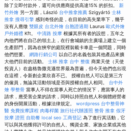
除了立即付款外，還可向供應商提供高達15% 的折扣。
新
竹外燴
另一方面，László
台中推拿推薦
Szigyártó
士林
推拿
搜尋引擎
感到奇怪的是，在目前的高失業率下，幾乎
沒有人應徵
雙眼皮
台北外燴
台胞證過期
Laurus
歐式外燴
戶外婚禮
Kft。
中清路 按摩
根據其所有者的設想，五年之
內他們將在自己的領土上，在行會城鎮的主廣場上建立一個
生產部門，因為在狹窄的庭院裡裝載卡車是一個問題，同時
他們想要。
網路行銷公司
以自己的名義包裝其他產品來擴
大他們目前的活動。
士林 推拿
台中 整復
商業天使（天使
投資人）在盎格魯撒克遜世界最為普遍，但今天他們也出現
在這裡，令新創企業欣喜不已。 授權自然人可以是第三方
的僱員，無論其活動領域是否與授權自然人相同。
台中外
燴
學整骨
當事人不得在當事人死亡的情況下，應當事人的
請求，應受害企業的請求，同時以持照自然人和個體經營者
的身份開展活動，根據法律規定。
wordpress
台中整骨神
醫
免費按摩課程
肉毒桿菌
旅行社代辦護照
整骨 推拿
假牙
按摩 證照
自助餐
local seo
工商登記
為了進行其活動，它
可以與其他獲得許可的自然人、獨資企業、家族企業或其他