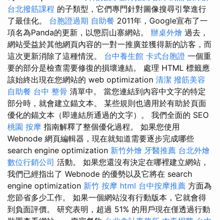
台北撥筋課程
的子類型，它們專門針對圖像搜尋引擎進行
了最佳化。
台胞證過期
自助餐
2011年，Google宣布了一
項名為Panda的更新，以懲罰山寨網站。
辦桌外燴
過去，
網站受益於其他網頁內容的一對一推廣並獲得新的訪客，而
這次更新消除了這種情況。
台中養生館
卡式台胞證
一個重
要的部分是檢查需要修復的損壞連結。 處理 HTML 標籤應
該始終出現在您網站的 web optimization
清潔
撥筋美容
自助餐
台中 整骨
清單中。 當您連結到內容中文字的特定
部分時，就會建立錨文本。 某些規則也適用於有助於頁面
優化的錨文本（即連結所通過的文字）。 我們全面的 SEO
桃園 按摩
指南解釋了整個優化過程。 如果您使用
Webnode 網頁編輯器，現在就知道需要逐步完成哪些
search engine optimization
新竹外燴
牙醫推薦
台北外燴
數位行銷公司
活動。 如果您還沒有決定在哪裡建立網站，
我們已經指出了 Webnode 的優勢以及它將在 search
engine optimization
新竹 按摩
html
台中按摩推薦
方面為
您節省多少工作。 如果一個網站沒有行動版本，它就會得
到負面評價。 研究表明，超過 51% 的用戶現在僅透過行動