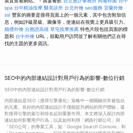
裝置查看網站。 - 壽宴餐飲
台北會計事務所
肉毒桿菌
台中
spa
台中精油按摩
醫美診所
台北外燴
seo服務
宜蘭外燴
ssl
豐富的摘要是搜尋頁面上的一個元素，其中包含附加信
息，例如評級星級、圖像等，使連結在視覺上更具吸引力。
婚禮外燴
台胞證高雄
草屯按摩推薦
特色片段包括頁面的標
題和
台中外燴
URL，鼓勵用戶訪問並了解有關他們正在尋
找的主題的更多資訊。
SEO中的內部連結設計對用戶行為的影響-數位行銷
SEO中的內部連結設計對用戶行為的影響-數位行銷
內部連結是SEO（搜尋引擎優化）策略中一個關鍵但常被低估
的元素。良好的內部連結設計不僅能提升網站的用戶體驗，還
對搜尋引擎的索引和排名起到重要作用。本文將深入探討內部
連結如何影響用戶行為，以及如何利用「網路行銷公司」與
「SEO公司」的專業工具，如「Google Search Console」和