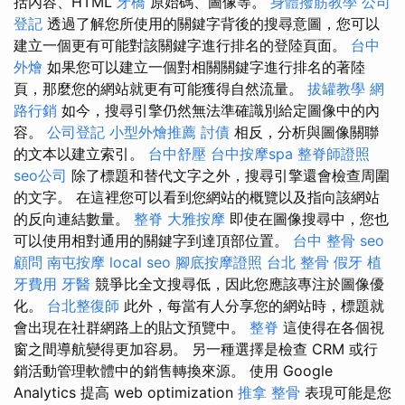
括內容、HTML
牙橋
原始碼、圖像等。
身體撥筋教學
公司
登記
透過了解您所使用的關鍵字背後的搜尋意圖，您可以
建立一個更有可能對該關鍵字進行排名的登陸頁面。
台中
外燴
如果您可以建立一個對相關關鍵字進行排名的著陸
頁，那麼您的網站就更有可能獲得自然流量。
拔罐教學
網
路行銷
如今，搜尋引擎仍然無法準確識別給定圖像中的內
容。
公司登記
小型外燴推薦
討債
相反，分析與圖像關聯
的文本以建立索引。
台中舒壓
台中按摩spa
整脊師證照
seo公司
除了標題和替代文字之外，搜尋引擎還會檢查周圍
的文字。 在這裡您可以看到您網站的概覽以及指向該網站
的反向連結數量。
整脊
大雅按摩
即使在圖像搜尋中，您也
可以使用相對通用的關鍵字到達頂部位置。
台中 整骨
seo
顧問
南屯按摩
local seo
腳底按摩證照
台北 整骨
假牙
植
牙費用
牙醫
競爭比全文搜尋低，因此您應該專注於圖像優
化。
台北整復師
此外，每當有人分享您的網站時，標題就
會出現在社群網路上的貼文預覽中。
整脊
這使得在各個視
窗之間導航變得更加容易。 另一種選擇是檢查 CRM 或行
銷活動管理軟體中的銷售轉換來源。 使用 Google
Analytics 提高 web optimization
推拿 整骨
表現可能是您