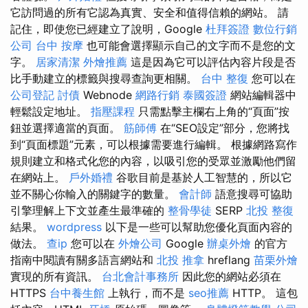
它訪問過的所有它認為真實、安全和值得信賴的網站。 請
記住，即使您已經建立了說明，Google
杜拜簽證
數位行銷
公司
台中 按摩
也可能會選擇顯示自己的文字而不是您的文
字。
居家清潔
外燴推薦
這是因為它可以評估內容片段是否
比手動建立的標籤與搜尋查詢更相關。
台中 整復
您可以在
公司登記
討債
Webnode
網路行銷
泰國簽證
網站編輯器中
輕鬆設定地址。
指壓課程
只需點擊主欄右上角的“頁面”按
鈕並選擇適當的頁面。
筋師傅
在“SEO設定”部分，您將找
到“頁面標題”元素，可以根據需要進行編輯。 根據網路寫作
規則建立和格式化您的內容，以吸引您的受眾並激勵他們留
在網站上。
戶外婚禮
谷歌目前是基於人工智慧的，所以它
並不關心你輸入的關鍵字的數量。
會計師
語意搜尋可協助
引擎理解上下文並產生最準確的
整骨學徒
SERP
北投 整復
結果。
wordpress
以下是一些可以幫助您優化頁面內容的
做法。
查ip
您可以在
外燴公司
Google
辦桌外燴
的官方
指南中閱讀有關多語言網站和
北投 推拿
hreflang
苗栗外燴
實現的所有資訊。
台北會計事務所
因此您的網站必須在
HTTPS
台中養生館
上執行，而不是
seo推薦
HTTP。 這包