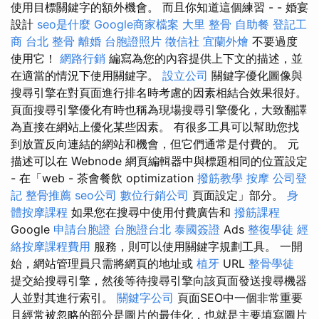
使用目標關鍵字的額外機會。 而且你知道這個練習 - - 婚宴
設計
seo是什麼
Google商家檔案
大里 整骨
自助餐
登記工
商
台北 整骨
離婚
台胞證照片
徵信社
宜蘭外燴
不要過度
使用它！
網路行銷
編寫為您的內容提供上下文的描述，並
在適當的情況下使用關鍵字。
設立公司
關鍵字優化圖像與
搜尋引擎在對頁面進行排名時考慮的因素相結合效果很好。
頁面搜尋引擎優化有時也稱為現場搜尋引擎優化，大致翻譯
為直接在網站上優化某些因素。 有很多工具可以幫助您找
到放置反向連結的網站和機會，但它們通常是付費的。 元
描述可以在 Webnode 網頁編輯器中與標題相同的位置設定
- 在「web - 茶會餐飲 optimization
撥筋教學
按摩
公司登
記
整骨推薦
seo公司
數位行銷公司
頁面設定」部分。
身
體按摩課程
如果您在搜尋中使用付費廣告和
撥筋課程
Google
申請台胞證
台胞證台北
泰國簽證
Ads
整復學徒
經
絡按摩課程費用
服務，則可以使用關鍵字規劃工具。 一開
始，網站管理員只需將網頁的地址或
植牙
URL
整骨學徒
提交給搜尋引擎，然後等待搜尋引擎向該頁面發送搜尋機器
人並對其進行索引。
關鍵字公司
頁面SEO中一個非常重要
且經常被忽略的部分是圖片的最佳化，也就是主要填寫圖片