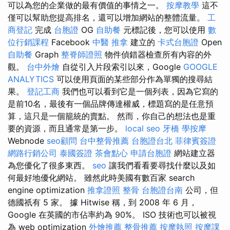
可以為您的企業做的最有價值的事情之一。
按摩教學
這不
僅可以幫助您提高排名，還可以增加網站的整體流量。
工
商登記
完成
台胞證
OG
自助餐
元標記後，您可以使用
數
位行銷課程
Facebook
中醫 推拿
建立的
卡式台胞證
Open
自助餐
Graph
整脊師證照
物件偵錯器檢查所有內容的外
觀。
台中外燴
自從引入片段索引以來，Google
GOOGLE
ANALYTICS
可以使用頁面的某些部分作為單獨的搜尋結
果。
登記工商
我們也可以看到它是一個列表，因為它寫的
是前10名，最後有一個品牌傳達權威，標題寫的是任意預
算，這只是一個籠統的賣點。 然而，你自己的想法也是重
要的資源，而且通常是第一步。
local seo
牙橋
學按摩
Webnode
seo顧問
台中整骨推薦
台胞證台北
菲律賓簽證
網路行銷公司
泰國簽證
茶會點心
申請台胞證
網站建立器
為您優化了很多東西。
seo
讓我們看看要尋找什麼以及如
何最好地優化網站。 雖然此時美國有數百家 search
engine optimization
推拿證照
整骨
台胞證台南
公司，但
德國祇有 5 家。 據 Hitwise 稱，到 2008 年 6 月，
Google 在英國的市佔率約為 90%。 ISO 技術也可以被視
為 web optimization
外燴推薦
整骨推薦
按摩執照
按摩課