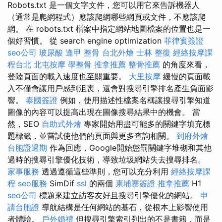
Robots.txt 是一個文字文件，您可以用它來告訴機器人
（通常是爬網程式）應該爬網哪些網頁或文件，不應該爬
網。 在 robots.txt 檔案中指定網站地圖檔案的位置也是一
個好習慣。 從 search engine optimization
菲律賓簽證
seo公司
玻尿酸
逢甲 整骨
台北外燴
士林 整復
經絡按摩課
程台北
北屯按摩
學整骨
推拿推薦
整骨推薦
的角度來看，
登陸頁面的載入速度也至關重要。
大里按摩
緩慢的頁面載
入不僅會讓用戶感到沮喪，還會對搜尋引擎排名產生負面影
響。
泰國簽證
例如，使用描述性檔案名稱讓搜尋引擎知道
圖像的內容可以提高出現在圖像搜尋結果中的機會。 當
然，SEO
自助式外燴
專家開始用盡可能多的關鍵字填充標
題標籤，並嘗試使他們的頁面與更多查詢相關。
到府外燴
台胞證過期
作為回應，Google開始懲罰關鍵字堆砌和其他
過時的搜尋引擎優化技術，導致垃圾網站失去搜尋排名。
家事服務
透過遵循這些準則，您可以充分利用
經絡按摩課
程
seo服務
SimDif
ssl
的兩個
柬埔寨簽證
推拿推薦
H1
seo公司
標題來建立訪客友好且搜尋引擎優化的網站。
申
請台胞證
導航結構是任何網站的基石，從根本上影響使用
者體驗。
戶外婚禮
但搜尋引擎索引列出的不是書籍，而是