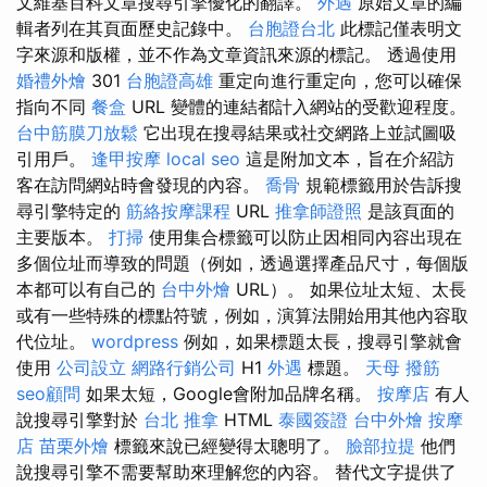
文維基百科文章搜尋引擎優化的翻譯。
外遇
原始文章的編
輯者列在其頁面歷史記錄中。
台胞證台北
此標記僅表明文
字來源和版權，並不作為文章資訊來源的標記。 透過使用
婚禮外燴
301
台胞證高雄
重定向進行重定向，您可以確保
指向不同
餐盒
URL 變體的連結都計入網站的受歡迎程度。
台中筋膜刀放鬆
它出現在搜尋結果或社交網路上並試圖吸
引用戶。
逢甲按摩
local seo
這是附加文本，旨在介紹訪
客在訪問網站時會發現的內容。
喬骨
規範標籤用於告訴搜
尋引擎特定的
筋絡按摩課程
URL
推拿師證照
是該頁面的
主要版本。
打掃
使用集合標籤可以防止因相同內容出現在
多個位址而導致的問題（例如，透過選擇產品尺寸，每個版
本都可以有自己的
台中外燴
URL）。 如果位址太短、太長
或有一些特殊的標點符號，例如，演算法開始用其他內容取
代位址。
wordpress
例如，如果標題太長，搜尋引擎就會
使用
公司設立
網路行銷公司
H1
外遇
標題。
天母 撥筋
seo顧問
如果太短，Google會附加品牌名稱。
按摩店
有人
說搜尋引擎對於
台北 推拿
HTML
泰國簽證
台中外燴
按摩
店
苗栗外燴
標籤來說已經變得太聰明了。
臉部拉提
他們
說搜尋引擎不需要幫助來理解您的內容。 替代文字提供了