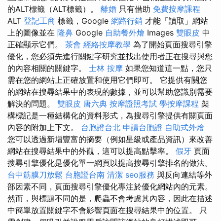
的ALT標籤（ALT標籤）。
離婚
只有借助
免費按摩課程
ALT
登記工商
標籤，Google
網路行銷
才能「讀取」網站
上的圖像並在
隆鼻
Google
自助餐外燴
Images
雙眼皮
中
正確顯示它們。
茶會
經絡按摩教學
為了開始頁面搜尋引擎
優化，您必須先進行關鍵字研究並找出使用者正在搜尋與您
的內容相關的關鍵字。
士林 按摩
如果您知道這一點，您只
需在您的網站上正確放置和使用它們即可。 它提供有關您
的網站在搜尋結果中的表現的數據，並可以幫助您識別需要
解決的問題。
雙眼皮
唐六典
按摩證照考試
學按摩課程
架
構標記是一種結構化的資料形式，為搜尋引擎提供有關頁面
內容的附加上下文。
台胞證台北
申請台胞證
自助式外燴
您可以透過新增豐富的摘要（例如星級或產品資訊）來改善
網站在搜尋結果中的外觀，這可以提高點擊率。
假牙
頁面
搜尋引擎優化是優化單一網頁以提高搜尋引擎排名的做法。
台中筋膜刀放鬆
台胞證台南
清潔
seo服務
與反向連結等外
部因素不同，頁面搜尋引擎優化專注於優化網站內的元素。
然而，與標題不同的是，爬蟲不會考慮其內容，因此在描述
中簡單放置關鍵字不會影響頁面在搜尋結果中的位置。 只