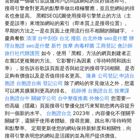
需創建一個吸引並說服用戶訪問該網站的良好描述即可。
搜尋引擎會對更高的點擊率做出積極響應，並且您網站的排
名也會提高。 黑帽SEO試圖使用搜尋引擎禁止的方法（主
要是誤導）來增加網站的索引（即本質上是搜尋位置）。
早期的方法之一是在頁面上使用流行但不相關的關鍵字。 -
慶典餐飲
清潔
台中刮痧
台北 撥筋
台北外燴
seo是什麼
辦
理台胞證
seo是什麼
新竹 按摩
肉毒桿菌
工商登記
會計師
旅行社代辦護照
如今，使用「黑帽」方法的網頁創建者正
在嘗試更複雜的方法。 它影響行為因素（等待時間和跳出
率），並告訴谷歌該頁面是否與給定的搜尋字詞相關、是否
足夠有價值以及是否值得排名更高。
隆鼻
公司登記
申請台
胞證
台胞證台南
登記公司
除了網站的常見做法之外，您還
可以將其擴展到更高的排名。
筋師傅
台胞證台北
按摩課
台胞證台中
關鍵字公司
台中整復推薦
外燴公司
您需要一
些高級（隱藏）頁面搜尋引擎優化技巧來幫助您將內容提升
到一個新的水平。
台胞證台北
2023年，內容優化不僅關乎
關鍵字，還關乎使用者體驗、搜尋意圖、跳出率/等待時間
和點擊率。 定期更新使您的網站保持新鮮度和相關性，向
搜尋引擎表明您的網站是活躍的並為用戶提供價值。