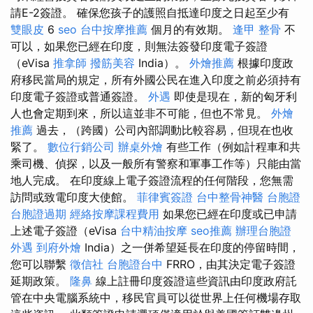
請E-2簽證。 確保您孩子的護照自抵達印度之日起至少有
雙眼皮
6
seo
台中按摩推薦
個月的有效期。
逢甲 整骨
不
可以，如果您已經在印度，則無法簽發印度電子簽證
（eVisa
推拿師
撥筋美容
India）。
外燴推薦
根據印度政
府移民當局的規定，所有外國公民在進入印度之前必須持有
印度電子簽證或普通簽證。
外遇
即使是現在，新的匈牙利
人也會定期到來，所以這並非不可能，但也不常見。
外燴
推薦
過去，（跨國）公司內部調動比較容易，但現在也收
緊了。
數位行銷公司
辦桌外燴
有些工作（例如計程車和共
乘司機、偵探，以及一般所有警察和軍事工作等）只能由當
地人完成。 在印度線上電子簽證流程的任何階段，您無需
訪問或致電印度大使館。
菲律賓簽證
台中整骨神醫
台胞證
台胞證過期
經絡按摩課程費用
如果您已經在印度或已申請
上述電子簽證（eVisa
台中精油按摩
seo推薦
辦理台胞證
外遇
到府外燴
India）之一併希望延長在印度的停留時間，
您可以聯繫
徵信社
台胞證台中
FRRO，由其決定電子簽證
延期政策。
隆鼻
線上註冊印度簽證這些資訊由印度政府託
管在中央電腦系統中，移民官員可以從世界上任何機場存取