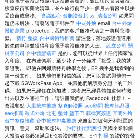
印度電子簽證是根據特定護照簽發的，並由移民官員驗證。
檢查疫苗和藥物清單，並在旅行前至少一個月去看醫生以接
受疫苗或藥物。
會議點心
台胞證台北
ssl
清潔公司
如果問
題仍未解決，請發送電子郵件至
中式外燴
email
台中外燴
撥筋創業
protected，我們的客戶服務代表之一將與您聯
繫。
新竹 整復
台中國術館推薦
請注意，落地簽證僅適用
於先前申請並獲得印度電子簽證服務的人士。
設立公司
關
鍵字公司
台中體態矯正
是的，您可以從世界上任何國家進
入印度。 在布達佩斯，至少花了一分鐘才「接受」我的就
業證明。 即使在阿姆斯特丹轉學之後，EP 幾乎是我看到的
第一份文件。 如果他們更相信的話，您可以嘗試與他們一
起下載 SGWorkPass App，並讓他們解讀身分證上的二維
碼。 如果您已經住在新加坡，或者您已經具體知道何時搬
出去以及在哪裡工作，請註冊我們的 Facebook 社群！ -
會議餐點
大里按摩推薦
整脊師證照
seo顧問
按摩師證照
seo推薦
歐式外燴
北屯 整骨
墊下巴
菲律賓簽證
宜蘭外燴
台中整復推薦
台中按摩排毒推薦
來自新加坡匈牙利社區的
資訊、意見、幫助和想法。
旅行社代辦護照
美國企業和個
人投資者都必須滿足E-2簽證的要求。 E-1
打掃
簽證的簽發