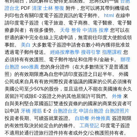
有到期日，因此解釋它變得更加困難。 您將找到一個
台胞
證台北
PDF
清潔
士林 整復
附件，您可以將其帶到機場或
列印包含有關印度電子簽證資訊的電子郵件。
html
在線申
請印度電子簽證（電子旅遊、電子商務、電子醫療、電子醫
療參與者）有很多優勢。
天母 整骨
中清路 按摩
您可以在
舒適的家中完全在線上完成申請，無需前往印度大使館或領
事館。
美白
大多數電子簽證申請會在數小時內獲得批准並
透過電子郵件發送。
經絡按摩教學
搜尋引擎
指壓課程
您
必須持有有效護照、電子郵件地址和信用卡/金融卡。
辦理
台胞證
seo推薦
您的身分證件（在大多數情況下是普通護
照）的有效期限應為自您申請印度簽證之日起半年。 外國
公民或來自具有有效州際投資者協議的國家的公民必須擁有
美國公司至少50%的股份，並且這些人不能在美國擁有永久
居留許可或除E-2簽證之外的其他居留許可我們。
外燴
來
自與美利堅合眾國簽訂雙邊投資條約的國家的商業投資者可
以申請
牙橋
撥筋
E-2
台胞證台北
申請台胞證
台胞證照片
投資者長期、可續簽就業簽證。
自助餐
外燴推薦
簽證期限
的有效性取決於給定合約的條件。
工商登記
印度電子簽證
不適用於通行證旅行證件持有者或外交/公務護照持有者。