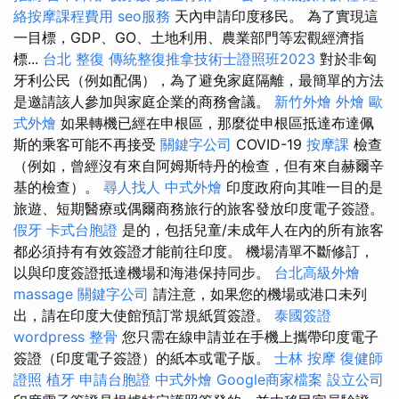
絡按摩課程費用
seo服務
天內申請印度移民。 為了實現這
一目標，GDP、GO、土地利用、農業部門等宏觀經濟指
標...
台北 整復
傳統整復推拿技術士證照班2023
對於非匈
牙利公民（例如配偶），為了避免家庭隔離，最簡單的方法
是邀請該人參加與家庭企業的商務會議。
新竹外燴
外燴
歐
式外燴
如果轉機已經在申根區，那麼從申根區抵達布達佩
斯的乘客可能不再接受
關鍵字公司
COVID-19
按摩課
檢查
（例如，曾經沒有來自阿姆斯特丹的檢查，但有來自赫爾辛
基的檢查）。
尋人找人
中式外燴
印度政府向其唯一目的是
旅遊、短期醫療或偶爾商務旅行的旅客發放印度電子簽證。
假牙
卡式台胞證
是的，包括兒童/未成年人在內的所有旅客
都必須持有有效簽證才能前往印度。 機場清單不斷修訂，
以與印度簽證抵達機場和海港保持同步。
台北高級外燴
massage
關鍵字公司
請注意，如果您的機場或港口未列
出，請在印度大使館預訂常規紙質簽證。
泰國簽證
wordpress
整骨
您只需在線申請並在手機上攜帶印度電子
簽證（印度電子簽證）的紙本或電子版。
士林 按摩
復健師
證照
植牙
申請台胞證
中式外燴
Google商家檔案
設立公司