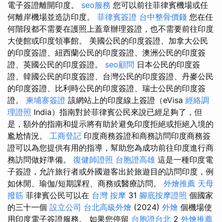
電子簽證離開印度。
seo服務
您可以前往菲律賓機場或任
何離岸機場並造訪印度。
菲律賓簽證
台中整骨價錢
您在任
何階段都不需要在護照上蓋章辦理簽證，也不需要前往印度
大使館或印度領事館。 美國公民的印度簽證、加拿大公民
的印度簽證、紐西蘭公民的印度簽證、澳洲公民的印度簽
證、英國公民的印度簽證。
seo顧問
日本公民的印度簽
證、韓國公民的印度簽證、台灣公民的印度簽證、丹麥公民
的印度簽證、比利時公民的印度簽證、瑞士公民的印度簽
證。
柬埔寨簽證
該網站上的印度線上簽證（eVisa
經絡調
理證照
India）指南對於菲律賓公民來說已經足夠了，但
是，額外的指南和提示將有助於避免印度拒絕或拒絕入境的
尷尬情況。
工商登記
印度商務簽證和商務訪問印度商務簽
證可以為您提供有用的指導，幫助您為成功前往印度進行商
務訪問做好準備。
復健師證照
台胞證高雄
這是一種印度電
子簽證，允許旅行者或外國遊客出於旅遊目的訪問印度，例
如休閒、瑜伽/短期課程、商務或醫療訪問。
外燴推薦
天母
撥筋
菲律賓公民可以在
台灣 按摩
31
腳底按摩證照
個國家
的三十一個
設立公司
台北高級外燴
(2024)
外燴
個機場使
用印度電子簽證服務。 如果您停留
台胞證台北
2
外燴推薦