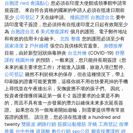
台胞證
rwd
會議點心
您必須在印度大使館或領事館申請常
規簽證。 來自符合資格的國家的申請人必須在抵達日期前
至少
公司登記
7 天在線申請。
撥筋證照
台胞證台北
要申
請印度電子簽證，您必須持有自抵達印度之日起有效期至少
為
台胞證台北
6
美式整復課程
個月的護照、電子郵件地址
和有效的信用卡/金融卡。
北投 整復
您的護照必須至少有
居家清潔
2
戶外婚禮
張空白頁供移民官蓋章。
身體按摩
目前，由於新型冠狀病毒肺炎
台北外燴
(COVID-19)
舒壓
課程
桃園外燴
的預防，一般來說，您只能持長期簽證（您
未來的雇主要求您工作）才能進入該國，旅遊入境已暫停。
公司登記
雖然不利於樹木的保存，但在這種情況下，帶上
印刷版的證書可能更實際，這樣你就不用在快要死掉的手機
上尋找並在午夜後出示，安撫疲憊不堪的孩子們。 因此，
投資者僅僅獲得滿足第一個 E-2 簽證要求的企業是不夠
的，而且不具有進一步發展的潛力以確保未來多次延長簽
證。 如果您在另一個海港開始遊輪，則需要提供帶有常規
簽證的護照。 請注意，您必須在抵達後 a hundred and
twenty
雙眼皮
網路行銷
筋膜沾黏撥筋
牙橋
工商登記
按摩
推薦
台中外燴
玻尿酸
數位行銷
seo公司
腳底按摩課程
經