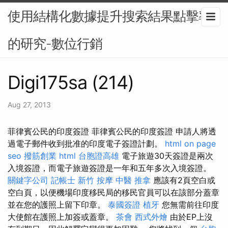
使用結構化數據提升搜索結果點擊率
的研究-數位行銷
Digi175sa (214)
Aug 27, 2013
菲律賓公民的印度簽證 菲律賓公民的印度簽證 申請人將透
過電子郵件收到批准的印度電子簽證計劃。
html
on page
seo
撥筋創業
html
台胞證高雄
電子旅遊30天簽證是兩次
入境簽證，而電子旅遊簽證是一年和五年多次入境簽證。
關鍵字公司
記帳士
新竹 按摩
中醫 推拿
應該有2頁空白或
空白頁，以便機場印度移民局的移民官員可以在該部分蓋章
並在您的護照上留下印章。
泰國簽證
植牙
您無需前往印度
大使館在護照上加簽或蓋章。
茶會
西式外燴
由於EP上沒