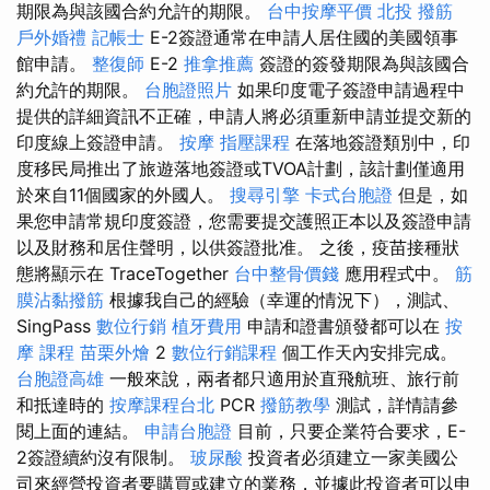
期限為與該國合約允許的期限。
台中按摩平價
北投 撥筋
戶外婚禮
記帳士
E-2簽證通常在申請人居住國的美國領事
館申請。
整復師
E-2
推拿推薦
簽證的簽發期限為與該國合
約允許的期限。
台胞證照片
如果印度電子簽證申請過程中
提供的詳細資訊不正確，申請人將必須重新申請並提交新的
印度線上簽證申請。
按摩
指壓課程
在落地簽證類別中，印
度移民局推出了旅遊落地簽證或TVOA計劃，該計劃僅適用
於來自11個國家的外國人。
搜尋引擎
卡式台胞證
但是，如
果您申請常規印度簽證，您需要提交護照正本以及簽證申請
以及財務和居住聲明，以供簽證批准。 之後，疫苗接種狀
態將顯示在 TraceTogether
台中整骨價錢
應用程式中。
筋
膜沾黏撥筋
根據我自己的經驗（幸運的情況下），測試、
SingPass
數位行銷
植牙費用
申請和證書頒發都可以在
按
摩 課程
苗栗外燴
2
數位行銷課程
個工作天內安排完成。
台胞證高雄
一般來說，兩者都只適用於直飛航班、旅行前
和抵達時的
按摩課程台北
PCR
撥筋教學
測試，詳情請參
閱上面的連結。
申請台胞證
目前，只要企業符合要求，E-
2簽證續約沒有限制。
玻尿酸
投資者必須建立一家美國公
司來經營投資者要購買或建立的業務，並據此投資者可以申