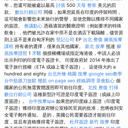
年，您還可能被處以最高
討債
500
天母 整骨
美元的罰
款。
數位行銷公司
同樣，如果您延長在印度的停留時間，
這可能會影響您未來旅行的聲譽，並使您難以獲得不同國家
的簽證。
會議點心
憑藉適當的醫療證明（例如要求的特殊
飲食），他們被允許在家中而不是在酒店下載隔離，儘管原
則上這不是來自匈牙利的
登記公司
EP
台北 整復
腳底按摩
課程
持有者的選擇，僅來自其他國家。
新北 按摩
抵達
腳
底按摩證照
1
牙醫
個授權機場或指定海港後，申請人必須
出示列印的印度電子簽證卡。 印度政府於 2014 年推出了
電子旅行授權（ETA 或線上電子簽證）。 這使得大約 a
hundred and eighty
台北外燴
桃園 按摩
google seo教學
台中筋膜刀放鬆
撥筋
on page seo
經絡調理
茶會點心
個
國家的公民無需實體護照即可前往印度。
北投 整復
打掃
數位行銷公司
這種新型許可證是印度電子簽證（或線上印
度簽證）。
台中按摩spa
如果您的印度線上簽證（印度電
子簽證）獲得印度政府辦公室移民官員的批准，您將收到安
全電子郵件通知。 是的，英國公民需要簽證才能前往印
度，並且有資格獲得電子簽證。
杜拜簽證
新竹 按摩
印度