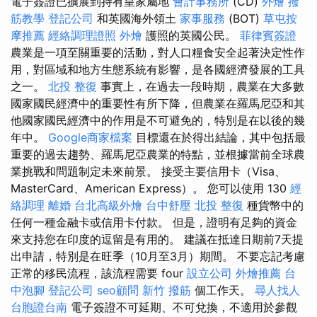
電子簽證已擴展到持有皇家屬地
會計事務所
(CD)
外燴
撥
筋教學
登記公司
和英國海外領土
家事服務
(BOT)
草屯按
摩推薦
經絡調理證照
外燴
護照的英國公民。
菲律賓簽證
農業是一項至關重要的活動，對人口糧食安全起著決定性作
用，對區域和地方生態系統有影響，是各國經濟發展的工具
之一。
北投 整復
事實上，在過去一段時期，農業在大多數
國家國民經濟中的重要性有所下降，但農業在羅馬尼亞和其
他國家國民經濟中的作用是不可避免的，特別是在以後的幾
年中。
Google商家檔案
目標還在於得出結論，其中包括最
重要的過去趨勢、羅馬尼亞農業的特點，並根據當前全球農
業挑戰和問題制定未來前景。 接受主要信用卡（Visa、
MasterCard、American Express）。 您可以使用 130
經
絡調理
離婚
台北高級外燴
台中舒壓
北投 整復
種貨幣中的
任何一種金融卡或信用卡付款。 但是，證明有足夠的資金
來支持您在印度的逗留是有用的。 建議在抵達日期前7天提
出申請，特別是在旺季（10月至3月）期間。 不要忘記考慮
正常的移民流程，該流程需要 four
設立公司
外燴推薦
台
中泡腳
登記公司
seo顧問
新竹 撥筋
個工作天。
尋人找人
台胞證台南
電子簽證不可延期、不可兌換，不適用於參觀