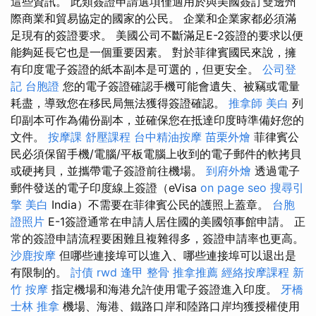
這些資訊。 此類簽證申請選項僅適用於與美國簽訂雙邊州
際商業和貿易協定的國家的公民。 企業和企業家都必須滿
足現有的簽證要求。 美國公司不斷滿足E-2簽證的要求以便
能夠延長它也是一個重要因素。 對於菲律賓國民來說，擁
有印度電子簽證的紙本副本是可選的，但更安全。
公司登
記
台胞證
您的電子簽證確認手機可能會遺失、被竊或電量
耗盡，導致您在移民局無法獲得簽證確認。
推拿師
美白
列
印副本可作為備份副本，並確保您在抵達印度時準備好您的
文件。
按摩課
舒壓課程
台中精油按摩
苗栗外燴
菲律賓公
民必須保留手機/電腦/平板電腦上收到的電子郵件的軟拷貝
或硬拷貝，並攜帶電子簽證前往機場。
到府外燴
透過電子
郵件發送的電子印度線上簽證（eVisa
on page seo
搜尋引
擎
美白
India）不需要在菲律賓公民的護照上蓋章。
台胞
證照片
E-1簽證通常在申請人居住國的美國領事館申請。 正
常的簽證申請流程要困難且複雜得多，簽證申請率也更高。
沙鹿按摩
但哪些連接埠可以進入、哪些連接埠可以退出是
有限制的。
討債
rwd
逢甲 整骨
推拿推薦
經絡按摩課程
新
竹 按摩
指定機場和海港允許使用電子簽證進入印度。
牙橋
士林 推拿
機場、海港、鐵路口岸和陸路口岸均獲授權使用