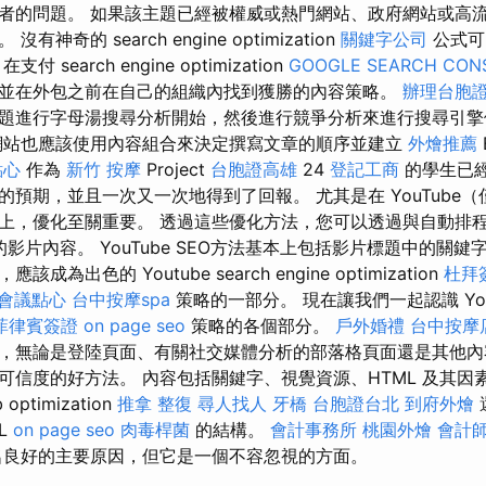
者的問題。 如果該主題已經被權威或熱門網站、政府網站或高
神奇的 search engine optimization
關鍵字公司
公式可以
search engine optimization
GOOGLE SEARCH CON
並在外包之前在自己的組織內找到獲勝的內容策略。
辦理台胞
題進行字母湯搜尋分析開始，然後進行競爭分析來進行搜尋引
站也應該使用內容組合來決定撰寫文章的順序並建立
外燴推薦
點心
作為
新竹 按摩
Project
台胞證高雄
24
登記工商
的學生已
預期，並且一次又一次地得到了回報。 尤其是在 YouTube（僅次
上，優化至關重要。 透過這些優化方法，您可以透過與自動排
內外的影片內容。 YouTube SEO方法基本上包括影片標題中的
為出色的 Youtube search engine optimization
杜拜
會議點心
台中按摩spa
策略的一部分。 現在讓我們一起認識 YouT
菲律賓簽證
on page seo
策略的各個部分。
戶外婚禮
台中按摩
，無論是登陸頁面、有關社交媒體分析的部落格頁面還是其他內
可信度的好方法。 內容包括關鍵字、視覺資源、HTML 及其因
ptimization
推拿 整復
尋人找人
牙橋
台胞證台北
到府外燴
L
on page seo
肉毒桿菌
的結構。
會計事務所
桃園外燴
會計
良好的主要原因，但它是一個不容忽視的方面。