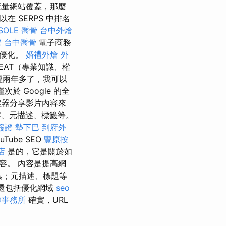
流量網站覆蓋，那麼
在 SERPS 中排名
SOLE
喬骨
台中外燴
證
台中喬骨
電子商務
擎優化。
婚禮外燴
外
EAT（專業知識、權
經兩年多了，我可以
於 Google 的全
程器分享影片內容來
關鍵字、元描述、標籤等。
簽證
墊下巴
到府外
ube SEO
豐原按
店
是的，它是關於如
容。 內容是提高網
素；元描述、標題等
還包括優化網域
seo
師事務所
確實，URL