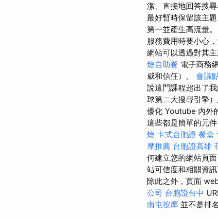
潔、直接地回答搜尋
最好暫時保留該主題。 沒有
第一並產生高流量。 在支付 
服務費用時要小心，
網站可以透過對其主
燴自助餐
電子商務網
威和信任）。
會議
說這門課程超出了我的
球第二大搜尋引擎）
優化 Youtube 
這些都是簡單的元件，應該成
燴
卡式台胞證
餐盒
摩推薦
台胞證高雄
何建立您的網站頁面
站可信度和相關資訊
除此之外，頁面 web o
公司
台胞證台中
UR
南屯按摩
並不是排名