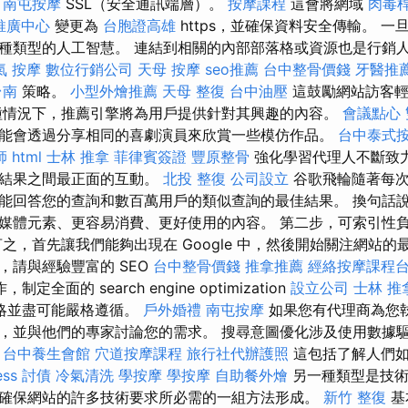
定
南屯按摩
SSL（安全通訊端層）。
按摩課程
這會將網域
肉毒
推廣中心
變更為
台胞證高雄
https，並確保資料安全傳輸。 
種類型的人工智慧。 連結到相關的內部部落格或資源也是行銷
氣 按摩
數位行銷公司
天母 按摩
seo推薦
台中整骨價錢
牙醫推
台南
策略。
小型外燴推薦
天母 整復
台中油壓
這鼓勵網站訪客輕
種情況下，推薦引擎將為用戶提供針對其興趣的內容。
會議點心
能會透過分享相同的喜劇演員來欣賞一些模仿作品。
台中泰式
師
html
士林 推拿
菲律賓簽證
豐原整骨
強化學習代理人不斷致
尋結果之間最正面的互動。
北投 整復
公司設立
谷歌飛輪隨著每次
能回答您的查詢和數百萬用戶的類似查詢的最佳結果。 換句話
媒體元素、更容易消費、更好使用的內容。 第二步，可索引性
之，首先讓我們能夠出現在 Google 中，然後開始關注網站的
，請與經驗豐富的 SEO
台中整骨價錢
推拿推薦
經絡按摩課程
制定全面的 search engine optimization
設立公司
士林 推
略並盡可能嚴格遵循。
戶外婚禮
南屯按摩
如果您有代理商為您
，並與他們的專家討論您的需求。 搜尋意圖優化涉及使用數據
台中養生會館
穴道按摩課程
旅行社代辦護照
這包括了解人們如
ess
討債
冷氣清洗
學按摩
學按摩
自助餐外燴
另一種類型是技術
確保網站的許多技術要求所必需的一組方法形成。
新竹 整復
基