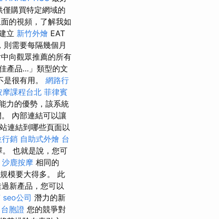
供僅購買特定網域的
面的視頻，了解我如
、建立
新竹外燴
EAT
，則需要每隔幾個月
片中向觀眾推薦的所有
佳產品…」類型的文
不是很有用。
網路行
按摩課程台北
菲律賓
能力的優勢，該系統
。 內部連結可以讓
網站連結到哪些頁面以
位行銷
自助式外燴
台
。 也就是說，您可
沙鹿按摩
相同的
規模要大得多。 此
透過新產品，您可以
菌
seo公司
潛力的新
。
台胞證
您的競爭對