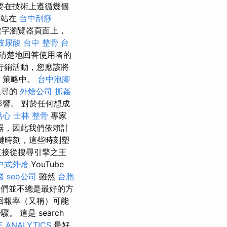
要在技術上遵循幾個
網站在
台中刮痧
字瀏覽器頁面上，
玻尿酸
台中 整骨
台
清楚地回答使用者的
行銷活動，您應該將
策略中。
台中泡腳
搜尋的
外燴公司
抓姦
影響。 對於任何想成
點心
士林 整骨
專家
器，因此我們依賴計
關鍵時刻，這些時刻塑
直接從搜尋引擎之王
中式外燴
YouTube
醫
seo公司
雖然
台胞
們並不總是最好的方
回報率（又稱）可能
 這是 search
 ANALYTICS
最好