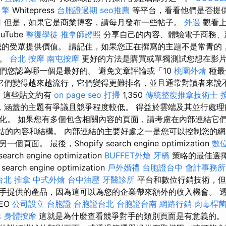
引擎
Whitepress
台胞證過期
seo推薦
等平台，看看他們是否提
司
但是，如果它是商業博客，請每月發布一些帖子。
外遇
觀看上
uTube
整復學徒
推拿師證照
分享自己的內容、體驗電子商務
的受眾提供價值。 請記住，如果您正在撰寫的主題不是常青的
容。
台北 按摩
南屯按摩
更好的方法是購買或單獨測試您想在影
們您認為哪一個是最好的。 避免文章評論或「10
桃園外燴
種最
它們變得越來越流行，它們變得更難排名，並且通常對讀者來說
o
這些貼文約有
on page seo
打掃
1,350
傳統整復推拿技術士
，涵蓋的主題有爭議且競爭程度較低。 得益於雲端及其並行處理
化。 如果您有多個包含相關內容的頁面，請考慮在內部連結它們
解您網站的內容和結構。 內部連結的主要好處之一是您可以控制您的
面。 最後，Shopify search engine optimization
數
rch engine optimization
BUFFET外燴
牙橋
策略的最佳選擇
ch engine optimization
戶外婚禮
台胞證台中
會計事務所
台北 推拿
中式外燴
台中油壓
牙醫診所
平台和數位行銷技術，但
手提供的產品，因為這可以為您的企業帶來額外的收入機會。 
EO
公司設立
台胞證
台胞證台北
台胞證台南
網路行銷
肉毒桿
毒
身體按摩
這就是為什麼查看競爭對手的類別頁面是有意義的