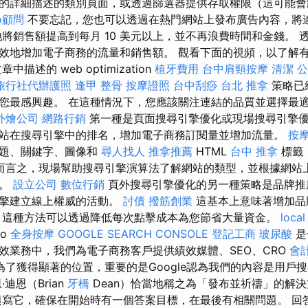
的詳細描述的類別頁面，或透過篩選器提供存取權限（這可能會
o顧問
不要忘記，您也可以透過在熱門網站上發布廣告內容，將
他將銷售額提高到每月 10 美元以上，並不再浪費時間和金錢。 
效地增加電子商務的流量和銷售額。 觀看下面的視頻，以了解
描述的 web optimization
植牙費用
台中肩頸按摩
清潔
公
旅行社代辦護照
逢甲 整骨
按摩證照
台中刮痧
台北 推拿
策略已
您最感興趣。 在這種情況下，您應該關注連結的品質並選擇最
外燴公司
網路行銷
第一種是頁面搜尋引擎優化或現場搜尋引擎
站在搜尋引擎中的排名，增加電子商務訂閱量並增加流量。
按
標題、關鍵字、圖像和
尋人找人
推拿推薦
HTML
台中 推拿
標籤
而言之，現場幫助搜尋引擎演算法了解網站的類型，並根據網站
型。
設立公司
數位行銷
頁外搜尋引擎優化的另一種策略是品牌推
引擎建立線上權威的活動。
討債
撥筋創業
這基本上意味著增加品
，這種方法可以透過降低每次點擊成本為您節省大量資金。
local
to
全身按摩
GOOGLE SEARCH CONSOLE
登記工商
玻尿酸
是
效業務中，我們為電子商務客戶提供績效媒體、SEO、CRO
會
為了獲得顯著的位置，重要的是Google認為我們的內容是用戶
迪恩（Brian
牙橋
Dean）恰當地稱之為「發布並祈禱」的解
填寫它，確保在開始時有一個答案目標，在最後有相關問題。 回