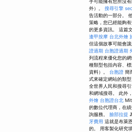
手可能擁有您所沒有
外）。
搜尋引擎
se
告活動的一部分。 
策略，您已經能夠有
的更多資訊。 這篇文章中
逢甲按摩
台北外燴
但這個故事可能會讓
證過期
台胞證過期
列流程來優化您的網
種類型包括內容、
資料）。
台胞證
簡
式來確定網站的類
全世界人民和搜尋
和網域搜尋。 此外
外燴
台胞證台北
Mi
的數位代理商，在績
詢服務。
臉部拉提
牙費用
這就是布萊恩·
的。 用客製化研究