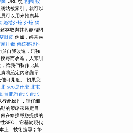
桿菌
URL 從
桃園 按
一旦網站被索引，就可以
人員可以用來推廣其
薦
婚禮外燴
外燴
網
鬆存取與其興趣相關
雙眼皮
例如，經常喜
按摩排毒
傳統整復推
力於自我改進，只強
搜尋而改進，人類訓
說，讓我們製作比其
負責將給定內容顯示
最佳可見度。 如果您
台北
seo是什麼
北屯
拿
台胞證台北
台北
執行此操作，請仔細
驅動的策略來確定目
何在線搜尋您提供的
性SEO，它基於現代
本上，技術搜尋引擎