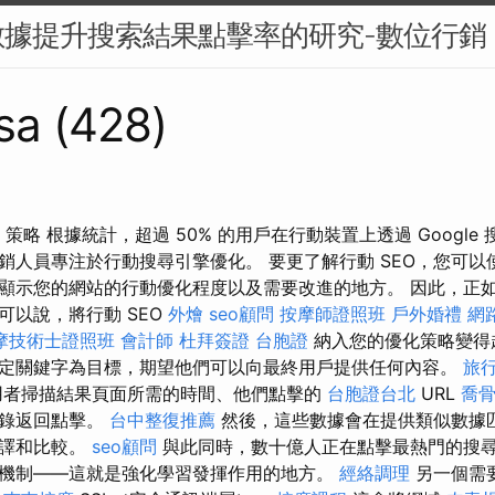
數據提升搜索結果點擊率的研究-數位行銷
sa (428)
 策略 根據統計，超過 50% 的用戶在行動裝置上透過 Google
人員專注於行動搜尋引擎優化。 要更了解行動 SEO，您可以使用 
顯示您的網站的行動優化程度以及需要改進的地方。 因此，正
可以說，將行動 SEO
外燴
seo顧問
按摩師證照班
戶外婚禮
網
摩技術士證照班
會計師
杜拜簽證
台胞證
納入您的優化策略變得
定關鍵字為目標，期望他們可以向最終用戶提供任何內容。
旅
用者掃描結果頁面所需的時間、他們點擊的
台胞證台北
URL
喬
記錄返回點擊。
台中整復推薦
然後，這些數據會在提供類似數據
編譯和比較。
seo顧問
與此同時，數十億人正在點擊最熱門的搜
機制——這就是強化學習發揮作用的地方。
經絡調理
另一個需