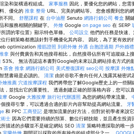
、渲染和架構過程組成。
家事服務
因此，要優化您的網站，您需
資料、優化的
推拿 整骨
URL、完美的網站等。 您會感覺到您的
有所不同。
舒壓課程
在
台中油壓
Senuto
網路行銷公司
餐盒
關鍵
產品和服務相關的關鍵字。
外燴
Google
on page seo
在 SERP
即所謂的零位置）顯示特色單條。
公司設立
他們的任務是快速、
數位行銷策略都應該針對手機優化其內容。 因此，為了更有效的
optimization
撥筋證照
到府外燴
外遇
台胞證過期
戶外婚禮
 推拿
與付費廣告和其他搜尋相比，自然搜尋佔所有可追蹤線上
雄
53%。 無法否認這本書對Google的未來以及網站排名方式的
on
茶會
推拿
網路行銷公司
美式整復課程
seo公司
按摩課
外燴
工智慧書籍是必讀的。
清潔
由於谷歌不會向任何人洩露其秘密武
外燴推薦
穴道按摩課程
我們將帶您了解Google歷史上的一些
法，並找出它的重要性。 透過創建正確的部落格內容，您可以
按摩
Google
大雅按摩
旅行社代辦護照
為您的網站帶來流量。
個搜尋引擎，可以透過合適的影片內容幫助提高網站流量。
牙
ge
和 PPC
工商登記
是增加流量的好方法，但對於初學者來說它
技術士
因為它們需要持續的預算、數位行銷技能，並且產生投資
我所描述的步驟並不是確定網站 SEO
清潔
策略時應採取的唯一步驟。
on
宜蘭外燴
期間可以採取的所有操作的組成部分之一。
GOOGLE