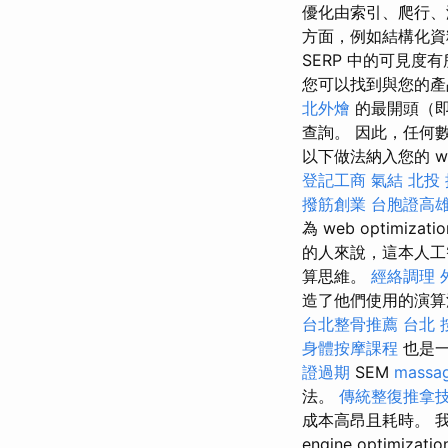
優化由索引、爬行
方面，例如結構化
SERP 中的可見度
您可以找到與您的
北外燴
的最開頭（
查詢。 因此，任何
以下做法納入您的 web 
登記工商
氣結
北投
撥筋創業
台胞證高
為 web optimizati
的人來說，這本人
算思維。
經絡調理
造了他們使用的演算
台北整骨推薦
台北 
身體按摩課程
也是一
證過期
SEM
massa
法。
傳統整復推拿
成本高昂且耗時。 
engine optimizati