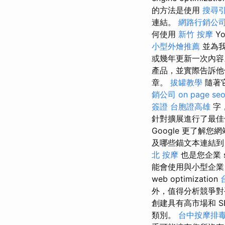
的方法是使用
搜尋
連結。
網路行銷公
何使用
新竹 按摩
Yo
小型外燴推薦
並為我
或幾年更新一次內
產品，並實際告訴他
章。
拔罐教學
隨著
銷公司
on page se
簽證
台胞證高雄
字
針對擴展進行了最佳
Google 更了
及哪些錨文本連結到另一個頁
北 按摩
也是您企業 sea
能會使用與小型企業 sear
web optimization
外，值得分析競爭對
創建具有高市場和 S
類別。
台中按摩排