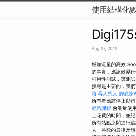
使用結構化
Digi175
Aug 27, 2013
增加流量的高效 Seo
的事實，應該鼓勵行銷
可用性測試，該測試
搜尋是主要的，我們
燴
尋人找人
腳底按
所有者應該停止以特
經絡課程
會測量使
上花費的時間，並
所有站點之間進行
人，谷歌的最後反饋