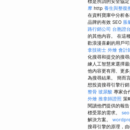
標是所謂的安全協
摩
http
養生與整復
在資料寶庫中分析各
品牌的有效 SEO
脹
路行銷公司
台胞證
的其他內容。 在這
歡浪漫喜劇的用戶可
拿技術士
外燴
會計
化搜尋和提交的搜
練人工智慧來選擇最
他內容更有用、更多
為搜尋結果。 簡而言
想投資搜尋引擎行銷
整骨
玻尿酸
專家合作，
外燴
推拿師證照
策
閱讀他們提供的報告
標受眾的需求。
seo
解決方案。
wordpr
搜尋引擎的原理，由