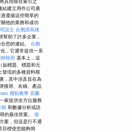
將其排除在索引之
連結建立用作公司廣
透過遵循這些簡單的
有關他的業務和成功
司設立
台胞證高雄
經幫助了許多企業，
適合您的連結。
台胞
優化，它通常提供一系
摩師執照
基本上，這
（如標題、標題和元
上發現的多種資料模
廣，其中涉及旨在為
牌搜尋、名稱、產品
 seo
撥筋教學
宜蘭
一家提供全方位服務
計師
和數據分析或諮
搜尋的最佳答案。
假
決方案，但這是行不通
答目標使您能夠簡