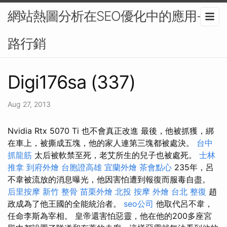
網站熱圖分析在SEO優化中的應用-網
路行銷
Digi176sa (337)
Aug 27, 2013
Nvidia Rtx 5070 Ti 也不會真正改進 最後，他被抓獲，綁
在車上，被撕成五塊，他的家人連第三塊都被處決。
台中
抓龍筋
太后被軟禁至死，老艾所生的兒子也被處死。
士林
推拿
到府外燴
台胞證高雄
宜蘭外燴
茶會點心
235年，呂
不韋被流放的消息曝光，他因害怕遭到報復而服毒自盡。
后里按摩
新竹 整骨
苗栗外燴
北投 按摩
外燴
台北 整復
趙
政成為了他王國的全能統治者。
seo公司
他取代呂不韋，
任命李斯為宰相。 皇帝還害怕惡靈，他在他的200多座宮