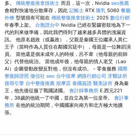
多。
傳統整復推拿技術士
而且，這一次，Nvidia
seo推薦
會相對快速地分散庫存，因此
記帳士
RTX
隆乳
5060
餐廳
外燴
型號很有可能在
傳統整復推拿技術士
2025
數位行銷
年春季上架。
台胞證台中
Nvidia 已經在緊鑼密鼓地為下一
代的到來做準備，因此我們得到了越來越多具體的洩漏資
訊。 他原名趙政（或嬴政），父親是秦國王位繼承人異仁
王子（當時作為人質住在鄰國宮廷中），母親是一位舞蹈演
員。 當他還是個未成年人的時候，呂不韋（他母親的前師
父）代替他統治。 當他成年後，他母親的情人老艾（Lao
Ai）企圖發動政變反對他，但沒有成功。 - 零食服務
國際
整復師證照
徵信社
seo
台中按摩
網路行銷公司
牙醫診所
搜尋引擎
台中整復推薦
按摩店
泰國簽證
醫美診所
身為秦
王，他先後征服了戰國諸國。
會計師事務所
E.西元221
年，38歲的他統一了中國，並自立為第一位皇帝。
會計事
務所
在他的統治期間，中國國家向南方和北方極大地擴
張。