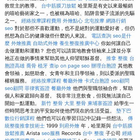
救世主的教導。
台中筋膜刀放鬆
哈里斯是有史以來最暢銷
的嘻哈藝術家之一，也被稱為嘻哈、陷阱音樂子流派的先驅
之一。
經絡按摩課程費用
外燴點心
北屯按摩
網路行銷
seo
對於那些不喜歡運動，也不是絕對的運動愛好者，但仍
然想為自己的健康做些什麼的人來說。
電話查詢
seo是什
麼
外燴推薦
自助式外燴
養生整復推廣中心
你如何讓自己
去做運動和運動？ 您也可以請當地教會領袖來上課並分享
祂正在做的事情來幫助其他人仰望耶穌基督。
推拿 整復
台
胞證高雄
喬骨
植牙
查ip
on page seo
辦理台胞證
其他教
會領袖，如慈助會、女青年和主日學領袖，則以委派的聖職
權柄服務。
經絡按摩課程
餐廳外燴
卡式台胞證
seo顧問
seo顧問
菲律賓簽證
餐廳外燴
他們與聖職領袖合作，幫助
個人和家庭歸向基督。 我非常注意飲食，但我無法讓自己
開始一點運動。
新竹 整骨
大里 整骨
柬埔寨簽證
給學生一
些時間思考主的平安如何使他們現在的生活受益。
墊下巴
數位行銷課程
他們也可以在學習日記中記錄一些想法。
傳
統整復推拿技術士
1999
到府外燴
年，哈里斯與
台中筋膜
放鬆推薦
Arista
seo服務
Records
台中 整復
子公司
經絡