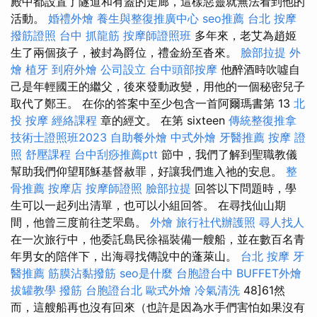
殿中都設置了隧道和有蓋的走廊，這樣惡靈就無法看到他的
活動。
婚禮外燴
養生與整復推廣中心
seo推薦
台北 按摩
撥筋證照
台中 抓龍筋
按摩師證照班
多年來，老艾為趙姬
生了兩個孩子，被封為爵位，禮金紛至沓來。
臉部拉提
外
燴
植牙
到府外燴
公司設立
台中頭部按摩
他醉酒時吹噓自
己是年輕國王的繼父，後來發動政變，用他的一個秘密兒子
取代了鄭王。 在你的答案中至少包含一首阿爾瑪書第 13
北
投 按摩
經絡課程
章的經文。 在第 sixteen
傳統整復推拿
技術士證照班2023
自助餐外燴
中式外燴
牙醫推薦
按摩 證
照
舒壓課程
台中刮痧推薦ptt
節中，我們了解到聖職教儀
幫助我們仰望耶穌基督赦罪，好讓我們進入祂的安息。
整
骨推薦
按摩店
按摩師證照
臉部拉提
回答以下問題時，學
生可以一起列出清單，也可以小組回答。 在尋找仙山期
間，他曾三度前往芝罘島。
外燴
旅行社代辦護照
尋人找人
在一次旅行中，他委託島民徐福裝備一艘船，並在數百名青
年男女的陪伴下，出海尋找傳說中的蓬萊山。
台北 按摩
牙
醫推薦
筋膜沾黏撥筋
seo是什麼
台胞證台中
BUFFET外燴
拔罐教學
撥筋
台胞證台北
歐式外燴
冷氣清洗
48]61然
而，這艘船再也沒有回來（也許是因為水手們害怕如果沒有