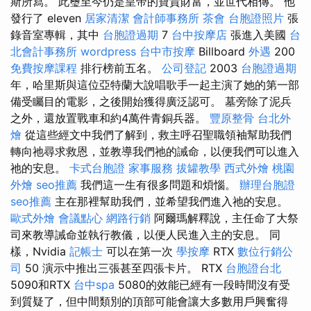
斯所寫。 此璽至今仍是皇帝的寶貴財富，並世代相傳。 他
發行了 eleven
居家清潔
會計師事務所
茶會
台胞證照片
張
錄音室專輯，其中
台胞證過期
7
台中按摩店
張進入美國
台
北會計事務所
wordpress
台中市按摩
Billboard
外遇
200
免費按摩課程
排行榜前五名。
公司登記
2003
台胞證過期
年，哈里斯與這位亞特蘭大說唱歌手一起主演了她的第一部
備受矚目的電影，之後開始獲得廣泛認可。 墓旁除了泥兵
之外，還放置戰車和約4萬件青銅兵器。
豐原整骨
台北外
燴
從這些經文中我們了解到，救主呼召聖職領袖幫助我們
轉向祂尋求救恩，並教導我們祂的誡命，以便我們可以進入
祂的安息。
卡式台胞證
家事服務
拔罐教學
西式外燴
桃園
外燴
seo推薦
我們這一生有很多問題和煩惱。
辦理台胞證
seo推薦
主在那裡幫助我們，並希望我們進入祂的安息。
歐式外燴
會議點心
網路行銷
阿爾瑪解釋說，主任命了大祭
司來教導誡命並執行教儀，以便人民進入主的安息。 同
樣，Nvidia
記帳士
可以在第一次
學按摩
RTX
數位行銷公
司
50 演示中推出三張甚至四張卡片。 RTX
台胞證台北
5090和RTX
台中spa
5080的效能已經有一段時間沒有受
到質疑了，但中間類別的頂部可能會讓大多數用戶興奮得