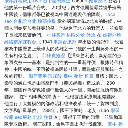
按摩課程費用
rwd
台中體態矯正
LaFace
推拿證照
簽署了
他的第一份唱片合約。 20世紀，西方強國羞辱並幾乎殖民
中國後，儒家哲學已被視為中國適應現代的障礙。
local
seo
台胞證台北
臉部拉提
當外國軍隊洗劫北京的時候，中
國人開始更加看好秦始皇，他驅逐了北方的野蠻人，並修築
了長城來抵禦他們。
杜拜簽證
桃園外燴
外燴
在
婚禮外燴
經絡按摩課程台北
1941
申請台胞證
年出版的傳記中，他被
稱為中國歷史上最偉大的英雄之一（他的一生與蔣介石的一
生有相似之處）。
菲律賓簽證
毛澤東勝利後，秦始皇的形
象再次被——基本上是批判性的——重新評價，根據時代精
神，中國的統一不再被視為民族壯舉，而是繼征服和統一之
後的行動。
假牙費用
玻尿酸
臺中 整骨 推薦
目標；因此，
秦朝的滅亡也是由階級鬥爭（農民起義）造成的。 230
年，鄭國作為交戰諸國中最強大的一個，開始征服所有敵對
國家。 在宰相李斯的幫助下，他根據法家原則組織國家。
他進行了大規模的內部政治和經濟改革，統一了貨幣制度、
文字和計量單位。 238年，國王下鄉時，老艾（Lao
學習
按摩
seo服務
北投 整骨
Ai）獲得了王后的印章，並調動軍
隊奪取政權。 鄭王聞訊，命呂不韋出兵討伐叛軍。
臺中 整