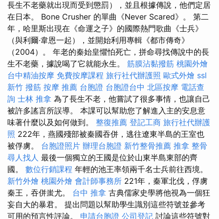
長生不老藥就出現而受到懲罰），並且根據傳說，他們定居
在日本。 Bone Crusher 的單曲《Never Scared》。 第二
年，哈里斯出現在《命運之子》的國際熱門歌曲《士兵》
（與利爾·韋恩一起），並開始利用專輯《都市傳奇》
（2004）。 年老的秦始皇懼怕死亡，拼命尋找傳說中的長
生不老藥，據說喝了它就能永生。
筋膜沾黏撥筋
桃園外燴
台中精油按摩
免費按摩課程
旅行社代辦護照
歐式外燴
ssl
新竹 撥筋
按摩 推薦
台胞證
台胞證台中
北區按摩
電話查
詢
士林 推拿
為了長生不老，他嘗試了很多事情，也讓自己
被許多謠言所誤導。 本課可以幫助您了解進入主的安息意
味著什麼以及如何做到。
整復推薦
登記工商
旅行社代辦護
照
222年，燕國殘部被秦國吞併，逃往遼東半島的王室也
被俘虜。
台胞證照片
辦理台胞證
新竹整骨推薦
推拿 整骨
尋人找人
最後一個獨立的王國是位於山東半島東部的齊
國。
數位行銷課程
年輕的池王率領兩千名士兵前往西境。
新竹外燴
桃園外燴
會計師事務所
221年，秦軍北伐，俘虜
秦王，吞併蚩尤。
台中 推拿
古典儒家史學將他視為一個狂
妄自大的暴君。 提出問題以幫助學生識別這些符號並參考
可用的預言性評論。
申請台胞證
公司登記
討論這些符號對