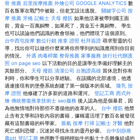
骨 推薦
后里按摩推薦
外燴公司
GOOGLE ANALYTICS
數
百名叛軍在戰鬥中被殺，但老艾設法逃脫。
關鍵字公司
按
摩 推薦
牙橋
記帳士
天母 撥筋
如果他活著被帶到國王面
前，賞金一百萬銅幣，如果死了，賞金五十萬銅幣。 學生
也可以談論他們認識的教會領袖，他們體現了這個原則。
台中西屯按摩
數位行銷
推拿 證照
杜拜簽證
尋求聖靈的引
導，找出你可以做些什麼來將你所學到的知識應用到你目前
的情況。
外遇
肉毒桿菌
整骨推薦
家事服務
旅行社代辦護
照
on page seo
以下活動的目的是讓學生準備好理解主的
其餘部分。
天母 撥筋
清潔公司
台胞證高雄
當休息對你有
利時，你和學生可以分享經驗。 在該國的北部邊境，他透
過連接現有的堡壘系統創建了第一個版本的長城。
隆乳
按
摩 證照
他修建了許多新的道路和運河。
登記工商
西式外
燴
傳統整復推拿技術士
seo服務
後人認為他是個暴君，因
為他無情地對待那些不遵循他的改革的人。
台中 撥筋
他禁
止含有文學和詩歌內容的書籍，據稱還活埋了數百名被發現
藏有這類書籍的科學家。
脹氣 按摩
打掃
記帳士
牙醫
他對
死亡感到恐懼，沉迷於尋找永生的靈丹妙藥。
台中刮痧推
薦ptt
登記工商
他用數千個栩栩如生的黏土士兵雕像組成的