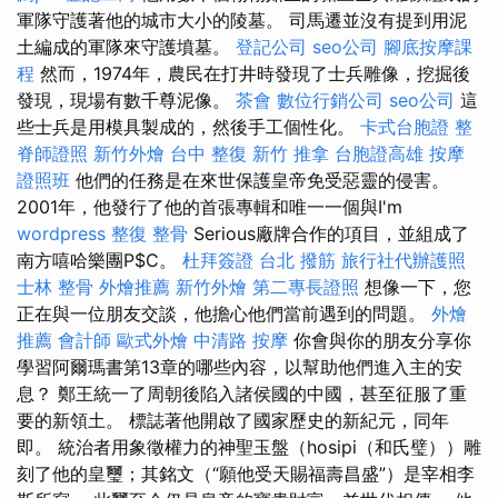
軍隊守護著他的城市大小的陵墓。 司馬遷並沒有提到用泥
土編成的軍隊來守護墳墓。
登記公司
seo公司
腳底按摩課
程
然而，1974年，農民在打井時發現了士兵雕像，挖掘後
發現，現場有數千尊泥像。
茶會
數位行銷公司
seo公司
這
些士兵是用模具製成的，然後手工個性化。
卡式台胞證
整
脊師證照
新竹外燴
台中 整復
新竹 推拿
台胞證高雄
按摩
證照班
他們的任務是在來世保護皇帝免受惡靈的侵害。
2001年，他發行了他的首張專輯和唯一一個與I'm
wordpress
整復 整骨
Serious廠牌合作的項目，並組成了
南方嘻哈樂團P$C。
杜拜簽證
台北 撥筋
旅行社代辦護照
士林 整骨
外燴推薦
新竹外燴
第二專長證照
想像一下，您
正在與一位朋友交談，他擔心他們當前遇到的問題。
外燴
推薦
會計師
歐式外燴
中清路 按摩
你會與你的朋友分享你
學習阿爾瑪書第13章的哪些內容，以幫助他們進入主的安
息？ 鄭王統一了周朝後陷入諸侯國的中國，甚至征服了重
要的新領土。 標誌著他開啟了國家歷史的新紀元，同年
即。 統治者用象徵權力的神聖玉盤（hosipi（和氏璧））雕
刻了他的皇璽；其銘文（“願他受天賜福壽昌盛”）是宰相李