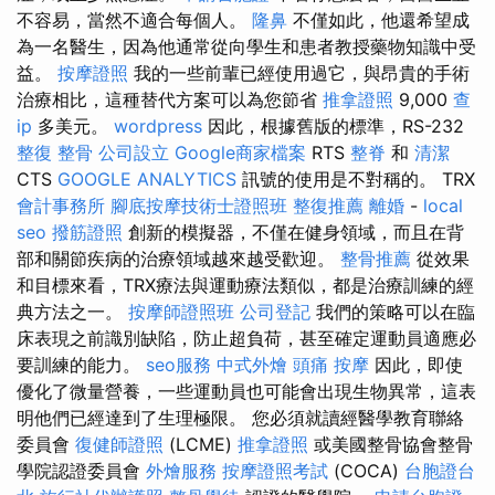
不容易，當然不適合每個人。
隆鼻
不僅如此，他還希望成
為一名醫生，因為他通常從向學生和患者教授藥物知識中受
益。
按摩證照
我的一些前輩已經使用過它，與昂貴的手術
治療相比，這種替代方案可以為您節省
推拿證照
9,000
查
ip
多美元。
wordpress
因此，根據舊版的標準，RS-232
整復 整骨
公司設立
Google商家檔案
RTS
整脊
和
清潔
CTS
GOOGLE ANALYTICS
訊號的使用是不對稱的。 TRX
會計事務所
腳底按摩技術士證照班
整復推薦
離婚
-
local
seo
撥筋證照
創新的模擬器，不僅在健身領域，而且在背
部和關節疾病的治療領域越來越受歡迎。
整骨推薦
從效果
和目標來看，TRX療法與運動療法類似，都是治療訓練的經
典方法之一。
按摩師證照班
公司登記
我們的策略可以在臨
床表現之前識別缺陷，防止超負荷，甚至確定運動員適應必
要訓練的能力。
seo服務
中式外燴
頭痛 按摩
因此，即使
優化了微量營養，一些運動員也可能會出現生物異常，這表
明他們已經達到了生理極限。 您必須就讀經醫學教育聯絡
委員會
復健師證照
(LCME)
推拿證照
或美國整骨協會整骨
學院認證委員會
外燴服務
按摩證照考試
(COCA)
台胞證台