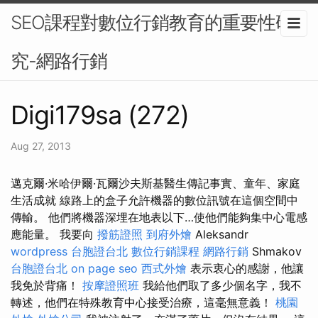
SEO課程對數位行銷教育的重要性研
究-網路行銷
Digi179sa (272)
Aug 27, 2013
邁克爾·米哈伊爾·瓦爾沙夫斯基醫生傳記事實、童年、家庭
生活成就 線路上的盒子允許機器的數位訊號在這個空間中
傳輸。 他們將機器深埋在地表以下…使他們能夠集中心電感
應能量。 我要向
撥筋證照
到府外燴
Aleksandr
wordpress
台胞證台北
數位行銷課程
網路行銷
Shmakov
台胞證台北
on page seo
西式外燴
表示衷心的感謝，他讓
我免於背痛！
按摩證照班
我給他們取了多少個名字，我不
轉述，他們在特殊教育中心接受治療，這毫無意義！
桃園