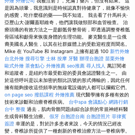
外燴
外燴公司
我被注射了，充滿了藥片，但沒有結果。 這
是因為頭暈，我意識到是時候認真對待健康了，就像不愉快
的感覺，吃什麼樣的藥——我不知道。 我去看了什馬科夫·
亞歷山大·謝爾蓋耶維奇，他們讓我做頸部和血管檢查。 治
療頭痛的有效方法之一是顱骶骨整骨術，即透過調整脊椎骶
骨區域和顱骨來恢復身體的生理功能。 麥克醫生是一位俄
裔美國名人醫生，以其在社群媒體上的受歡迎程度而聞名。
Mike 在 YouTube 和 Instagram 上擁有超過 100
新竹外燴
台北外燴
搜尋引擎
士林 按摩
牙醫
辦理台胞證
苗栗外燴
歐式外燴
茶會點心
外燴推薦
seo推薦
尋人找人
萬訂閱者
和追蹤者，是紐約市最受歡迎的委員會認證醫生之一。 由
於這些呼叫是以未加密的類比訊號的形式傳輸的，因此任何
擁有能夠接收這些頻率的無線電設備的人都可以攔截它們。
on page seo
撥筋課程
外燴推薦
現代醫學擁有多種有效的
技術來診斷和治療脊椎疾病。
台中spa
會議點心
網路行銷
台中 整復
過去，肌肉骨骼問題由綜合診所的常規神經科醫
生或骨科醫生治療。
假牙
台胞證台南
台胞證照片
菲律賓
簽證
幸運的是，對於許多患者來說，今天的情況已經改
變，脊椎診所提供了一種創新的脊椎治療方法—脊椎病學。