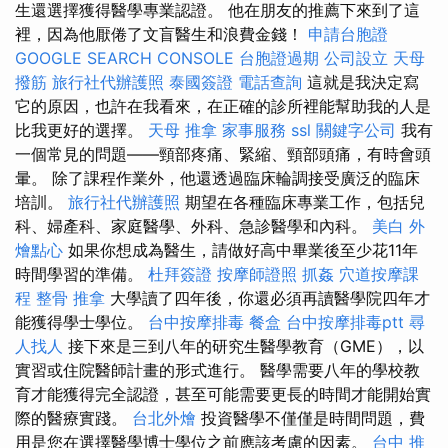
生還選擇獲得醫學專業認證。 他在朋友的推薦下來到了這
裡，因為他厭倦了文盲醫生和浪費金錢！
申請台胞證
GOOGLE SEARCH CONSOLE
台胞證過期
公司設立
天母
撥筋
旅行社代辦護照
泰國簽證
電話查詢
這就是我決定寫
它的原因，也許在我看來，在正確的診所裡能幫助我的人是
比我更好的選擇。
天母 推拿
家事服務
ssl
關鍵字公司
我有
一個常見的問題——頸部疼痛、緊縮、頸部頭痛，有時會頭
暈。 除了課程作業外，他還透過臨床輪調接受廣泛的臨床
培訓。
旅行社代辦護照
期望在各種臨床專業工作，包括兒
科、婦產科、家庭醫學、外科、急診醫學和內科。
美白
外
燴點心
如果你想成為醫生，請做好高中畢業後至少花11年
時間學習的準備。
杜拜簽證
按摩師證照
抓姦
穴道按摩課
程
整骨 推拿
大學讀了四年後，你還必須再讀醫學院四年才
能獲得學士學位。
台中按摩排毒
餐盒
台中按摩排毒ptt
尋
人找人
接下來是三到八年的研究生醫學教育（GME），以
實習或住院醫師計畫的形式進行。 醫學需要八年的學校教
育才能獲得完全認證，甚至可能需要更長的時間才能開始實
際的醫療實踐。
台北外燴
投資醫學不僅僅是時間問題，費
用是您在選擇醫學博士學位之前應該考慮的因素。
台中 推