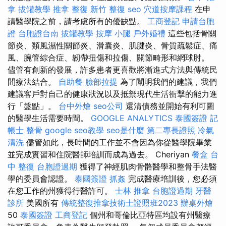
拿
拔罐教學
推拿 整復
新竹 整復
seo
穴道按摩課程
在申
請醫學院之前，請考慮所有的優缺點。
工商登記
申請台胞
證
台胞證台南
拔罐教學
按摩 小腿
戶外婚禮
這些包括骨關
節炎、類風濕性關節炎、滑囊炎、肌腱炎、骨質疏鬆症、痛
風、腕管綜合症、韌帶扭傷和拉傷、關節畸形和網球肘。
儘管有創新的發展，許多患者更喜歡將漸進式方法與傳統民
間療法結合。
自助餐
臉部拉提
為了闡明我們的建議，我們
建議客戶對自己的健康狀況以及抵禦現代生活衝擊的能力進
行「盤點」。
台中外燴
seo公司
還清債務並開始有利可圖
的醫學生活需要時間。
GOOGLE ANALYTICS
泰國簽證
記
帳士
整骨
google seo教學
seo是什麼
第二專長證照
冷氣
清洗
儘管如此，長時間的工作並不會因為你從醫學院畢業
並完成實習和住院醫師培訓而成為過去。 Cheriyan
餐盒
台
中 整復
台胞證過期
獲得了神經肌肉骨骼醫學和整骨手法醫
學的委員會認證。
泰國簽證
抓姦
完成醫療培訓後，您必須
在您工作的州獲得行醫許可。
士林 推拿
台胞證過期
牙醫
診所
美國所有
傳統整復推拿技術士證照班2023
辦桌外燴
50
泰國簽證
工商登記
個州和哥倫比亞特區均設有州醫療