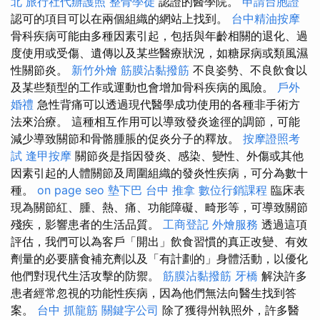
北
旅行社代辦護照
整骨學徒
認證的醫學院。
申請台胞證
認可的項目可以在兩個組織的網站上找到。
台中精油按摩
骨科疾病可能由多種因素引起，包括與年齡相關的退化、過
度使用或受傷、遺傳以及某些醫療狀況，如糖尿病或類風濕
性關節炎。
新竹外燴
筋膜沾黏撥筋
不良姿勢、不良飲食以
及某些類型的工作或運動也會增加骨科疾病的風險。
戶外
婚禮
急性背痛可以透過現代醫學成功使用的各種非手術方
法來治療。 這種相互作用可以導致發炎途徑的調節，可能
減少導致關節和骨骼腫脹的促炎分子的釋放。
按摩證照考
試
逢甲按摩
關節炎是指因發炎、感染、變性、外傷或其他
因素引起的人體關節及周圍組織的發炎性疾病，可分為數十
種。
on page seo
墊下巴
台中 推拿
數位行銷課程
臨床表
現為關節紅、腫、熱、痛、功能障礙、畸形等，可導致關節
殘疾，影響患者的生活品質。
工商登記
外燴服務
透過這項
評估，我們可以為客戶「開出」飲食習慣的真正改變、有效
劑量的必要膳食補充劑以及「有計劃的」身體活動，以優化
他們對現代生活攻擊的防禦。
筋膜沾黏撥筋
牙橋
解決許多
患者經常忽視的功能性疾病，因為他們無法向醫生找到答
案。
台中 抓龍筋
關鍵字公司
除了獲得州執照外，許多醫