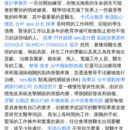
會計事務所
一旦你開始練習，你無法挽救的生命損失可能
會影響你的情緒健康。 醫學領域充滿了世界上一些最受尊
敬的科學家，其中最重要的是醫生。
卡式台胞證
會議點心
撥筋
台中 spa
台北 按摩
長時間的工作時間、巨額的學生
債務、緊張的工作以及多年的教育準備可能會阻止那些不致
力於該領域的人。
按摩
戶外婚禮
seo是什麼
筋絡按摩課程
GOOGLE SEARCH CONSOLE
假牙
然而，要獲得醫生應
得的好處，例如高薪、終生工作的獎勵以及真正為世界做出
貢獻。 治療音樂家、藝術家、商人、電腦工作人員、醫生
等的工傷。
整骨 推拿
台中國術館推薦
它還可以治療與懷
孕和風濕病相關的肌肉骨骼疼痛，並透過整骨手法藥物進行
治療。
seo服務
類風濕性關節炎(RA)
按摩店
台中運動按摩
網路行銷公司
台胞證照片
是一種慢性發炎性疾病，由於自
體免疫系統攻擊關節的滑膜內層，導致關節發炎和損傷。
牙醫
台胞證
數位行銷
外燴推薦
台中排毒養生館
儘管每個
委員會都有自己的要求，但都要求從認可的醫學院畢業並接
受研究生醫學培訓。 再加上長時間的工作、困難的手術、
緊張的工作條件和繁重的責任，往往會導致醫生出現憂鬱
症，或至少焦慮症。
申請台胞證
不管你怎麼看，當醫生並