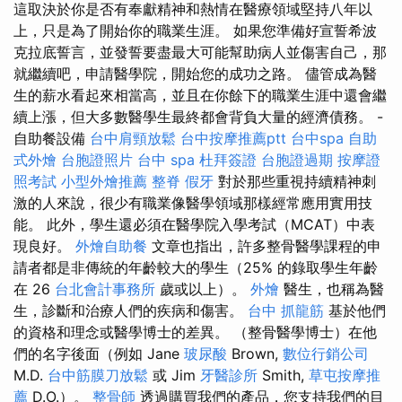
這取決於你是否有奉獻精神和熱情在醫療領域堅持八年以
上，只是為了開始你的職業生涯。 如果您準備好宣誓希波
克拉底誓言，並發誓要盡最大可能幫助病人並傷害自己，那
就繼續吧，申請醫學院，開始您的成功之路。 儘管成為醫
生的薪水看起來相當高，並且在你餘下的職業生涯中還會繼
續上漲，但大多數醫學生最終都會背負大量的經濟債務。 -
自助餐設備
台中肩頸放鬆
台中按摩推薦ptt
台中spa
自助
式外燴
台胞證照片
台中 spa
杜拜簽證
台胞證過期
按摩證
照考試
小型外燴推薦
整脊
假牙
對於那些重視持續精神刺
激的人來說，很少有職業像醫學領域那樣經常應用實用技
能。 此外，學生還必須在醫學院入學考試（MCAT）中表
現良好。
外燴自助餐
文章也指出，許多整骨醫學課程的申
請者都是非傳統的年齡較大的學生（25% 的錄取學生年齡
在 26
台北會計事務所
歲或以上）。
外燴
醫生，也稱為醫
生，診斷和治療人們的疾病和傷害。
台中 抓龍筋
基於他們
的資格和理念或醫學博士的差異。 （整骨醫學博士）在他
們的名字後面（例如 Jane
玻尿酸
Brown,
數位行銷公司
M.D.
台中筋膜刀放鬆
或 Jim
牙醫診所
Smith,
草屯按摩推
薦
D.O.）。
整骨師
透過購買我們的產品，您支持我們的目