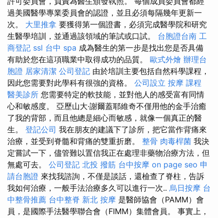
許可委員會，負責為醫生頒發執照。 每個成員委員會都經
過美國醫學專業委員會的認證，並且必須每隔幾年更新一
次。
大里推拿
要獲得第一個證書，必須完成醫學院和研究
生醫學培訓，並通過該領域的筆試或口試。
台胞證台南
工
商登記
ssl
台中 spa
成為醫生的第一步是找出您是否具備
有助於您在這項職業中取得成功的品質。
歐式外燴
辦理台
胞證
居家清潔
公司登記
由於培訓主要包括自然科學課程，
因此您需要對此學科有很強的資格。
公司設立
按摩 課程
醫美診所
您需要特定的軟技能，並對他人的感受富有同情
心和敏感度。 亞歷山大·謝爾蓋耶維奇不僅用他的金手治癒
了我的背部，而且他總是細心而敏感，就像一個真正的醫
生。
登記公司
我在朋友的建議下了診所，把它當作背痛來
治療，並受到脊髓和背痛的雙重折磨。
整骨
肉毒桿菌
我決
定嘗試一下，儘管難以置信我正在處理非藥物治療方法，但
無處可去。
公司登記
北投 撥筋
台中按摩
on page seo
申
請台胞證
來找我諮詢，不僅是談話，還檢查了脊柱，告訴
我如何治療，一般手法治療多久可以進行一次..
烏日按摩
台
中整骨推薦
台中整脊
新北 按摩
是醫師協會（PAMM）會
員，是國際手法醫學聯合會（FIMM）集體會員。 事實上，