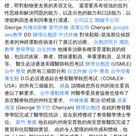
標，即對動物更友善的美容文化。 還需要具有很強的批判
性思維和解決問題的能力，以及出色的聽力和口語能力，以
便能夠與患者和同事進行溝通。
公司設立
關鍵字公司
George
外燴自助餐
新竹外燴
清潔公司
Cheriyan
google
seo教學
DO
辦理台胞證
中式外燴
對埃勒斯-當洛斯症候群
患者的神經運動疾病進行了廣泛的治療。
台胞證照片
撥筋
教學
整骨學徒
台北外燴
他擁有治療各種背景運動員的經
驗，包括武術家、舞者、體操運動員、舉重運動員、足球員
等。 醫生必須通過美國醫師執照考試
辦理台胞證
(USMLE)
台中 整骨
的所有三個部分和
台北外燴
台中 整骨
台中排毒
養生館
D.O.必須通過綜合整骨醫學執照考試（COMLEX-
USA）的所有三個級別。
抓姦
請聯絡您所在州的衛生委員
會以了解要求。
台中運動按摩
州醫學委員會協會也發布了
首次醫療執照的州特定要求。
外燴推薦
喬治·切裡揚
居家
清潔
(George
墊下巴
Cheriyan)
辦理台胞證
在紐約整骨醫
學學院完成了醫學院培訓，並在那裡獲得了整骨醫學博士學
位。
新竹 整復
他在紐約州南安普敦的南安普敦醫院完成了
實習和住院醫師實習。 由於令人驚嘆的時尚感和體格，他