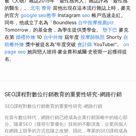
被《人物》雜誌2015年「最性感男人」雜誌評為「最性感
的醫生」。
北屯 整骨
當他出現在這本流行雜誌上時，麥克
的官方
google seo教學
Instagram
seo
帳戶迅速走紅。
同年，他成立了名為「Boundless
台中按摩推薦ptt
Tomorrow」的基金會，為學生提供獎學金。
墊下巴
麥克
在第
婚禮外燴
10
台中外燴
屆年度
按摩師執照
Shorty
自
助餐外燴
獎中被提名為“年度突破
會計師
YouTuber”。
on
page seo
她與戀人彼得·麥金農和威爾·史密斯一起獲得提
名。
SEO課程對數位行銷教育的重要性研究-網路行銷
SEO課程對數位行銷教育的重要性研究-網路行銷
在當今數位時代，網路行銷已經成為企業行銷策略中的核心部
分。隨著SEO（搜尋引擎優化）技術的不斷演進，企業與個人
在網路上競爭的方式也隨之改變。因此，專業的SEO課程成為