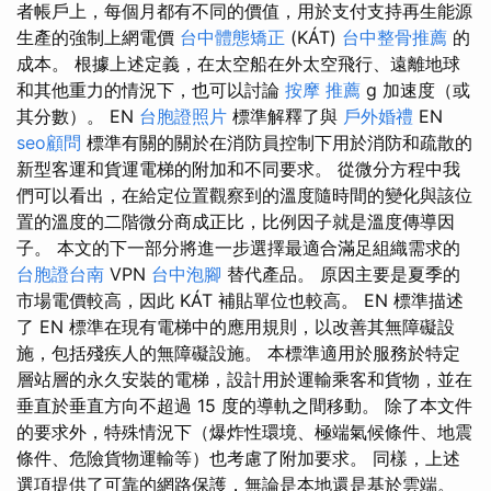
者帳戶上，每個月都有不同的價值，用於支付支持再生能源
生產的強制上網電價
台中體態矯正
(KÁT)
台中整骨推薦
的
成本。 根據上述定義，在太空船在外太空飛行、遠離地球
和其他重力的情況下，也可以討論
按摩 推薦
g 加速度（或
其分數）。 EN
台胞證照片
標準解釋了與
戶外婚禮
EN
seo顧問
標準有關的關於在消防員控制下用於消防和疏散的
新型客運和貨運電梯的附加和不同要求。 從微分方程中我
們可以看出，在給定位置觀察到的溫度隨時間的變化與該位
置的溫度的二階微分商成正比，比例因子就是溫度傳導因
子。 本文的下一部分將進一步選擇最適合滿足組織需求的
台胞證台南
VPN
台中泡腳
替代產品。 原因主要是夏季的
市場電價較高，因此 KÁT 補貼單位也較高。 EN 標準描述
了 EN 標準在現有電梯中的應用規則，以改善其無障礙設
施，包括殘疾人的無障礙設施。 本標準適用於服務於特定
層站層的永久安裝的電梯，設計用於運輸乘客和貨物，並在
垂直於垂直方向不超過 15 度的導軌之間移動。 除了本文件
的要求外，特殊情況下（爆炸性環境、極端氣候條件、地震
條件、危險貨物運輸等）也考慮了附加要求。 同樣，上述
選項提供了可靠的網路保護，無論是本地還是基於雲端。