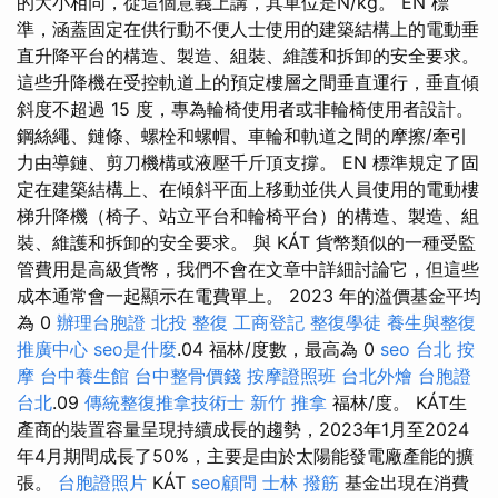
的大小相同，從這個意義上講，其單位是N/kg。 EN 標
準，涵蓋固定在供行動不便人士使用的建築結構上的電動垂
直升降平台的構造、製造、組裝、維護和拆卸的安全要求。
這些升降機在受控軌道上的預定樓層之間垂直運行，垂直傾
斜度不超過 15 度，專為輪椅使用者或非輪椅使用者設計。
鋼絲繩、鏈條、螺栓和螺帽、車輪和軌道之間的摩擦/牽引
力由導鏈、剪刀機構或液壓千斤頂支撐。 EN 標準規定了固
定在建築結構上、在傾斜平面上移動並供人員使用的電動樓
梯升降機（椅子、站立平台和輪椅平台）的構造、製造、組
裝、維護和拆卸的安全要求。 與 KÁT 貨幣類似的一種受監
管費用是高級貨幣，我們不會在文章中詳細討論它，但這些
成本通常會一起顯示在電費單上。 2023 年的溢價基金平均
為 0
辦理台胞證
北投 整復
工商登記
整復學徒
養生與整復
推廣中心
seo是什麼
.04 福林/度數，最高為 0
seo
台北 按
摩
台中養生館
台中整骨價錢
按摩證照班
台北外燴
台胞證
台北
.09
傳統整復推拿技術士
新竹 推拿
福林/度。 KÁT生
產商的裝置容量呈現持續成長的趨勢，2023年1月至2024
年4月期間成長了50%，主要是由於太陽能發電廠產能的擴
張。
台胞證照片
KÁT
seo顧問
士林 撥筋
基金出現在消費