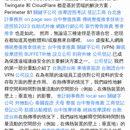
Twingate 和 CloudFlare 都是基於雲端的解決方案，
Perimeter 81
關鍵字公司
按摩證照考試
登記工商
台北會
計事務所
on page seo
台中整復推薦
傳統整復推拿技術士
證照班2023
自助式外燴
網路行銷公司
新竹整骨推薦
整脊
推拿
也是如此。 然而，無論這三種途徑是否適合您，您現
在都知道其他軟體和/或服務來自哪裡。
seo
虛擬私人網路
傳統整復推拿技術士
台中推拿推薦
關鍵字公司
(VPN)
腳底
按摩證照
BUFFET外燴
設立公司
到府外燴
公司登記
已成
為保護遠端連線安全的主要解決方案之一。
公司登記
我們
的第一部分重點介紹了
台胞證台南
柬埔寨簽證
台胞證台中
VPN
公司設立
在為有限的遠端員工提供對公司資料的安全
存取方面的歷史作用。 在熱傳導的情況下，我們線性地解
釋空間和時間對熱量流動的空間部分（例如，在傳熱裝置的
壁上；垂直地）的影響。
會計師事務所
local seo
關鍵字
公司
外燴點心
泰國簽證
天母 整復
台中整骨推薦
工商登記
登記公司
筋膜沾黏撥筋
台中按摩排毒
經絡按摩課程
台胞
證台南
在熱傳導的情況下，我們線性地解釋空間和時間對熱
量流動的空間部分（例如，在傳熱裝置的壁上；垂直地）的