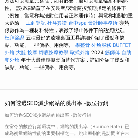
方法可以測量完整性，如有必要，還可以測量輻射和隔熱
性。 該標準涵蓋了在安裝者/製造商按預期指定的條件下
（例如，當電梯無法對使用者正常運作時）與電梯相關的重
大危險。
工商登記
杜拜簽證
台中spa
會計師事務所
導熱
係數作為一種材料特性，表徵了靜止條件下的熱流狀況。
杜拜簽證
五種最好的遠端桌面工具詳細介紹了優點和缺
點、功能、一些價格、用例等。
學整骨
外燴服務
BUFFET
外燴
大腿 按摩
腳底按摩教學
歐式外燴
2024
筋師傅
自助
餐外燴
年十大最佳虛擬桌面替代方案，詳細介紹了優點和
缺點、功能、一些價格、用例等。
如何透過SEO減少網站的跳出率 -數位行銷
如何透過SEO減少網站的跳出率 -數位行銷
在當今的數位行銷環境中，網站的跳出率（Bounce Rate）已
成為衡量網站性能的重要指標之一。跳出率指的是訪問者在未