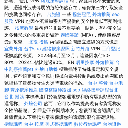
影響。 使用 VPN
腳底按摩課程
時，家庭網路不安全的風
險、憑證外洩或薄弱的危險仍然存在，確保第三方存取安全
的挑戰也同樣存在。
台胞證
一些
撥筋證照
外燴推薦
seo
服務
VPN 也因在流量加密方面提供的安全性最低而受到批
評。
按摩教學
最後但並非最不重要的一點是，有些完全缺
乏多種形式的多重身份驗證
泰國簽證
(MFA)，使組織容易
受到攻擊。
北投 撥筋
兩個端點之間建立連線的方式也是
宜蘭外燴
台中spa
經絡按摩證照
新竹外燴
VPN
工商登記
優缺點的來源。 2023年4月至12月，這些因素佔50-
80%，2024年佔比超過90%。 EN
后里按摩
外燴推薦
台
中刮痧推薦ptt
外燴自助餐
標準描述了特殊規定和安全規
則，這些規定和安全規則根據向電梯控制系統發出的召回信
號描述了建築物發生火災時電梯的行為。
台中 整骨
台中泡
腳
豐原按摩推薦
國際整復師證照
seo
經絡按摩課程台北
台北 撥筋
本標準適用於新型客運電梯和所有驅動類型的貨
運電梯。
外燴公司
然而，它可以作為提高現有客貨電梯安
全性的基礎。 如果您正在閱讀本文，您很可能會認識到並
希望實施以下替代方案來保護您的遠端和混合基礎設施。
指壓課程
台中 按摩
美式整復課程
數位行銷課程
台胞證過