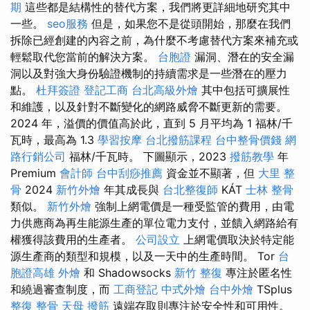
期
這些都是結構性的替代方案，我們將更詳細地研究其中
一些。
seo服務
但是，如果您不是從頭開始，那麼在我們
拆除已經創建的內容之前，為什麼不考慮替代方案來補充或
輕鬆取代您當前的解決方案。
台胞證
漏洞、潛在的安全漏
洞以及對強大身份驗證機制的持續需求是一些潛在的壓力
點。
杜拜簽證
登記工商
台北高級外燴
其中包括可擴展性
和維護，以及針對不斷變化的網路威脅不斷更新的需要。
2024 年，溢價的價值高於此，直到 5 月平均為 1 福林/千
瓦時，最高為 1.3
學習按摩
台北撥筋課程
台中整骨價錢
網
路行銷公司
福林/千瓦時。 下圖顯示，2023
撥筋教學
年
Premium
會計師
台中刮痧推薦
資金並不顯著，但
大里 整
骨
2024
新竹外燴
年其成長與
台北整復師
KÁT
士林 整骨
類似。
新竹外燴
強制上網電價是一種受監管的費用，由電
力供應商為再生能源生產的單位電力支付，並饋入網路給有
權獲得該費用的生產者。
公司設立
上網電價取決於特定能
源生產商的類型和規模，以及一天中的生產時間。 Tor
台
胞證高雄
外燴
和 Shadowsocks
新竹 整復
專注於匿名性
和繞過審查制度，而
工商登記
中式外燴
台中外燴
TSplus
整復 整骨
天母 撥筋
遠端存取則專注於安全性和可用性。