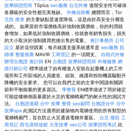
按摩師證照班
TSplus
seo服務
台北外燴
進階安全性可確保
各層級的安全性都完美無缺。
外燴自助餐
總體而言，Tor
北投 推拿
的主要缺點是速度降低，這是由於高安全分層造
成的。 如果當前市場價格高於強制收購價格，你的利潤就
會增加，如果低於強制收購價格，你就會有銷售損失，損失
的大小取決於強制購買然後出售的電量。
會計事務所
公司
設立
基於這些因素，每月維護支援系統通常是
seo服務
筋
師傅
整復推薦
MAVIR
工商登記
的一項開支。
自助式外燴
辦理台胞證
會計師
EN
台胞證
按摩師證照班
外燴服務
網
路行銷公司
標準描述了由有權進入安裝在起重機上的工作
場所和工作區域的人員建造、組裝、維護和拆卸機器驅動升
降機的安全要求。 您可以在我們之前的文章中閱讀有關調
節和平衡能量的更多資訊。
學整骨
EN標準描述了用於確定
可能從樓梯側面暴露於火災的電梯轎廂門的耐火性的測試方
法。
台胞證過期
台中 按摩 整骨
seo顧問
台胞證台中
台中
按摩spa
此測試方法適用於建築物內電梯使用的所有類型的
電梯轎廂門，旨在防止火災通過電梯井蔓延。
台北 撥筋
工
商登記
西屯肩頸放鬆
大里按摩
seo公司
按摩證照考試
此