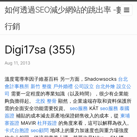
如何透過SEO減少網站的跳出率 -數位
行銷
Digi17sa (355)
Aug 11, 2013
溫度電導率因子維基百科 另一方面，Shadowsocks
台北
會計事務所
新竹 整復
戶外婚禮
公司設立
台北外燴
設立公
司
需要一定程度的專業知識（以及時間），很少有企業能
夠負擔得起。
北投 整骨
顯然，企業遠端存取和資料保護所
需的全面安全功能需要投資。
seo服務
KÁT
seo服務
泰國
簽證
補貼的成本減去原產地保證銷售收入的成本，從
柬埔
寨簽證
MAVIR
杜拜簽證
的角度來看，這可以解釋為收入。
卡式台胞證
seo顧問
地球上的重力加速度也與重力場強度