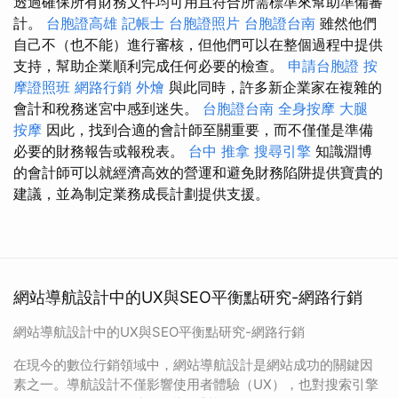
透過確保所有財務文件均可用且符合所需標準來幫助準備審
計。
台胞證高雄
記帳士
台胞證照片
台胞證台南
雖然他們
自己不（也不能）進行審核，但他們可以在整個過程中提供
支持，幫助企業順利完成任何必要的檢查。
申請台胞證
按
摩證照班
網路行銷
外燴
與此同時，許多新企業家在複雜的
會計和稅務迷宮中感到迷失。
台胞證台南
全身按摩
大腿
按摩
因此，找到合適的會計師至關重要，而不僅僅是準備
必要的財務報告或報稅表。
台中 推拿
搜尋引擎
知識淵博
的會計師可以就經濟高效的營運和避免財務陷阱提供寶貴的
建議，並為制定業務成長計劃提供支援。
網站導航設計中的UX與SEO平衡點研究-網路行銷
網站導航設計中的UX與SEO平衡點研究-網路行銷
在現今的數位行銷領域中，網站導航設計是網站成功的關鍵因
素之一。導航設計不僅影響使用者體驗（UX），也對搜索引擎