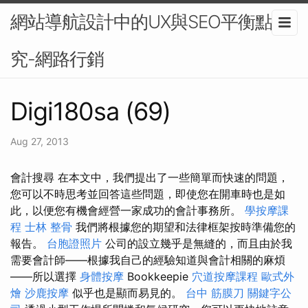
網站導航設計中的UX與SEO平衡點研
究-網路行銷
Digi180sa (69)
Aug 27, 2013
會計搜尋 在本文中，我們提出了一些簡單而快速的問題，
您可以不時思考並回答這些問題，即使您在開車時也是如
此，以便您有機會經營一家成功的會計事務所。
學按摩課
程
士林 整骨
我們將根據您的期望和法律框架按時準備您的
報告。
台胞證照片
公司的設立幾乎是無縫的，而且由於我
需要會計師——根據我自己的經驗知道與會計相關的麻煩
——所以選擇
身體按摩
Bookkeepie
穴道按摩課程
歐式外
燴
沙鹿按摩
似乎也是顯而易見的。
台中 筋膜刀
關鍵字公