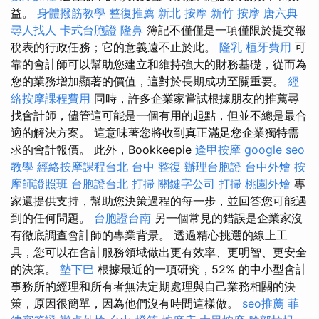
益。
身體撥筋教學
整復推薦
新北 按摩
新竹 按摩
唐六典
尋人找人
卡式台胞證
隆鼻
簿記不僅僅是一項僅限於提交報
稅表的行政任務；它的意義遠不止於此。
隆乳
植牙費用
可
靠的會計師可以幫助您建立和維持強大的財務基礎，從而為
您的業務增加顯著的價值，這對於長期成功至關重要。
經
絡按摩課程費用
同時，許多企業家嘗試根據朋友的推薦尋
找會計師，儘管這可能是一個有用的起點，但並不總是最合
適的解決方案。 這意味著您將收到真正滿足您企業獨特需
求的會計報價。 此外，Bookkeepie
逢甲按摩
google seo
教學
經絡按摩課程台北
台中 整復
辦理台胞證
台中外燴
按
摩師證照班
台胞證台北
打掃
關鍵字公司
打掃
桃園外燴
專
家還提供支持，幫助您決策過程的每一步，並回答您可能遇
到的任何問題。
台胞證台南
另一個常見的錯誤是企業家沒
有徹底調查會計師的專業背景。 透過精心挑選的線上工
具，您可以在會計服務領域做出更有效率、更明智、更安全
的決策。
墊下巴
根據最近的一項研究，52% 的中小型會計
事務所的經理和所有者無法定期處理與自己業務相關的決
策，原因很簡單，因為他們沒有時間這樣做。
seo推薦
菲