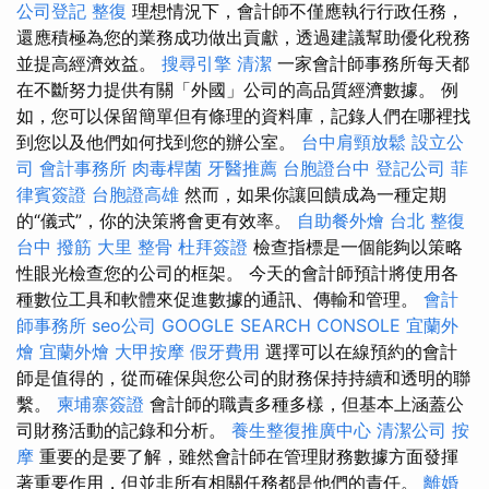
公司登記
整復
理想情況下，會計師不僅應執行行政任務，
還應積極為您的業務成功做出貢獻，透過建議幫助優化稅務
並提高經濟效益。
搜尋引擎
清潔
一家會計師事務所每天都
在不斷努力提供有關「外國」公司的高品質經濟數據。 例
如，您可以保留簡單但有條理的資料庫，記錄人們在哪裡找
到您以及他們如何找到您的辦公室。
台中肩頸放鬆
設立公
司
會計事務所
肉毒桿菌
牙醫推薦
台胞證台中
登記公司
菲
律賓簽證
台胞證高雄
然而，如果你讓回饋成為一種定期
的“儀式”，你的決策將會更有效率。
自助餐外燴
台北 整復
台中 撥筋
大里 整骨
杜拜簽證
檢查指標是一個能夠以策略
性眼光檢查您的公司的框架。 今天的會計師預計將使用各
種數位工具和軟體來促進數據的通訊、傳輸和管理。
會計
師事務所
seo公司
GOOGLE SEARCH CONSOLE
宜蘭外
燴
宜蘭外燴
大甲按摩
假牙費用
選擇可以在線預約的會計
師是值得的，從而確保與您公司的財務保持持續和透明的聯
繫。
柬埔寨簽證
會計師的職責多種多樣，但基本上涵蓋公
司財務活動的記錄和分析。
養生整復推廣中心
清潔公司
按
摩
重要的是要了解，雖然會計師在管理財務數據方面發揮
著重要作用，但並非所有相關任務都是他們的責任。
離婚