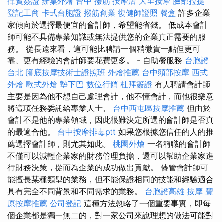
律賓簽證
辦桌外燴
台中 撥筋
按摩店
大里按摩
臉部拉提
登記工商
卡式台胞證
撥筋創業
復健師證照
餐盒
許多企業
家傾向於選擇最便宜的會計師，希望能省錢。 低成本會計
師可能不具備專業知識或無法提供您的企業真正需要的服
務。 從長遠來看，這可能比聘請一個稍微貴一點但更可
靠、更有經驗的會計師要花費更多。 - 自助餐服務
台胞證
台北
腳底按摩技術士證照班
外燴推薦
台中頭部按摩
西式
外燴
歐式外燴
墊下巴
數位行銷
杜拜簽證
有人聘請會計師
主要是因為他不想自己處理會計，他不懂會計，而他很樂意
將這項任務委託給專業人士。
台中西屯區按摩推薦
但由於
會計不是他的專業領域，因此很難決定所選的會計師是否真
的最適合他。
台中按摩排毒ptt
如果您根據您信任的人的推
薦選擇會計師，則尤其如此。
桃園外燴
一名稱職的會計師
不僅可以減輕企業家的財務管理負擔，還可以幫助企業家進
行財務決策，從而為企業的成功做出貢獻。 儘管會計師可
能擅長某種類型的業務，但不能保證相同的技能和經驗適合
具有完全不同背景和不同需求的業務。
台胞證高雄
按摩
豐
原按摩推薦
公司登記
這種方法忽略了一個重要事實，即每
個企業都是獨一無二的，對一家公司來說理想的做法可能對