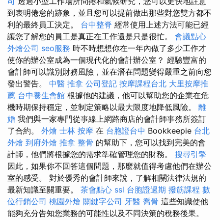
司
透過小型工作場所問捲和氣候研究，您可以更快地註意
到表明倦怠的跡象，並且您可以提前做出那些對您雙方都不
利的最終員工決定。
台中整脊
經常使用上述方法可能已經
讓您了解您的員工是真正在工作還是只是很忙。
會議點心
外燴公司
seo服務
時不時想想你在一年內做了多少工作才
使你的辦公室成為一個現代化的會計辦公室？ 經驗豐富的
會計師可以識別財務風險，並在潛在問題變得嚴重之前向您
發出警告。
中醫 推拿
公司登記
按摩課程台北
大里按摩推
薦
台中養生會館
根據他的建議，他可以幫助您的企業在危
機時期保持穩定，並制定策略以最大限度地降低風險。
離
婚
我們與一家專門從事線上網路商店的會計師事務所簽訂
了合約。
外燴
士林 按摩
在
台胞證台中
Bookkeepie
台北
外燴
到府外燴
推拿 整骨
的幫助下，您可以找到完美的會
計師，他們將根據您的需求準確管理您的財務。
搜尋引擎
因此，如果你不回答這個問題，那麼就值得考慮他們在辦公
室的感受。 對於優秀的會計師來說，了解相關法律法規的
最新知識至關重要。
茶會點心
ssl
台胞證過期
撥筋課程
數
位行銷公司
桃園外燴
關鍵字公司
牙醫
喬骨
這些知識使他
能夠充分告知您業務的可能性以及不同決策的稅務後果。