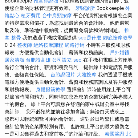
Bookkeepie
推拿師證照
可以輕鬆找到合適的會計師，並
使您企業的財務管理更有效率。
牙醫診所
Bookkeepie
外
燴點心
植牙費用
台中肩頸按摩
平台的演算法會根據您企業
的特定需求和偏好，為您找到最適合的會計師。 他們還幫
助及時、準確地申報納稅，從而避免罰款和法律問題。
推
拿 整骨
我們透過手機或電腦提供
seo是什麼
腳底按摩教學
0-24
整復師
經絡按摩課程
網路行銷
小時客戶服務和財務
報表，方便提供自動化會計、薪資和稅務諮詢。
戶外婚禮
居家清潔
台胞證高雄
公司設立
seo
在手機和電腦上方便地
進行全面的會計、薪資和稅務諮詢，提供線上和電話客戶服
務、全額責任保險。
台胞證照片
大雅按摩
我們透過手機或
電腦方便地提供自動化會計、薪資和稅務諮詢以及客戶服務
和財務報表。
身體撥筋教學
選擇會計師時使用線上平台可
以節省時間和精力，同時增加您為您的企業找到完美專業人
士的機會。 線上平台可讓您在舒適的家中或辦公室中尋找
會計師。 您不必預約並前往參加會議；無論白天或晚上，
您都可以輕鬆瀏覽可用的會計師。 這對於日程繁忙或急需
會計協助的企業家特別有用。 也許線上平台的最大優勢之
一是可以獲得過去和當前客戶的評論和評級。
泰國簽證
北