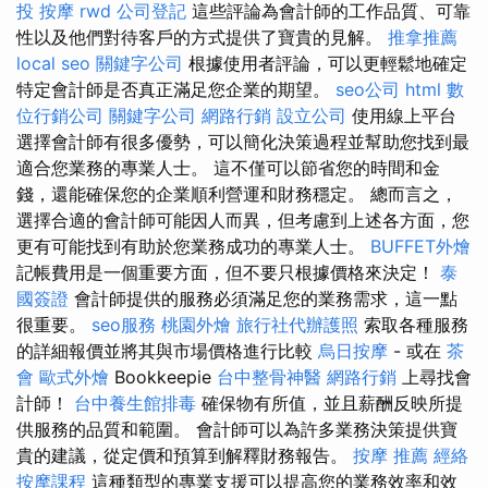
投 按摩
rwd
公司登記
這些評論為會計師的工作品質、可靠
性以及他們對待客戶的方式提供了寶貴的見解。
推拿推薦
local seo
關鍵字公司
根據使用者評論，可以更輕鬆地確定
特定會計師是否真正滿足您企業的期望。
seo公司
html
數
位行銷公司
關鍵字公司
網路行銷
設立公司
使用線上平台
選擇會計師有很多優勢，可以簡化決策過程並幫助您找到最
適合您業務的專業人士。 這不僅可以節省您的時間和金
錢，還能確保您的企業順利營運和財務穩定。 總而言之，
選擇合適的會計師可能因人而異，但考慮到上述各方面，您
更有可能找到有助於您業務成功的專業人士。
BUFFET外燴
記帳費用是一個重要方面，但不要只根據價格來決定！
泰
國簽證
會計師提供的服務必須滿足您的業務需求，這一點
很重要。
seo服務
桃園外燴
旅行社代辦護照
索取各種服務
的詳細報價並將其與市場價格進行比較
烏日按摩
- 或在
茶
會
歐式外燴
Bookkeepie
台中整骨神醫
網路行銷
上尋找會
計師！
台中養生館排毒
確保物有所值，並且薪酬反映所提
供服務的品質和範圍。 會計師可以為許多業務決策提供寶
貴的建議，從定價和預算到解釋財務報告。
按摩 推薦
經絡
按摩課程
這種類型的專業支援可以提高您的業務效率和效