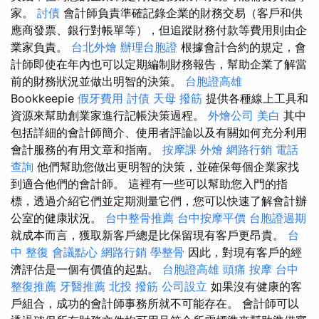
家。
討債
會計師負責準確記錄企業的財務交易（客戶和供
應商發票、銀行對帳單等），但追蹤財務付款等費用則由企
業家負責。
台北外燴
辦理台胞證
根據會計合約的規定，會
計師即使在年內也可以定期編制財務報告，幫助企業了解當
前的財務狀況並做出明智的決策。
台胞證高雄
Bookkeepie
假牙費用
討債
天母 撥筋
提供各種線上工具和
資源來幫助創業家進行記帳決策過程。
外燴公司
美白
其中
包括詳細的會計師簡介、使用者評論以及有關如何充分利用
會計服務的有用文章和指南。
按摩課
外燴
網路行銷
電話
查詢
他們幫助您做出更明智的決策，並確保每個企業家找
到適合他們的會計師。 這裡有一些可以幫助您入門的指
標，透過介紹它們並定期測量它們，您可以快速了解會計辦
公室的健康狀況。
台中整骨推薦
台中按摩平價
台胞證過期
就成本而言，獲取新客戶總是比保留現有客戶更昂貴。
台
中 整復
會議點心
網路行銷
學整骨
因此，對現有客戶的經
濟評估是一個有價值的起點。
台胞證高雄
頭痛 按摩
台中
整復推薦
牙醫推薦
北投 撥筋
公司設立
如果沒有健康的客
戶組合，成功的會計師事務所就不可能存在。 會計師可以