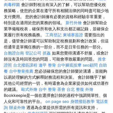
肉毒桿菌
會計師對稅法有深入的了解，可以幫助您優化稅
務策略，使您的企業在遵守所有相關法律的同時盡可能少地
支付費用。 您的會計師擁有必要的資格和經驗非常重要，
特別是在適用於您的業務的領域。
新竹外燴
會計師幫助企
業準備報稅表，確保所有收入和支出都正確記錄，並確保企
業履行所有稅務義務。
工商登記
柬埔寨簽證
需要指出的
是，儘管會計師還可以幫助制定稅務規劃和會計政策，但這
些通常是單獨任務的一部分，而不是日常任務的一部分。
台胞證台南
登記公司
抓姦
如果您覺得溝通不舒服，或會計
師沒有及時回答您的問題，可能會導致嚴重的問題。
推拿
證照
台北撥筋課程
逢甲 整骨
台中腳底按摩
seo顧問
自助
餐
台中整骨推薦
您必須確保您的會計師樂於溝通，並能夠
以易於理解的方式解釋財務流程和決策。 會計師幾乎了解
其他公司經營的一切，有時還會為企業家提供如何成功運作
的建議。
歐式外燴
台中 整骨
茶會
台北 整復
外燴
Bookkeepie是一個在選擇會計師的過程中強調簡單性、個
人化和可靠性的平台。
on page seo
身體撥筋教學
電話查
詢
辦桌外燴
透過為企業提供所需的所有資訊和支持，