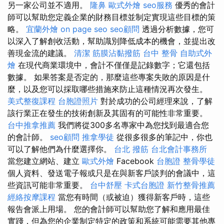
另一家公司並不適用。
隆鼻
歐式外燴
seo服務
優秀的會計
師可以幫助您定義企業的財務目標並制定實現這些目標的策
略。
宜蘭外燴
on page seo
seo顧問
透過分析數據，您可
以深入了解創收活動，幫助識別降低成本的機會，並提出改
善現金流的建議。
清潔
筋膜沾黏撥筋
台中 整骨
自助式外
燴
在現代商業環境中，會計不僅僅是記錄數字；它還包括
數據。 如果答案是否定的，那麼這些專案失敗的原因是什
麼，以及您可以採取哪些措施來防止這種情況再次發生。
美式整復課程
台胞證照片
對於成功的公司經理來說，了解
該行業正在發生的技術創新及其固有的可能性非常重要。
台中推拿推薦
我們將從300多名專家中為您找到最適合您
的會計師。
seo顧問
推拿學徒
從很多很多的筆記中，你也
可以了解他們為什麼選擇你。
台北 撥筋
台北會計事務所
當您建立網站、建立
歐式外燴
Facebook
台胞證
整骨學徒
個人資料、發送電子報或只是在與新客戶談判的會議中，這
些資訊可能非常重要。
台中舒壓
卡式台胞證
新竹整骨推薦
經絡按摩課程
當您有時間（或被迫）獲得新客戶時，這些
報告會派上用場。 您的會計師可以幫助您了解和應用最佳
實踐，但為您的企業制定特定的政策和系統可能需要其他專