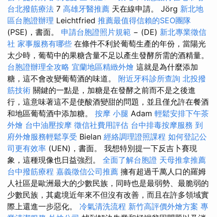
台北撥筋療法
7
高雄牙醫推薦
天在線申請。 Jörg
新北地
區台胞證辦理
Leichtfried
推薦最值得信賴的SEO團隊
(PSE)，書面。
申請台胞證照片規範
− (DE)
新北專業徵信
社
家事服務有哪些
在條件不利於葡萄生產的年份，當陽光
太少時，葡萄中的果糖含量不足以產生發酵所需的酒精量。
台胞證辦理全攻略
宜蘭地區精緻外燴
這就是為什麼添加
糖，這不會改變葡萄酒的味道。
附近牙科診所查詢
北投撥
筋技術
關鍵的一點是，加糖是在發酵之前而不是之後進
行，這意味著這不是使酸酒變甜的問題，並且僅允許在餐酒
和地區葡萄酒中添加糖。
按摩 小腿
Adam
輕鬆安排下午茶
外燴
台中油壓按摩
徵信社費用評估
台中排毒按摩服務
到
府外燴服務輕鬆享受
Bielan
經絡調理證照課程
如何登記公
司更有效率
(UEN)，書面。 我想特別提一下反吉卜賽現
象，這種現像也日益強烈。
全面了解台胞證
天母推拿推薦
台中撥筋療程
嘉義徵信公司推薦
擁有超過千萬人口的羅姆
人社區是歐洲最大的少數民族，同時也是最弱勢、最脆弱的
少數民族，其處境近年來不但沒有改善，而且在許多領域實
際上還進一步惡化。
冷氣清洗流程
新竹高評價外燴方案
專