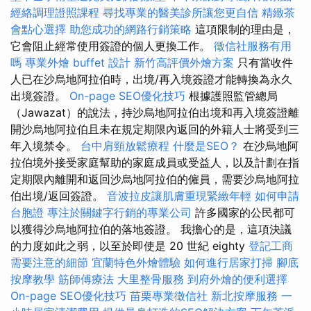
經絡調理證照課程
尋找專業的醫美診所讓您更自信
精緻茶
會點心選擇
助您成功的網路行銷策略
這項限制的理由是，
它會阻止經常使用簽證的個人更換工作。
徵信社服務有用
嗎
專業外燴 buffet 設計
新竹高評價外燴方案
只有當收件
人已在沙烏地阿拉伯時，出境/再入境簽證才能轉換為永久
出境簽證。
On-page SEO優化技巧
根據護照監管總局
（Jawazat）的說法，持沙烏地阿拉伯出境和再入境簽證離
開沙烏地阿拉伯且未在規定期限內返回的外籍人士將受到三
年入境禁令。
台中肩頸放鬆療程
什麼是SEO？
在沙烏地阿
拉伯境外接受家庭幫助的家庭成員或受益人，以及計劃在指
定期限內離開和返回沙烏地阿拉伯的僱員，需要沙烏地阿拉
伯出境/返回簽證。
音波拉皮讓肌膚重現緊緻年輕
如何申請
台胞證
專注於關鍵字行銷的專業公司
許多國家的公民都可
以獲得沙烏地阿拉伯的落地簽證。 我擔心的是，這項決議
的力度如此之弱，以至於即使是 20 世紀 eighty
登記工商
需要注意的細節
宜蘭特色外燴體驗
如何進行居家打掃
腳底
按摩教學
筋師傅療法
大里整骨服務
到府外燴的便利選擇
On-page SEO優化技巧
苗栗專業徵信社
新北按摩服務
一