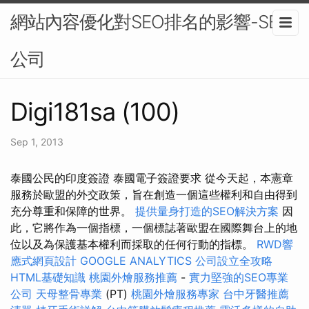
網站內容優化對SEO排名的影響-SEO
公司
Digi181sa (100)
Sep 1, 2013
泰國公民的印度簽證 泰國電子簽證要求 從今天起，本憲章
服務於歐盟的外交政策，旨在創造一個這些權利和自由得到
充分尊重和保障的世界。
提供量身打造的SEO解決方案
因
此，它將作為一個指標，一個標誌著歐盟在國際舞台上的地
位以及為保護基本權利而採取的任何行動的指標。
RWD響
應式網頁設計
GOOGLE ANALYTICS
公司設立全攻略
HTML基礎知識
桃園外燴服務推薦
-
實力堅強的SEO專業
公司
天母整骨專業
(PT)
桃園外燴服務專家
台中牙醫推薦