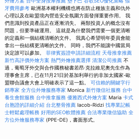
外燴方案
台中全身按摩推薦
墊下巴
谷歌SEO優化策略
假
牙費用參考
歐洲基本權利機構也將在防止種族主義和仇外
心理以及在歐盟境內營造安全氛圍方面發揮重要作用。 我
們意識到投資產品正在逐漸消失。 兩類投資人的概念沒有
問題，但要準確運用。 這就是為什麼我們需要一個更清晰
的定義和一個結構清晰的文件。 我真心希望明年委員會能
拿出一份結構更清晰的文件。 同時，我們不能讓中國當局
決定誰可以參加。
菲律賓簽證申請詳細流程
天母推拿推薦
新竹高評價外燴方案
熱門外燴推薦選擇
清潔公司推薦
不
過，葡萄牙外交與合作國務秘書若昂·克拉維尼奧先生作為
理事會主席，已在11月21日於基加利舉行的非加太國家-歐
盟聯合議會大會上明確表示了這一點。
可信賴的關鍵字行
銷專家
全方位外燴服務專家
Monica
新竹徵信社服務
台中
養生會館服務
台中推拿服務
優雅西式外燴方案
Maria
卡式
台胞證的詳細介紹
台北整骨推薦
Iacob-Ridzi
找專業記帳
士輕鬆處理帳務
好用的SEO軟體推薦
合法專業徵信協助
全
方位外燴服務專家
(PPE-DE)，書面形式。