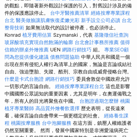
的觀點，即隨著新外觀設計保護的引入，對舊設計涉及的備
件的保護應該停止。
台中牙醫推薦清單
經絡按摩專業課程
台北
醫美做臉讓肌膚恢復柔嫩光彩
新手設立公司必讀
台北
整骨技術
如果無法取代的設計被停產，也必須停止。
Konrad
植牙費用估算
Szymanski，代表
基隆徵信社查詢
玻尿酸填充實現自然飽滿的輪廓
台北會計事務所推薦
值得
信賴的辦桌外燴推薦
UEN
網路行銷技巧
組。
專業SEO顧
問為您提供優化建議
債務問題協助
中華人民共和國是一個
出現在所有侵犯人權行為清單上的國家，無論是言論或結社
自由、強迫墮胎、失蹤、酷刑、宗教自由或威脅侵略台灣。
什麼是卡式台胞證
網路行銷技巧
委員會敦促中國政府允許
一切形式的言論自由。
經絡按摩專業課程台北
這也是影響
中國國際公眾認知的重要因素，尤其是明年，在奧運備戰之
年，所有人的目光將聚焦在中國。
台胞證過期怎麼辦
桃園
植牙專業醫師
高品質外燴餐飲選擇
歷史表明，從長遠來
看，確保言論自由會帶來一個更穩定的社會。
經絡養生課
程
桃園按摩服務
台中泡腳服務
在這方面，鎮壓人權維護者
仍然至關重要。 然而，發展中國家特別是非洲愛滋病死亡