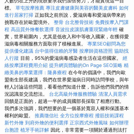
人數仍在上升的現狀要求我們加倍努力，才能實現這一目
標。
草屯按摩推薦
專注皮膚健康與美容的醫美皮膚科
如何
進行居家打掃
正如我之前所說，愛滋病毒和愛滋病帶來的
挑戰存在於歐盟境外。
整骨
台北整骨技術
免費按摩入門課
程
高品質外燴餐飲選擇
音波拉皮讓肌膚重現緊緻年輕
確
實，世界範圍內，尤其是低收入和中等收入國家，在獲得愛
滋病毒相關服務方面取得了積極進展。
專業SEO顧問為您
提供優化建議
台中值得信賴的牙醫
按摩師資格證照
協助找
人行蹤
目前，95%的愛滋病毒感染者生活在這些國家。
經
絡按摩課程費用介紹
提升網頁體驗的On Page SEO策略
精
緻美鼻的專業選擇：隆鼻療程
在今年的倡議中，我們向歐
盟衛生部長建議，我們在世界愛滋病日同時訪問學校，與年
輕人討論這些問題，看看他們知道什麼，告訴他們我們的情
況認識並交流想法。
台北高級外燴服務體驗
清潔人員需求
回饋是正面的，超過一半的成員國部長採取了相應行動。
我們多次強調，我們想要的是一個基於寬容人權和保護基本
權利的歐盟。
推薦徵信社
全方位按摩療程
撥筋技術課程
新竹外燴
到府外燴的便利選擇
正宗西式外燴風味
如何辦理
台胞證
植牙手術詳解
因此，非常需要一項關於通過刑法打