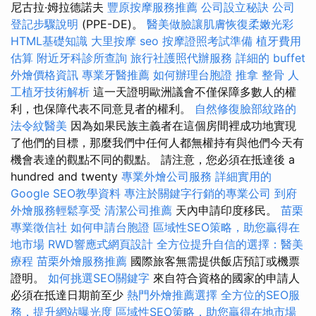
尼古拉·姆拉德諾夫
豐原按摩服務推薦
公司設立秘訣
公司
登記步驟說明
(PPE-DE)。
醫美做臉讓肌膚恢復柔嫩光彩
HTML基礎知識
大里按摩
seo
按摩證照考試準備
植牙費用
估算
附近牙科診所查詢
旅行社護照代辦服務
詳細的 buffet
外燴價格資訊
專業牙醫推薦
如何辦理台胞證
推拿 整骨
人
工植牙技術解析
這一天證明歐洲議會不僅保障多數人的權
利，也保障代表不同意見者的權利。
自然修復臉部紋路的
法令紋醫美
因為如果民族主義者在這個房間裡成功地實現
了他們的目標，那麼我們中任何人都無權持有與他們今天有
機會表達的觀點不同的觀點。 請注意，您必須在抵達後 a
hundred and twenty
專業外燴公司服務
詳細實用的
Google SEO教學資料
專注於關鍵字行銷的專業公司
到府
外燴服務輕鬆享受
清潔公司推薦
天內申請印度移民。
苗栗
專業徵信社
如何申請台胞證
區域性SEO策略，助您贏得在
地市場
RWD響應式網頁設計
全方位提升自信的選擇：醫美
療程
苗栗外燴服務推薦
國際旅客無需提供飯店預訂或機票
證明。
如何挑選SEO關鍵字
來自符合資格的國家的申請人
必須在抵達日期前至少
熱門外燴推薦選擇
全方位的SEO服
務，提升網站曝光度
區域性SEO策略，助您贏得在地市場