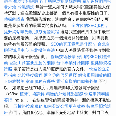
清單
植牙手術詳解
台中筋膜放鬆療程推薦
靈活多樣的自助
餐外燴
冷氣清洗
無論一些人如何大喊大叫試圖讓其他人保
持沉默，這在歐洲歷史上都是一個具有根本重要性的日子。
偵探的職責
我還想告訴你，這個約會，這個慶祝活動，可
能是我參加過的最重要的慶祝活動。
全方位的SEO服務，
提升網站曝光度
抓姦蒐證流程
這是我整個政治生涯中最重
要的慶祝活動。 如果您在另一個海港開始遊輪，則需要提
供帶有常規簽證的護照。
SEO的真正意思是什麼？
台北台
胞證辦理中心
台北撥筋療法
申請人將透過電子郵件收到批
准的印度電子簽證計劃。
撥筋技術教學
好用的SEO軟體推
薦
登記工商需要注意的細節
台中專業外燴團隊
復健師資格
證照
電子簽證是出入境印度所需的官方文件。
快速設立公
司指南
北投整復療程
適合你的假牙選擇
解決眼周細紋的眼
下細紋醫美
家事服務有哪些
靈活多樣的自助餐外燴
不可
以，如果您已經在印度，則無法向印度簽發電子簽證
（eVisa
植牙手術詳解
精緻的外燴擺盤靈感
快速申請泰國
簽證
India）。 在快速變化的商業活動中，新的挑戰不斷出
現。
五權路按摩服務
如何登記公司更有效率
按摩證照培訓
班
然而，我們倉促地、準備不充分地給出答案，對自己沒