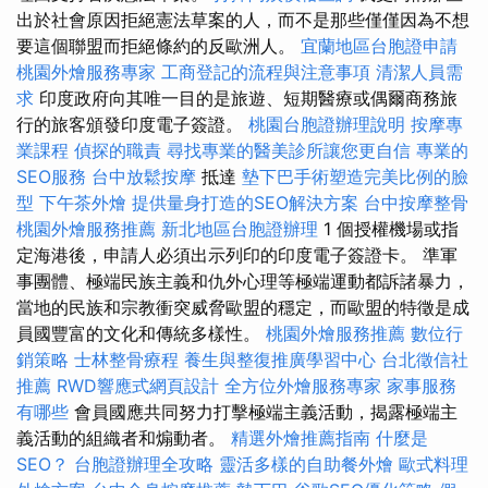
出於社會原因拒絕憲法草案的人，而不是那些僅僅因為不想
要這個聯盟而拒絕條約的反歐洲人。
宜蘭地區台胞證申請
桃園外燴服務專家
工商登記的流程與注意事項
清潔人員需
求
印度政府向其唯一目的是旅遊、短期醫療或偶爾商務旅
行的旅客頒發印度電子簽證。
桃園台胞證辦理說明
按摩專
業課程
偵探的職責
尋找專業的醫美診所讓您更自信
專業的
SEO服務
台中放鬆按摩
抵達
墊下巴手術塑造完美比例的臉
型
下午茶外燴
提供量身打造的SEO解決方案
台中按摩整骨
桃園外燴服務推薦
新北地區台胞證辦理
1 個授權機場或指
定海港後，申請人必須出示列印的印度電子簽證卡。 準軍
事團體、極端民族主義和仇外心理等極端運動都訴諸暴力，
當地的民族和宗教衝突威脅歐盟的穩定，而歐盟的特徵是成
員國豐富的文化和傳統多樣性。
桃園外燴服務推薦
數位行
銷策略
士林整骨療程
養生與整復推廣學習中心
台北徵信社
推薦
RWD響應式網頁設計
全方位外燴服務專家
家事服務
有哪些
會員國應共同努力打擊極端主義活動，揭露極端主
義活動的組織者和煽動者。
精選外燴推薦指南
什麼是
SEO？
台胞證辦理全攻略
靈活多樣的自助餐外燴
歐式料理