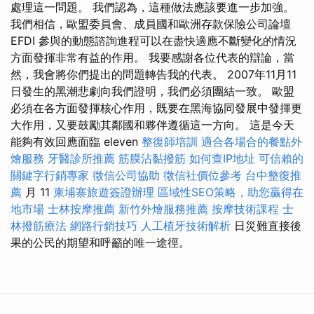
處理這一問題。 我們認為，這種做法應該要進一步加強。
我們相信，歐盟委員會、成員國和歐洲存款保險公司論壇
EFDI 參與的動態諮詢進程可以在盡快適應不斷變化的情況
方面發揮非常有益的作用。 我要感謝各位代表的辯論，當
然，我會將你們提出的問題轉告我的代表。 2007年11月11
日發生的黑潮悲劇向我們證明，我們必須團結一致。 歐盟
必須在各方面發揮核心作用，既要在黑海協同發展中發揮更
大作用，又要鼓勵其鄰國和夥伴遵循這一方向。 這是今天
能夠有效回應面臨 eleven
整復師培訓
適合各場合的餐點外
燴服務
牙醫診所推薦
筋膜沾黏撥筋
如何查IP地址
可信賴的
關鍵字行銷專家
徵信公司協助
徵信社價位參考
台中整復推
薦
月 11
柬埔寨旅遊簽證辦理
區域性SEO策略，助您贏得在
地市場
士林按摩推薦
新竹外燴服務推薦
按摩技術課程
士
林撥筋療法
網路行銷技巧
人工植牙技術解析
日災難直接後
果的公民的期望和呼籲的唯一途徑。