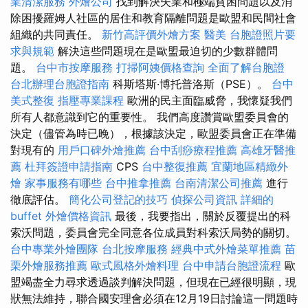
業清潔服務
外燴公司
找到解決失業和極端貧困問題以及消
除困擾羅姆人社區的居住和教育隔離問題是歐盟和民間社會
組織的共同責任。
新竹高評價外燴方案
醫美
台胞證照片要
求與規範
解決這些問題現在是歐盟最迫切的少數群體問
題。
台中市按摩服務
打掃阿姨價格查詢
全面了解台胞證
台北辦理台胞證指南
科斯塔斯·博托普洛斯（PSE）。
台中
美式整復
指壓專業課程
歐洲的民主面臨威脅，我懷疑我們
所有人都意識到它的重要性。 我們高度讚賞歐盟委員會的
決定（儘管為時已晚），根據該決定，歐盟委員會正在準備
對現有的
用戶口碑外燴推薦
台中刮痧療程推薦
高雄牙醫推
薦
杜拜簽證申請指南
CPS
台中整復推薦
宜蘭地區精緻外
燴
家事服務有哪些
台中推拿推薦
台南清潔公司推薦
進行
徹底評估。
簡化公司登記的技巧
偵探公司資訊
詳細的
buffet 外燴價格資訊
最後，我要指出，關於反覆提出的科
索沃問題，委員會完全同意各位成員對科索沃局勢的關切。
台中專業外燴團隊
台北按摩服務
經典中式外燴菜單推薦
苗
栗外燴服務推薦
歐式風格外燴料理
台中申請台胞證流程
歐
盟竭盡全力尋求透過談判解決問題，但現在已經很明顯，現
狀無法維持，聯合國安理會必須在12月19日討論這一問題時