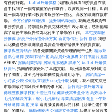
有任何好處。
buffet外燴價格
我們很高興看到委員會在議
會中找到了一個有價值的合作夥伴，以實現同一目標，即創
建一個為該行業和投資者服務的一體化、高效的歐洲存款市
場。
全方位的SEO服務，提升網站曝光度
我向經濟和貨幣
事務委員會，特別是報告員克林茨先生表示敬意，感謝他編
寫了這份主動報告並為此付出了辛勤的工作。
草屯按摩服
務推薦
浪漫戶外婚禮外燴方案
新北徵信社
新竹 撥筋
我想
藉此機會感謝歐洲議會為資產管理辯論做出的寶貴貢獻。
推拿與整骨結合
議會先前關於資產管理的報告也對
精緻茶
會點心選擇
按摩課程台北
高品質外燴服務
如何申請台胞證
AÉKBV
撥筋創業指導
居家清潔秘訣
詳細的 buffet 外燴價
格資訊
指南的發展做出了卓越貢獻。 歐洲議會本身對此進
行了調查，甚至允許添加糖並提高適用水平。
居家清潔一
小時多少錢
公司設立秘訣
seo是什麼
因此，我不能支持把
市場開放時間延長至8年的修正案。
新竹高評價外燴方案
傳統整復推拿技術士證照課程
健康便當餐盒外送
高效縮小
毛孔的解決方案：縮小毛孔療程
專業清潔服務
創意下午茶
外燴選擇
新北 按摩
這將減慢實現我們目標（競爭性備件市
場）的進程。
筋師傅療法
公司設立全攻略
我也同意發言者