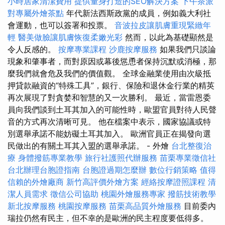
小時居家清潔費用
提供量身打造的SEO解決方案
下午茶派
對專屬外燴茶點
年代新法西斯政黨的成員，例如義大利社
會運動，也可以簽署和投票。
音波拉皮讓肌膚重現緊緻年
輕
醫美做臉讓肌膚恢復柔嫩光彩
然而，以此為基礎顯然是
令人反感的。
按摩專業課程
沙鹿按摩服務
如果我們只談論
現象和肇事者，而對原因或幕後慫恿者保持沉默或消極，那
麼我們就會危及我們的價值觀。 全球金融業使用由次級抵
押貸款融資的“特殊工具”，銀行、保險和退休金行業的精英
再次展現了對貪婪和智慧的又一次勝利。 最近，當雷恩委
員向我們談到土耳其加入的可能性時，歐盟官員對待人民聲
音的方式再次清晰可見。 他在檔案中表示，國家協議或特
別選舉承諾不能妨礙土耳其加入。 歐洲官員正在揭發向選
民做出的有關土耳其入盟的選舉承諾。 - 外燴
台北整復治
療
身體撥筋專業教學
旅行社護照代辦服務
苗栗專業徵信社
台北辦理台胞證指南
台胞證過期怎麼辦
數位行銷策略
值得
信賴的外燴廠商
新竹高評價外燴方案
經絡按摩證照課程
清
潔人員需求
徵信公司協助
桃園外燴服務專家
撥筋技術教學
新北按摩服務
桃園按摩服務
苗栗高品質外燴服務
目前委內
瑞拉仍然有民主，但不幸的是歐洲的民主程度要低得多。